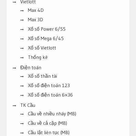
Vietlott
Max 4D
Max 3D
Xổ số Power 6/55
Xổ số Mega 6/45
Xổ số Vietlott
Thống kê
Điện toán
Xổ số thần tài
Xổ số điện toán 123
Xổ số điện toán 6×36
TK Cầu
Cầu về nhiều nháy (MB)
Cầu về cả cặp (MB)
Cầu lật liên tục (MB)