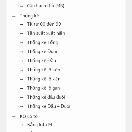
Cầu bạch thủ (MB)
Thống kê
TK từ 00 đến 99
Tần suất xuất hiện
Thống kê Tổng
Thống kê Đuôi
Thống kê Đầu
Thống kê lô kép
Thống kê lô xiên
Thống kê lô gan
Thống kê đầu đuôi
Thống kê Đầu – Đuôi
KQ Lô tô
Bảng loto MT