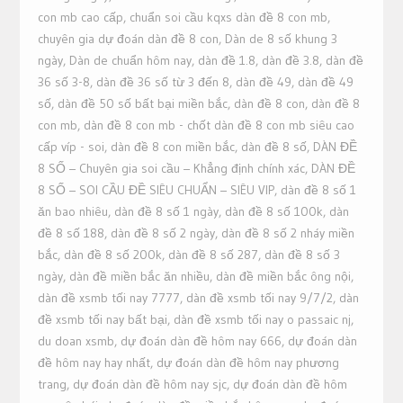
con mb cao cấp
,
chuẩn soi cầu kqxs dàn đề 8 con mb
,
chuyên gia dự đoán dàn đề 8 con
,
Dàn de 8 số khung 3
ngày
,
Dàn de chuẩn hôm nay
,
dàn đề 1.8
,
dàn đề 3.8
,
dàn đề
36 số 3-8
,
dàn đề 36 số từ 3 đến 8
,
dàn đề 49
,
dàn đề 49
số
,
dàn đề 50 số bất bại miền bắc
,
dàn đề 8 con
,
dàn đề 8
con mb
,
dàn đề 8 con mb - chốt dàn đề 8 con mb siêu cao
cấp víp - soi
,
dàn đề 8 con miền bắc
,
dàn đề 8 số
,
DÀN ĐỀ
8 SỐ – Chuyên gia soi cầu – Khẳng định chính xác
,
DÀN ĐỀ
8 SỐ – SOI CẦU ĐỀ SIÊU CHUẨN – SIÊU VIP
,
dàn đề 8 số 1
ăn bao nhiêu
,
dàn đề 8 số 1 ngày
,
dàn đề 8 số 100k
,
dàn
đề 8 số 188
,
dàn đề 8 số 2 ngày
,
dàn đề 8 số 2 nháy miền
bắc
,
dàn đề 8 số 200k
,
dàn đề 8 số 287
,
dàn đề 8 số 3
ngày
,
dàn đề miền bắc ăn nhiều
,
dàn đề miền bắc ông nội
,
dàn đề xsmb tối nay 7777
,
dàn đề xsmb tối nay 9/7/2
,
dàn
đề xsmb tối nay bất bại
,
dàn đề xsmb tối nay o passaic nj
,
du doan xsmb
,
dự đoán dàn đề hôm nay 666
,
dự đoán dàn
đề hôm nay hay nhất
,
dự đoán dàn đề hôm nay phương
trang
,
dự đoán dàn đề hôm nay sjc
,
dự đoán dàn đề hôm