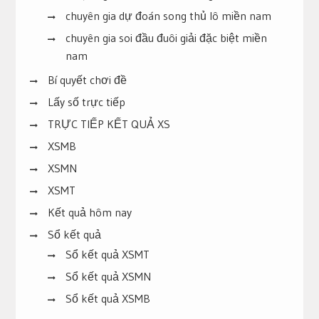
chuyên gia dự đoán song thủ lô miền nam
chuyên gia soi đầu đuôi giải đặc biệt miền
nam
Bí quyết chơi đề
Lấy số trực tiếp
TRỰC TIẾP KẾT QUẢ XS
XSMB
XSMN
XSMT
Kết quả hôm nay
Sổ kết quả
Sổ kết quả XSMT
Sổ kết quả XSMN
Sổ kết quả XSMB