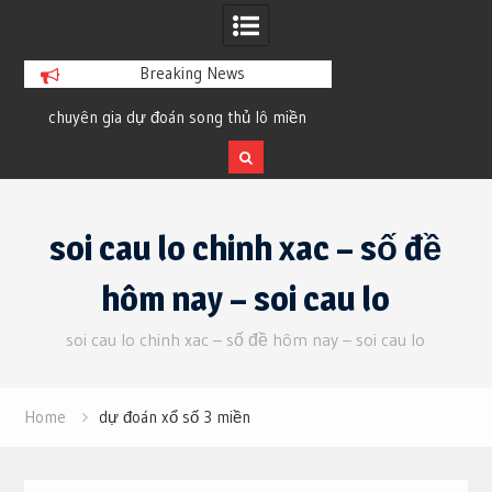
Breaking News
chuyên gia dự đoán dàn lô 10 con miền
chuyên gia dự đoá
bắc
miền
Skip
to
soi cau lo chinh xac – số đề
content
hôm nay – soi cau lo
soi cau lo chinh xac – số đề hôm nay – soi cau lo
Home
dự đoán xổ số 3 miền