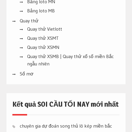
Bảng loto MN
Bảng loto MB
Quay thử
Quay thử Vietlott
Quay thử XSMT
Quay thử XSMN
Quay thử XSMB | Quay thử xổ số miền Bắc
ngẫu nhiên
Sổ mơ
Kết quả SOI CẦU TỐI NAY mới nhất
chuyên gia dự đoán song thủ lô kép miền bắc