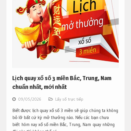
Lịch quay xổ số 3 miền Bắc, Trung, Nam
chuẩn nhất, mới nhất
09/05/2026
Lấy số trực tiếp
Biết được lịch quay xổ số 3 miền sẽ giúp chúng ta không
bỏ lỡ bất cứ kỳ mở thưởng nào. Nếu các bạn chưa
biết hôm nay xổ số miền Bắc, Trung, Nam quay những