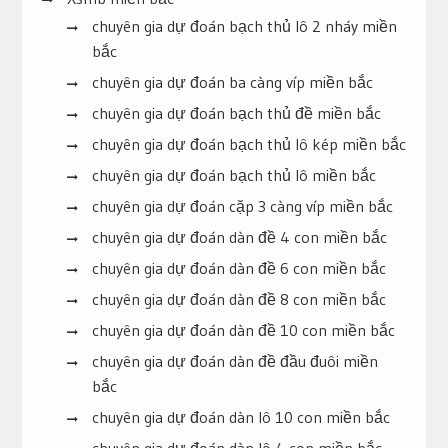
chuyên gia dự đoán bạch thủ lô 2 nháy miền
bắc
chuyên gia dự đoán ba càng víp miền bắc
chuyên gia dự đoán bạch thủ đề miền bắc
chuyên gia dự đoán bạch thủ lô kép miền bắc
chuyên gia dự đoán bạch thủ lô miền bắc
chuyên gia dự đoán cặp 3 càng víp miền bắc
chuyên gia dự đoán dàn đề 4 con miền bắc
chuyên gia dự đoán dàn đề 6 con miền bắc
chuyên gia dự đoán dàn đề 8 con miền bắc
chuyên gia dự đoán dàn đề 10 con miền bắc
chuyên gia dự đoán dàn đề đầu đuôi miền
bắc
chuyên gia dự đoán dàn lô 10 con miền bắc