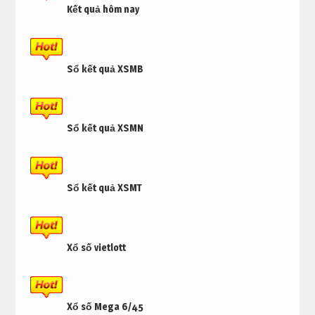
Kết quả hôm nay
Sổ kết quả XSMB
Sổ kết quả XSMN
Sổ kết quả XSMT
Xổ số vietlott
Xổ số Mega 6/45