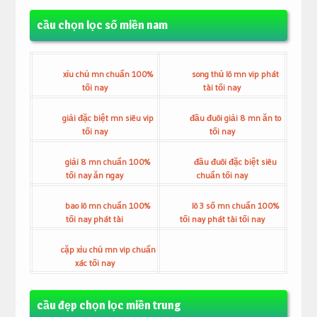
cầu chọn lọc số miền nam
xỉu chủ mn chuẩn 100%
song thủ lô mn vip phát
tối nay
tài tối nay
giải đặc biệt mn siêu vip
đầu đuôi giải 8 mn ăn to
tối nay
tối nay
giải 8 mn chuẩn 100%
đầu đuôi đặc biệt siêu
tối nay ăn ngay
chuẩn tối nay
bao lô mn chuẩn 100%
lô 3 số mn chuẩn 100%
tối nay phát tài
tối nay phát tài tối nay
cặp xỉu chủ mn vip chuẩn
xác tối nay
cầu đẹp chọn lọc miền trung