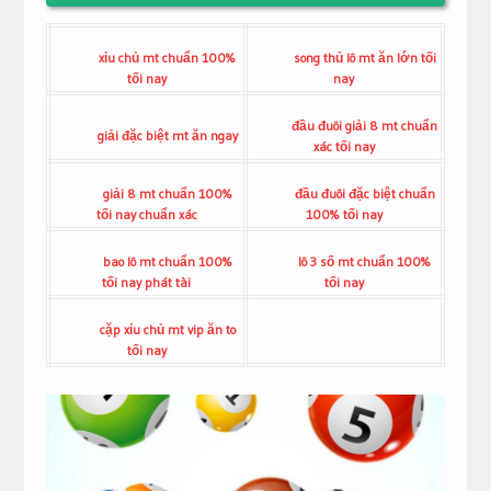
xỉu chủ mt chuẩn 100%
song thủ lô mt ăn lớn tối
tối nay
nay
đầu đuôi giải 8 mt chuẩn
giải đặc biệt mt ăn ngay
xác tối nay
giải 8 mt chuẩn 100%
đầu đuôi đặc biệt chuẩn
tối nay chuẩn xác
100% tối nay
bao lô mt chuẩn 100%
lô 3 số mt chuẩn 100%
tối nay phát tài
tối nay
cặp xỉu chủ mt vip ăn to
tối nay