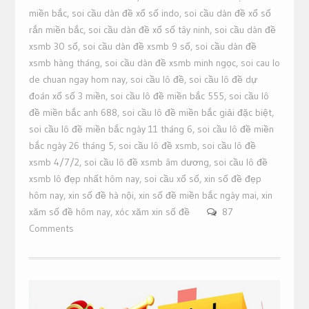
miền bắc
,
soi cầu dàn đề xổ số indo
,
soi cầu dàn đề xổ số
rắn miền bắc
,
soi cầu dàn đề xổ số tây ninh
,
soi cầu dàn đề
xsmb 30 số
,
soi cầu dàn đề xsmb 9 số
,
soi cầu dàn đề
xsmb hàng tháng
,
soi cầu dàn đề xsmb minh ngọc
,
soi cau lo
de chuan ngay hom nay
,
soi cầu lô đề
,
soi cầu lô đề dự
đoán xổ số 3 miền
,
soi cầu lô đề miền bắc 555
,
soi cầu lô
đề miền bắc anh 688
,
soi cầu lô đề miền bắc giải đặc biệt
,
soi cầu lô đề miền bắc ngày 11 tháng 6
,
soi cầu lô đề miền
bắc ngày 26 tháng 5
,
soi cầu lô đề xsmb
,
soi cầu lô đề
xsmb 4/7/2
,
soi cầu lô đề xsmb âm dương
,
soi cầu lô đề
xsmb lô đẹp nhất hôm nay
,
soi cầu xổ số
,
xin số đề đẹp
hôm nay
,
xin số đề hà nội
,
xin số đề miền bắc ngày mai
,
xin
xăm số đề hôm nay
,
xóc xăm xin số đề
87
Comments