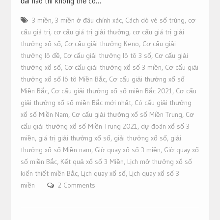
đài nào thì không thể có…
3 miền
,
3 miền ở đâu chính xác
,
Cách dò vé số trúng
,
cơ
cấu giá trị
,
cơ cấu giá trị giải thưởng
,
cơ cấu giá trị giải
thưởng xổ số
,
Cơ cấu giải thưởng Keno
,
Cơ cấu giải
thưởng lô đề
,
Cơ cấu giải thưởng lô tô 3 số
,
Cơ cấu giải
thưởng xổ số
,
Cơ cấu giải thưởng xổ số 3 miền
,
Cơ cấu giải
thưởng xổ số lô tô Miền Bắc
,
Cơ cấu giải thưởng xổ số
Miền Bắc
,
Cơ cấu giải thưởng xổ số miền Bắc 2021
,
Cơ cấu
giải thưởng xổ số miền Bắc mới nhất
,
Có cấu giải thưởng
xổ số Miền Nam
,
Cơ cấu giải thưởng xổ số Miền Trung
,
Cơ
cấu giải thưởng xổ số Miền Trung 2021
,
dự đoán xổ số 3
miền
,
giá trị giải thưởng xổ số
,
giải thưởng xổ số
,
giải
thưởng xổ số Miền nam
,
Giờ quay xổ số 3 miền
,
Giờ quay xổ
số miền Bắc
,
Kết quả xổ số 3 Miền
,
Lịch mở thưởng xổ số
kiến thiết miền Bắc
,
Lịch quay xổ số
,
Lịch quay xổ số 3
miền
2 Comments