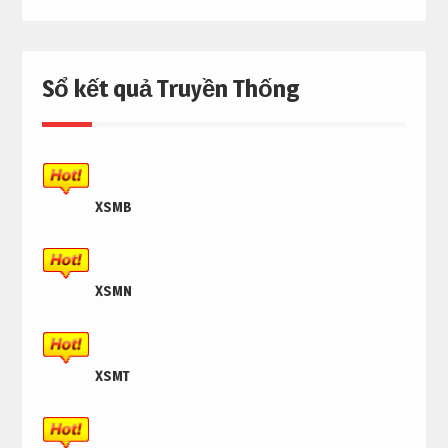
Sổ kết quả Truyền Thống
XSMB
XSMN
XSMT