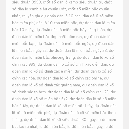
siêu chuẩn 9999
,
chốt số dàn lô xsmb siêu chuẩn ơi
,
chốt
số dàn lô xsmb siêu chuẩn ướt
,
chốt số miền bắc chuẩn
nhất
,
chuyên gia dự đoán dàn lô 10 con
,
dàn đề 6 số miền
bắc miễn phí
,
dàn lô 10 con miền bắc
,
dự đoán dàn lô miền
bắc 10 ngày
,
dự đoán dàn lô miền bắc bảy hàng tuần
,
dự
đoán dàn lô miền bắc đẹp nhất hôm nay
,
dự đoán dàn lô
miền bắc kạn
,
dự đoán dàn lô miền bắc ngày
,
dự đoán dàn
lô miền bắc ngày 22
,
dự đoán dàn lô miền bắc ngày 28
,
dự
đoán dàn lô miền bắc phương trang
,
dự đoán dàn lô xổ số
chính xác 999
,
dự đoán dàn lô xổ số chính xác diễn đàn
,
dự
đoán dàn lô xổ số chính xác e miền
,
dự đoán dàn lô xổ số
chính xác hòa
,
dự đoán dàn lô xổ số chính xác online
,
dự
đoán dàn lô xổ số chính xác quảng nam
,
dự đoán dàn lô xổ
số chính xác tp hcm
,
dự đoán dàn lô xổ số chính xác u23
,
dự
đoán dàn lô xổ số miền bắc 6/2
,
dự đoán dàn lô xổ số miền
bắc â tây
,
dự đoán dàn lô xổ số miền bắc l tây
,
dự đoán dàn
lô xổ số miền bắc phú
,
dự đoán dàn lô xổ số miền bắc theo
tháng
,
dự đoán dàn lô xổ số siêu chuẩn 30 ngày
,
lo de mien
bac lau ra nhat
,
lô đề miền bắc
,
lô đề miền bắc ngày
,
lô đề