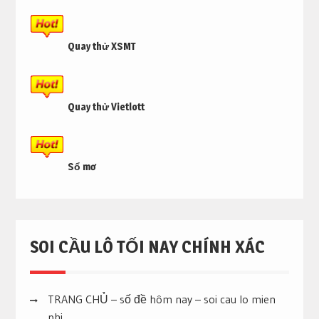
Quay thử XSMT
Quay thử Vietlott
Sổ mơ
SOI CẦU LÔ TỐI NAY CHÍNH XÁC
TRANG CHỦ – số đề hôm nay – soi cau lo mien
phi