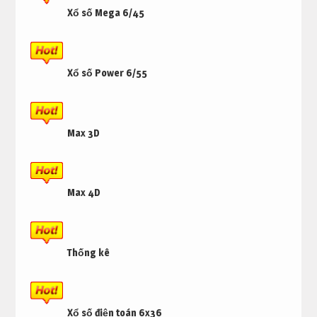
Xổ số Mega 6/45
Xổ số Power 6/55
Max 3D
Max 4D
Thống kê
Xổ số điện toán 6x36