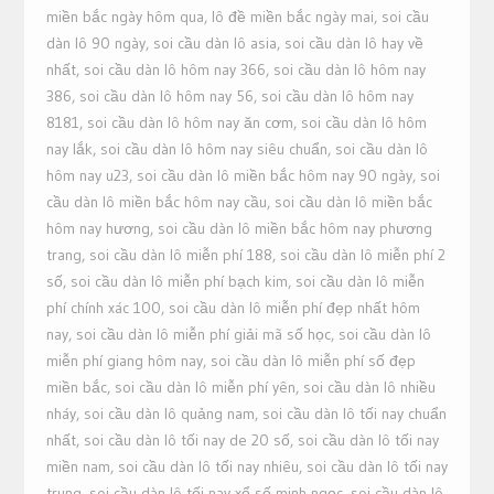
miền bắc ngày hôm qua
,
lô đề miền bắc ngày mai
,
soi cầu
dàn lô 90 ngày
,
soi cầu dàn lô asia
,
soi cầu dàn lô hay về
nhất
,
soi cầu dàn lô hôm nay 366
,
soi cầu dàn lô hôm nay
386
,
soi cầu dàn lô hôm nay 56
,
soi cầu dàn lô hôm nay
8181
,
soi cầu dàn lô hôm nay ăn cơm
,
soi cầu dàn lô hôm
nay lắk
,
soi cầu dàn lô hôm nay siêu chuẩn
,
soi cầu dàn lô
hôm nay u23
,
soi cầu dàn lô miền bắc hôm nay 90 ngày
,
soi
cầu dàn lô miền bắc hôm nay cầu
,
soi cầu dàn lô miền bắc
hôm nay hương
,
soi cầu dàn lô miền bắc hôm nay phương
trang
,
soi cầu dàn lô miễn phí 188
,
soi cầu dàn lô miễn phí 2
số
,
soi cầu dàn lô miễn phí bạch kim
,
soi cầu dàn lô miễn
phí chính xác 100
,
soi cầu dàn lô miễn phí đẹp nhất hôm
nay
,
soi cầu dàn lô miễn phí giải mã số học
,
soi cầu dàn lô
miễn phí giang hôm nay
,
soi cầu dàn lô miễn phí số đẹp
miền bắc
,
soi cầu dàn lô miễn phí yên
,
soi cầu dàn lô nhiều
nháy
,
soi cầu dàn lô quảng nam
,
soi cầu dàn lô tối nay chuẩn
nhất
,
soi cầu dàn lô tối nay de 20 số
,
soi cầu dàn lô tối nay
miền nam
,
soi cầu dàn lô tối nay nhiêu
,
soi cầu dàn lô tối nay
trung
,
soi cầu dàn lô tối nay xổ số minh ngọc
,
soi cầu dàn lô