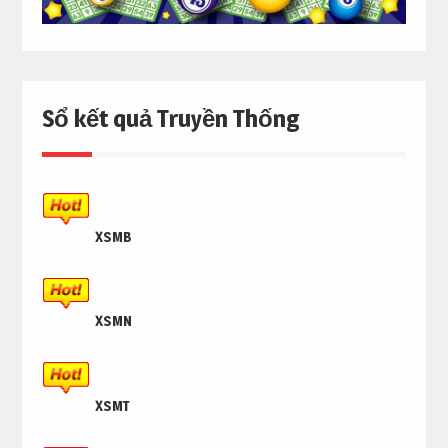
Sổ kết quả Truyền Thống
XSMB
XSMN
XSMT