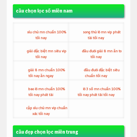
cầu chọn lọc số miền nam
xỉu chủ mn chuẩn 100%
song thủ lô mn vip phát
tối nay
tài tối nay
giải đặc biệt mn siêu vip
đầu đuôi giải 8 mn ăn to
tối nay
tối nay
giải 8 mn chuẩn 100%
đầu đuôi đặc biệt siêu
tối nay ăn ngay
chuẩn tối nay
bao lô mn chuẩn 100%
lô 3 số mn chuẩn 100%
tối nay phát tài
tối nay phát tài tối nay
cặp xỉu chủ mn vip chuẩn
xác tối nay
cầu đẹp chọn lọc miền trung