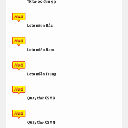
TK từ 00 đến 99
Loto miền Bắc
Loto miền Nam
Loto miền Trung
Quay thử XSMB
Quay thử XSMN