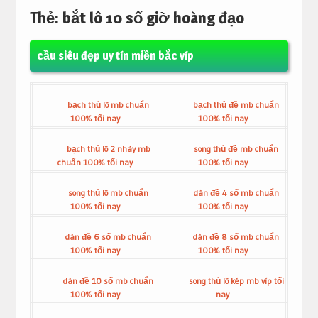
Thẻ:
bắt lô 10 số giờ hoàng đạo
cầu siêu đẹp uy tín miền bắc víp
bạch thủ lô mb chuẩn
bạch thủ đề mb chuẩn
100% tối nay
100% tối nay
bạch thủ lô 2 nháy mb
song thủ đề mb chuẩn
chuẩn 100% tối nay
100% tối nay
song thủ lô mb chuẩn
dàn đề 4 số mb chuẩn
100% tối nay
100% tối nay
dàn đề 6 số mb chuẩn
dàn đề 8 số mb chuẩn
100% tối nay
100% tối nay
dàn đề 10 số mb chuẩn
song thủ lô kép mb víp tối
100% tối nay
nay