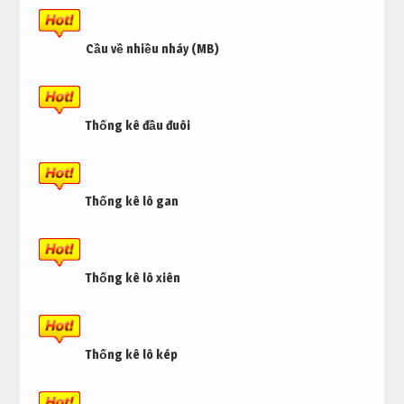
Cầu về nhiều nháy (MB)
Thống kê đầu đuôi
Thống kê lô gan
Thống kê lô xiên
Thống kê lô kép