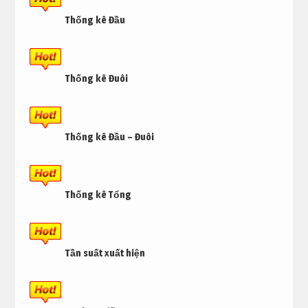
Thống kê Đầu
Thống kê Đuôi
Thống kê Đầu – Đuôi
Thống kê Tổng
Tần suất xuất hiện