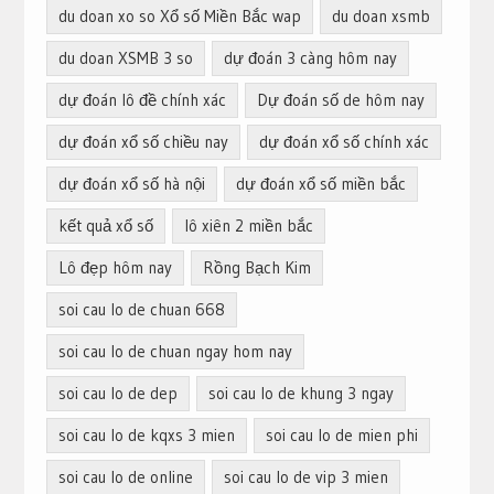
du doan xo so Xổ số Miền Bắc wap
du doan xsmb
du doan XSMB 3 so
dự đoán 3 càng hôm nay
dự đoán lô đề chính xác
Dự đoán số de hôm nay
dự đoán xổ số chiều nay
dự đoán xổ số chính xác
dự đoán xổ số hà nội
dự đoán xổ số miền bắc
kết quả xổ số
lô xiên 2 miền bắc
Lô đẹp hôm nay
Rồng Bạch Kim
soi cau lo de chuan 668
soi cau lo de chuan ngay hom nay
soi cau lo de dep
soi cau lo de khung 3 ngay
soi cau lo de kqxs 3 mien
soi cau lo de mien phi
soi cau lo de online
soi cau lo de vip 3 mien