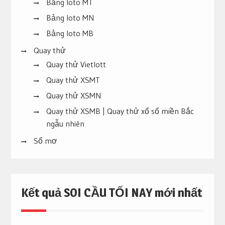
Bảng loto MT
Bảng loto MN
Bảng loto MB
Quay thử
Quay thử Vietlott
Quay thử XSMT
Quay thử XSMN
Quay thử XSMB | Quay thử xổ số miền Bắc
ngẫu nhiên
Sổ mơ
Kết quả SOI CẦU TỐI NAY mới nhất