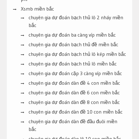
Xsmb miền bắc
chuyên gia dự đoán bạch thủ lô 2 nháy miền
bắc
chuyên gia dự đoán ba càng víp miền bắc
chuyên gia dự đoán bạch thủ đề miền bắc
chuyên gia dự đoán bạch thủ lô kép miền bắc
chuyên gia dự đoán bạch thủ lô miền bắc
chuyên gia dự đoán cặp 3 càng víp miền bắc
chuyên gia dự đoán dàn đề 4 con miền bắc
chuyên gia dự đoán dàn đề 6 con miền bắc
chuyên gia dự đoán dàn đề 8 con miền bắc
chuyên gia dự đoán dàn đề 10 con miền bắc
chuyên gia dự đoán dàn đề đầu đuôi miền
bắc
chuyên gia dự đoán dàn lô 10 con miền bắc