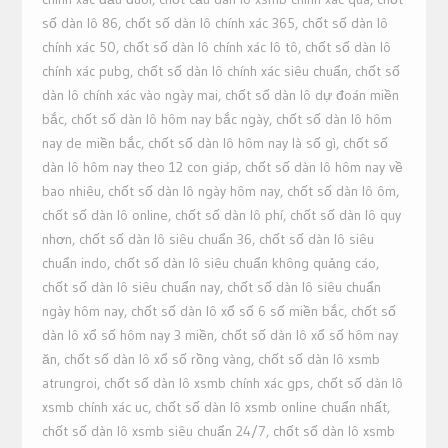
số dàn lô 86
,
chốt số dàn lô chính xác 365
,
chốt số dàn lô
chính xác 50
,
chốt số dàn lô chính xác lô tô
,
chốt số dàn lô
chính xác pubg
,
chốt số dàn lô chính xác siêu chuẩn
,
chốt số
dàn lô chính xác vào ngày mai
,
chốt số dàn lô dự đoán miền
bắc
,
chốt số dàn lô hôm nay bắc ngày
,
chốt số dàn lô hôm
nay de miền bắc
,
chốt số dàn lô hôm nay là số gì
,
chốt số
dàn lô hôm nay theo 12 con giáp
,
chốt số dàn lô hôm nay về
bao nhiêu
,
chốt số dàn lô ngày hôm nay
,
chốt số dàn lô ôm
,
chốt số dàn lô online
,
chốt số dàn lô phí
,
chốt số dàn lô quy
nhơn
,
chốt số dàn lô siêu chuẩn 36
,
chốt số dàn lô siêu
chuẩn indo
,
chốt số dàn lô siêu chuẩn không quảng cáo
,
chốt số dàn lô siêu chuẩn nay
,
chốt số dàn lô siêu chuẩn
ngày hôm nay
,
chốt số dàn lô xổ số 6 số miền bắc
,
chốt số
dàn lô xổ số hôm nay 3 miền
,
chốt số dàn lô xổ số hôm nay
ăn
,
chốt số dàn lô xổ số rồng vàng
,
chốt số dàn lô xsmb
atrungroi
,
chốt số dàn lô xsmb chính xác gps
,
chốt số dàn lô
xsmb chính xác uc
,
chốt số dàn lô xsmb online chuẩn nhất
,
chốt số dàn lô xsmb siêu chuẩn 24/7
,
chốt số dàn lô xsmb