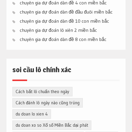
chuyên gia dự đoán dàn đề 4 con miền bắc
chuyên gia dự đoán dàn đề đầu đuôi miền bắc
chuyên gia dự đoán dàn đề 10 con miền bắc
chuyên gia dự đoán lô xiên 2 miền bắc
chuyên gia dự đoán dàn đề 8 con miền bắc
soi cầu lô chính xác
Cách bắt lô chuẩn theo ngày
Cách đánh lô ngày nào cũng trúng
du doan lo xien 4
du doan xo so Xổ số Miền Bắc dại phát