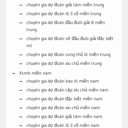
chuyên gia dự đoán giải tám miền trung
chuyên gia dự đoán lô 3 số miền trung
chuyên gia dự đoán đầu đuôi giải 8 miền
trung
chuyên gia dự đoán sớ đầu đuôi giải đặc biệt
mt
chuyên gia dự đoán song thủ lô miền trung
chuyên gia dự đoán xíu chủ miền trung
Xsmb miền nam
chuyên gia dự đoán bao lô miền nam
chuyên gia dự đoán cặp xíu chủ miền nam
chuyên gia dự đoán đặc biệt miền nam
chuyên gia dự đoán xíu chủ miền nam
chuyên gia dự đoán giải tám miền nam
chuyên gia dự đoán lô 3 số miền nam