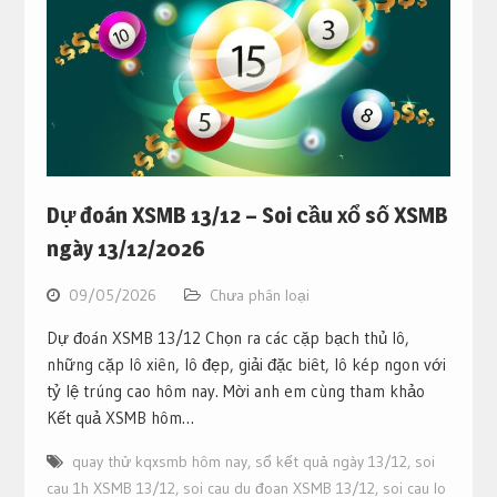
Dự đoán XSMB 13/12 – Soi cầu xổ số XSMB
ngày 13/12/2026
09/05/2026
Chưa phân loại
Dự đoán XSMB 13/12 Chọn ra các cặp bạch thủ lô,
những cặp lô xiên, lô đẹp, giải đặc biêt, lô kép ngon với
tỷ lệ trúng cao hôm nay. Mời anh em cùng tham khảo
Kết quả XSMB hôm…
quay thử kqxsmb hôm nay
,
sổ kết quả ngày 13/12
,
soi
cau 1h XSMB 13/12
,
soi cau du đoan XSMB 13/12
,
soi cau lo