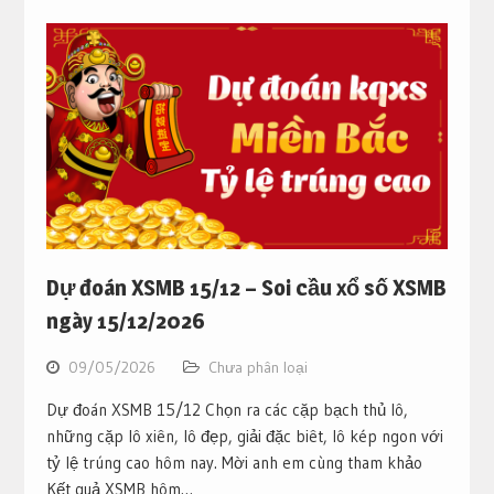
Dự đoán XSMB 15/12 – Soi cầu xổ số XSMB
ngày 15/12/2026
09/05/2026
Chưa phân loại
Dự đoán XSMB 15/12 Chọn ra các cặp bạch thủ lô,
những cặp lô xiên, lô đẹp, giải đặc biêt, lô kép ngon với
tỷ lệ trúng cao hôm nay. Mời anh em cùng tham khảo
Kết quả XSMB hôm…