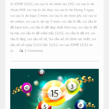
3s XSMB 13/12
,
soi cau lo de chinh xac 100
,
soi cau lo de
chuan 668
,
soi cau lo de dep
,
soi cau lo de khung 3 ngay
,
soi cau lo de kqxs 3 mien
,
soi cau lo de mien phi
,
soi cau lo
de online
,
soi cau lo de vip 3 mien
,
soi cầu lô đề
,
soi cầu lô
đề bạch kim
,
soi cầu lô đề đẹp nhất hôm nay
,
soi cầu lô đề
hà nội
,
soi cầu lô đề miền bắc 13/12
,
soi cầu lô đề mt
,
soi
cầu lô đẹp
,
soi cầu xổ số
,
Soi cầu xổ số chính xác nhất
,
soi
cầu xổ số ngày 13/12 bắc 13/12
,
soi cau XSMB 13/12 an
to
2 Comments