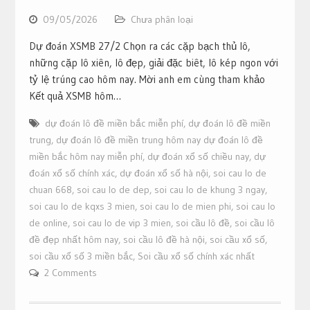
09/05/2026
Chưa phân loại
Dự đoán XSMB 27/2 Chọn ra các cặp bạch thủ lô,
những cặp lô xiên, lô đẹp, giải đặc biêt, lô kép ngon với
tỷ lệ trúng cao hôm nay. Mời anh em cùng tham khảo
Kết quả XSMB hôm…
dự đoán lô đề miền bắc miễn phí
,
dự đoán lô đề miền
trung
,
dự đoán lô đề miền trung hôm nay dự đoán lô đề
miền bắc hôm nay miễn phí
,
dự đoán xổ số chiều nay
,
dự
đoán xổ số chính xác
,
dự đoán xổ số hà nội
,
soi cau lo de
chuan 668
,
soi cau lo de dep
,
soi cau lo de khung 3 ngay
,
soi cau lo de kqxs 3 mien
,
soi cau lo de mien phi
,
soi cau lo
de online
,
soi cau lo de vip 3 mien
,
soi cầu lô đề
,
soi cầu lô
đề đẹp nhất hôm nay
,
soi cầu lô đề hà nội
,
soi cầu xổ số
,
soi cầu xổ số 3 miền bắc
,
Soi cầu xổ số chính xác nhất
2 Comments