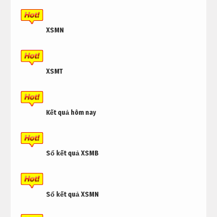
XSMN
XSMT
Kết quả hôm nay
Sổ kết quả XSMB
Sổ kết quả XSMN