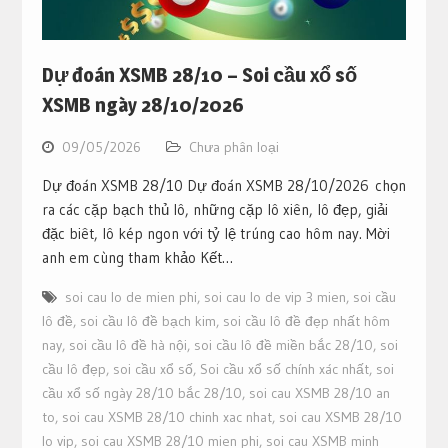
Dự đoán XSMB 28/10 – Soi cầu xổ số
XSMB ngày 28/10/2026
09/05/2026
Chưa phân loại
Dự đoán XSMB 28/10 Dự đoán XSMB 28/10/2026 chọn
ra các cặp bạch thủ lô, những cặp lô xiên, lô đẹp, giải
đặc biêt, lô kép ngon với tỷ lệ trúng cao hôm nay. Mời
anh em cùng tham khảo Kết…
soi cau lo de mien phi
,
soi cau lo de vip 3 mien
,
soi cầu
lô đề
,
soi cầu lô đề bạch kim
,
soi cầu lô đề đẹp nhất hôm
nay
,
soi cầu lô đề hà nội
,
soi cầu lô đề miền bắc 28/10
,
soi
cầu lô đẹp
,
soi cầu xổ số
,
Soi cầu xổ số chính xác nhất
,
soi
cầu xổ số ngày 28/10 bắc 28/10
,
soi cau XSMB 28/10 an
to
,
soi cau XSMB 28/10 chinh xac nhat
,
soi cau XSMB 28/10
lo vip
,
soi cau XSMB 28/10 mien phi
,
soi cau XSMB minh