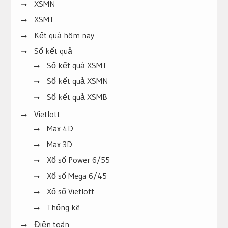
XSMN
XSMT
Kết quả hôm nay
Sổ kết quả
Sổ kết quả XSMT
Sổ kết quả XSMN
Sổ kết quả XSMB
Vietlott
Max 4D
Max 3D
Xổ số Power 6/55
Xổ số Mega 6/45
Xổ số Vietlott
Thống kê
Điện toán