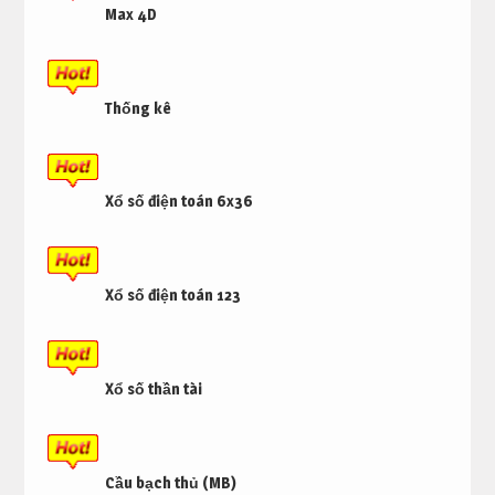
Max 4D
Thống kê
Xổ số điện toán 6x36
Xổ số điện toán 123
Xổ số thần tài
Cầu bạch thủ (MB)