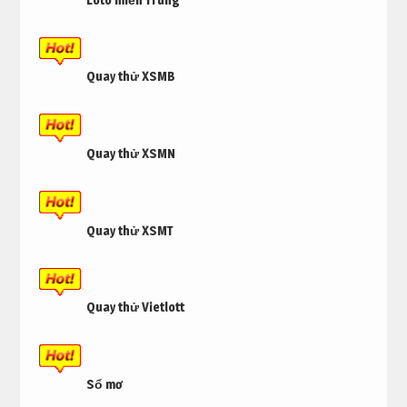
Quay thử XSMB
Quay thử XSMN
Quay thử XSMT
Quay thử Vietlott
Sổ mơ