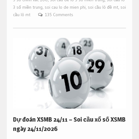
3 số miền trung
,
soi cau lo de mien phi
,
soi cầu lô đề mt
,
soi
cầu lô mt
135 Comments
Dự đoán XSMB 24/11 – Soi cầu xổ số XSMB
ngày 24/11/2026