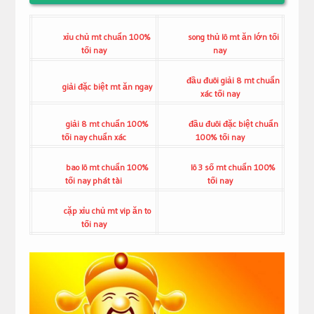
xỉu chủ mt chuẩn 100%
song thủ lô mt ăn lớn tối
tối nay
nay
đầu đuôi giải 8 mt chuẩn
giải đặc biệt mt ăn ngay
xác tối nay
giải 8 mt chuẩn 100%
đầu đuôi đặc biệt chuẩn
tối nay chuẩn xác
100% tối nay
bao lô mt chuẩn 100%
lô 3 số mt chuẩn 100%
tối nay phát tài
tối nay
cặp xỉu chủ mt vip ăn to
tối nay