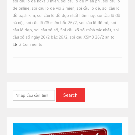
soi cau lo de kqxs 3 mien
,
soi cau lo de mien phi
,
soi cau lo
de online
,
soi cau lo de vip 3 mien
,
soi cầu lô đề
,
soi cầu lô
đề bạch kim
,
soi cầu lô đề đẹp nhất hôm nay
,
soi cầu lô đề
hà nội
,
soi cầu lô đề miền bắc 26/2
,
soi cầu lô đề mt
,
soi
cầu lô đẹp
,
soi cầu xổ số
,
Soi cầu xổ số chính xác nhất
,
soi
cầu xổ số ngày 26/2 bắc 26/2
,
soi cau XSMB 26/2 an to
2 Comments
Search