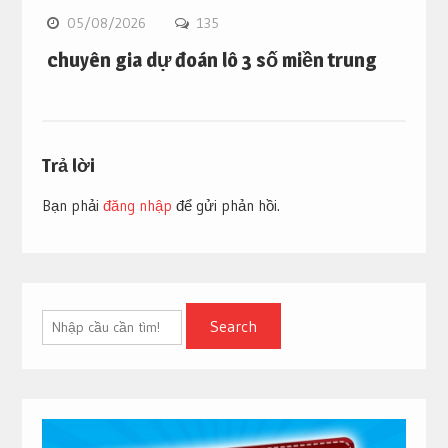
05/08/2026
135
chuyên gia dự đoán lô 3 số miền trung
Trả lời
Bạn phải
đăng nhập
để gửi phản hồi.
Search