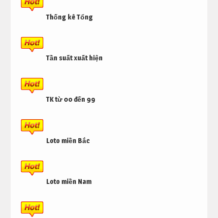
Thống kê Tổng
Tần suất xuất hiện
TK từ 00 đến 99
Loto miền Bắc
Loto miền Nam