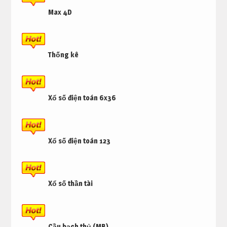
Max 4D
Thống kê
Xổ số điện toán 6x36
Xổ số điện toán 123
Xổ số thần tài
Cầu bạch thủ (MB)