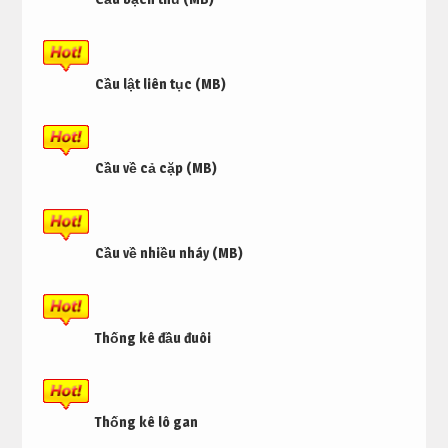
Cầu lật liên tục (MB)
Cầu về cả cặp (MB)
Cầu về nhiều nháy (MB)
Thống kê đầu đuôi
Thống kê lô gan