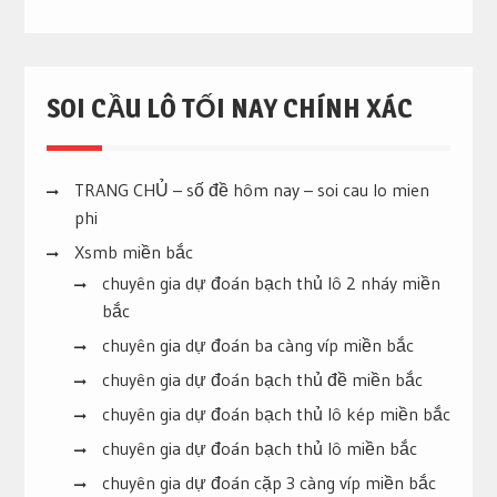
SOI CẦU LÔ TỐI NAY CHÍNH XÁC
TRANG CHỦ – số đề hôm nay – soi cau lo mien
phi
Xsmb miền bắc
chuyên gia dự đoán bạch thủ lô 2 nháy miền
bắc
chuyên gia dự đoán ba càng víp miền bắc
chuyên gia dự đoán bạch thủ đề miền bắc
chuyên gia dự đoán bạch thủ lô kép miền bắc
chuyên gia dự đoán bạch thủ lô miền bắc
chuyên gia dự đoán cặp 3 càng víp miền bắc