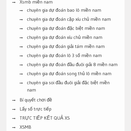
Xsmb miền nam
chuyên gia dự đoán bao lô miền nam
chuyên gia dự đoán cặp xíu chủ miền nam
chuyên gia dự đoán đặc biệt miền nam
chuyên gia dự đoán xíu chủ miền nam
chuyên gia dự đoán giải tám miền nam
chuyên gia dự đoán lô 3 số miền nam
chuyên gia dự đoán đầu đuôi giải 8 miền nam
chuyên gia dự đoán song thủ lô miền nam
chuyên gia soi đầu đuôi giải đặc biệt miền
nam
Bí quyết chơi đề
Lấy số trực tiếp
TRỰC TIẾP KẾT QUẢ XS
XSMB