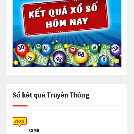
Sổ kết quả Truyền Thống
XSMB