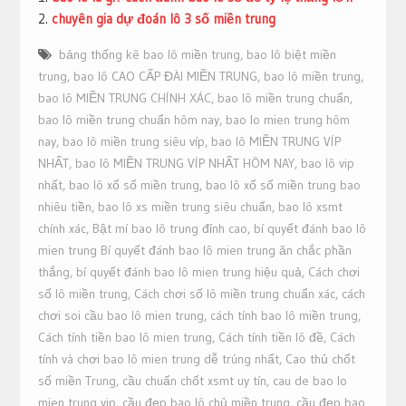
chuyên gia dự đoán lô 3 số miền trung
bảng thống kê bao lô miền trung
,
bao lô biệt miền
trung
,
bao lô CAO CẤP ĐÀI MIỀN TRUNG
,
bao lô miền trung
,
bao lô MIỀN TRUNG CHÍNH XÁC
,
bao lô miền trung chuẩn
,
bao lô miền trung chuẩn hôm nay
,
bao lo mien trung hôm
nay
,
bao lô miền trung siêu víp
,
bao lô MIỀN TRUNG VÍP
NHẤT
,
bao lô MIỀN TRUNG VÍP NHẤT HÔM NAY
,
bao lô vip
nhất
,
bao lô xổ số miền trung
,
bao lô xổ số miền trung bao
nhiêu tiền
,
bao lô xs miền trung siêu chuẩn
,
bao lô xsmt
chính xác
,
Bật mí bao lô trung đỉnh cao
,
bí quyết đánh bao lô
mien trung Bí quyết đánh bao lô mien trung ăn chắc phần
thắng
,
bí quyết đánh bao lô mien trung hiệu quả
,
Cách chơi
số lô miền trung
,
Cách chơi số lô miền trung chuẩn xác
,
cách
chơi soi cầu bao lô mien trung
,
cách tính bao lô miền trung
,
Cách tính tiền bao lô mien trung
,
Cách tính tiền lô đề
,
Cách
tính và chơi bao lô mien trung dễ trúng nhất
,
Cao thủ chốt
số miền Trung
,
cầu chuẩn chốt xsmt uy tín
,
cau de bao lo
mien trung vip
,
cầu đẹp bao lô chủ miền trung
,
cầu đẹp bao