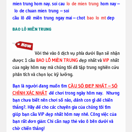
mien trung hom nay. soi cau
lo de mien trung
hom nay –
lo de chuan mien trung – soi
cầu lô đề miền trung ngay mai – chot
bao lo mt
dep
BAO LÔ MIỀN TRUNG
Với thẻ vào ô dịch vụ phía dưới Bạn sẽ nhận
được 1 cầu
BAO LÔ MIỀN TRUNG
đẹp nhất và
VIP
nhất
của ngày hôm nay mà chúng tôi đã tập trung nghiên cứu
phân tích và chọn lọc kỹ lưỡng.
Bạn là người đang muốn tìm
CẦU SỐ ĐẸP NHẤT – SỐ
CHÍNH XÁC NHẤT
để chơi trong ngày hôm nay. Nhưng
bạn chưa biết nên chơi số nào, đánh con gì để chiến
thắng?. Hãy để cho các chuyên gia của chúng tôi tìm
giúp bạn cầu VIP đẹp nhất hôm nay nhé. Công việc của
bạn rất đơn giản: Chỉ cần nạp thẻ vào ô bên dưới và
chờ chiến thắng!