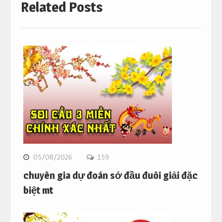
Related Posts
05/08/2026
159
chuyên gia dự đoán sớ đầu đuôi giải đặc
biệt mt