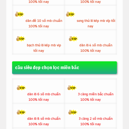
100% tối nay
100% tối nay
dàn đề 10 số mb chuẩn
song thủ lô kép mb víp tối
100% tối nay
nay
bạch thủ lô kép mb vip
dàn lô 4 số mb chuẩn
tối nay
100% tối nay
cầu siêu đẹp chọn lọc miền bắc
dàn lô 6 số mb chuẩn
3 càng miền bắc chuẩn
100% tối nay
100% tối nay
dàn lô 8 số mb chuẩn
3 càng 2 số mb chuẩn
100% tối nay
100% tối nay