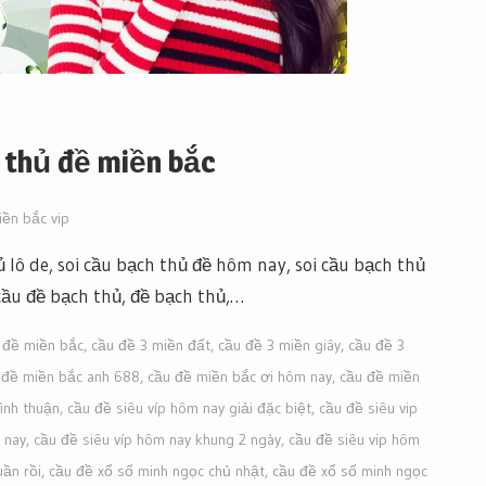
 thủ đề miền bắc
ền bắc vip
ủ lô de, soi cầu bạch thủ đề hôm nay, soi cầu bạch thủ
 cầu đề bạch thủ, đề bạch thủ,…
ô đề miền bắc
,
cầu đề 3 miền đất
,
cầu đề 3 miền giây
,
cầu đề 3
 đề miền bắc anh 688
,
cầu đề miền bắc ơi hôm nay
,
cầu đề miền
ình thuận
,
cầu đề siêu víp hôm nay giải đặc biệt
,
cầu đề siêu vip
 nay
,
cầu đề siêu víp hôm nay khung 2 ngày
,
cầu đề siêu vip hôm
uần rồi
,
cầu đề xổ số minh ngọc chủ nhật
,
cầu đề xổ số minh ngọc