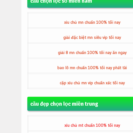
cầu chọn lọc số miền nam
xỉu chủ mn chuẩn 100% tối nay
giải đặc biệt mn siêu vip tối nay
giải 8 mn chuẩn 100% tối nay ăn ngay
bao lô mn chuẩn 100% tối nay phát tài
cặp xỉu chủ mn vip chuẩn xác tối nay
cầu đẹp chọn lọc miền trung
xỉu chủ mt chuẩn 100% tối nay