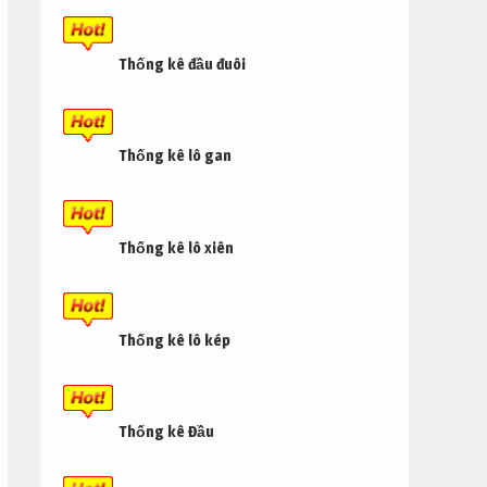
Thống kê đầu đuôi
Thống kê lô gan
Thống kê lô xiên
Thống kê lô kép
Thống kê Đầu