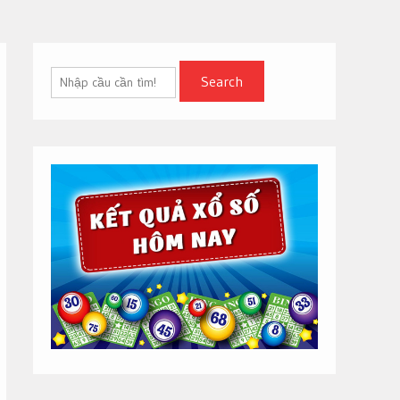
Search