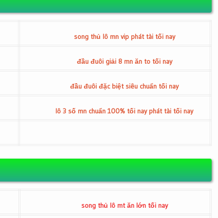
song thủ lô mn vip phát tài tối nay
đầu đuôi giải 8 mn ăn to tối nay
đầu đuôi đặc biệt siêu chuẩn tối nay
lô 3 số mn chuẩn 100% tối nay phát tài tối nay
song thủ lô mt ăn lớn tối nay