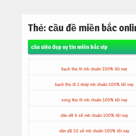
Thẻ:
cầu đề miền bắc onl
cầu siêu đẹp uy tín miền bắc víp
bạch thủ lô mb chuẩn 100% tối nay
bạch thủ lô 2 nháy mb chuẩn 100% tối nay
song thủ lô mb chuẩn 100% tối nay
dàn đề 6 số mb chuẩn 100% tối nay
dàn đề 10 số mb chuẩn 100% tối nay