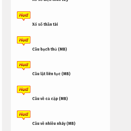
Xổ số thần tài
Cầu bạch thủ (MB)
Cầu lật liên tục (MB)
Cầu về cả cặp (MB)
Cầu về nhiều nháy (MB)