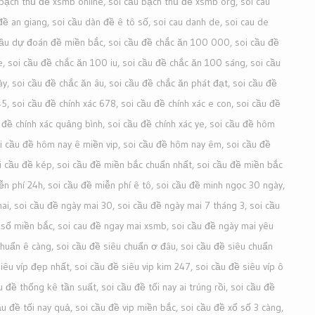
 bạch thủ đề xsmb online
,
soi cầu bạch thủ đề xsmb org
,
soi cau
đề an giang
,
soi cầu dàn đề ê tô số
,
soi cau danh de
,
soi cau de
cầu dự đoán đề miền bắc
,
soi cầu đề chắc ăn 100 000
,
soi cầu đề
e
,
soi cầu đề chắc ăn 100 iu
,
soi cầu đề chắc ăn 100 sáng
,
soi cầu
ày
,
soi cầu đề chắc ăn âu
,
soi cầu đề chắc ăn phát đạt
,
soi cầu đề
45
,
soi cầu đề chính xác 678
,
soi cầu đề chính xác e con
,
soi cầu đề
 đề chính xác quảng bình
,
soi cầu đề chính xác ye
,
soi cầu đề hôm
i cầu đề hôm nay ê miền vip
,
soi cầu đề hôm nay êm
,
soi cầu đề
i cầu đề kép
,
soi cầu đề miền bắc chuẩn nhất
,
soi cầu đề miền bắc
ễn phí 24h
,
soi cầu đề miễn phí ê tô
,
soi cầu đề minh ngọc 30 ngày
,
mai
,
soi cầu đề ngày mai 30
,
soi cầu đề ngày mai 7 tháng 3
,
soi cầu
 số miền bắc
,
soi cau đề ngay mai xsmb
,
soi cầu đề ngày mai yêu
chuẩn ê càng
,
soi cầu đề siêu chuẩn ơ đâu
,
soi cầu đề siêu chuẩn
siêu víp đẹp nhất
,
soi cầu đề siêu vip kim 247
,
soi cầu đề siêu víp ô
u đề thống kê tần suất
,
soi cầu đề tối nay ai trúng rồi
,
soi cầu đề
ầu đề tối nay quả
,
soi cầu đề vip miền bắc
,
soi cầu đề xổ số 3 càng
,