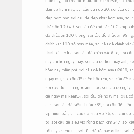
hom nay
,
soi cầu bạch thủ đề xsmb iwin
,
soi cầu
dan de hom nay
,
soi cầu dàn đề 20
,
soi cầu dàn 
dep hom nay
,
soi cau de dep nhat hom nay
,
soi 
chắc ăn 100 49
,
soi cầu đề chắc ăn 100 ampoul
đề chắc ăn 100 thông
,
soi cầu đề chắc ăn 99 ng
chính xác 100 số may mắn
,
soi cầu đề chính xác 
chính xác extra
,
soi cầu đề chính xác ô to
,
soi cầu
nay âm lich ngay may
,
soi cầu đề hôm nay anh
,
so
hôm nay miễn phí
,
soi cầu đề hôm nay ư2888
,
so
ngày mai
,
soi cầu đề miền bắc ưm
,
soi cầu đề mi
soi cầu đề minh ngọc âm nhạc
,
soi cầu đề ngày 
đề ngày mai kenh14
,
soi cầu đề ngày mai quả xổ
anh
,
soi cầu đề siêu chuẩn 789
,
soi cầu đề siêu 
vip miền bắc
,
soi cầu đề siêu víp 86
,
soi cầu đề 
tô
,
soi cầu đề siêu vip rồng bạch kim 247
,
soi cầ
tối nay argentina
,
soi cầu đề tối nay online
,
soi c