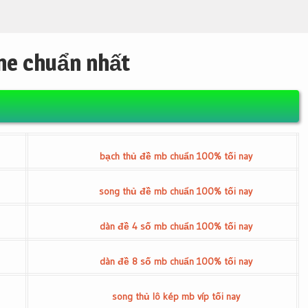
ine chuẩn nhất
bạch thủ đề mb chuẩn 100% tối nay
song thủ đề mb chuẩn 100% tối nay
dàn đề 4 số mb chuẩn 100% tối nay
dàn đề 8 số mb chuẩn 100% tối nay
song thủ lô kép mb víp tối nay