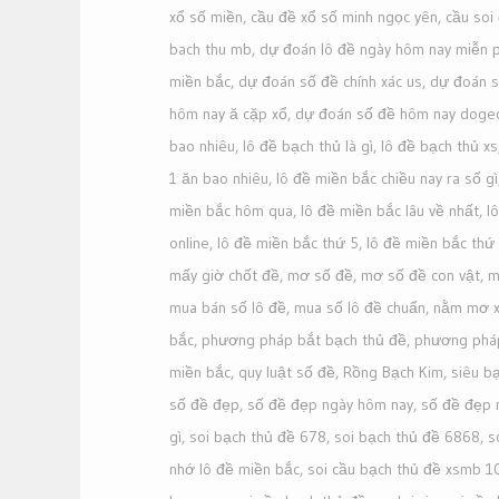
xổ số miền
,
cầu đề xổ số minh ngọc yên
,
cầu soi
bach thu mb
,
dự đoán lô đề ngày hôm nay miễn p
miền bắc
,
dự đoán số đề chính xác us
,
dự đoán s
hôm nay ă cặp xổ
,
dự đoán số đề hôm nay doge
bao nhiêu
,
lô đề bạch thủ là gì
,
lô đề bạch thủ xs
1 ăn bao nhiêu
,
lô đề miền bắc chiều nay ra số gì
miền bắc hôm qua
,
lô đề miền bắc lâu về nhất
,
l
online
,
lô đề miền bắc thứ 5
,
lô đề miền bắc thứ
mấy giờ chốt đề
,
mơ số đề
,
mơ số đề con vật
,
m
mua bán số lô đề
,
mua số lô đề chuẩn
,
nằm mơ xi
bắc
,
phương pháp bắt bạch thủ đề
,
phương pháp
miền bắc
,
quy luật số đề
,
Rồng Bạch Kim
,
siêu b
số đề đẹp
,
số đề đẹp ngày hôm nay
,
số đề đẹp 
gì
,
soi bạch thủ đề 678
,
soi bạch thủ đề 6868
,
s
nhớ lô đề miền bắc
,
soi cầu bạch thủ đề xsmb 1