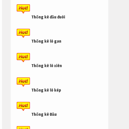
Thống kê đầu đuôi
Thống kê lô gan
Thống kê lô xiên
Thống kê lô kép
Thống kê Đầu