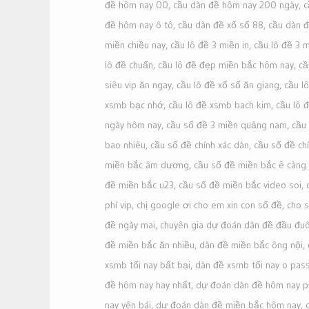
đề hôm nay 00
,
cầu dàn đề hôm nay 200 ngày
,
c
đề hôm nay ô tô
,
cầu dàn đề xổ số 88
,
cầu dàn 
miền chiều nay
,
cầu lô đề 3 miền in
,
cầu lô đề 3 
lô đề chuẩn
,
cầu lô đề đẹp miền bắc hôm nay
,
cầ
siêu vip ăn ngay
,
cầu lô đề xổ số ăn giang
,
cầu l
xsmb bạc nhớ
,
cầu lô đề xsmb bach kim
,
cầu lô 
ngày hôm nay
,
cầu số đề 3 miền quảng nam
,
cầu
bao nhiêu
,
cầu số đề chính xác dàn
,
cầu số đề ch
miền bắc âm dương
,
cầu số đề miền bắc ê càng 
đề miền bắc u23
,
cầu số đề miền bắc video soi
,
phí vip
,
chị google ơi cho em xin con số đề
,
cho 
đề ngày mai
,
chuyên gia dự đoán dàn đề đầu đuô
đề miền bắc ăn nhiều
,
dàn đề miền bắc ông nội
,
xsmb tối nay bất bại
,
dàn đề xsmb tối nay o pass
đề hôm nay hay nhất
,
dự đoán dàn đề hôm nay p
nay yên bái
,
dự đoán dàn đề miền bắc hôm nay
,