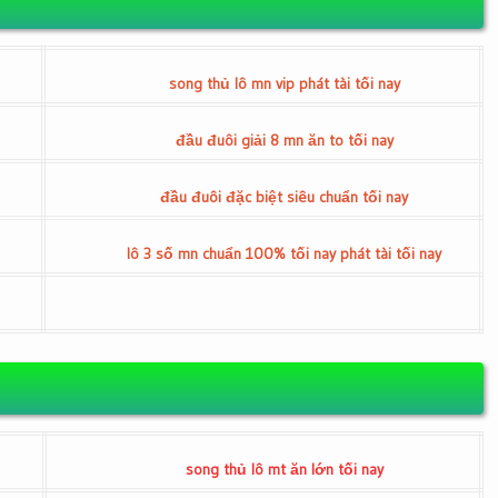
song thủ lô mn vip phát tài tối nay
đầu đuôi giải 8 mn ăn to tối nay
đầu đuôi đặc biệt siêu chuẩn tối nay
lô 3 số mn chuẩn 100% tối nay phát tài tối nay
song thủ lô mt ăn lớn tối nay