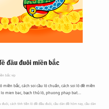
đề đầu đuôi miền bắc
ền bắc vip
lô miền bắc, cách soi cầu lô chuẩn, cách soi lô đề miền
u lo mien bac, bạch thủ lô, phuong phap bat…
u đuôi
,
cách tính tiền lô đề đầu đuôi
,
cầu dàn đề hôm nay
,
cầu dàn