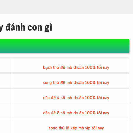
y đánh con gì
bạch thủ đề mb chuẩn 100% tối nay
song thủ đề mb chuẩn 100% tối nay
dàn đề 4 số mb chuẩn 100% tối nay
dàn đề 8 số mb chuẩn 100% tối nay
song thủ lô kép mb víp tối nay