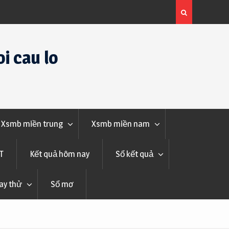
chuyên gia dự đoán bạch thủ lô 2 nháy miền bắc
i cau lo
Xsmb miền trung
Xsmb miền nam
T
Kết quả hôm nay
Sổ kết quả
ay thử
Sổ mơ