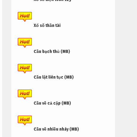
Xổ số thần tài
Cầu bạch thủ (MB)
Cầu lật liên tục (MB)
Cầu về cả cặp (MB)
Cầu về nhiều nháy (MB)