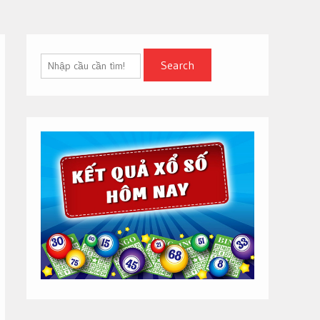
Search