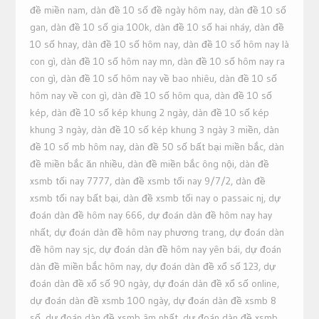
đề miền nam
,
dàn đề 10 số đề ngày hôm nay
,
dàn đề 10 số
gan
,
dàn đề 10 số gia 100k
,
dàn đề 10 số hai nháy
,
dàn đề
10 số hnay
,
dàn đề 10 số hôm nay
,
dàn đề 10 số hôm nay là
con gì
,
dàn đề 10 số hôm nay mn
,
dàn đề 10 số hôm nay ra
con gì
,
dàn đề 10 số hôm nay về bao nhiêu
,
dàn đề 10 số
hôm nay về con gì
,
dàn đề 10 số hôm qua
,
dàn đề 10 số
kép
,
dàn đề 10 số kép khung 2 ngày
,
dàn đề 10 số kép
khung 3 ngày
,
dàn đề 10 số kép khung 3 ngày 3 miền
,
dàn
đề 10 số mb hôm nay
,
dàn đề 50 số bất bại miền bắc
,
dàn
đề miền bắc ăn nhiều
,
dàn đề miền bắc ông nội
,
dàn đề
xsmb tối nay 7777
,
dàn đề xsmb tối nay 9/7/2
,
dàn đề
xsmb tối nay bất bại
,
dàn đề xsmb tối nay o passaic nj
,
dự
đoán dàn đề hôm nay 666
,
dự đoán dàn đề hôm nay hay
nhất
,
dự đoán dàn đề hôm nay phương trang
,
dự đoán dàn
đề hôm nay sjc
,
dự đoán dàn đề hôm nay yên bái
,
dự đoán
dàn đề miền bắc hôm nay
,
dự đoán dàn đề xổ số 123
,
dự
đoán dàn đề xổ số 90 ngày
,
dự đoán dàn đề xổ số online
,
dự đoán dàn đề xsmb 100 ngày
,
dự đoán dàn đề xsmb 8
số
,
dự đoán dàn đề xsmb âm nhất
,
dự đoán dàn đề xsmb