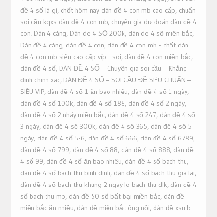
đề 4 số là gì
,
chốt hôm nay dàn đề 4 con mb cao cấp
,
chuẩn
soi cầu kqxs dàn đề 4 con mb
,
chuyên gia dự đoán dàn đề 4
con
,
Dàn 4 càng
,
Dàn de 4 SỐ 200k
,
dàn de 4 số miền bắc
,
Dàn đề 4 càng
,
dàn đề 4 con
,
dàn đề 4 con mb - chốt dàn
đề 4 con mb siêu cao cấp víp - soi
,
dàn đề 4 con miền bắc
,
dàn đề 4 số
,
DÀN ĐỀ 4 SỐ – Chuyên gia soi cầu – Khẳng
định chính xác
,
DÀN ĐỀ 4 SỐ – SOI CẦU ĐỀ SIÊU CHUẨN –
SIÊU VIP
,
dàn đề 4 số 1 ăn bao nhiêu
,
dàn đề 4 số 1 ngày
,
dàn đề 4 số 100k
,
dàn đề 4 số 188
,
dàn đề 4 số 2 ngày
,
dàn đề 4 số 2 nháy miền bắc
,
dàn đề 4 số 247
,
dàn đề 4 số
3 ngày
,
dàn đề 4 số 300k
,
dàn đề 4 số 365
,
dàn đề 4 số 5
ngày
,
dàn đề 4 số 5-6
,
dàn đề 4 số 666
,
dàn đề 4 số 6789
,
dàn đề 4 số 799
,
dàn đề 4 số 88
,
dàn đề 4 số 888
,
dàn đề
4 số 99
,
dàn đề 4 số ăn bao nhiêu
,
dàn đề 4 số bach thu
,
dàn đề 4 số bach thu binh dinh
,
dàn đề 4 số bach thu gia lai
,
dàn đề 4 số bach thu khung 2 ngay lo bach thu dlk
,
dàn đề 4
số bach thu mb
,
dàn đề 50 số bất bại miền bắc
,
dàn đề
miền bắc ăn nhiều
,
dàn đề miền bắc ông nội
,
dàn đề xsmb