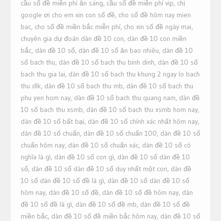
cầu số đề miễn phí ăn sáng
,
cầu số đề miễn phí vip
,
chị
google ơi cho em xin con số đề
,
cho số đề hôm nay mien
bac
,
cho số đề miền bắc miễn phí
,
cho xin số đề ngày mai
,
chuyên gia dự đoán dàn đề 10 con
,
dàn đề 10 con miền
bắc
,
dàn đề 10 số
,
dàn đề 10 số ăn bao nhiêu
,
dàn đề 10
số bach thu
,
dàn đề 10 số bach thu binh dinh
,
dàn đề 10 số
bach thu gia lai
,
dàn đề 10 số bach thu khung 2 ngay lo bach
thu dlk
,
dàn đề 10 số bach thu mb
,
dàn đề 10 số bach thu
phu yen hom nay
,
dàn đề 10 số bach thu quang nam
,
dàn đề
10 số bach thu xsmb
,
dàn đề 10 số bach thu xsmb hom nay
,
dàn đề 10 số bất bại
,
dàn đề 10 số chính xác nhất hôm nay
,
dàn đề 10 số chuẩn
,
dàn đề 10 số chuẩn 100
,
dàn đề 10 số
chuẩn hôm nay
,
dàn đề 10 số chuẩn xác
,
dàn đề 10 số có
nghĩa là gì
,
dàn đề 10 số con gì
,
dàn đề 10 số dàn đề 10
số
,
dàn đề 10 số dàn đề 10 số duy nhất một con
,
dàn đề
10 số dàn đề 10 số đề là gì
,
dàn đề 10 số dàn đề 10 số
hôm nay
,
dàn đề 10 số đề
,
dàn đề 10 số đề hôm nay
,
dàn
đề 10 số đề là gì
,
dàn đề 10 số đề mb
,
dàn đề 10 số đề
miền bắc
,
dàn đề 10 số đề miền bắc hôm nay
,
dàn đề 10 số