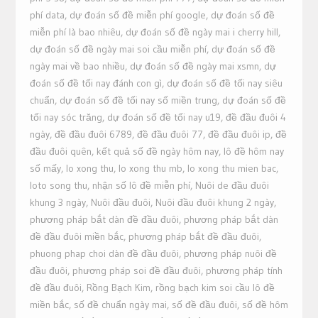
phí data
,
dự đoán số đề miễn phí google
,
dự đoán số đề
miễn phí là bao nhiêu
,
dự đoán số đề ngày mai i cherry hill
,
dự đoán số đề ngày mai soi cầu miễn phí
,
dự đoán số đề
ngày mai về bao nhiều
,
dự đoán số đề ngày mai xsmn
,
dự
đoán số đề tối nay đánh con gì
,
dự đoán số đề tối nay siêu
chuẩn
,
dự đoán số đề tối nay số miền trung
,
dự đoán số đề
tối nay sóc trăng
,
dự đoán số đề tối nay u19
,
đề đầu đuôi 4
ngày
,
đề đầu đuôi 6789
,
đề đầu đuôi 77
,
đề đầu đuôi ip
,
đề
đầu đuôi quên
,
kết quả số đề ngày hôm nay
,
lô đề hôm nay
số mấy
,
lo xong thu
,
lo xong thu mb
,
lo xong thu mien bac
,
loto song thu
,
nhận số lô đề miễn phí
,
Nuôi de đầu đuôi
khung 3 ngày
,
Nuôi đầu đuôi
,
Nuôi đầu đuôi khung 2 ngày
,
phương pháp bắt dàn đề đầu đuôi
,
phương pháp bắt dàn
đề đầu đuôi miền bắc
,
phương pháp bắt đề đầu đuôi
,
phuong phap choi dàn đề đầu đuôi
,
phương pháp nuôi đề
đầu đuôi
,
phương pháp soi đề đầu đuôi
,
phương pháp tính
đề đầu đuôi
,
Rồng Bạch Kim
,
rồng bạch kim soi cầu lô đề
miền bắc
,
số đề chuẩn ngày mai
,
số đề đầu đuôi
,
số đề hôm