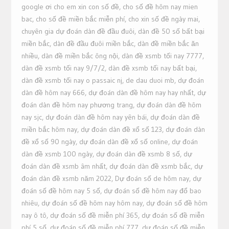
google ơi cho em xin con số đề
,
cho số đề hôm nay mien
bac
,
cho số đề miền bắc miễn phí
,
cho xin số đề ngày mai
,
chuyên gia dự đoán dàn đề đầu đuôi
,
dàn đề 50 số bất bại
miền bắc
,
dàn đề đầu đuôi miền bắc
,
dàn đề miền bắc ăn
nhiều
,
dàn đề miền bắc ông nội
,
dàn đề xsmb tối nay 7777
,
dàn đề xsmb tối nay 9/7/2
,
dàn đề xsmb tối nay bất bại
,
dàn đề xsmb tối nay o passaic nj
,
de dau duoi mb
,
dự đoán
dàn đề hôm nay 666
,
dự đoán dàn đề hôm nay hay nhất
,
dự
đoán dàn đề hôm nay phương trang
,
dự đoán dàn đề hôm
nay sjc
,
dự đoán dàn đề hôm nay yên bái
,
dự đoán dàn đề
miền bắc hôm nay
,
dự đoán dàn đề xổ số 123
,
dự đoán dàn
đề xổ số 90 ngày
,
dự đoán dàn đề xổ số online
,
dự đoán
dàn đề xsmb 100 ngày
,
dự đoán dàn đề xsmb 8 số
,
dự
đoán dàn đề xsmb âm nhất
,
dự đoán dàn đề xsmb bắc
,
dự
đoán dàn đề xsmb năm 2022
,
Dự đoán số de hôm nay
,
dự
đoán số đề hôm nay 5 số
,
dự đoán số đề hôm nay đổ bao
nhiêu
,
dự đoán số đề hôm nay hôm nay
,
dự đoán số đề hôm
nay ô tô
,
dự đoán số đề miễn phí 365
,
dự đoán số đề miễn
phí 5 số
,
dự đoán số đề miễn phí 777
,
dự đoán số đề miễn