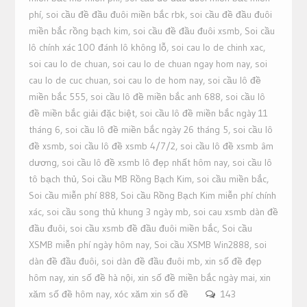
phí
,
soi cầu đề đầu đuôi miền bắc rbk
,
soi cầu đề đầu đuôi
miền bắc rồng bạch kim
,
soi cầu đề đầu đuôi xsmb
,
Soi cầu
lô chính xác 100 đánh lô không lỗ
,
soi cau lo de chinh xac
,
soi cau lo de chuan
,
soi cau lo de chuan ngay hom nay
,
soi
cau lo de cuc chuan
,
soi cau lo de hom nay
,
soi cầu lô đề
miền bắc 555
,
soi cầu lô đề miền bắc anh 688
,
soi cầu lô
đề miền bắc giải đặc biệt
,
soi cầu lô đề miền bắc ngày 11
tháng 6
,
soi cầu lô đề miền bắc ngày 26 tháng 5
,
soi cầu lô
đề xsmb
,
soi cầu lô đề xsmb 4/7/2
,
soi cầu lô đề xsmb âm
dương
,
soi cầu lô đề xsmb lô đẹp nhất hôm nay
,
soi cầu lô
tô bạch thủ
,
Soi cầu MB Rồng Bạch Kim
,
soi cầu miền bắc
,
Soi cầu miễn phí 888
,
Soi cầu Rồng Bạch Kim miễn phí chính
xác
,
soi cầu song thủ khung 3 ngày mb
,
soi cau xsmb dàn đề
đầu đuôi
,
soi cầu xsmb đề đầu đuôi miền bắc
,
Soi cầu
XSMB miễn phí ngày hôm nay
,
Soi cầu XSMB Win2888
,
soi
dàn đề đầu đuôi
,
soi dàn đề đầu đuôi mb
,
xin số đề đẹp
hôm nay
,
xin số đề hà nội
,
xin số đề miền bắc ngày mai
,
xin
xăm số đề hôm nay
,
xóc xăm xin số đề
143