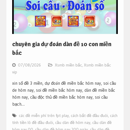
chuyên gia dự đoán dàn đề 10 con miền
bắc
07/08/2026
Xsmb miền bắc
,
Xsmb miền bắc
vip
xin số đề 3 miền, dự đoán đề miền bắc hôm nay, soi cầu
de hôm nay, soi đề miền bắc hôm nay, dàn đề miền bắc
hôm nay, cầu độc thủ đề miền bắc hôm nay, soi cầu
bạch…
các đề miễn phí trên fpt play
,
cách bắt đề đầu đuôi
,
cách
tính tiền lô đề đầu đuôi
,
cầu dàn đề hôm nay
,
cầu dàn đề
hôm nay 00
,
cầu dàn đề hôm nay 200 ngày
,
cầu dàn đề