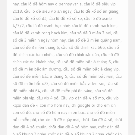
nay
,
cầu lô đề hôm nay o pennsylvania
,
cầu lô đề siêu vip
2018
,
cầu lô đề siêu vip ăn ngay
,
cầu lô đề xổ số ăn giang
,
cầu lô đề xổ số đá
,
cầu lô đề xổ số xe
,
cầu lô đề xsmb
4/7/2
,
cầu lô đề xsmb bạc nhớ
,
cầu lô đề xsmb bach kim
,
cầu lô đề xsmb rong bạch kim
,
cầu số đề 3 miền 7 soi
,
cầu
số đề 3 miền n ngày hôm nay
,
cầu số đề 3 miền quảng nam
,
cầu số đề 3 miền tháng 6
,
cầu số đề chính xác 666
,
cầu số
đề chính xác bao nhiêu
,
cầu số đề chính xác dàn
,
cầu số đề
chính xác de khánh hòa
,
cầu số đề miền bắc ă tháng 6
,
cầu
số đề miền bắc âm dương
,
cầu số đề miền bắc ê càng vip
,
cầu số đề miền bắc ê tháng 5
,
cầu số đề miền bắc iwin
,
cầu
số đề miền bắc u23
,
cầu số đề miền bắc video soi
,
cầu số
đề miễn phí 64
,
cầu số đề miễn phí ăn sáng
,
cầu số đề
miễn phí vip
,
cầu vip 4 số
,
Cầu vip dàn đề 4 số mb
,
cầu víp
kqxs dàn đề 4 con mb hôm nay
,
chị google ơi cho em xin
con số đề
,
cho số đề hôm nay mien bac
,
cho số đề miền
bắc miễn phí
,
cho xin số đề ngày mai
,
chốt dàn đề 4 số
,
chốt
dàn đề 4 số chuẩn
,
chốt dàn đề 4 số hôm nay
,
chốt dàn đề
4 số khung 2 ngày
,
chốt dàn đề 4 số khung 3 ngày
,
chốt dàn