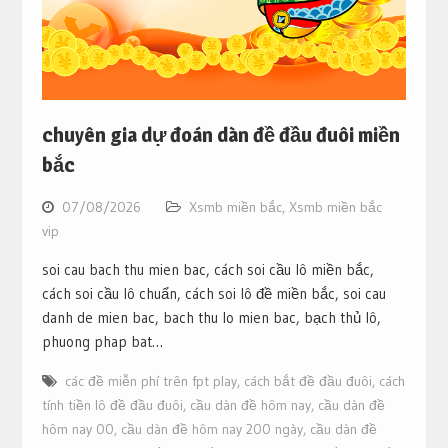
chuyên gia dự đoán dàn đề đầu đuôi miền
bắc
07/08/2026
Xsmb miền bắc
,
Xsmb miền bắc
vip
soi cau bach thu mien bac, cách soi cầu lô miền bắc,
cách soi cầu lô chuẩn, cách soi lô đề miền bắc, soi cau
danh de mien bac, bach thu lo mien bac, bạch thủ lô,
phuong phap bat…
các đề miễn phí trên fpt play
,
cách bắt đề đầu đuôi
,
cách
tính tiền lô đề đầu đuôi
,
cầu dàn đề hôm nay
,
cầu dàn đề
hôm nay 00
,
cầu dàn đề hôm nay 200 ngày
,
cầu dàn đề