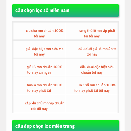
cầu chọn lọc số miền nam
xỉu chủ mn chuẩn 100%
song thủ lô mn vip phát
tối nay
tài tối nay
giải đặc biệt mn siêu vip
đầu đuôi giải 8 mn ăn to
tối nay
tối nay
giải 8 mn chuẩn 100%
đầu đuôi đặc biệt siêu
tối nay ăn ngay
chuẩn tối nay
bao lô mn chuẩn 100%
lô 3 số mn chuẩn 100%
tối nay phát tài
tối nay phát tài tối nay
cặp xỉu chủ mn vip chuẩn
xác tối nay
cầu đẹp chọn lọc miền trung