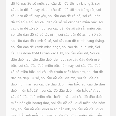
đề tối nay 36 số nuôi
,
soi cầu dàn đề tối nay khung 3
,
soi
cầu dàn đề tối nay ơi
,
soi cầu dàn đề tối nay trúng rồi
,
soi
cầu dàn đề tối nay yếu
,
soi cầu dàn đề xổ số
,
soi cầu dàn
đề xổ số 4 số
,
soi cầu dàn đề xổ số dự đoán miền bắc
,
soi
cầu dàn đề xổ số indo
,
soi cầu dàn đề xổ số rắn miền bắc
,
soi cầu dàn đề xổ số tây ninh
,
soi cầu dàn đề xsmb 30 số
,
soi cầu dàn đề xsmb 9 số
,
soi cầu dàn đề xsmb hàng tháng
,
soi cầu dàn đề xsmb minh ngọc
,
soi cau dau duoi mb
,
Soi
cầu Dự đoán XSMB chính xác 100
,
soi cầu đầu đít
,
Soi cầu
đầu đuôi
,
Soi cầu đầu đuôi de nuôi
,
soi cầu đầu đuôi miền
bắc
,
soi cầu đầu đuôi miền bắc hôm nay
,
soi cầu đầu đuôi
xổ số miền bắc
,
soi cầu đề chuẩn nhất hôm nay
,
soi cầu đề
dàn đề đẹp 10 số
,
soi cầu đề đầu đít mb
,
soi cầu đề đầu
đuôi hôm nay
,
soi cầu đề đầu đuôi miền bắc
,
soi cầu đề đầu
đuôi miền bắc 18h
,
soi cầu đề đầu đuôi miền bắc 247
,
soi
cầu đề đầu đuôi miền bắc chuẩn nhất
,
soi cầu đề đầu đuôi
miền bắc giờ hoàng đạo
,
soi cầu đề đầu đuôi miền bắc hôm
nay
,
soi cầu đề đầu đuôi miền bắc mb
,
soi cầu đề đầu đuôi
miền bắc mb miễn phí
,
soi cầu đề đầu đuôi miền bắc miễn