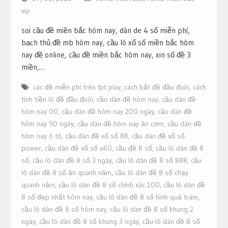
vip
soi cầu đề miền bắc hôm nay, dàn de 4 số miễn phí,
bạch thủ đề mb hôm nay, cầu lô xổ số miền bắc hôm
nay đề online, cầu đề miền bắc hôm nay, xin số đề 3
miền,…
các đề miễn phí trên fpt play
,
cách bắt đề đầu đuôi
,
cách
tính tiền lô đề đầu đuôi
,
cầu dàn đề hôm nay
,
cầu dàn đề
hôm nay 00
,
cầu dàn đề hôm nay 200 ngày
,
cầu dàn đề
hôm nay 90 ngày
,
cầu dàn đề hôm nay ăn cơm
,
cầu dàn đề
hôm nay ô tô
,
cầu dàn đề xổ số 88
,
cầu dàn đề xổ số
power
,
cầu dàn đề xổ số u60
,
cầu đề 8 số
,
cầu lô dàn đề 8
số
,
cầu lô dàn đề 8 số 3 ngày
,
cầu lô dàn đề 8 số 888
,
cầu
lô dàn đề 8 số ăn quanh năm
,
cầu lô dàn đề 8 số chạy
quanh năm
,
cầu lô dàn đề 8 số chính xác 100
,
cầu lô dàn đề
8 số đẹp nhất hôm nay
,
cầu lô dàn đề 8 số hình quả trám
,
cầu lô dàn đề 8 số hôm nay
,
cầu lô dàn đề 8 số khung 2
ngày
,
cầu lô dàn đề 8 số khung 3 ngày
,
cầu lô dàn đề 8 số