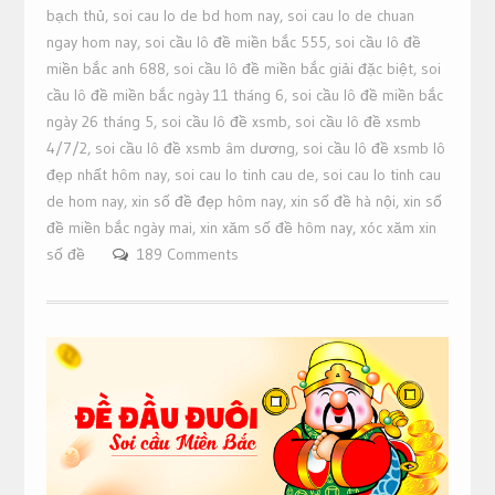
bạch thủ
,
soi cau lo de bd hom nay
,
soi cau lo de chuan
ngay hom nay
,
soi cầu lô đề miền bắc 555
,
soi cầu lô đề
miền bắc anh 688
,
soi cầu lô đề miền bắc giải đặc biệt
,
soi
cầu lô đề miền bắc ngày 11 tháng 6
,
soi cầu lô đề miền bắc
ngày 26 tháng 5
,
soi cầu lô đề xsmb
,
soi cầu lô đề xsmb
4/7/2
,
soi cầu lô đề xsmb âm dương
,
soi cầu lô đề xsmb lô
đẹp nhất hôm nay
,
soi cau lo tinh cau de
,
soi cau lo tinh cau
de hom nay
,
xin số đề đẹp hôm nay
,
xin số đề hà nội
,
xin số
đề miền bắc ngày mai
,
xin xăm số đề hôm nay
,
xóc xăm xin
số đề
189 Comments