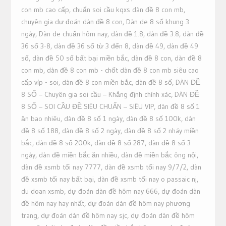
con mb cao cấp
,
chuẩn soi cầu kqxs dàn đề 8 con mb
,
chuyên gia dự đoán dàn đề 8 con
,
Dàn de 8 số khung 3
ngày
,
Dàn de chuẩn hôm nay
,
dàn đề 1.8
,
dàn đề 3.8
,
dàn đề
36 số 3-8
,
dàn đề 36 số từ 3 đến 8
,
dàn đề 49
,
dàn đề 49
số
,
dàn đề 50 số bất bại miền bắc
,
dàn đề 8 con
,
dàn đề 8
con mb
,
dàn đề 8 con mb - chốt dàn đề 8 con mb siêu cao
cấp víp - soi
,
dàn đề 8 con miền bắc
,
dàn đề 8 số
,
DÀN ĐỀ
8 SỐ – Chuyên gia soi cầu – Khẳng định chính xác
,
DÀN ĐỀ
8 SỐ – SOI CẦU ĐỀ SIÊU CHUẨN – SIÊU VIP
,
dàn đề 8 số 1
ăn bao nhiêu
,
dàn đề 8 số 1 ngày
,
dàn đề 8 số 100k
,
dàn
đề 8 số 188
,
dàn đề 8 số 2 ngày
,
dàn đề 8 số 2 nháy miền
bắc
,
dàn đề 8 số 200k
,
dàn đề 8 số 287
,
dàn đề 8 số 3
ngày
,
dàn đề miền bắc ăn nhiều
,
dàn đề miền bắc ông nội
,
dàn đề xsmb tối nay 7777
,
dàn đề xsmb tối nay 9/7/2
,
dàn
đề xsmb tối nay bất bại
,
dàn đề xsmb tối nay o passaic nj
,
du doan xsmb
,
dự đoán dàn đề hôm nay 666
,
dự đoán dàn
đề hôm nay hay nhất
,
dự đoán dàn đề hôm nay phương
trang
,
dự đoán dàn đề hôm nay sjc
,
dự đoán dàn đề hôm