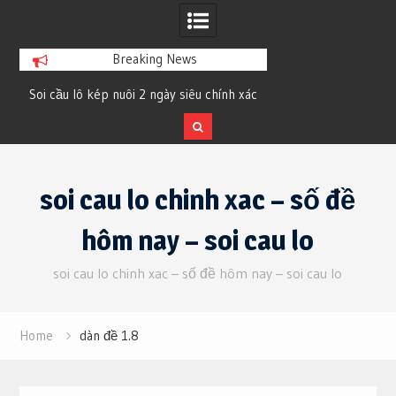
Breaking News
Soi cầu lô kép nuôi 2 ngày siêu chính xác
lô xiên đẹp nhất hô
ngày 07/08/2026
xiên đẹp nhất
07/08
Skip
to
soi cau lo chinh xac – số đề
content
hôm nay – soi cau lo
soi cau lo chinh xac – số đề hôm nay – soi cau lo
Home
dàn đề 1.8