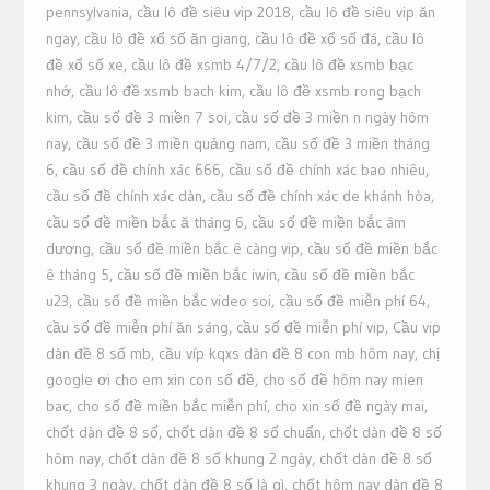
pennsylvania
,
cầu lô đề siêu vip 2018
,
cầu lô đề siêu vip ăn
ngay
,
cầu lô đề xổ số ăn giang
,
cầu lô đề xổ số đá
,
cầu lô
đề xổ số xe
,
cầu lô đề xsmb 4/7/2
,
cầu lô đề xsmb bạc
nhớ
,
cầu lô đề xsmb bach kim
,
cầu lô đề xsmb rong bạch
kim
,
cầu số đề 3 miền 7 soi
,
cầu số đề 3 miền n ngày hôm
nay
,
cầu số đề 3 miền quảng nam
,
cầu số đề 3 miền tháng
6
,
cầu số đề chính xác 666
,
cầu số đề chính xác bao nhiêu
,
cầu số đề chính xác dàn
,
cầu số đề chính xác de khánh hòa
,
cầu số đề miền bắc ă tháng 6
,
cầu số đề miền bắc âm
dương
,
cầu số đề miền bắc ê càng vip
,
cầu số đề miền bắc
ê tháng 5
,
cầu số đề miền bắc iwin
,
cầu số đề miền bắc
u23
,
cầu số đề miền bắc video soi
,
cầu số đề miễn phí 64
,
cầu số đề miễn phí ăn sáng
,
cầu số đề miễn phí vip
,
Cầu vip
dàn đề 8 số mb
,
cầu víp kqxs dàn đề 8 con mb hôm nay
,
chị
google ơi cho em xin con số đề
,
cho số đề hôm nay mien
bac
,
cho số đề miền bắc miễn phí
,
cho xin số đề ngày mai
,
chốt dàn đề 8 số
,
chốt dàn đề 8 số chuẩn
,
chốt dàn đề 8 số
hôm nay
,
chốt dàn đề 8 số khung 2 ngày
,
chốt dàn đề 8 số
khung 3 ngày
,
chốt dàn đề 8 số là gì
,
chốt hôm nay dàn đề 8