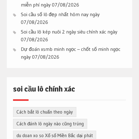
miễn phí ngày 07/08/2026
Soi cầu số lô đẹp nhất hôm nay ngày
07/08/2026
Soi cầu lô kép nuôi 2 ngày siêu chính xác ngày
07/08/2026
Dự đoán xsmb minh ngọc – chốt số minh ngọc
ngày 07/08/2026
soi cầu lô chính xác
Cách bắt lô chuẩn theo ngày
Cách đánh lô ngày nào cũng trúng
du doan xo so Xổ số Miền Bắc dại phát