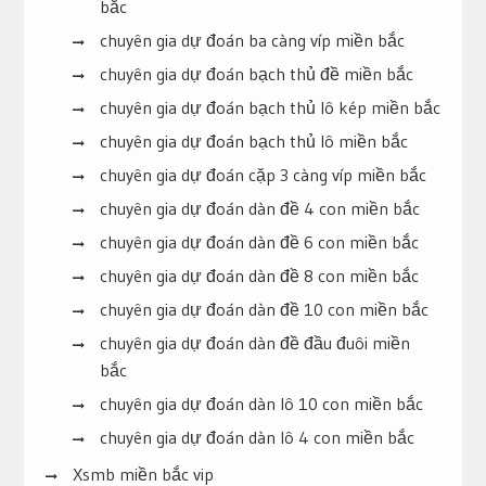
bắc
chuyên gia dự đoán ba càng víp miền bắc
chuyên gia dự đoán bạch thủ đề miền bắc
chuyên gia dự đoán bạch thủ lô kép miền bắc
chuyên gia dự đoán bạch thủ lô miền bắc
chuyên gia dự đoán cặp 3 càng víp miền bắc
chuyên gia dự đoán dàn đề 4 con miền bắc
chuyên gia dự đoán dàn đề 6 con miền bắc
chuyên gia dự đoán dàn đề 8 con miền bắc
chuyên gia dự đoán dàn đề 10 con miền bắc
chuyên gia dự đoán dàn đề đầu đuôi miền
bắc
chuyên gia dự đoán dàn lô 10 con miền bắc
chuyên gia dự đoán dàn lô 4 con miền bắc
Xsmb miền bắc vip