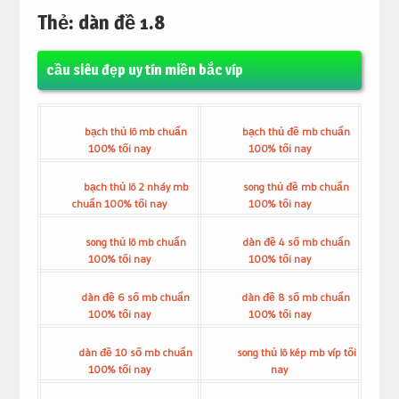
Thẻ:
dàn đề 1.8
cầu siêu đẹp uy tín miền bắc víp
bạch thủ lô mb chuẩn
bạch thủ đề mb chuẩn
100% tối nay
100% tối nay
bạch thủ lô 2 nháy mb
song thủ đề mb chuẩn
chuẩn 100% tối nay
100% tối nay
song thủ lô mb chuẩn
dàn đề 4 số mb chuẩn
100% tối nay
100% tối nay
dàn đề 6 số mb chuẩn
dàn đề 8 số mb chuẩn
100% tối nay
100% tối nay
dàn đề 10 số mb chuẩn
song thủ lô kép mb víp tối
100% tối nay
nay