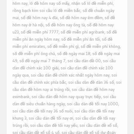
hôm nay
,
lô đề hôm nay số mấy
,
nhận số lô đề miễn phí
,
rồng bạch kim soi cầu lô đề miền bắc
,
số đề chuẩn ngày
mai
,
số đề hôm nay 4 đài
,
số đề hôm nay êm đềm
,
số đề
hôm nay ở hà nội
,
số đề hôm nay ông tà
,
số đề hôm nay
u23
,
số đề miễn phí 7777
,
số đề miễn phí agribank
,
số đề
miễn phí ăn ngày hôm nay
,
số đề miễn phí ăn tối
,
số đề
miễn phí emirates
,
số đề miễn phí gì
,
số đề miễn phí không
,
số đề miễn phí ông chủ
,
số đề ngày mai 18
,
số đề ngày mai
49
,
số đề ngày mai 7 tháng 7
,
soi cầu dàn đề 00
,
soi cầu
dàn đề chính xác 100 giải
,
soi cầu dàn đề chính xác 100
ngày qua
,
soi cầu dàn đề chính xác nhất ngày hôm nay
,
soi
cầu dàn đề chính xác phía bắc
,
soi cầu dàn đề dàn 36 số
,
soi
cầu dàn đề hôm nay ai trúng rồi
,
soi cầu dàn đề hôm nay
eximbank
,
soi cầu dàn đề hôm nay quay trực tiếp
,
soi cầu
dàn đề siêu chuẩn hàng ngày
,
soi cầu dàn đề tối nay 1000
,
soi cầu dàn đề tối nay 36 số nuôi
,
soi cầu dàn đề tối nay
khung 3
,
soi cầu dàn đề tối nay ơi
,
soi cầu dàn đề tối nay
trúng rồi
,
soi cầu dàn đề tối nay yếu
,
soi cầu dàn đề xổ số
,
soi cầu dàn đề xổ số 4 số
,
soi cầu dàn đề xổ số dự đoán