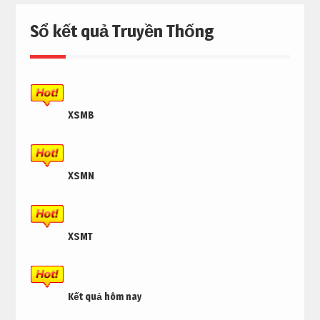
Sổ kết quả Truyền Thống
XSMB
XSMN
XSMT
Kết quả hôm nay