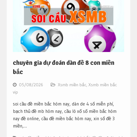
chuyên gia dự đoán dàn đề 8 con miền
bắc
05/08/2026
Xsmb miền bắc
,
Xsmb miền bắc
vip
soi cầu đề miền bắc hôm nay, dàn de 4 số miễn phí,
bạch thủ đề mb hôm nay, cầu lô xổ số miền bắc hôm
nay đề online, cầu đề miền bắc hôm nay, xin số đề 3
miền,…