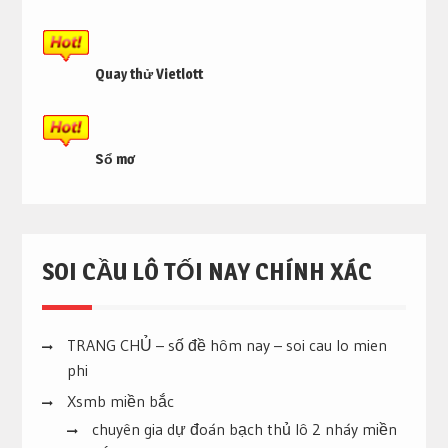
Quay thử Vietlott
Sổ mơ
SOI CẦU LÔ TỐI NAY CHÍNH XÁC
TRANG CHỦ – số đề hôm nay – soi cau lo mien
phi
Xsmb miền bắc
chuyên gia dự đoán bạch thủ lô 2 nháy miền