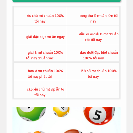
xỉu chủ mt chuẩn 100%
song thủ lô mt ăn lớn tối
tối nay
nay
đầu đuôi giải 8 mt chuẩn
giải đặc biệt mt ăn ngay
xác tối nay
giải 8 mt chuẩn 100%
đầu đuôi đặc biệt chuẩn
tối nay chuẩn xác
100% tối nay
bao lô mt chuẩn 100%
lô 3 số mt chuẩn 100%
tối nay phát tài
tối nay
cặp xỉu chủ mt vip ăn to
tối nay