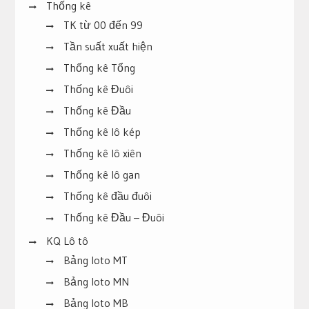
Thống kê
TK từ 00 đến 99
Tần suất xuất hiện
Thống kê Tổng
Thống kê Đuôi
Thống kê Đầu
Thống kê lô kép
Thống kê lô xiên
Thống kê lô gan
Thống kê đầu đuôi
Thống kê Đầu – Đuôi
KQ Lô tô
Bảng loto MT
Bảng loto MN
Bảng loto MB