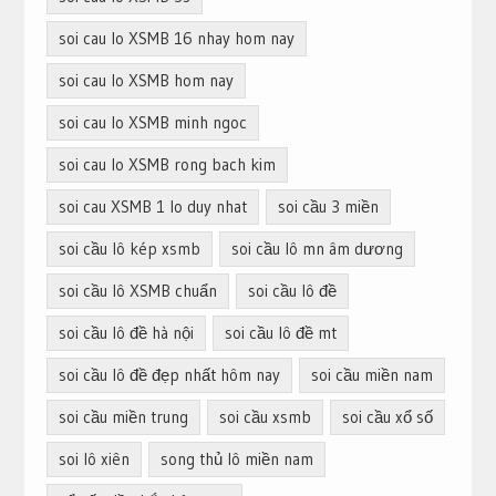
soi cau lo XSMB 16 nhay hom nay
soi cau lo XSMB hom nay
soi cau lo XSMB minh ngoc
soi cau lo XSMB rong bach kim
soi cau XSMB 1 lo duy nhat
soi cầu 3 miền
soi cầu lô kép xsmb
soi cầu lô mn âm dương
soi cầu lô XSMB chuẩn
soi cầu lô đề
soi cầu lô đề hà nội
soi cầu lô đề mt
soi cầu lô đề đẹp nhất hôm nay
soi cầu miền nam
soi cầu miền trung
soi cầu xsmb
soi cầu xổ số
soi lô xiên
song thủ lô miền nam