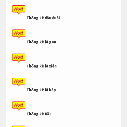
Thống kê đầu đuôi
Thống kê lô gan
Thống kê lô xiên
Thống kê lô kép
Thống kê Đầu