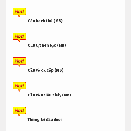
Cầu bạch thủ (MB)
Cầu lật liên tục (MB)
Cầu về cả cặp (MB)
Cầu về nhiều nháy (MB)
Thống kê đầu đuôi