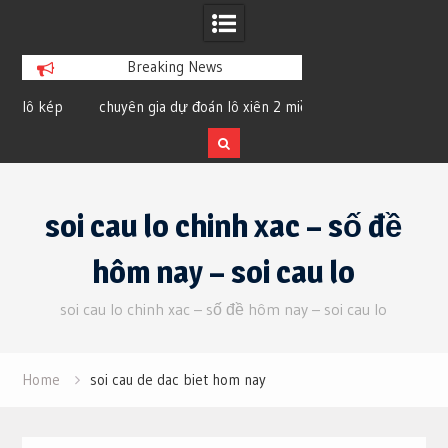
Breaking News
chuyên gia dự đoán lô xiên 2 miền bắc
chuyên gia dự đoán
bắ
Skip
to
soi cau lo chinh xac – số đề
content
hôm nay – soi cau lo
soi cau lo chinh xac – số đề hôm nay – soi cau lo
Home
soi cau de dac biet hom nay