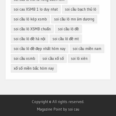
soi cau XSMB 1 lo duy nhat
soi cầu bạch thủ lô
soi cầu lô kép xsmb
soi cầu lô mn âm dương
soi cầu lô XSMB chuẩn
soi cầu lô đề
soi cầu lô đề hà nội
soi cầu lô đề mt
soi cầu lô đề đẹp nhất hôm nay
soi cầu miền nam
soi cầu xsmb
soi cầu xổ số
soi lô xiên
xổ số miền bắc hôm nay
Copyright © All rights reserved.
Magazine Point by
soi cau