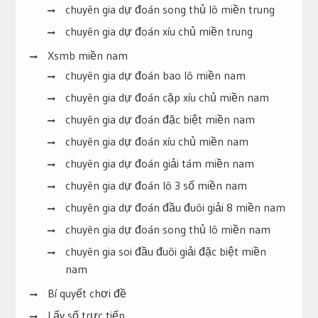
chuyên gia dự đoán song thủ lô miền trung
chuyên gia dự đoán xíu chủ miền trung
Xsmb miền nam
chuyên gia dự đoán bao lô miền nam
chuyên gia dự đoán cặp xíu chủ miền nam
chuyên gia dự đoán đặc biệt miền nam
chuyên gia dự đoán xíu chủ miền nam
chuyên gia dự đoán giải tám miền nam
chuyên gia dự đoán lô 3 số miền nam
chuyên gia dự đoán đầu đuôi giải 8 miền nam
chuyên gia dự đoán song thủ lô miền nam
chuyên gia soi đầu đuôi giải đặc biệt miền
nam
Bí quyết chơi đề
Lấy số trực tiếp