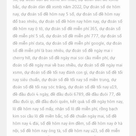
bắc
,
dự đoán dàn đề xsmb năm 2022
,
Dự đoán số de hôm
nay
,
dự đoán số đề hôm nay 5 số
,
dự đoán số đề hôm nay
đổ bao nhiêu
,
dự đoán số đề hôm nay hôm nay
,
dự đoán số
đề hôm nay ô tô
,
dự đoán số đề miễn phí 365
,
dự đoán số
đề miễn phí 5 số
,
dự đoán số đề miễn phí 777
,
dự đoán số
đề miễn phí data
,
dự đoán số đề miễn phí google
,
dự đoán
số đề miễn phí là bao nhiêu
,
dự đoán số đề ngày mai i
cherry hill
,
dự đoán số đề ngày mai soi cầu miễn phí
,
dự
đoán số đề ngày mai về bao nhiều
,
dự đoán số đề ngày mai
xsmn
,
dự đoán số đề tối nay đánh con gì
,
dự đoán số đề tối
nay siêu chuẩn
,
dự đoán số đề tối nay số miền trung
,
dự
đoán số đề tối nay sóc trăng
,
dự đoán số đề tối nay u19
,
đề đầu đuôi 4 ngày
,
đề đầu đuôi 6789
,
đề đầu đuôi 77
,
đề
đầu đuôi ip
,
đề đầu đuôi quên
,
kết quả số đề ngày hôm nay
,
lô đề hôm nay số mấy
,
nhận số lô đề miễn phí
,
rồng bạch
kim soi cầu lô đề miền bắc
,
số đề chuẩn ngày mai
,
số đề
hôm nay 4 đài
,
số đề hôm nay êm đềm
,
số đề hôm nay ở hà
nội
,
số đề hôm nay ông tà
,
số đề hôm nay u23
,
số đề miễn