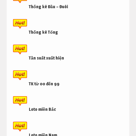
Thống kê Đầu – Đuôi
Thống kê Tổng
Tần suất xuất hiện
TK từ 00 đến 99
Loto miền Bắc
Loto miền Nam