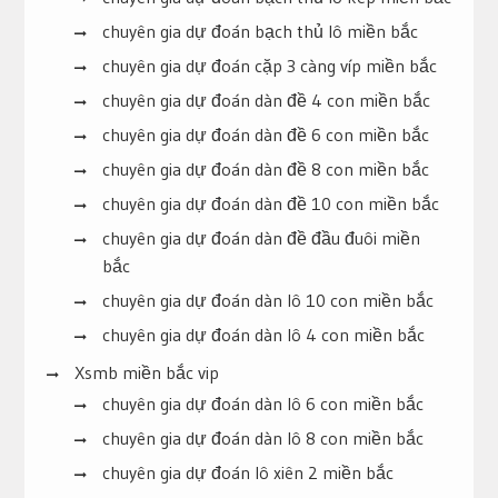
chuyên gia dự đoán bạch thủ lô miền bắc
chuyên gia dự đoán cặp 3 càng víp miền bắc
chuyên gia dự đoán dàn đề 4 con miền bắc
chuyên gia dự đoán dàn đề 6 con miền bắc
chuyên gia dự đoán dàn đề 8 con miền bắc
chuyên gia dự đoán dàn đề 10 con miền bắc
chuyên gia dự đoán dàn đề đầu đuôi miền
bắc
chuyên gia dự đoán dàn lô 10 con miền bắc
chuyên gia dự đoán dàn lô 4 con miền bắc
Xsmb miền bắc vip
chuyên gia dự đoán dàn lô 6 con miền bắc
chuyên gia dự đoán dàn lô 8 con miền bắc
chuyên gia dự đoán lô xiên 2 miền bắc