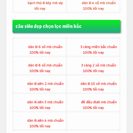
bạch thủ lô kép mb vip
dàn lô 4 số mb chuẩn
tối nay
100% tối nay
cầu siêu đẹp chọn lọc miền bắc
dàn lô 6 số mb chuẩn
3 càng miền bắc chuẩn
100% tối nay
100% tối nay
dàn lô 8 số mb chuẩn
3 càng 2 số mb chuẩn
100% tối nay
100% tối nay
dàn lô xiên 2 mb chuẩn
dàn lô 10 số mb chuẩn
100% tối nay
100% tối nay
dàn lô xiên 3 mb chuẩn
đề đầu đuôi mb chuẩn
100% tối nay
100% tối nay
dàn lô xiên 4 mb chuẩn
100% tối nay