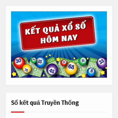
Sổ kết quả Truyền Thống