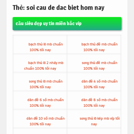
Thẻ:
soi cau de dac biet hom nay
cầu siêu đẹp uy tín miền bắc víp
bạch thủ lô mb chuẩn
bạch thủ đề mb chuẩn
100% tối nay
100% tối nay
bạch thủ lô 2 nháy mb
song thủ đề mb chuẩn
chuẩn 100% tối nay
100% tối nay
song thủ lô mb chuẩn
dàn đề 4 số mb chuẩn
100% tối nay
100% tối nay
dàn đề 6 số mb chuẩn
dàn đề 8 số mb chuẩn
100% tối nay
100% tối nay
dàn đề 10 số mb chuẩn
song thủ lô kép mb víp tối
100% tối nay
nay