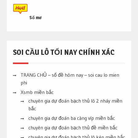
Sổ mơ
SOI CẦU LÔ TỐI NAY CHÍNH XÁC
TRANG CHỦ – số đề hôm nay – soi cau lo mien
phi
Xsmb miền bắc
chuyên gia dự đoán bạch thủ lô 2 nháy miền
bắc
chuyên gia dự đoán ba càng víp miền bắc
chuyên gia dự đoán bạch thủ đề miền bắc
chuyên gia dự đoán bạch thủ lô kép miền bắc