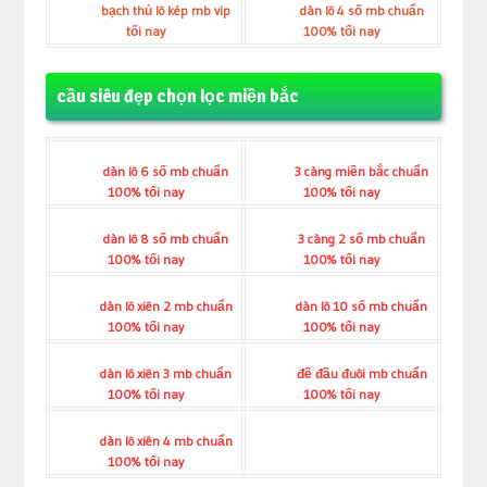
bạch thủ lô kép mb vip
dàn lô 4 số mb chuẩn
tối nay
100% tối nay
cầu siêu đẹp chọn lọc miền bắc
dàn lô 6 số mb chuẩn
3 càng miền bắc chuẩn
100% tối nay
100% tối nay
dàn lô 8 số mb chuẩn
3 càng 2 số mb chuẩn
100% tối nay
100% tối nay
dàn lô xiên 2 mb chuẩn
dàn lô 10 số mb chuẩn
100% tối nay
100% tối nay
dàn lô xiên 3 mb chuẩn
đề đầu đuôi mb chuẩn
100% tối nay
100% tối nay
dàn lô xiên 4 mb chuẩn
100% tối nay