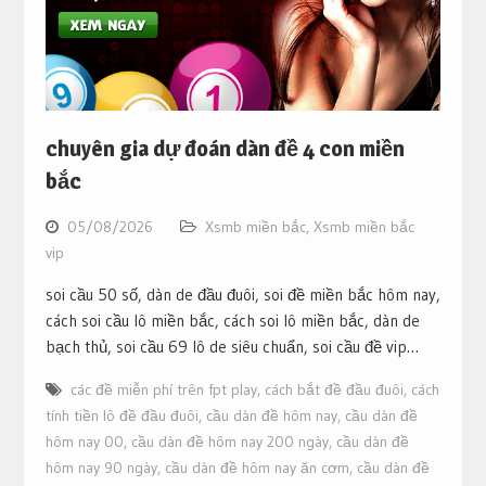
chuyên gia dự đoán dàn đề 4 con miền
bắc
05/08/2026
Xsmb miền bắc
,
Xsmb miền bắc
vip
soi cầu 50 số, dàn de đầu đuôi, soi đề miền bắc hôm nay,
cách soi cầu lô miền bắc, cách soi lô miền bắc, dàn de
bạch thủ, soi cầu 69 lô de siêu chuẩn, soi cầu đề vip…
các đề miễn phí trên fpt play
,
cách bắt đề đầu đuôi
,
cách
tính tiền lô đề đầu đuôi
,
cầu dàn đề hôm nay
,
cầu dàn đề
hôm nay 00
,
cầu dàn đề hôm nay 200 ngày
,
cầu dàn đề
hôm nay 90 ngày
,
cầu dàn đề hôm nay ăn cơm
,
cầu dàn đề