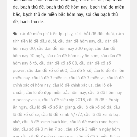
de, bạch thủ đề, bạch thủ đề hôm nay, bạch thủ de miền
bắc, bạch thủ de miền bắc hôm nay, soi cầu bạch thủ
đề, bach thu de…
các đề miễn phí trên fpt play
,
cách bắt đề đầu đuôi
,
cách
tính tiền lô đề đầu đuôi
,
cầu dàn đề hôm nay
,
cầu dàn đề
hôm nay 00
,
cầu dàn đề hôm nay 200 ngày
,
cầu dàn đề
hôm nay 90 ngày
,
cầu dàn đề hôm nay ăn cơm
,
cầu dàn đề
hôm nay ô tô
,
cầu dàn đề xổ số 88
,
cầu dàn đề xổ số
power
,
cầu dàn đề xổ số u60
,
cầu đề 8 số
,
cầu lô đề 3 miền
chiều nay
,
cầu lô đề 3 miền in
,
cầu lô đề 3 miền vn
,
cầu lô đề
chính xác ơi hôm nay
,
cầu lô đề chính xác us
,
cầu lô đề
chuẩn
,
cầu lô đề đẹp miền bắc hôm nay
,
cầu lô đề hôm nay
o pennsylvania
,
cầu lô đề siêu vip 2018
,
cầu lô đề siêu vip
ăn ngay
,
cầu lô đề xổ số ăn giang
,
cầu lô đề xổ số đá
,
cầu
lô đề xổ số xe
,
cầu lô đề xsmb 4/7/2
,
cầu lô đề xsmb bạc
nhớ
,
cầu lô đề xsmb bach kim
,
cầu lô đề xsmb rong bạch
kim
,
cầu số đề 3 miền 7 soi
,
cầu số đề 3 miền n ngày hôm
nay
,
cầu số đề 3 miền quảng nam
,
cầu số đề 3 miền tháng