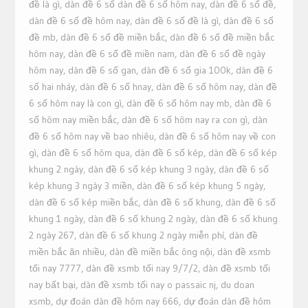
đề là gì
,
dàn đề 6 số dàn đề 6 số hôm nay
,
dàn đề 6 số đề
,
dàn đề 6 số đề hôm nay
,
dàn đề 6 số đề là gì
,
dàn đề 6 số
đề mb
,
dàn đề 6 số đề miền bắc
,
dàn đề 6 số đề miền bắc
hôm nay
,
dàn đề 6 số đề miền nam
,
dàn đề 6 số đề ngày
hôm nay
,
dàn đề 6 số gan
,
dàn đề 6 số gia 100k
,
dàn đề 6
số hai nháy
,
dàn đề 6 số hnay
,
dàn đề 6 số hôm nay
,
dàn đề
6 số hôm nay là con gì
,
dàn đề 6 số hôm nay mb
,
dàn đề 6
số hôm nay miền bắc
,
dàn đề 6 số hôm nay ra con gì
,
dàn
đề 6 số hôm nay về bao nhiêu
,
dàn đề 6 số hôm nay về con
gì
,
dàn đề 6 số hôm qua
,
dàn đề 6 số kép
,
dàn đề 6 số kép
khung 2 ngày
,
dàn đề 6 số kép khung 3 ngày
,
dàn đề 6 số
kép khung 3 ngày 3 miền
,
dàn đề 6 số kép khung 5 ngày
,
dàn đề 6 số kép miền bắc
,
dàn đề 6 số khung
,
dàn đề 6 số
khung 1 ngày
,
dàn đề 6 số khung 2 ngày
,
dàn đề 6 số khung
2 ngày 267
,
dàn đề 6 số khung 2 ngày miễn phí
,
dàn đề
miền bắc ăn nhiều
,
dàn đề miền bắc ông nội
,
dàn đề xsmb
tối nay 7777
,
dàn đề xsmb tối nay 9/7/2
,
dàn đề xsmb tối
nay bất bại
,
dàn đề xsmb tối nay o passaic nj
,
du doan
xsmb
,
dự đoán dàn đề hôm nay 666
,
dự đoán dàn đề hôm