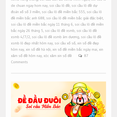
de chuan ngay hom nay
,
soi cầu lô đề
,
soi cầu lô đề dự
đoán xổ số 3 miền
,
soi cầu lô đề miền bắc 555
,
soi cầu lô
đề miền bắc anh 688
,
soi cầu lô đề miền bắc giải đặc biệt
,
soi cầu lô đề miền bắc ngày 11 tháng 6
,
soi cầu lô đề miền
bắc ngày 26 tháng 5
,
soi cầu lô đề xsmb
,
soi cầu lô đề
xsmb 4/7/2
,
soi cầu lô đề xsmb âm dương
,
soi cầu lô đề
xsmb lô đẹp nhất hôm nay
,
soi cầu xổ số
,
xin số đề đẹp
hôm nay
,
xin số đề hà nội
,
xin số đề miền bắc ngày mai
,
xin
xăm số đề hôm nay
,
xóc xăm xin số đề
87
Comments