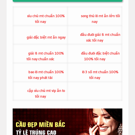
xỉu chủ mt chuẩn 100%
song thủ lô mt ăn lớn tối
tối nay
nay
đầu đuôi giải 8 mt chuẩn
giải đặc biệt mt ăn ngay
xác tối nay
giải 8 mt chuẩn 100%
đầu đuôi đặc biệt chuẩn
tối nay chuẩn xác
100% tối nay
bao lô mt chuẩn 100%
lô 3 số mt chuẩn 100%
tối nay phát tài
tối nay
cặp xỉu chủ mt vip ăn to
tối nay