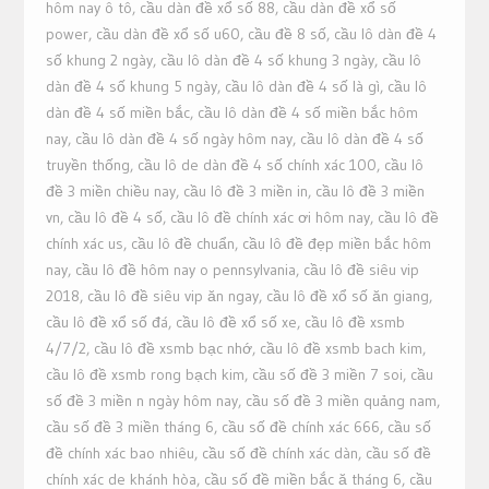
hôm nay ô tô
,
cầu dàn đề xổ số 88
,
cầu dàn đề xổ số
power
,
cầu dàn đề xổ số u60
,
cầu đề 8 số
,
cầu lô dàn đề 4
số khung 2 ngày
,
cầu lô dàn đề 4 số khung 3 ngày
,
cầu lô
dàn đề 4 số khung 5 ngày
,
cầu lô dàn đề 4 số là gì
,
cầu lô
dàn đề 4 số miền bắc
,
cầu lô dàn đề 4 số miền bắc hôm
nay
,
cầu lô dàn đề 4 số ngày hôm nay
,
cầu lô dàn đề 4 số
truyền thống
,
cầu lô de dàn đề 4 số chính xác 100
,
cầu lô
đề 3 miền chiều nay
,
cầu lô đề 3 miền in
,
cầu lô đề 3 miền
vn
,
cầu lô đề 4 số
,
cầu lô đề chính xác ơi hôm nay
,
cầu lô đề
chính xác us
,
cầu lô đề chuẩn
,
cầu lô đề đẹp miền bắc hôm
nay
,
cầu lô đề hôm nay o pennsylvania
,
cầu lô đề siêu vip
2018
,
cầu lô đề siêu vip ăn ngay
,
cầu lô đề xổ số ăn giang
,
cầu lô đề xổ số đá
,
cầu lô đề xổ số xe
,
cầu lô đề xsmb
4/7/2
,
cầu lô đề xsmb bạc nhớ
,
cầu lô đề xsmb bach kim
,
cầu lô đề xsmb rong bạch kim
,
cầu số đề 3 miền 7 soi
,
cầu
số đề 3 miền n ngày hôm nay
,
cầu số đề 3 miền quảng nam
,
cầu số đề 3 miền tháng 6
,
cầu số đề chính xác 666
,
cầu số
đề chính xác bao nhiêu
,
cầu số đề chính xác dàn
,
cầu số đề
chính xác de khánh hòa
,
cầu số đề miền bắc ă tháng 6
,
cầu