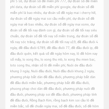
phí 5 số
,
dự đoán số đề miễn phí 777
,
dự đoán số đề miễn
phí data
,
dự đoán số đề miễn phí google
,
dự đoán số đề
miễn phí là bao nhiêu
,
dự đoán số đề ngày mai i cherry hill
,
dự đoán số đề ngày mai soi cầu miễn phí
,
dự đoán số đề
ngày mai về bao nhiều
,
dự đoán số đề ngày mai xsmn
,
dự
đoán số đề tối nay đánh con gì
,
dự đoán số đề tối nay siêu
chuẩn
,
dự đoán số đề tối nay số miền trung
,
dự đoán số đề
tối nay sóc trăng
,
dự đoán số đề tối nay u19
,
đề đầu đuôi 4
ngày
,
đề đầu đuôi 6789
,
đề đầu đuôi 77
,
đề đầu đuôi ip
,
đề
đầu đuôi quên
,
kết quả số đề ngày hôm nay
,
lô đề hôm nay
số mấy
,
lo xong thu
,
lo xong thu mb
,
lo xong thu mien bac
,
loto song thu
,
nhận số lô đề miễn phí
,
Nuôi de đầu đuôi
khung 3 ngày
,
Nuôi đầu đuôi
,
Nuôi đầu đuôi khung 2 ngày
,
phương pháp bắt dàn đề đầu đuôi
,
phương pháp bắt dàn
đề đầu đuôi miền bắc
,
phương pháp bắt đề đầu đuôi
,
phuong phap choi dàn đề đầu đuôi
,
phương pháp nuôi đề
đầu đuôi
,
phương pháp soi đề đầu đuôi
,
phương pháp tính
đề đầu đuôi
,
Rồng Bạch Kim
,
rồng bạch kim soi cầu lô đề
miền bắc
,
số đề chuẩn ngày mai
,
số đề đầu đuôi
,
số đề hôm