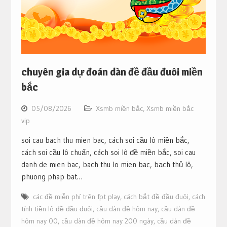
chuyên gia dự đoán dàn đề đầu đuôi miền
bắc
05/08/2026
Xsmb miền bắc
,
Xsmb miền bắc
vip
soi cau bach thu mien bac, cách soi cầu lô miền bắc,
cách soi cầu lô chuẩn, cách soi lô đề miền bắc, soi cau
danh de mien bac, bach thu lo mien bac, bạch thủ lô,
phuong phap bat…
các đề miễn phí trên fpt play
,
cách bắt đề đầu đuôi
,
cách
tính tiền lô đề đầu đuôi
,
cầu dàn đề hôm nay
,
cầu dàn đề
hôm nay 00
,
cầu dàn đề hôm nay 200 ngày
,
cầu dàn đề