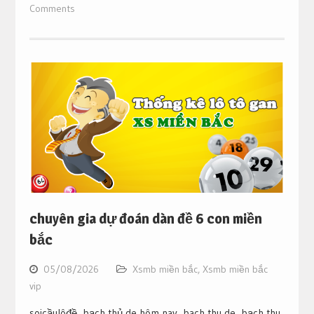
Comments
chuyên gia dự đoán dàn đề 6 con miền
bắc
05/08/2026
Xsmb miền bắc
,
Xsmb miền bắc
vip
soicầulôđề, bạch thủ de hôm nay, bach thu de, bạch thu