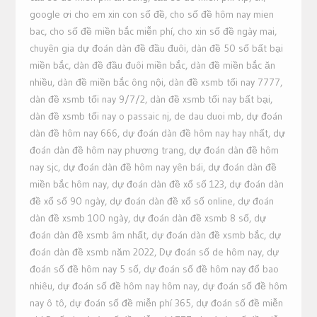
google ơi cho em xin con số đề
,
cho số đề hôm nay mien
bac
,
cho số đề miền bắc miễn phí
,
cho xin số đề ngày mai
,
chuyên gia dự đoán dàn đề đầu đuôi
,
dàn đề 50 số bất bại
miền bắc
,
dàn đề đầu đuôi miền bắc
,
dàn đề miền bắc ăn
nhiều
,
dàn đề miền bắc ông nội
,
dàn đề xsmb tối nay 7777
,
dàn đề xsmb tối nay 9/7/2
,
dàn đề xsmb tối nay bất bại
,
dàn đề xsmb tối nay o passaic nj
,
de dau duoi mb
,
dự đoán
dàn đề hôm nay 666
,
dự đoán dàn đề hôm nay hay nhất
,
dự
đoán dàn đề hôm nay phương trang
,
dự đoán dàn đề hôm
nay sjc
,
dự đoán dàn đề hôm nay yên bái
,
dự đoán dàn đề
miền bắc hôm nay
,
dự đoán dàn đề xổ số 123
,
dự đoán dàn
đề xổ số 90 ngày
,
dự đoán dàn đề xổ số online
,
dự đoán
dàn đề xsmb 100 ngày
,
dự đoán dàn đề xsmb 8 số
,
dự
đoán dàn đề xsmb âm nhất
,
dự đoán dàn đề xsmb bắc
,
dự
đoán dàn đề xsmb năm 2022
,
Dự đoán số de hôm nay
,
dự
đoán số đề hôm nay 5 số
,
dự đoán số đề hôm nay đổ bao
nhiêu
,
dự đoán số đề hôm nay hôm nay
,
dự đoán số đề hôm
nay ô tô
,
dự đoán số đề miễn phí 365
,
dự đoán số đề miễn