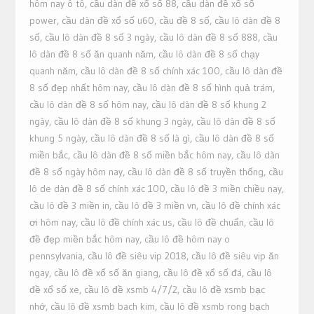
hôm nay ô tô
,
cầu dàn đề xổ số 88
,
cầu dàn đề xổ số
power
,
cầu dàn đề xổ số u60
,
cầu đề 8 số
,
cầu lô dàn đề 8
số
,
cầu lô dàn đề 8 số 3 ngày
,
cầu lô dàn đề 8 số 888
,
cầu
lô dàn đề 8 số ăn quanh năm
,
cầu lô dàn đề 8 số chạy
quanh năm
,
cầu lô dàn đề 8 số chính xác 100
,
cầu lô dàn đề
8 số đẹp nhất hôm nay
,
cầu lô dàn đề 8 số hình quả trám
,
cầu lô dàn đề 8 số hôm nay
,
cầu lô dàn đề 8 số khung 2
ngày
,
cầu lô dàn đề 8 số khung 3 ngày
,
cầu lô dàn đề 8 số
khung 5 ngày
,
cầu lô dàn đề 8 số là gì
,
cầu lô dàn đề 8 số
miền bắc
,
cầu lô dàn đề 8 số miền bắc hôm nay
,
cầu lô dàn
đề 8 số ngày hôm nay
,
cầu lô dàn đề 8 số truyền thống
,
cầu
lô de dàn đề 8 số chính xác 100
,
cầu lô đề 3 miền chiều nay
,
cầu lô đề 3 miền in
,
cầu lô đề 3 miền vn
,
cầu lô đề chính xác
ơi hôm nay
,
cầu lô đề chính xác us
,
cầu lô đề chuẩn
,
cầu lô
đề đẹp miền bắc hôm nay
,
cầu lô đề hôm nay o
pennsylvania
,
cầu lô đề siêu vip 2018
,
cầu lô đề siêu vip ăn
ngay
,
cầu lô đề xổ số ăn giang
,
cầu lô đề xổ số đá
,
cầu lô
đề xổ số xe
,
cầu lô đề xsmb 4/7/2
,
cầu lô đề xsmb bạc
nhớ
,
cầu lô đề xsmb bach kim
,
cầu lô đề xsmb rong bạch