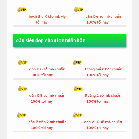
bạch thủ lô kép mb vip
dàn lô 4 số mb chuẩn
tối nay
100% tối nay
cầu siêu đẹp chọn lọc miền bắc
dàn lô 6 số mb chuẩn
3 càng miền bắc chuẩn
100% tối nay
100% tối nay
dàn lô 8 số mb chuẩn
3 càng 2 số mb chuẩn
100% tối nay
100% tối nay
dàn lô xiên 2 mb chuẩn
dàn lô 10 số mb chuẩn
100% tối nay
100% tối nay