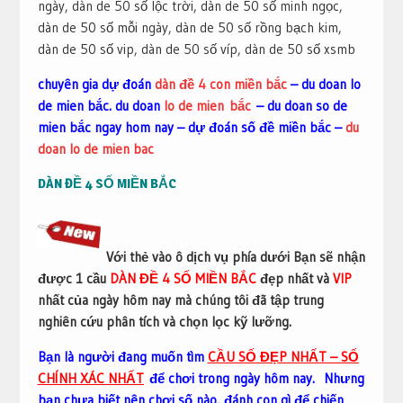
ngày, dàn de 50 số lộc trời, dàn de 50 số minh ngọc,
dàn de 50 số mỗi ngày, dàn de 50 số rồng bạch kim,
dàn de 50 số vip, dàn de 50 số víp, dàn de 50 số xsmb
chuyên gia dự đoán
dàn đề 4 con miền bắc
– du doan lo
de mien bắc. du doan
lo de mien bắc
– du doan so de
mien bắc ngay hom nay – dự đoán số đề miền bắc –
du
doan lo de mien bac
DÀN ĐỀ 4 SỐ MIỀN BẮC
Với thẻ vào ô dịch vụ phía dưới Bạn sẽ nhận
được 1 cầu
DÀN ĐỀ 4 SỐ MIỀN BẮC
đẹp nhất và
VIP
nhất của ngày hôm nay mà chúng tôi đã tập trung
nghiên cứu phân tích và chọn lọc kỹ lưỡng.
Bạn là người đang muốn tìm
CẦU SỐ ĐẸP NHẤT – SỐ
CHÍNH XÁC NHẤT
để chơi trong ngày hôm nay. Nhưng
bạn chưa biết nên chơi số nào, đánh con gì để chiến