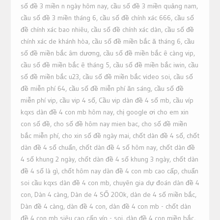
số đề 3 miền n ngày hôm nay
,
cầu số đề 3 miền quảng nam
,
cầu số đề 3 miền tháng 6
,
cầu số đề chính xác 666
,
cầu số
đề chính xác bao nhiêu
,
cầu số đề chính xác dàn
,
cầu số đề
chính xác de khánh hòa
,
cầu số đề miền bắc ă tháng 6
,
cầu
số đề miền bắc âm dương
,
cầu số đề miền bắc ê càng vip
,
cầu số đề miền bắc ê tháng 5
,
cầu số đề miền bắc iwin
,
cầu
số đề miền bắc u23
,
cầu số đề miền bắc video soi
,
cầu số
đề miễn phí 64
,
cầu số đề miễn phí ăn sáng
,
cầu số đề
miễn phí vip
,
cầu vip 4 số
,
Cầu vip dàn đề 4 số mb
,
cầu víp
kqxs dàn đề 4 con mb hôm nay
,
chị google ơi cho em xin
con số đề
,
cho số đề hôm nay mien bac
,
cho số đề miền
bắc miễn phí
,
cho xin số đề ngày mai
,
chốt dàn đề 4 số
,
chốt
dàn đề 4 số chuẩn
,
chốt dàn đề 4 số hôm nay
,
chốt dàn đề
4 số khung 2 ngày
,
chốt dàn đề 4 số khung 3 ngày
,
chốt dàn
đề 4 số là gì
,
chốt hôm nay dàn đề 4 con mb cao cấp
,
chuẩn
soi cầu kqxs dàn đề 4 con mb
,
chuyên gia dự đoán dàn đề 4
con
,
Dàn 4 càng
,
Dàn de 4 SỐ 200k
,
dàn de 4 số miền bắc
,
Dàn đề 4 càng
,
dàn đề 4 con
,
dàn đề 4 con mb - chốt dàn
đề 4 con mb siêu cao cấp víp - soi
,
dàn đề 4 con miền bắc
,