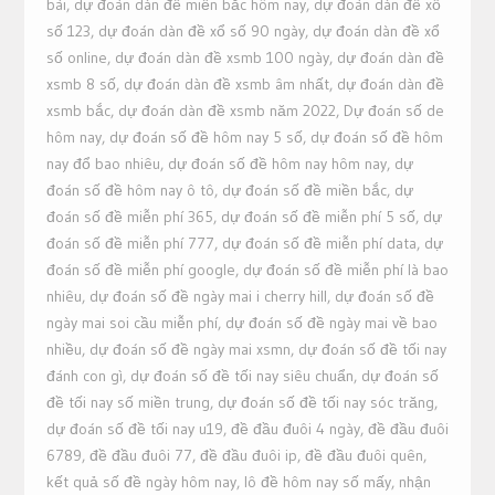
bái
,
dự đoán dàn đề miền bắc hôm nay
,
dự đoán dàn đề xổ
số 123
,
dự đoán dàn đề xổ số 90 ngày
,
dự đoán dàn đề xổ
số online
,
dự đoán dàn đề xsmb 100 ngày
,
dự đoán dàn đề
xsmb 8 số
,
dự đoán dàn đề xsmb âm nhất
,
dự đoán dàn đề
xsmb bắc
,
dự đoán dàn đề xsmb năm 2022
,
Dự đoán số de
hôm nay
,
dự đoán số đề hôm nay 5 số
,
dự đoán số đề hôm
nay đổ bao nhiêu
,
dự đoán số đề hôm nay hôm nay
,
dự
đoán số đề hôm nay ô tô
,
dự đoán số đề miền bắc
,
dự
đoán số đề miễn phí 365
,
dự đoán số đề miễn phí 5 số
,
dự
đoán số đề miễn phí 777
,
dự đoán số đề miễn phí data
,
dự
đoán số đề miễn phí google
,
dự đoán số đề miễn phí là bao
nhiêu
,
dự đoán số đề ngày mai i cherry hill
,
dự đoán số đề
ngày mai soi cầu miễn phí
,
dự đoán số đề ngày mai về bao
nhiều
,
dự đoán số đề ngày mai xsmn
,
dự đoán số đề tối nay
đánh con gì
,
dự đoán số đề tối nay siêu chuẩn
,
dự đoán số
đề tối nay số miền trung
,
dự đoán số đề tối nay sóc trăng
,
dự đoán số đề tối nay u19
,
đề đầu đuôi 4 ngày
,
đề đầu đuôi
6789
,
đề đầu đuôi 77
,
đề đầu đuôi ip
,
đề đầu đuôi quên
,
kết quả số đề ngày hôm nay
,
lô đề hôm nay số mấy
,
nhận