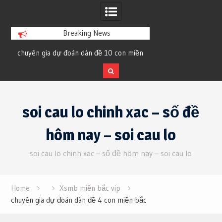
Breaking News
ền
chuyên gia dự đoán lô xiên 2 miền bắc
chuyên gia dự đoán
bắ
Skip
to
soi cau lo chinh xac – số đề
content
hôm nay – soi cau lo
soi cau lo chinh xac – số đề hôm nay – soi cau lo
Home
Xsmb miền bắc vip
chuyên gia dự đoán dàn đề 4 con miền bắc