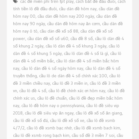
các đề miễn phí trên fpt play
,
cách bắt đề đầu đuôi
,
cách
tính tiền lô đề đầu đuôi
,
cầu dàn đề hôm nay
,
cầu dàn đề
hôm nay 00
,
cầu dàn đề hôm nay 200 ngày
,
cầu dàn đề
hôm nay 90 ngày
,
cầu dàn đề hôm nay ăn cơm
,
cầu dàn đề
hôm nay ô tô
,
cầu dàn đề xổ số 88
,
cầu dàn đề xổ số
power
,
cầu dàn đề xổ số u60
,
cầu đề 8 số
,
cầu lô dàn đề 4
số khung 2 ngày
,
cầu lô dàn đề 4 số khung 3 ngày
,
cầu lô
dàn đề 4 số khung 5 ngày
,
cầu lô dàn đề 4 số là gì
,
cầu lô
dàn đề 4 số miền bắc
,
cầu lô dàn đề 4 số miền bắc hôm
nay
,
cầu lô dàn đề 4 số ngày hôm nay
,
cầu lô dàn đề 4 số
truyền thống
,
cầu lô de dàn đề 4 số chính xác 100
,
cầu lô
đề 3 miền chiều nay
,
cầu lô đề 3 miền in
,
cầu lô đề 3 miền
vn
,
cầu lô đề 4 số
,
cầu lô đề chính xác ơi hôm nay
,
cầu lô đề
chính xác us
,
cầu lô đề chuẩn
,
cầu lô đề đẹp miền bắc hôm
nay
,
cầu lô đề hôm nay o pennsylvania
,
cầu lô đề siêu vip
2018
,
cầu lô đề siêu vip ăn ngay
,
cầu lô đề xổ số ăn giang
,
cầu lô đề xổ số đá
,
cầu lô đề xổ số xe
,
cầu lô đề xsmb
4/7/2
,
cầu lô đề xsmb bạc nhớ
,
cầu lô đề xsmb bach kim
,
cầu lô đề xsmb rong bạch kim
,
cầu số đề 3 miền 7 soi
,
cầu