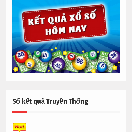
Sổ kết quả Truyền Thống