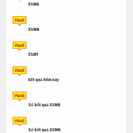
XSMB
XSMN
XSMT
Kết quả hôm nay
Sổ kết quả XSMB
Sổ kết quả XSMN