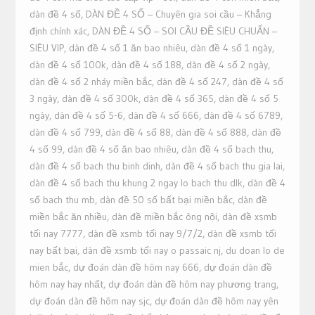
dàn đề 4 số
,
DÀN ĐỀ 4 SỐ – Chuyên gia soi cầu – Khẳng
định chính xác
,
DÀN ĐỀ 4 SỐ – SOI CẦU ĐỀ SIÊU CHUẨN –
SIÊU VIP
,
dàn đề 4 số 1 ăn bao nhiêu
,
dàn đề 4 số 1 ngày
,
dàn đề 4 số 100k
,
dàn đề 4 số 188
,
dàn đề 4 số 2 ngày
,
dàn đề 4 số 2 nháy miền bắc
,
dàn đề 4 số 247
,
dàn đề 4 số
3 ngày
,
dàn đề 4 số 300k
,
dàn đề 4 số 365
,
dàn đề 4 số 5
ngày
,
dàn đề 4 số 5-6
,
dàn đề 4 số 666
,
dàn đề 4 số 6789
,
dàn đề 4 số 799
,
dàn đề 4 số 88
,
dàn đề 4 số 888
,
dàn đề
4 số 99
,
dàn đề 4 số ăn bao nhiêu
,
dàn đề 4 số bach thu
,
dàn đề 4 số bach thu binh dinh
,
dàn đề 4 số bach thu gia lai
,
dàn đề 4 số bach thu khung 2 ngay lo bach thu dlk
,
dàn đề 4
số bach thu mb
,
dàn đề 50 số bất bại miền bắc
,
dàn đề
miền bắc ăn nhiều
,
dàn đề miền bắc ông nội
,
dàn đề xsmb
tối nay 7777
,
dàn đề xsmb tối nay 9/7/2
,
dàn đề xsmb tối
nay bất bại
,
dàn đề xsmb tối nay o passaic nj
,
du doan lo de
mien bắc
,
dự đoán dàn đề hôm nay 666
,
dự đoán dàn đề
hôm nay hay nhất
,
dự đoán dàn đề hôm nay phương trang
,
dự đoán dàn đề hôm nay sjc
,
dự đoán dàn đề hôm nay yên