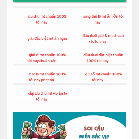
xỉu chủ mt chuẩn 100%
song thủ lô mt ăn lớn tối
tối nay
nay
đầu đuôi giải 8 mt chuẩn
giải đặc biệt mt ăn ngay
xác tối nay
giải 8 mt chuẩn 100%
đầu đuôi đặc biệt chuẩn
tối nay chuẩn xác
100% tối nay
bao lô mt chuẩn 100%
lô 3 số mt chuẩn 100%
tối nay phát tài
tối nay
cặp xỉu chủ mt vip ăn to
tối nay