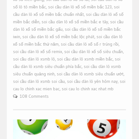
số lô tô miền bắc
,
soi cầu dàn lô xổ số miền bắc 123
,
soi
cầu dàn lô xổ số miền bắc chuẩn nhất
,
soi cầu dàn lô xổ số
miền bắc diễn
,
soi cầu dàn lô xổ số miền bắc e tây
,
soi cầu
dàn lô xổ số miền bắc gấu
,
soi cầu dàn lô xổ số miền bắc
iwin
,
soi cầu dàn lô xổ số miền bắc lộc phát
,
soi cầu dàn lô
xổ số miền bắc thứ năm
,
soi cầu dàn lô xổ số r trúng rồi
,
soi cầu dàn lô xổ số remix
,
soi cầu dàn lô xổ số siêu chuẩn
,
soi cầu dàn lô xsmb lô
,
soi cầu dàn lô xsmb miền bắc
,
soi
cầu dàn lô xsmb siêu chuẩn phía bắc
,
soi cầu dàn lô xsmb
siêu chuẩn quảng ninh
,
soi cầu dàn lô xsmb siêu chuẩn ướt
,
soi cầu dàn lô xsmb soi cầu
,
soi cầu dàn lô yên hôm nay
,
soi
cau lo chinh xac mien bac
,
soi cau lo chinh xac nhat mb
108 Comments