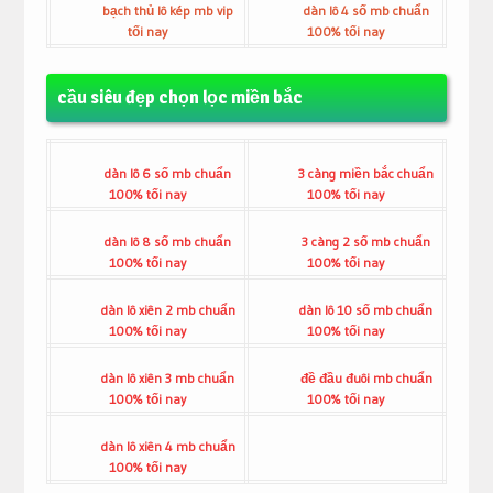
bạch thủ lô kép mb vip
dàn lô 4 số mb chuẩn
tối nay
100% tối nay
cầu siêu đẹp chọn lọc miền bắc
dàn lô 6 số mb chuẩn
3 càng miền bắc chuẩn
100% tối nay
100% tối nay
dàn lô 8 số mb chuẩn
3 càng 2 số mb chuẩn
100% tối nay
100% tối nay
dàn lô xiên 2 mb chuẩn
dàn lô 10 số mb chuẩn
100% tối nay
100% tối nay
dàn lô xiên 3 mb chuẩn
đề đầu đuôi mb chuẩn
100% tối nay
100% tối nay
dàn lô xiên 4 mb chuẩn
100% tối nay