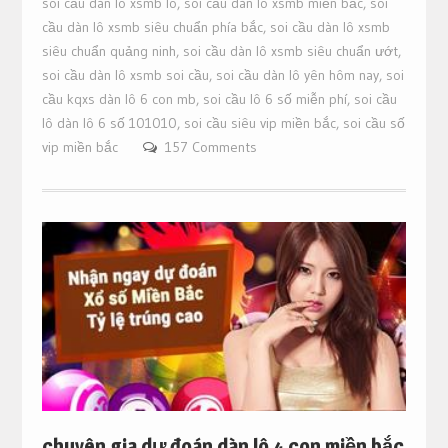
soi cầu dàn lô xsmb lô
,
soi cầu dàn lô xsmb miền bắc
,
soi
cầu dàn lô xsmb siêu chuẩn phía bắc
,
soi cầu dàn lô xsmb
siêu chuẩn quảng ninh
,
soi cầu dàn lô xsmb siêu chuẩn ướt
,
soi cầu dàn lô xsmb soi cầu
,
soi cầu dàn lô yên hôm nay
,
soi
cầu kqxs dàn lô 6 con mb
,
soi cầu lô 6 số miễn phí
,
soi cầu
lô dàn lô 6 số 101010
,
soi cầu siêu vip miền bắc
,
soi cầu số
vip miền bắc
157 Comments
chuyên gia dự đoán dàn lô 4 con miền bắc