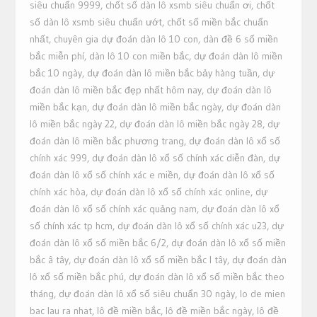
siêu chuẩn 9999
,
chốt số dàn lô xsmb siêu chuẩn ơi
,
chốt
số dàn lô xsmb siêu chuẩn ướt
,
chốt số miền bắc chuẩn
nhất
,
chuyên gia dự đoán dàn lô 10 con
,
dàn đề 6 số miền
bắc miễn phí
,
dàn lô 10 con miền bắc
,
dự đoán dàn lô miền
bắc 10 ngày
,
dự đoán dàn lô miền bắc bảy hàng tuần
,
dự
đoán dàn lô miền bắc đẹp nhất hôm nay
,
dự đoán dàn lô
miền bắc kạn
,
dự đoán dàn lô miền bắc ngày
,
dự đoán dàn
lô miền bắc ngày 22
,
dự đoán dàn lô miền bắc ngày 28
,
dự
đoán dàn lô miền bắc phương trang
,
dự đoán dàn lô xổ số
chính xác 999
,
dự đoán dàn lô xổ số chính xác diễn đàn
,
dự
đoán dàn lô xổ số chính xác e miền
,
dự đoán dàn lô xổ số
chính xác hòa
,
dự đoán dàn lô xổ số chính xác online
,
dự
đoán dàn lô xổ số chính xác quảng nam
,
dự đoán dàn lô xổ
số chính xác tp hcm
,
dự đoán dàn lô xổ số chính xác u23
,
dự
đoán dàn lô xổ số miền bắc 6/2
,
dự đoán dàn lô xổ số miền
bắc â tây
,
dự đoán dàn lô xổ số miền bắc l tây
,
dự đoán dàn
lô xổ số miền bắc phú
,
dự đoán dàn lô xổ số miền bắc theo
tháng
,
dự đoán dàn lô xổ số siêu chuẩn 30 ngày
,
lo de mien
bac lau ra nhat
,
lô đề miền bắc
,
lô đề miền bắc ngày
,
lô đề