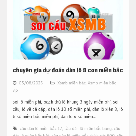
chuyên gia dự đoán dàn lô 8 con miền bắc
05/08/2026
Xsmb miền bắc
,
Xsmb miền bắc
vip
soi lô miễn phí, bạch thủ lô khung 3 ngày miễn phí, soi
cầu, lô về cả cặp, dàn lô 10 số miền phí, dàn lô xiên 3, lô
6 số miền bắc miễn phí, dàn lô 4 số miền…
cầu dàn lô miền bắc 17
,
cầu dàn lô miền bắc bảng
,
cầu
dàn lô miền bắc bắt
,
cầu dàn lô miền bắc chính xác 600
,
cầu