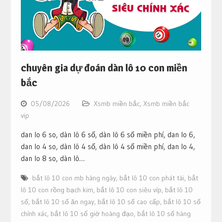
chuyên gia dự đoán dàn lô 10 con miền
bắc
05/08/2026
Xsmb miền bắc
,
Xsmb miền bắc
vip
dan lo 6 so, dàn lô 6 số, dàn lô 6 số miền phí, dan lo 6,
dan lo 4 so, dàn lô 4 số, dàn lô 4 số miền phí, dan lo 4,
dan lo 8 so, dàn lô…
bắt lô 10 con mb hàng ngày
,
bắt lô 10 con phát tài
,
bắt
lô 10 con rồng bạch kim
,
bắt lô 10 con siêu víp
,
bắt lô 10
số
,
bắt lô 10 số ăn ngay
,
bắt lô 10 số cao cấp
,
bắt lô 10 số
chính xác
,
bắt lô 10 số giờ hoàng đạo
,
bắt lô 10 số hàng