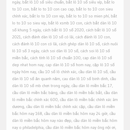
ngày
,
bắt lô 10 số siêu chuẩn
,
bắt lô 10 số siêu víp
,
bắt lo
to 10 con
,
bắt lo to 10 con cao cap
,
bắt lo to 10 con sieu
chính xác
,
bắt lo to 10 con vip
,
bắt lo to 10 so mien phí
,
bắt
lo to 10 so sieu vip
,
bắt lô xsmb 10 con
,
cách bắt dàn lô 10
số khung 5 ngày
,
cách bắt lô 10 số 2020
,
cách bắt lô 10 số
2021
,
cách đánh dàn lô 10 số có lãi
,
cách đánh lô 10 con
,
cách đánh lô 10 con có lãi
,
cách ghép dàn lô 10 số
,
cách nuôi
lô 10 số 3 ngày
,
cách soi dàn lô 10 số
,
cách soi lô 10 số
miền bắc
,
cách tính lô 10 số chuẩn 100
,
cap dàn lô 10 số
dep nhat hom nay
,
cap dàn lô 10 số hom nay
,
cặp lô 10 số
ngày hôm nay
,
cầu 10 số lô chính xác
,
cầu dàn lô 10 số
,
cầu
dàn lô 10 số ăn quanh năm
,
cau dàn lô 10 số binh dinh
,
cầu
dàn lô 10 số mb chơi trong ngày
,
cầu dàn lô miền bắc 17
,
cầu dàn lô miền bắc bảng
,
cầu dàn lô miền bắc bắt
,
cầu dàn
lô miền bắc chính xác 600
,
cầu dàn lô miền bắc chính xác âm
dương
,
cầu dàn lô miền bắc chính xác cặp
,
cầu dàn lô miền
bắc hôm nay 168
,
cầu dàn lô miền bắc hôm nay 24 giờ
,
cầu
dàn lô miền bắc hôm nay nào đẹp
,
cầu dàn lô miền bắc hôm
nay o philadelphia
,
cầu dàn lô miền bắc hôm nay ông nội ơi
,