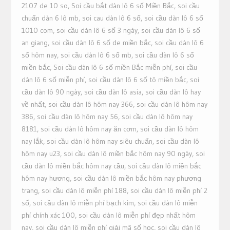
2107 de 10 so
,
Soi cầu bắt dàn lô 6 số Miền Bắc
,
soi cầu
chuẩn dàn 6 lô mb
,
soi cau dàn lô 6 số
,
soi cầu dàn lô 6 số
1010 com
,
soi cầu dàn lô 6 số 3 ngày
,
soi cầu dàn lô 6 số
an giang
,
soi cầu dàn lô 6 số de miền bắc
,
soi cầu dàn lô 6
số hôm nay
,
soi cầu dàn lô 6 số mb
,
soi cầu dàn lô 6 số
miền bắc
,
Soi cầu dàn lô 6 số miền Bắc miễn phí
,
soi cầu
dàn lô 6 số miễn phí
,
soi cầu dàn lô 6 số tô miền bắc
,
soi
cầu dàn lô 90 ngày
,
soi cầu dàn lô asia
,
soi cầu dàn lô hay
về nhất
,
soi cầu dàn lô hôm nay 366
,
soi cầu dàn lô hôm nay
386
,
soi cầu dàn lô hôm nay 56
,
soi cầu dàn lô hôm nay
8181
,
soi cầu dàn lô hôm nay ăn cơm
,
soi cầu dàn lô hôm
nay lắk
,
soi cầu dàn lô hôm nay siêu chuẩn
,
soi cầu dàn lô
hôm nay u23
,
soi cầu dàn lô miền bắc hôm nay 90 ngày
,
soi
cầu dàn lô miền bắc hôm nay cầu
,
soi cầu dàn lô miền bắc
hôm nay hương
,
soi cầu dàn lô miền bắc hôm nay phương
trang
,
soi cầu dàn lô miễn phí 188
,
soi cầu dàn lô miễn phí 2
số
,
soi cầu dàn lô miễn phí bạch kim
,
soi cầu dàn lô miễn
phí chính xác 100
,
soi cầu dàn lô miễn phí đẹp nhất hôm
nay
,
soi cầu dàn lô miễn phí giải mã số học
,
soi cầu dàn lô