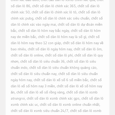
số dàn lô 86
,
chốt số dàn lô chính xác 365
,
chốt số dàn lô
chính xác 50
,
chốt số dàn lô chính xác lô tô
,
chốt số dàn lô
chính xác pubg
,
chốt số dàn lô chính xác siêu chuẩn
,
chốt số
dàn lô chính xác vào ngày mai
,
chốt số dàn lô dự đoán miền
bắc
,
chốt số dàn lô hôm nay bắc ngày
,
chốt số dàn lô hôm
nay de miền bắc
,
chốt số dàn lô hôm nay là số gì
,
chốt số
dàn lô hôm nay theo 12 con giáp
,
chốt số dàn lô hôm nay về
bao nhiêu
,
chốt số dàn lô ngày hôm nay
,
chốt số dàn lô ôm
,
chốt số dàn lô online
,
chốt số dàn lô phí
,
chốt số dàn lô quy
nhơn
,
chốt số dàn lô siêu chuẩn 36
,
chốt số dàn lô siêu
chuẩn indo
,
chốt số dàn lô siêu chuẩn không quảng cáo
,
chốt số dàn lô siêu chuẩn nay
,
chốt số dàn lô siêu chuẩn
ngày hôm nay
,
chốt số dàn lô xổ số 6 số miền bắc
,
chốt số
dàn lô xổ số hôm nay 3 miền
,
chốt số dàn lô xổ số hôm nay
ăn
,
chốt số dàn lô xổ số rồng vàng
,
chốt số dàn lô xsmb
atrungroi
,
chốt số dàn lô xsmb chính xác gps
,
chốt số dàn lô
xsmb chính xác uc
,
chốt số dàn lô xsmb online chuẩn nhất
,
chốt số dàn lô xsmb siêu chuẩn 24/7
,
chốt số dàn lô xsmb