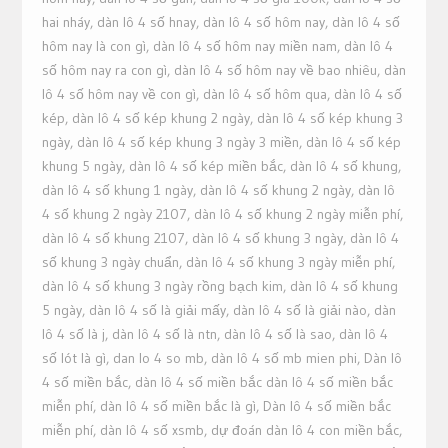
hai nháy
,
dàn lô 4 số hnay
,
dàn lô 4 số hôm nay
,
dàn lô 4 số
hôm nay là con gì
,
dàn lô 4 số hôm nay miền nam
,
dàn lô 4
số hôm nay ra con gì
,
dàn lô 4 số hôm nay về bao nhiêu
,
dàn
lô 4 số hôm nay về con gì
,
dàn lô 4 số hôm qua
,
dàn lô 4 số
kép
,
dàn lô 4 số kép khung 2 ngày
,
dàn lô 4 số kép khung 3
ngày
,
dàn lô 4 số kép khung 3 ngày 3 miền
,
dàn lô 4 số kép
khung 5 ngày
,
dàn lô 4 số kép miền bắc
,
dàn lô 4 số khung
,
dàn lô 4 số khung 1 ngày
,
dàn lô 4 số khung 2 ngày
,
dàn lô
4 số khung 2 ngày 2107
,
dàn lô 4 số khung 2 ngày miễn phí
,
dàn lô 4 số khung 2107
,
dàn lô 4 số khung 3 ngày
,
dàn lô 4
số khung 3 ngày chuẩn
,
dàn lô 4 số khung 3 ngày miễn phí
,
dàn lô 4 số khung 3 ngày rồng bạch kim
,
dàn lô 4 số khung
5 ngày
,
dàn lô 4 số là giải mấy
,
dàn lô 4 số là giải nào
,
dàn
lô 4 số là j
,
dàn lô 4 số là ntn
,
dàn lô 4 số là sao
,
dàn lô 4
số lót là gì
,
dan lo 4 so mb
,
dàn lô 4 số mb mien phi
,
Dàn lô
4 số miền bắc
,
dàn lô 4 số miền bắc dàn lô 4 số miền bắc
miễn phí
,
dàn lô 4 số miền bắc là gì
,
Dàn lô 4 số miền bắc
miễn phí
,
dàn lô 4 số xsmb
,
dự đoán dàn lô 4 con miền bắc
,