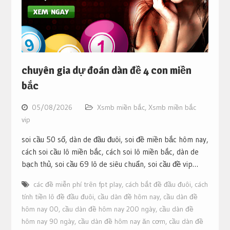
chuyên gia dự đoán dàn đề 4 con miền
bắc
05/08/2026
Xsmb miền bắc
,
Xsmb miền bắc
vip
soi cầu 50 số, dàn de đầu đuôi, soi đề miền bắc hôm nay,
cách soi cầu lô miền bắc, cách soi lô miền bắc, dàn de
bạch thủ, soi cầu 69 lô de siêu chuẩn, soi cầu đề vip…
các đề miễn phí trên fpt play
,
cách bắt đề đầu đuôi
,
cách
tính tiền lô đề đầu đuôi
,
cầu dàn đề hôm nay
,
cầu dàn đề
hôm nay 00
,
cầu dàn đề hôm nay 200 ngày
,
cầu dàn đề
hôm nay 90 ngày
,
cầu dàn đề hôm nay ăn cơm
,
cầu dàn đề