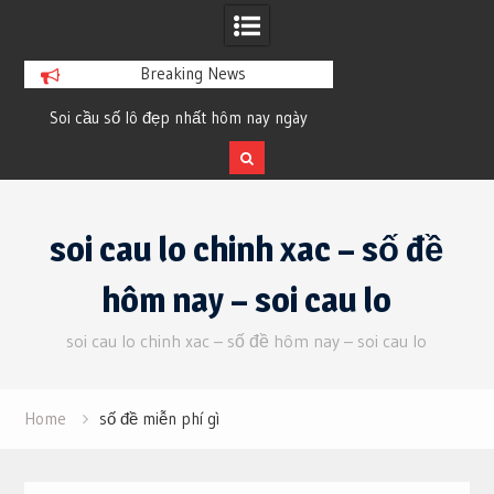
Breaking News
Soi cầu lô kép nuôi 2 ngày siêu chính xác
lô xiên đẹp nhất hô
ngày 07/08/2026
xiên đẹp nhất
07/08
Skip
to
soi cau lo chinh xac – số đề
content
hôm nay – soi cau lo
soi cau lo chinh xac – số đề hôm nay – soi cau lo
Home
số đề miễn phí gì