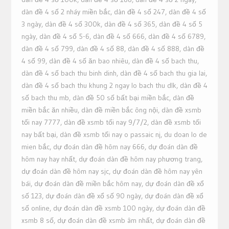
dàn đề 4 số 2 nháy miền bắc
,
dàn đề 4 số 247
,
dàn đề 4 số
3 ngày
,
dàn đề 4 số 300k
,
dàn đề 4 số 365
,
dàn đề 4 số 5
ngày
,
dàn đề 4 số 5-6
,
dàn đề 4 số 666
,
dàn đề 4 số 6789
,
dàn đề 4 số 799
,
dàn đề 4 số 88
,
dàn đề 4 số 888
,
dàn đề
4 số 99
,
dàn đề 4 số ăn bao nhiêu
,
dàn đề 4 số bach thu
,
dàn đề 4 số bach thu binh dinh
,
dàn đề 4 số bach thu gia lai
,
dàn đề 4 số bach thu khung 2 ngay lo bach thu dlk
,
dàn đề 4
số bach thu mb
,
dàn đề 50 số bất bại miền bắc
,
dàn đề
miền bắc ăn nhiều
,
dàn đề miền bắc ông nội
,
dàn đề xsmb
tối nay 7777
,
dàn đề xsmb tối nay 9/7/2
,
dàn đề xsmb tối
nay bất bại
,
dàn đề xsmb tối nay o passaic nj
,
du doan lo de
mien bắc
,
dự đoán dàn đề hôm nay 666
,
dự đoán dàn đề
hôm nay hay nhất
,
dự đoán dàn đề hôm nay phương trang
,
dự đoán dàn đề hôm nay sjc
,
dự đoán dàn đề hôm nay yên
bái
,
dự đoán dàn đề miền bắc hôm nay
,
dự đoán dàn đề xổ
số 123
,
dự đoán dàn đề xổ số 90 ngày
,
dự đoán dàn đề xổ
số online
,
dự đoán dàn đề xsmb 100 ngày
,
dự đoán dàn đề
xsmb 8 số
,
dự đoán dàn đề xsmb âm nhất
,
dự đoán dàn đề