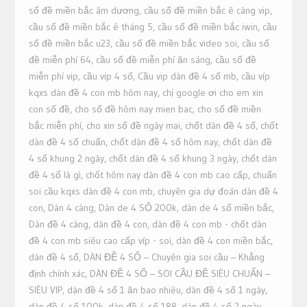
số đề miền bắc âm dương
,
cầu số đề miền bắc ê càng vip
,
cầu số đề miền bắc ê tháng 5
,
cầu số đề miền bắc iwin
,
cầu
số đề miền bắc u23
,
cầu số đề miền bắc video soi
,
cầu số
đề miễn phí 64
,
cầu số đề miễn phí ăn sáng
,
cầu số đề
miễn phí vip
,
cầu vip 4 số
,
Cầu vip dàn đề 4 số mb
,
cầu víp
kqxs dàn đề 4 con mb hôm nay
,
chị google ơi cho em xin
con số đề
,
cho số đề hôm nay mien bac
,
cho số đề miền
bắc miễn phí
,
cho xin số đề ngày mai
,
chốt dàn đề 4 số
,
chốt
dàn đề 4 số chuẩn
,
chốt dàn đề 4 số hôm nay
,
chốt dàn đề
4 số khung 2 ngày
,
chốt dàn đề 4 số khung 3 ngày
,
chốt dàn
đề 4 số là gì
,
chốt hôm nay dàn đề 4 con mb cao cấp
,
chuẩn
soi cầu kqxs dàn đề 4 con mb
,
chuyên gia dự đoán dàn đề 4
con
,
Dàn 4 càng
,
Dàn de 4 SỐ 200k
,
dàn de 4 số miền bắc
,
Dàn đề 4 càng
,
dàn đề 4 con
,
dàn đề 4 con mb - chốt dàn
đề 4 con mb siêu cao cấp víp - soi
,
dàn đề 4 con miền bắc
,
dàn đề 4 số
,
DÀN ĐỀ 4 SỐ – Chuyên gia soi cầu – Khẳng
định chính xác
,
DÀN ĐỀ 4 SỐ – SOI CẦU ĐỀ SIÊU CHUẨN –
SIÊU VIP
,
dàn đề 4 số 1 ăn bao nhiêu
,
dàn đề 4 số 1 ngày
,
dàn đề 4 số 100k
,
dàn đề 4 số 188
,
dàn đề 4 số 2 ngày
,