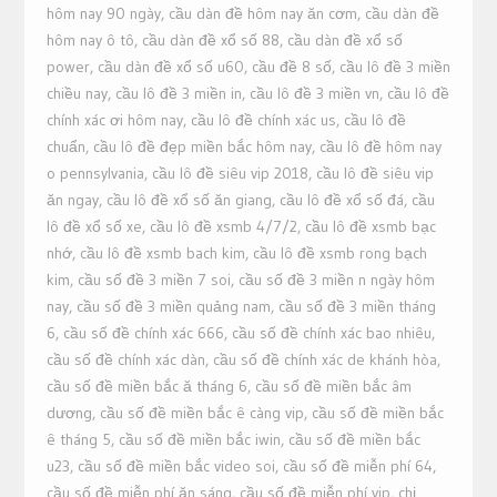
hôm nay 90 ngày
,
cầu dàn đề hôm nay ăn cơm
,
cầu dàn đề
hôm nay ô tô
,
cầu dàn đề xổ số 88
,
cầu dàn đề xổ số
power
,
cầu dàn đề xổ số u60
,
cầu đề 8 số
,
cầu lô đề 3 miền
chiều nay
,
cầu lô đề 3 miền in
,
cầu lô đề 3 miền vn
,
cầu lô đề
chính xác ơi hôm nay
,
cầu lô đề chính xác us
,
cầu lô đề
chuẩn
,
cầu lô đề đẹp miền bắc hôm nay
,
cầu lô đề hôm nay
o pennsylvania
,
cầu lô đề siêu vip 2018
,
cầu lô đề siêu vip
ăn ngay
,
cầu lô đề xổ số ăn giang
,
cầu lô đề xổ số đá
,
cầu
lô đề xổ số xe
,
cầu lô đề xsmb 4/7/2
,
cầu lô đề xsmb bạc
nhớ
,
cầu lô đề xsmb bach kim
,
cầu lô đề xsmb rong bạch
kim
,
cầu số đề 3 miền 7 soi
,
cầu số đề 3 miền n ngày hôm
nay
,
cầu số đề 3 miền quảng nam
,
cầu số đề 3 miền tháng
6
,
cầu số đề chính xác 666
,
cầu số đề chính xác bao nhiêu
,
cầu số đề chính xác dàn
,
cầu số đề chính xác de khánh hòa
,
cầu số đề miền bắc ă tháng 6
,
cầu số đề miền bắc âm
dương
,
cầu số đề miền bắc ê càng vip
,
cầu số đề miền bắc
ê tháng 5
,
cầu số đề miền bắc iwin
,
cầu số đề miền bắc
u23
,
cầu số đề miền bắc video soi
,
cầu số đề miễn phí 64
,
cầu số đề miễn phí ăn sáng
,
cầu số đề miễn phí vip
,
chị