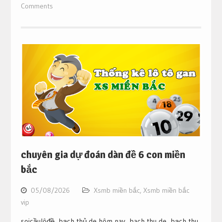
Comments
chuyên gia dự đoán dàn đề 6 con miền
bắc
05/08/2026
Xsmb miền bắc
,
Xsmb miền bắc
vip
soicầulôđề, bạch thủ de hôm nay, bach thu de, bạch thu