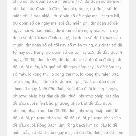
phí 5 số
,
dự đoán số đề miễn phí 777
,
dự đoán số đề miễn
phí data
,
dự đoán số đề miễn phí google
,
dự đoán số đề
miễn phí là bao nhiêu
,
dự đoán số đề ngày mai i cherry hill
,
dự đoán số đề ngày mai soi cầu miễn phí
,
dự đoán số đề
ngày mai về bao nhiều
,
dự đoán số đề ngày mai xsmn
,
dự
đoán số đề tối nay đánh con gì
,
dự đoán số đề tối nay siêu
chuẩn
,
dự đoán số đề tối nay số miền trung
,
dự đoán số đề
tối nay sóc trăng
,
dự đoán số đề tối nay u19
,
đề đầu đuôi 4
ngày
,
đề đầu đuôi 6789
,
đề đầu đuôi 77
,
đề đầu đuôi ip
,
đề
đầu đuôi quên
,
kết quả số đề ngày hôm nay
,
lô đề hôm nay
số mấy
,
lo xong thu
,
lo xong thu mb
,
lo xong thu mien bac
,
loto song thu
,
nhận số lô đề miễn phí
,
Nuôi de đầu đuôi
khung 3 ngày
,
Nuôi đầu đuôi
,
Nuôi đầu đuôi khung 2 ngày
,
phương pháp bắt dàn đề đầu đuôi
,
phương pháp bắt dàn
đề đầu đuôi miền bắc
,
phương pháp bắt đề đầu đuôi
,
phuong phap choi dàn đề đầu đuôi
,
phương pháp nuôi đề
đầu đuôi
,
phương pháp soi đề đầu đuôi
,
phương pháp tính
đề đầu đuôi
,
Rồng Bạch Kim
,
rồng bạch kim soi cầu lô đề
miền bắc
,
số đề chuẩn ngày mai
,
số đề đầu đuôi
,
số đề hôm