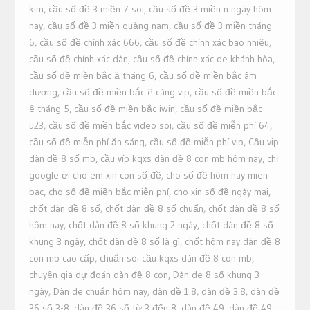
kim
,
cầu số đề 3 miền 7 soi
,
cầu số đề 3 miền n ngày hôm
nay
,
cầu số đề 3 miền quảng nam
,
cầu số đề 3 miền tháng
6
,
cầu số đề chính xác 666
,
cầu số đề chính xác bao nhiêu
,
cầu số đề chính xác dàn
,
cầu số đề chính xác de khánh hòa
,
cầu số đề miền bắc ă tháng 6
,
cầu số đề miền bắc âm
dương
,
cầu số đề miền bắc ê càng vip
,
cầu số đề miền bắc
ê tháng 5
,
cầu số đề miền bắc iwin
,
cầu số đề miền bắc
u23
,
cầu số đề miền bắc video soi
,
cầu số đề miễn phí 64
,
cầu số đề miễn phí ăn sáng
,
cầu số đề miễn phí vip
,
Cầu vip
dàn đề 8 số mb
,
cầu víp kqxs dàn đề 8 con mb hôm nay
,
chị
google ơi cho em xin con số đề
,
cho số đề hôm nay mien
bac
,
cho số đề miền bắc miễn phí
,
cho xin số đề ngày mai
,
chốt dàn đề 8 số
,
chốt dàn đề 8 số chuẩn
,
chốt dàn đề 8 số
hôm nay
,
chốt dàn đề 8 số khung 2 ngày
,
chốt dàn đề 8 số
khung 3 ngày
,
chốt dàn đề 8 số là gì
,
chốt hôm nay dàn đề 8
con mb cao cấp
,
chuẩn soi cầu kqxs dàn đề 8 con mb
,
chuyên gia dự đoán dàn đề 8 con
,
Dàn de 8 số khung 3
ngày
,
Dàn de chuẩn hôm nay
,
dàn đề 1.8
,
dàn đề 3.8
,
dàn đề
36 số 3-8
,
dàn đề 36 số từ 3 đến 8
,
dàn đề 49
,
dàn đề 49