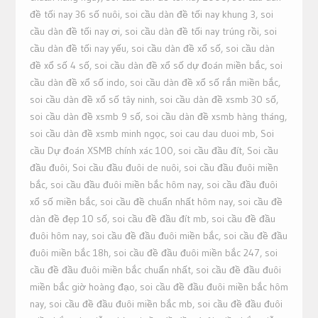
đề tối nay 36 số nuôi
,
soi cầu dàn đề tối nay khung 3
,
soi
cầu dàn đề tối nay ơi
,
soi cầu dàn đề tối nay trúng rồi
,
soi
cầu dàn đề tối nay yếu
,
soi cầu dàn đề xổ số
,
soi cầu dàn
đề xổ số 4 số
,
soi cầu dàn đề xổ số dự đoán miền bắc
,
soi
cầu dàn đề xổ số indo
,
soi cầu dàn đề xổ số rắn miền bắc
,
soi cầu dàn đề xổ số tây ninh
,
soi cầu dàn đề xsmb 30 số
,
soi cầu dàn đề xsmb 9 số
,
soi cầu dàn đề xsmb hàng tháng
,
soi cầu dàn đề xsmb minh ngọc
,
soi cau dau duoi mb
,
Soi
cầu Dự đoán XSMB chính xác 100
,
soi cầu đầu đít
,
Soi cầu
đầu đuôi
,
Soi cầu đầu đuôi de nuôi
,
soi cầu đầu đuôi miền
bắc
,
soi cầu đầu đuôi miền bắc hôm nay
,
soi cầu đầu đuôi
xổ số miền bắc
,
soi cầu đề chuẩn nhất hôm nay
,
soi cầu đề
dàn đề đẹp 10 số
,
soi cầu đề đầu đít mb
,
soi cầu đề đầu
đuôi hôm nay
,
soi cầu đề đầu đuôi miền bắc
,
soi cầu đề đầu
đuôi miền bắc 18h
,
soi cầu đề đầu đuôi miền bắc 247
,
soi
cầu đề đầu đuôi miền bắc chuẩn nhất
,
soi cầu đề đầu đuôi
miền bắc giờ hoàng đạo
,
soi cầu đề đầu đuôi miền bắc hôm
nay
,
soi cầu đề đầu đuôi miền bắc mb
,
soi cầu đề đầu đuôi