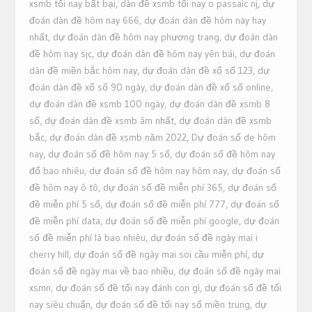
xsmb tối nay bất bại
,
dàn đề xsmb tối nay o passaic nj
,
dự
đoán dàn đề hôm nay 666
,
dự đoán dàn đề hôm nay hay
nhất
,
dự đoán dàn đề hôm nay phương trang
,
dự đoán dàn
đề hôm nay sjc
,
dự đoán dàn đề hôm nay yên bái
,
dự đoán
dàn đề miền bắc hôm nay
,
dự đoán dàn đề xổ số 123
,
dự
đoán dàn đề xổ số 90 ngày
,
dự đoán dàn đề xổ số online
,
dự đoán dàn đề xsmb 100 ngày
,
dự đoán dàn đề xsmb 8
số
,
dự đoán dàn đề xsmb âm nhất
,
dự đoán dàn đề xsmb
bắc
,
dự đoán dàn đề xsmb năm 2022
,
Dự đoán số de hôm
nay
,
dự đoán số đề hôm nay 5 số
,
dự đoán số đề hôm nay
đổ bao nhiêu
,
dự đoán số đề hôm nay hôm nay
,
dự đoán số
đề hôm nay ô tô
,
dự đoán số đề miễn phí 365
,
dự đoán số
đề miễn phí 5 số
,
dự đoán số đề miễn phí 777
,
dự đoán số
đề miễn phí data
,
dự đoán số đề miễn phí google
,
dự đoán
số đề miễn phí là bao nhiêu
,
dự đoán số đề ngày mai i
cherry hill
,
dự đoán số đề ngày mai soi cầu miễn phí
,
dự
đoán số đề ngày mai về bao nhiều
,
dự đoán số đề ngày mai
xsmn
,
dự đoán số đề tối nay đánh con gì
,
dự đoán số đề tối
nay siêu chuẩn
,
dự đoán số đề tối nay số miền trung
,
dự