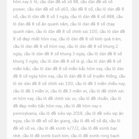
hôm nay ô tô
,
cầu dàn đề xổ số 88
,
cầu dàn đề xổ số
power
,
cầu dàn đề xổ số u60
,
cầu đề 8 số
,
cầu lô dàn đề 8
số
,
cầu lô dàn đề 8 số 3 ngày
,
cầu lô dàn đề 8 số 888
,
cầu
lô dàn đề 8 số ăn quanh năm
,
cầu lô dàn đề 8 số chạy
quanh năm
,
cầu lô dàn đề 8 số chính xác 100
,
cầu lô dàn đề
8 số đẹp nhất hôm nay
,
cầu lô dàn đề 8 số hình quả trám
,
cầu lô dàn đề 8 số hôm nay
,
cầu lô dàn đề 8 số khung 2
ngày
,
cầu lô dàn đề 8 số khung 3 ngày
,
cầu lô dàn đề 8 số
khung 5 ngày
,
cầu lô dàn đề 8 số là gì
,
cầu lô dàn đề 8 số
miền bắc
,
cầu lô dàn đề 8 số miền bắc hôm nay
,
cầu lô dàn
đề 8 số ngày hôm nay
,
cầu lô dàn đề 8 số truyền thống
,
cầu
lô de dàn đề 8 số chính xác 100
,
cầu lô đề 3 miền chiều nay
,
cầu lô đề 3 miền in
,
cầu lô đề 3 miền vn
,
cầu lô đề chính xác
ơi hôm nay
,
cầu lô đề chính xác us
,
cầu lô đề chuẩn
,
cầu lô
đề đẹp miền bắc hôm nay
,
cầu lô đề hôm nay o
pennsylvania
,
cầu lô đề siêu vip 2018
,
cầu lô đề siêu vip ăn
ngay
,
cầu lô đề xổ số ăn giang
,
cầu lô đề xổ số đá
,
cầu lô
đề xổ số xe
,
cầu lô đề xsmb 4/7/2
,
cầu lô đề xsmb bạc
nhớ
,
cầu lô đề xsmb bach kim
,
cầu lô đề xsmb rong bạch