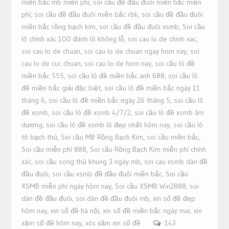
miền bắc mb miễn phí
,
soi cầu đề đầu đuôi miền bắc miễn
phí
,
soi cầu đề đầu đuôi miền bắc rbk
,
soi cầu đề đầu đuôi
miền bắc rồng bạch kim
,
soi cầu đề đầu đuôi xsmb
,
Soi cầu
lô chính xác 100 đánh lô không lỗ
,
soi cau lo de chinh xac
,
soi cau lo de chuan
,
soi cau lo de chuan ngay hom nay
,
soi
cau lo de cuc chuan
,
soi cau lo de hom nay
,
soi cầu lô đề
miền bắc 555
,
soi cầu lô đề miền bắc anh 688
,
soi cầu lô
đề miền bắc giải đặc biệt
,
soi cầu lô đề miền bắc ngày 11
tháng 6
,
soi cầu lô đề miền bắc ngày 26 tháng 5
,
soi cầu lô
đề xsmb
,
soi cầu lô đề xsmb 4/7/2
,
soi cầu lô đề xsmb âm
dương
,
soi cầu lô đề xsmb lô đẹp nhất hôm nay
,
soi cầu lô
tô bạch thủ
,
Soi cầu MB Rồng Bạch Kim
,
soi cầu miền bắc
,
Soi cầu miễn phí 888
,
Soi cầu Rồng Bạch Kim miễn phí chính
xác
,
soi cầu song thủ khung 3 ngày mb
,
soi cau xsmb dàn đề
đầu đuôi
,
soi cầu xsmb đề đầu đuôi miền bắc
,
Soi cầu
XSMB miễn phí ngày hôm nay
,
Soi cầu XSMB Win2888
,
soi
dàn đề đầu đuôi
,
soi dàn đề đầu đuôi mb
,
xin số đề đẹp
hôm nay
,
xin số đề hà nội
,
xin số đề miền bắc ngày mai
,
xin
xăm số đề hôm nay
,
xóc xăm xin số đề
143