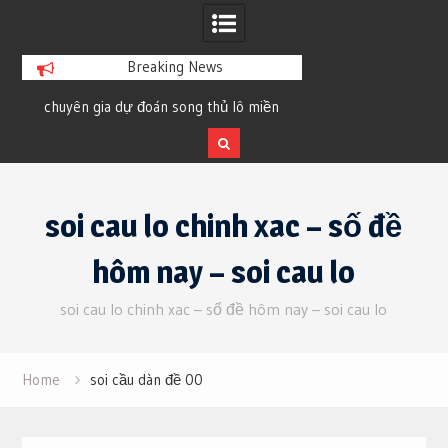
Breaking News
ền
chuyên gia dự đoán dàn lô 10 con miền
chuyên gia dự đo
bắc
miề
Skip
to
soi cau lo chinh xac – số đề
content
hôm nay – soi cau lo
soi cau lo chinh xac – số đề hôm nay – soi cau lo
Home
soi cầu dàn đề 00