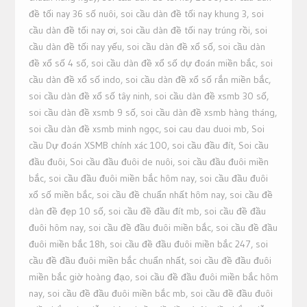
đề tối nay 36 số nuôi
,
soi cầu dàn đề tối nay khung 3
,
soi
cầu dàn đề tối nay ơi
,
soi cầu dàn đề tối nay trúng rồi
,
soi
cầu dàn đề tối nay yếu
,
soi cầu dàn đề xổ số
,
soi cầu dàn
đề xổ số 4 số
,
soi cầu dàn đề xổ số dự đoán miền bắc
,
soi
cầu dàn đề xổ số indo
,
soi cầu dàn đề xổ số rắn miền bắc
,
soi cầu dàn đề xổ số tây ninh
,
soi cầu dàn đề xsmb 30 số
,
soi cầu dàn đề xsmb 9 số
,
soi cầu dàn đề xsmb hàng tháng
,
soi cầu dàn đề xsmb minh ngọc
,
soi cau dau duoi mb
,
Soi
cầu Dự đoán XSMB chính xác 100
,
soi cầu đầu đít
,
Soi cầu
đầu đuôi
,
Soi cầu đầu đuôi de nuôi
,
soi cầu đầu đuôi miền
bắc
,
soi cầu đầu đuôi miền bắc hôm nay
,
soi cầu đầu đuôi
xổ số miền bắc
,
soi cầu đề chuẩn nhất hôm nay
,
soi cầu đề
dàn đề đẹp 10 số
,
soi cầu đề đầu đít mb
,
soi cầu đề đầu
đuôi hôm nay
,
soi cầu đề đầu đuôi miền bắc
,
soi cầu đề đầu
đuôi miền bắc 18h
,
soi cầu đề đầu đuôi miền bắc 247
,
soi
cầu đề đầu đuôi miền bắc chuẩn nhất
,
soi cầu đề đầu đuôi
miền bắc giờ hoàng đạo
,
soi cầu đề đầu đuôi miền bắc hôm
nay
,
soi cầu đề đầu đuôi miền bắc mb
,
soi cầu đề đầu đuôi