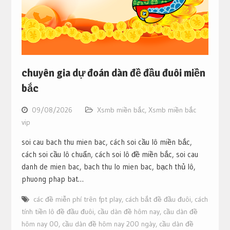
chuyên gia dự đoán dàn đề đầu đuôi miền
bắc
09/08/2026
Xsmb miền bắc
,
Xsmb miền bắc
vip
soi cau bach thu mien bac, cách soi cầu lô miền bắc,
cách soi cầu lô chuẩn, cách soi lô đề miền bắc, soi cau
danh de mien bac, bach thu lo mien bac, bạch thủ lô,
phuong phap bat…
các đề miễn phí trên fpt play
,
cách bắt đề đầu đuôi
,
cách
tính tiền lô đề đầu đuôi
,
cầu dàn đề hôm nay
,
cầu dàn đề
hôm nay 00
,
cầu dàn đề hôm nay 200 ngày
,
cầu dàn đề