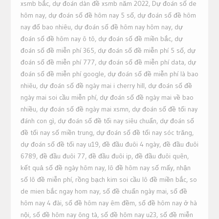
xsmb bắc
,
dự đoán dàn đề xsmb năm 2022
,
Dự đoán số de
hôm nay
,
dự đoán số đề hôm nay 5 số
,
dự đoán số đề hôm
nay đổ bao nhiêu
,
dự đoán số đề hôm nay hôm nay
,
dự
đoán số đề hôm nay ô tô
,
dự đoán số đề miền bắc
,
dự
đoán số đề miễn phí 365
,
dự đoán số đề miễn phí 5 số
,
dự
đoán số đề miễn phí 777
,
dự đoán số đề miễn phí data
,
dự
đoán số đề miễn phí google
,
dự đoán số đề miễn phí là bao
nhiêu
,
dự đoán số đề ngày mai i cherry hill
,
dự đoán số đề
ngày mai soi cầu miễn phí
,
dự đoán số đề ngày mai về bao
nhiều
,
dự đoán số đề ngày mai xsmn
,
dự đoán số đề tối nay
đánh con gì
,
dự đoán số đề tối nay siêu chuẩn
,
dự đoán số
đề tối nay số miền trung
,
dự đoán số đề tối nay sóc trăng
,
dự đoán số đề tối nay u19
,
đề đầu đuôi 4 ngày
,
đề đầu đuôi
6789
,
đề đầu đuôi 77
,
đề đầu đuôi ip
,
đề đầu đuôi quên
,
kết quả số đề ngày hôm nay
,
lô đề hôm nay số mấy
,
nhận
số lô đề miễn phí
,
rồng bạch kim soi cầu lô đề miền bắc
,
so
de mien bắc ngay hom nay
,
số đề chuẩn ngày mai
,
số đề
hôm nay 4 đài
,
số đề hôm nay êm đềm
,
số đề hôm nay ở hà
nội
,
số đề hôm nay ông tà
,
số đề hôm nay u23
,
số đề miễn