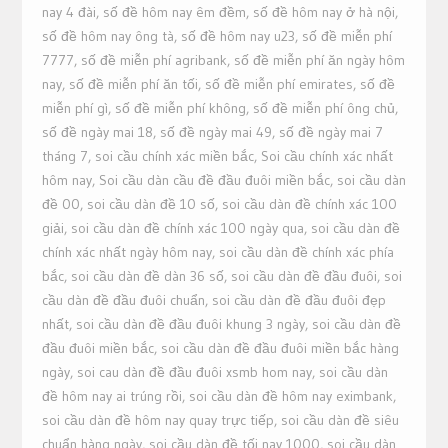
nay 4 đài
,
số đề hôm nay êm đềm
,
số đề hôm nay ở hà nội
,
số đề hôm nay ông tà
,
số đề hôm nay u23
,
số đề miễn phí
7777
,
số đề miễn phí agribank
,
số đề miễn phí ăn ngày hôm
nay
,
số đề miễn phí ăn tối
,
số đề miễn phí emirates
,
số đề
miễn phí gì
,
số đề miễn phí không
,
số đề miễn phí ông chủ
,
số đề ngày mai 18
,
số đề ngày mai 49
,
số đề ngày mai 7
tháng 7
,
soi cầu chính xác miền bắc
,
Soi cầu chính xác nhất
hôm nay
,
Soi cầu dàn cầu đề đầu đuôi miền bắc
,
soi cầu dàn
đề 00
,
soi cầu dàn đề 10 số
,
soi cầu dàn đề chính xác 100
giải
,
soi cầu dàn đề chính xác 100 ngày qua
,
soi cầu dàn đề
chính xác nhất ngày hôm nay
,
soi cầu dàn đề chính xác phía
bắc
,
soi cầu dàn đề dàn 36 số
,
soi cầu dàn đề đầu đuôi
,
soi
cầu dàn đề đầu đuôi chuẩn
,
soi cầu dàn đề đầu đuôi đẹp
nhất
,
soi cầu dàn đề đầu đuôi khung 3 ngày
,
soi cầu dàn đề
đầu đuôi miền bắc
,
soi cầu dàn đề đầu đuôi miền bắc hàng
ngày
,
soi cau dàn đề đầu đuôi xsmb hom nay
,
soi cầu dàn
đề hôm nay ai trúng rồi
,
soi cầu dàn đề hôm nay eximbank
,
soi cầu dàn đề hôm nay quay trực tiếp
,
soi cầu dàn đề siêu
chuẩn hàng ngày
,
soi cầu dàn đề tối nay 1000
,
soi cầu dàn