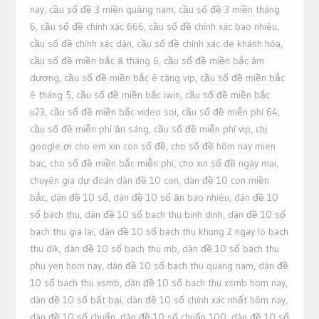
nay
,
cầu số đề 3 miền quảng nam
,
cầu số đề 3 miền tháng
6
,
cầu số đề chính xác 666
,
cầu số đề chính xác bao nhiêu
,
cầu số đề chính xác dàn
,
cầu số đề chính xác de khánh hòa
,
cầu số đề miền bắc ă tháng 6
,
cầu số đề miền bắc âm
dương
,
cầu số đề miền bắc ê càng vip
,
cầu số đề miền bắc
ê tháng 5
,
cầu số đề miền bắc iwin
,
cầu số đề miền bắc
u23
,
cầu số đề miền bắc video soi
,
cầu số đề miễn phí 64
,
cầu số đề miễn phí ăn sáng
,
cầu số đề miễn phí vip
,
chị
google ơi cho em xin con số đề
,
cho số đề hôm nay mien
bac
,
cho số đề miền bắc miễn phí
,
cho xin số đề ngày mai
,
chuyên gia dự đoán dàn đề 10 con
,
dàn đề 10 con miền
bắc
,
dàn đề 10 số
,
dàn đề 10 số ăn bao nhiêu
,
dàn đề 10
số bach thu
,
dàn đề 10 số bach thu binh dinh
,
dàn đề 10 số
bach thu gia lai
,
dàn đề 10 số bach thu khung 2 ngay lo bach
thu dlk
,
dàn đề 10 số bach thu mb
,
dàn đề 10 số bach thu
phu yen hom nay
,
dàn đề 10 số bach thu quang nam
,
dàn đề
10 số bach thu xsmb
,
dàn đề 10 số bach thu xsmb hom nay
,
dàn đề 10 số bất bại
,
dàn đề 10 số chính xác nhất hôm nay
,
dàn đề 10 số chuẩn
,
dàn đề 10 số chuẩn 100
,
dàn đề 10 số