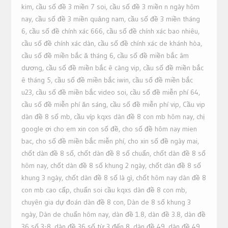
kim
,
cầu số đề 3 miền 7 soi
,
cầu số đề 3 miền n ngày hôm
nay
,
cầu số đề 3 miền quảng nam
,
cầu số đề 3 miền tháng
6
,
cầu số đề chính xác 666
,
cầu số đề chính xác bao nhiêu
,
cầu số đề chính xác dàn
,
cầu số đề chính xác de khánh hòa
,
cầu số đề miền bắc ă tháng 6
,
cầu số đề miền bắc âm
dương
,
cầu số đề miền bắc ê càng vip
,
cầu số đề miền bắc
ê tháng 5
,
cầu số đề miền bắc iwin
,
cầu số đề miền bắc
u23
,
cầu số đề miền bắc video soi
,
cầu số đề miễn phí 64
,
cầu số đề miễn phí ăn sáng
,
cầu số đề miễn phí vip
,
Cầu vip
dàn đề 8 số mb
,
cầu víp kqxs dàn đề 8 con mb hôm nay
,
chị
google ơi cho em xin con số đề
,
cho số đề hôm nay mien
bac
,
cho số đề miền bắc miễn phí
,
cho xin số đề ngày mai
,
chốt dàn đề 8 số
,
chốt dàn đề 8 số chuẩn
,
chốt dàn đề 8 số
hôm nay
,
chốt dàn đề 8 số khung 2 ngày
,
chốt dàn đề 8 số
khung 3 ngày
,
chốt dàn đề 8 số là gì
,
chốt hôm nay dàn đề 8
con mb cao cấp
,
chuẩn soi cầu kqxs dàn đề 8 con mb
,
chuyên gia dự đoán dàn đề 8 con
,
Dàn de 8 số khung 3
ngày
,
Dàn de chuẩn hôm nay
,
dàn đề 1.8
,
dàn đề 3.8
,
dàn đề
36 số 3-8
,
dàn đề 36 số từ 3 đến 8
,
dàn đề 49
,
dàn đề 49