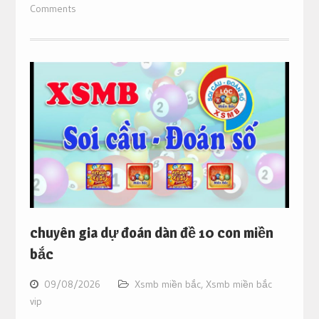
Comments
chuyên gia dự đoán dàn đề 10 con miền
bắc
09/08/2026
Xsmb miền bắc
,
Xsmb miền bắc
vip