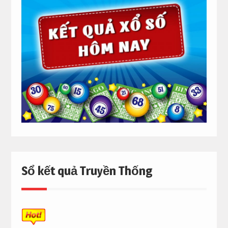
Sổ kết quả Truyền Thống