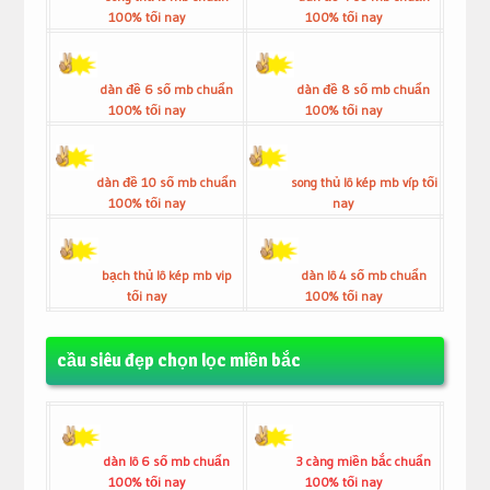
100% tối nay
100% tối nay
dàn đề 6 số mb chuẩn
dàn đề 8 số mb chuẩn
100% tối nay
100% tối nay
dàn đề 10 số mb chuẩn
song thủ lô kép mb víp tối
100% tối nay
nay
bạch thủ lô kép mb vip
dàn lô 4 số mb chuẩn
tối nay
100% tối nay
cầu siêu đẹp chọn lọc miền bắc
dàn lô 6 số mb chuẩn
3 càng miền bắc chuẩn
100% tối nay
100% tối nay