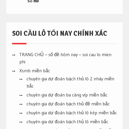
Sổ mơ
SOI CẦU LÔ TỐI NAY CHÍNH XÁC
TRANG CHỦ – số đề hôm nay – soi cau lo mien
phi
Xsmb miền bắc
chuyên gia dự đoán bạch thủ lô 2 nháy miền
bắc
chuyên gia dự đoán ba càng víp miền bắc
chuyên gia dự đoán bạch thủ đề miền bắc
chuyên gia dự đoán bạch thủ lô kép miền bắc
chuyên gia dự đoán bạch thủ lô miền bắc