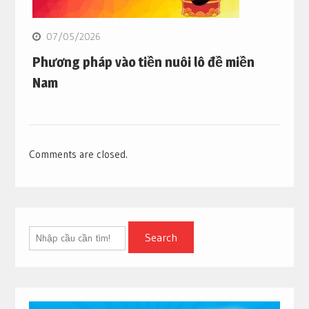
07/05/2026
Phương pháp vào tiền nuôi lô đề miền
Nam
Comments are closed.
Search