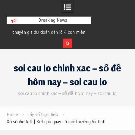
Breaking News
n
chuyên gia dự đoán dàn lô 10 con miền
chuyên gia dự đoán 
bắc
bắ
Skip
to
soi cau lo chinh xac – số đề
content
hôm nay – soi cau lo
soi cau lo chinh xac – số đề hôm nay – soi cau lo
Home
Lấy số trực tiếp
Xổ số Vietlott | Kết quả quay số mở thưởng Vietlott