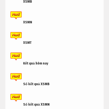
XSMB
XSMN
XSMT
Kết quả hôm nay
Sổ kết quả XSMB
Sổ kết quả XSMN