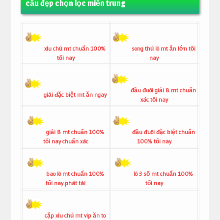
cầu đẹp chọn lọc miền trung
xỉu chủ mt chuẩn 100%
song thủ lô mt ăn lớn tối
tối nay
nay
đầu đuôi giải 8 mt chuẩn
giải đặc biệt mt ăn ngay
xác tối nay
giải 8 mt chuẩn 100%
đầu đuôi đặc biệt chuẩn
tối nay chuẩn xác
100% tối nay
bao lô mt chuẩn 100%
lô 3 số mt chuẩn 100%
tối nay phát tài
tối nay
cặp xỉu chủ mt vip ăn to