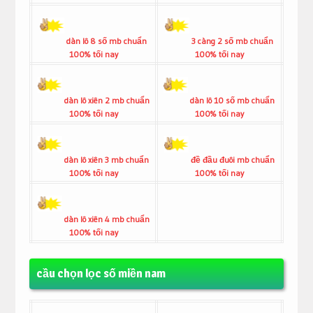
dàn lô 8 số mb chuẩn
3 càng 2 số mb chuẩn
100% tối nay
100% tối nay
dàn lô xiên 2 mb chuẩn
dàn lô 10 số mb chuẩn
100% tối nay
100% tối nay
dàn lô xiên 3 mb chuẩn
đề đầu đuôi mb chuẩn
100% tối nay
100% tối nay
dàn lô xiên 4 mb chuẩn
100% tối nay
cầu chọn lọc số miền nam