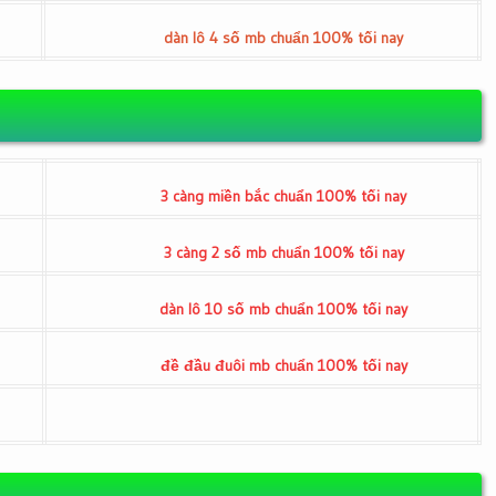
dàn lô 4 số mb chuẩn 100% tối nay
3 càng miền bắc chuẩn 100% tối nay
3 càng 2 số mb chuẩn 100% tối nay
dàn lô 10 số mb chuẩn 100% tối nay
đề đầu đuôi mb chuẩn 100% tối nay