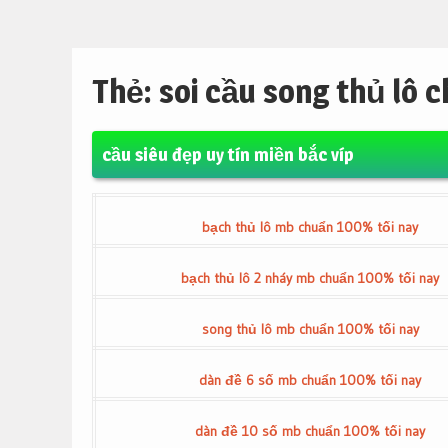
Thẻ:
soi cầu song thủ lô 
cầu siêu đẹp uy tín miền bắc víp
bạch thủ lô mb chuẩn 100% tối nay
bạch thủ lô 2 nháy mb chuẩn 100% tối nay
song thủ lô mb chuẩn 100% tối nay
dàn đề 6 số mb chuẩn 100% tối nay
dàn đề 10 số mb chuẩn 100% tối nay