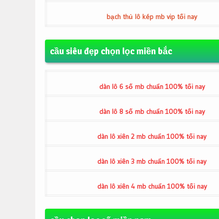
bạch thủ lô kép mb vip tối nay
cầu siêu đẹp chọn lọc miền bắc
dàn lô 6 số mb chuẩn 100% tối nay
dàn lô 8 số mb chuẩn 100% tối nay
dàn lô xiên 2 mb chuẩn 100% tối nay
dàn lô xiên 3 mb chuẩn 100% tối nay
dàn lô xiên 4 mb chuẩn 100% tối nay