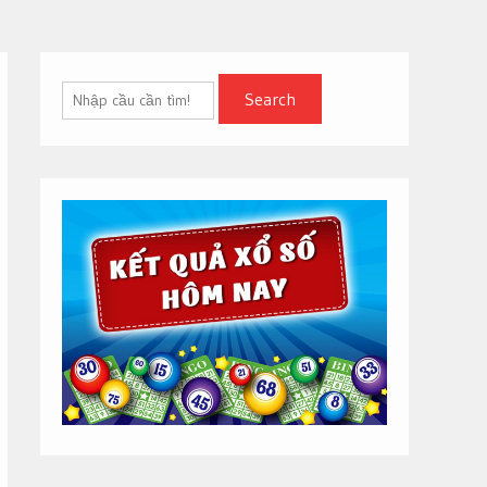
Search