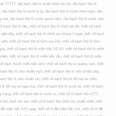
 xác 77777
,
cầu bạch thủ lô xsmb chính xác de
,
cầu bạch thủ lô
y
,
cầu bạch thủ lô xsmb là gì
,
cầu bạch thủ lô xsmb minh ngọc
,
cầu
y mai
,
cầu bạch thủ lô xsmb quanh năm
,
cầu bạch thủ lô xsmb siêu
số bạch thủ lô cầu
,
chốt số bạch thủ lô chính xác ăn
,
chốt số bạch
c gần đây
,
chốt số bạch thủ lô chính xác khung 3 ngày
,
chốt số bạch
c ướt
,
chốt số bạch thủ lô hôm nay 24h
,
chốt số bạch thủ lô hôm
ngày
,
chốt số bạch thủ lô miền bắc 00 00
,
chốt số bạch thủ lô miền
 miền
,
chốt số bạch thủ lô miền bắc cầu
,
chốt số bạch thủ lô miền
số bạch thủ lô miền bắc xem
,
chốt số bạch thủ lô quảng nam
,
chốt
 bạch thủ lô siêu chuẩn mpt
,
chốt số bạch thủ lô siêu chuẩn php
,
bạch thủ lô siêu chuẩn xác
,
chốt số bạch thủ lô tối nay ba miền
,
 lô tối nay va ngay mai
,
chốt số bạch thủ lô xsmb âu
,
chốt số bạch
g trang
,
chốt số bạch thủ lô xsmb us
,
chốt số lô bạch thủ 4777
,
h thủ chính xác axn
,
chốt số lô bạch thủ chính xác chuẩn nhất
,
chốt
ô đề miền bắc 100 ngày
,
chốt số lô đề miền bắc 24h
,
chốt số lô đề