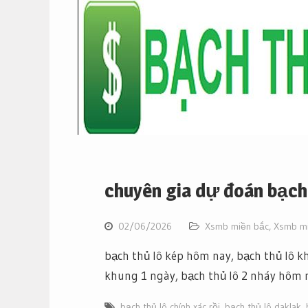
chuyên gia dự đoán bạch
02/06/2026
Xsmb miền bắc
,
Xsmb mi
bạch thủ lô kép hôm nay, bạch thủ lô k
khung 1 ngày, bạch thủ lô 2 nháy hôm n
bạch thủ lô chính xác rồi
,
bạch thủ lô daklak
,