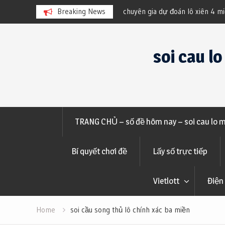
dàn đề 8 con miền bắc
Breaking News
chuyên gia dự đoán lô xiên 4 m
Skip
to
soi cau l
content
TRANG CHỦ – số đề hôm nay – soi cau lo m
Bí quyết chơi đề
Lấy số trực tiếp
Vietlott
Điện
Home
soi cầu song thủ lô chính xác ba miền