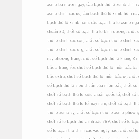
xsmb ba mươi ngày
,
cầu bạch thủ lô xsmb chính
xsmb chính xác us
,
cầu bạch thủ lô xsmb hôm na
bạch thủ lô xsmb năm
,
cầu bạch thủ lô xsmb ngà
chuẩn 30
,
chốt số bạch thủ lô bình dương
,
chốt 
thủ lô chính xác con
,
chốt số bạch thủ lô chính xá
thủ lô chính xác org
,
chốt số bạch thủ lô chính xá
nay phương trang
,
chốt số bạch thủ lô khung 3 
bắc a trúng rồi
,
chốt số bạch thủ lô miền bắc ba
bắc extra
,
chốt số bạch thủ lô miền bắc ưi
,
chốt 
số bạch thủ lô siêu chuẩn của miền bắc
,
chốt số
chốt số bạch thủ lô siêu chuẩn quốc tế
,
chốt số 
chốt số bạch thủ lô tối nay nam
,
chốt số bạch thủ
thủ lô xsmb ây
,
chốt số bạch thủ lô xsmb phươn
chốt số lô bạch thủ chính xác 789
,
chốt số lô bạc
số lô bạch thủ chính xác vào ngày nào
,
chốt số l