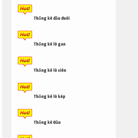
Thống kê đầu đuôi
Thống kê lô gan
Thống kê lô xiên
Thống kê lô kép
Thống kê Đầu