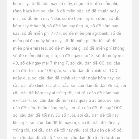
hôm nay
,
lô đề hôm nay số mấy
,
nhận số lô đề miễn phí
,
rồng bạch kim soi cầu lô đề miền bắc
,
số đề chuẩn ngày
mai
,
số đề hôm nay 4 đài
,
số đề hôm nay êm đềm
,
số đề
hôm nay ở hà nội
,
số đề hôm nay ông tà
,
số đề hôm nay
u23
,
số đề miễn phí 7777
,
số đề miễn phí agribank
,
số đề
miễn phí ăn ngày hôm nay
,
số đề miễn phí ăn tối
,
số đề
miễn phí emirates
,
số đề miễn phí gì
,
số đề miễn phí không
,
số đề miễn phí ông chủ
,
số đề ngày mai 18
,
số đề ngày mai
49
,
số đề ngày mai 7 tháng 7
,
soi cầu dàn đề 00
,
soi cầu
dàn đề chính xác 100 giải
,
soi cầu dàn đề chính xác 100
ngày qua
,
soi cầu dàn đề chính xác nhất ngày hôm nay
,
soi
cầu dàn đề chính xác phía bắc
,
soi cầu dàn đề dàn 36 số
,
soi
cầu dàn đề hôm nay ai trúng rồi
,
soi cầu dàn đề hôm nay
eximbank
,
soi cầu dàn đề hôm nay quay trực tiếp
,
soi cầu
dàn đề siêu chuẩn hàng ngày
,
soi cầu dàn đề tối nay 1000
,
soi cầu dàn đề tối nay 36 số nuôi
,
soi cầu dàn đề tối nay
khung 3
,
soi cầu dàn đề tối nay ơi
,
soi cầu dàn đề tối nay
trúng rồi
,
soi cầu dàn đề tối nay yếu
,
soi cầu dàn đề xổ số
,
soi cầu dàn đề xổ số 4 số
,
soi cầu dàn đề xổ số dự đoán