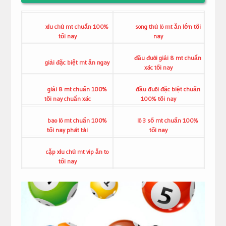
xỉu chủ mt chuẩn 100%
song thủ lô mt ăn lớn tối
tối nay
nay
đầu đuôi giải 8 mt chuẩn
giải đặc biệt mt ăn ngay
xác tối nay
giải 8 mt chuẩn 100%
đầu đuôi đặc biệt chuẩn
tối nay chuẩn xác
100% tối nay
bao lô mt chuẩn 100%
lô 3 số mt chuẩn 100%
tối nay phát tài
tối nay
cặp xỉu chủ mt vip ăn to
tối nay