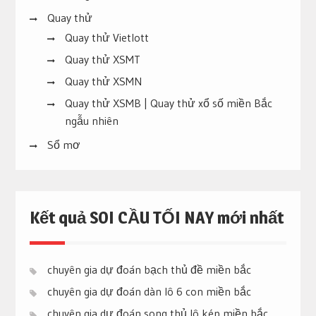
Quay thử
Quay thử Vietlott
Quay thử XSMT
Quay thử XSMN
Quay thử XSMB | Quay thử xổ số miền Bắc
ngẫu nhiên
Sổ mơ
Kết quả SOI CẦU TỐI NAY mới nhất
chuyên gia dự đoán bạch thủ đề miền bắc
chuyên gia dự đoán dàn lô 6 con miền bắc
chuyên gia dự đoán song thủ lô kép miền bắc