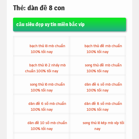
Thẻ:
dàn đề 8 con
cầu siêu đẹp uy tín miền bắc víp
bạch thủ lô mb chuẩn
bạch thủ đề mb chuẩn
100% tối nay
100% tối nay
bạch thủ lô 2 nháy mb
song thủ đề mb chuẩn
chuẩn 100% tối nay
100% tối nay
song thủ lô mb chuẩn
dàn đề 4 số mb chuẩn
100% tối nay
100% tối nay
dàn đề 6 số mb chuẩn
dàn đề 8 số mb chuẩn
100% tối nay
100% tối nay
dàn đề 10 số mb chuẩn
song thủ lô kép mb víp tối
100% tối nay
nay