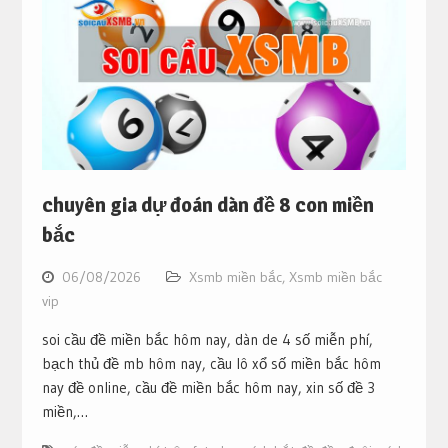
chuyên gia dự đoán dàn đề 8 con miền
bắc
06/08/2026
Xsmb miền bắc
,
Xsmb miền bắc
vip
soi cầu đề miền bắc hôm nay, dàn de 4 số miễn phí,
bạch thủ đề mb hôm nay, cầu lô xổ số miền bắc hôm
nay đề online, cầu đề miền bắc hôm nay, xin số đề 3
miền,…