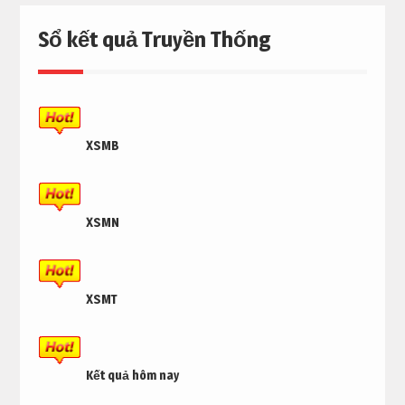
Sổ kết quả Truyền Thống
XSMB
XSMN
XSMT
Kết quả hôm nay