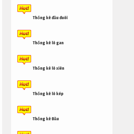
Thống kê đầu đuôi
Thống kê lô gan
Thống kê lô xiên
Thống kê lô kép
Thống kê Đầu