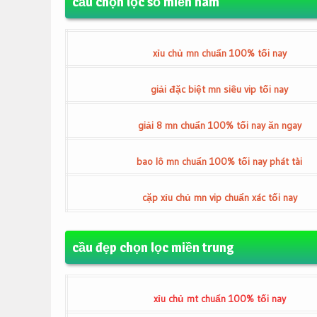
cầu chọn lọc số miền nam
xỉu chủ mn chuẩn 100% tối nay
giải đặc biệt mn siêu vip tối nay
giải 8 mn chuẩn 100% tối nay ăn ngay
bao lô mn chuẩn 100% tối nay phát tài
cặp xỉu chủ mn vip chuẩn xác tối nay
cầu đẹp chọn lọc miền trung
xỉu chủ mt chuẩn 100% tối nay