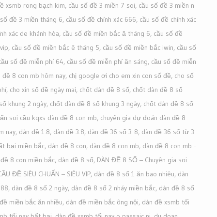
đề xsmb rong bạch kim
,
cầu số đề 3 miền 7 soi
,
cầu số đề 3 miền n
 số đề 3 miền tháng 6
,
cầu số đề chính xác 666
,
cầu số đề chính xác
ính xác de khánh hòa
,
cầu số đề miền bắc ă tháng 6
,
cầu số đề
vip
,
cầu số đề miền bắc ê tháng 5
,
cầu số đề miền bắc iwin
,
cầu số
cầu số đề miễn phí 64
,
cầu số đề miễn phí ăn sáng
,
cầu số đề miễn
n đề 8 con mb hôm nay
,
chị google ơi cho em xin con số đề
,
cho số
phí
,
cho xin số đề ngày mai
,
chốt dàn đề 8 số
,
chốt dàn đề 8 số
số khung 2 ngày
,
chốt dàn đề 8 số khung 3 ngày
,
chốt dàn đề 8 số
ẩn soi cầu kqxs dàn đề 8 con mb
,
chuyên gia dự đoán dàn đề 8
m nay
,
dàn đề 1.8
,
dàn đề 3.8
,
dàn đề 36 số 3-8
,
dàn đề 36 số từ 3
ất bại miền bắc
,
dàn đề 8 con
,
dàn đề 8 con mb
,
dàn đề 8 con mb -
 đề 8 con miền bắc
,
dàn đề 8 số
,
DÀN ĐỀ 8 SỐ – Chuyên gia soi
CẦU ĐỀ SIÊU CHUẨN – SIÊU VIP
,
dàn đề 8 số 1 ăn bao nhiêu
,
dàn
188
,
dàn đề 8 số 2 ngày
,
dàn đề 8 số 2 nháy miền bắc
,
dàn đề 8 số
đề miền bắc ăn nhiều
,
dàn đề miền bắc ông nội
,
dàn đề xsmb tối
b tối nay bất bại
,
dàn đề xsmb tối nay o passaic nj
,
du doan