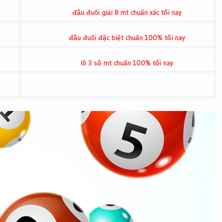
đầu đuôi giải 8 mt chuẩn xác tối nay
đầu đuôi đặc biệt chuẩn 100% tối nay
lô 3 số mt chuẩn 100% tối nay