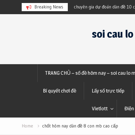
bạch thủ lô miền bắc
Breaking News
chuyên gia dự đoán dàn đề 10 
Skip
to
soi cau l
content
TRANG CHỦ – số đề hôm nay – soi cau lo m
Bí quyết chơi đề
Lấy số trực tiếp
Vietlott
Điện
Home
chốt hôm nay dàn đề 8 con mb cao cấp