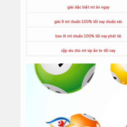
giải đặc biệt mt ăn ngay
giải 8 mt chuẩn 100% tối nay chuẩn xác
bao lô mt chuẩn 100% tối nay phát tài
cặp xỉu chủ mt vip ăn to tối nay