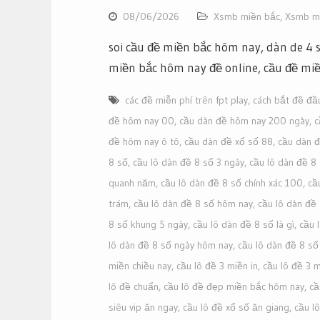
08/06/2026
Xsmb miền bắc
,
Xsmb mi
soi cầu đề miền bắc hôm nay, dàn de 4 
miền bắc hôm nay đề online, cầu đề miề
các đề miễn phí trên fpt play
,
cách bắt đề đầ
đề hôm nay 00
,
cầu dàn đề hôm nay 200 ngày
,
c
đề hôm nay ô tô
,
cầu dàn đề xổ số 88
,
cầu dàn 
8 số
,
cầu lô dàn đề 8 số 3 ngày
,
cầu lô dàn đề 8
quanh năm
,
cầu lô dàn đề 8 số chính xác 100
,
cầ
trám
,
cầu lô dàn đề 8 số hôm nay
,
cầu lô dàn đề
8 số khung 5 ngày
,
cầu lô dàn đề 8 số là gì
,
cầu 
lô dàn đề 8 số ngày hôm nay
,
cầu lô dàn đề 8 số
miền chiều nay
,
cầu lô đề 3 miền in
,
cầu lô đề 3 
lô đề chuẩn
,
cầu lô đề đẹp miền bắc hôm nay
,
cầ
siêu vip ăn ngay
,
cầu lô đề xổ số ăn giang
,
cầu l