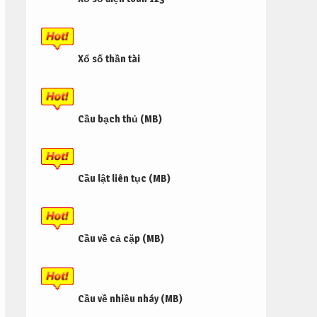
Xổ số thần tài
Cầu bạch thủ (MB)
Cầu lật liên tục (MB)
Cầu về cả cặp (MB)
Cầu về nhiều nháy (MB)