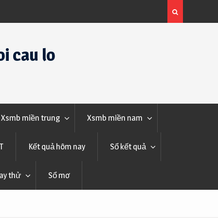
i cau lo
Xsmb miền trung
Xsmb miền nam
T
Kết quả hôm nay
Sổ kết quả
ay thử
Sổ mơ