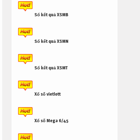
Sổ kết quả XSMB
Sổ kết quả XSMN
Sổ kết quả XSMT
Xổ số vietlott
Xổ số Mega 6/45