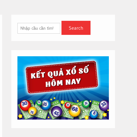
Search