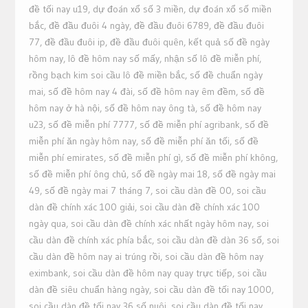
đề tối nay u19
,
dự đoán xổ số 3 miền
,
dự đoán xổ số miền
bắc
,
đề đầu đuôi 4 ngày
,
đề đầu đuôi 6789
,
đề đầu đuôi
77
,
đề đầu đuôi ip
,
đề đầu đuôi quên
,
kết quả số đề ngày
hôm nay
,
lô đề hôm nay số mấy
,
nhận số lô đề miễn phí
,
rồng bạch kim soi cầu lô đề miền bắc
,
số đề chuẩn ngày
mai
,
số đề hôm nay 4 đài
,
số đề hôm nay êm đềm
,
số đề
hôm nay ở hà nội
,
số đề hôm nay ông tà
,
số đề hôm nay
u23
,
số đề miễn phí 7777
,
số đề miễn phí agribank
,
số đề
miễn phí ăn ngày hôm nay
,
số đề miễn phí ăn tối
,
số đề
miễn phí emirates
,
số đề miễn phí gì
,
số đề miễn phí không
,
số đề miễn phí ông chủ
,
số đề ngày mai 18
,
số đề ngày mai
49
,
số đề ngày mai 7 tháng 7
,
soi cầu dàn đề 00
,
soi cầu
dàn đề chính xác 100 giải
,
soi cầu dàn đề chính xác 100
ngày qua
,
soi cầu dàn đề chính xác nhất ngày hôm nay
,
soi
cầu dàn đề chính xác phía bắc
,
soi cầu dàn đề dàn 36 số
,
soi
cầu dàn đề hôm nay ai trúng rồi
,
soi cầu dàn đề hôm nay
eximbank
,
soi cầu dàn đề hôm nay quay trực tiếp
,
soi cầu
dàn đề siêu chuẩn hàng ngày
,
soi cầu dàn đề tối nay 1000
,
soi cầu dàn đề tối nay 36 số nuôi
,
soi cầu dàn đề tối nay