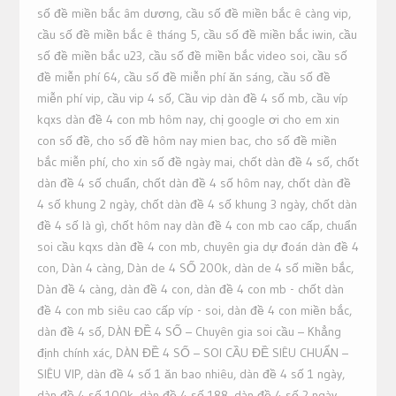
số đề miền bắc âm dương
,
cầu số đề miền bắc ê càng vip
,
cầu số đề miền bắc ê tháng 5
,
cầu số đề miền bắc iwin
,
cầu
số đề miền bắc u23
,
cầu số đề miền bắc video soi
,
cầu số
đề miễn phí 64
,
cầu số đề miễn phí ăn sáng
,
cầu số đề
miễn phí vip
,
cầu vip 4 số
,
Cầu vip dàn đề 4 số mb
,
cầu víp
kqxs dàn đề 4 con mb hôm nay
,
chị google ơi cho em xin
con số đề
,
cho số đề hôm nay mien bac
,
cho số đề miền
bắc miễn phí
,
cho xin số đề ngày mai
,
chốt dàn đề 4 số
,
chốt
dàn đề 4 số chuẩn
,
chốt dàn đề 4 số hôm nay
,
chốt dàn đề
4 số khung 2 ngày
,
chốt dàn đề 4 số khung 3 ngày
,
chốt dàn
đề 4 số là gì
,
chốt hôm nay dàn đề 4 con mb cao cấp
,
chuẩn
soi cầu kqxs dàn đề 4 con mb
,
chuyên gia dự đoán dàn đề 4
con
,
Dàn 4 càng
,
Dàn de 4 SỐ 200k
,
dàn de 4 số miền bắc
,
Dàn đề 4 càng
,
dàn đề 4 con
,
dàn đề 4 con mb - chốt dàn
đề 4 con mb siêu cao cấp víp - soi
,
dàn đề 4 con miền bắc
,
dàn đề 4 số
,
DÀN ĐỀ 4 SỐ – Chuyên gia soi cầu – Khẳng
định chính xác
,
DÀN ĐỀ 4 SỐ – SOI CẦU ĐỀ SIÊU CHUẨN –
SIÊU VIP
,
dàn đề 4 số 1 ăn bao nhiêu
,
dàn đề 4 số 1 ngày
,
dàn đề 4 số 100k
,
dàn đề 4 số 188
,
dàn đề 4 số 2 ngày
,