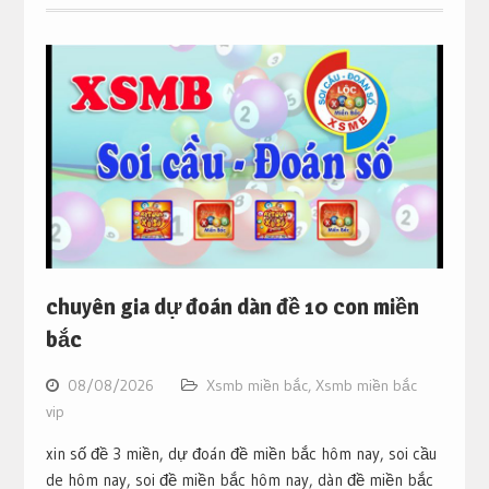
chuyên gia dự đoán dàn đề 10 con miền
bắc
08/08/2026
Xsmb miền bắc
,
Xsmb miền bắc
vip
xin số đề 3 miền, dự đoán đề miền bắc hôm nay, soi cầu
de hôm nay, soi đề miền bắc hôm nay, dàn đề miền bắc