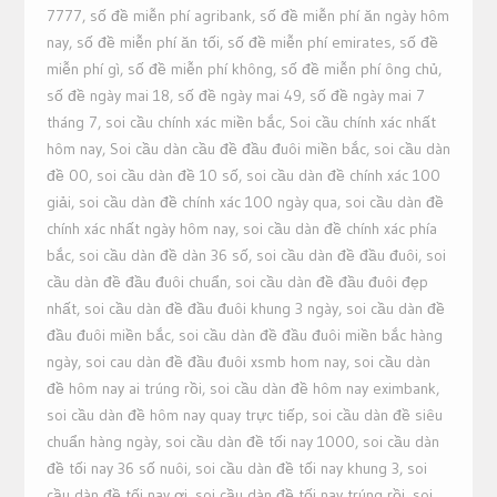
7777
,
số đề miễn phí agribank
,
số đề miễn phí ăn ngày hôm
nay
,
số đề miễn phí ăn tối
,
số đề miễn phí emirates
,
số đề
miễn phí gì
,
số đề miễn phí không
,
số đề miễn phí ông chủ
,
số đề ngày mai 18
,
số đề ngày mai 49
,
số đề ngày mai 7
tháng 7
,
soi cầu chính xác miền bắc
,
Soi cầu chính xác nhất
hôm nay
,
Soi cầu dàn cầu đề đầu đuôi miền bắc
,
soi cầu dàn
đề 00
,
soi cầu dàn đề 10 số
,
soi cầu dàn đề chính xác 100
giải
,
soi cầu dàn đề chính xác 100 ngày qua
,
soi cầu dàn đề
chính xác nhất ngày hôm nay
,
soi cầu dàn đề chính xác phía
bắc
,
soi cầu dàn đề dàn 36 số
,
soi cầu dàn đề đầu đuôi
,
soi
cầu dàn đề đầu đuôi chuẩn
,
soi cầu dàn đề đầu đuôi đẹp
nhất
,
soi cầu dàn đề đầu đuôi khung 3 ngày
,
soi cầu dàn đề
đầu đuôi miền bắc
,
soi cầu dàn đề đầu đuôi miền bắc hàng
ngày
,
soi cau dàn đề đầu đuôi xsmb hom nay
,
soi cầu dàn
đề hôm nay ai trúng rồi
,
soi cầu dàn đề hôm nay eximbank
,
soi cầu dàn đề hôm nay quay trực tiếp
,
soi cầu dàn đề siêu
chuẩn hàng ngày
,
soi cầu dàn đề tối nay 1000
,
soi cầu dàn
đề tối nay 36 số nuôi
,
soi cầu dàn đề tối nay khung 3
,
soi
cầu dàn đề tối nay ơi
,
soi cầu dàn đề tối nay trúng rồi
,
soi