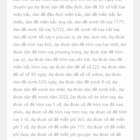
chuyên gia dự đoán dàn đề đầu đuôi
,
dàn đề 50 số bất bại
miền bắc
,
dàn đề đầu đuôi miền bắc
,
dàn đề miền bắc ăn
nhiều
,
dàn đề miền bắc ông nội
,
dàn đề xsmb tối nay 7777
,
dàn đề xsmb tối nay 9/7/2
,
dàn đề xsmb tối nay bất bại
,
dàn đề xsmb tối nay o passaic nj
,
de dau duoi mb
,
dự đoán
dàn đề hôm nay 666
,
dự đoán dàn đề hôm nay hay nhất
,
dự
đoán dàn đề hôm nay phương trang
,
dự đoán dàn đề hôm
nay sjc
,
dự đoán dàn đề hôm nay yên bái
,
dự đoán dàn đề
miền bắc hôm nay
,
dự đoán dàn đề xổ số 123
,
dự đoán dàn
đề xổ số 90 ngày
,
dự đoán dàn đề xổ số online
,
dự đoán
dàn đề xsmb 100 ngày
,
dự đoán dàn đề xsmb 8 số
,
dự
đoán dàn đề xsmb âm nhất
,
dự đoán dàn đề xsmb bắc
,
dự
đoán dàn đề xsmb năm 2022
,
Dự đoán số de hôm nay
,
dự
đoán số đề hôm nay 5 số
,
dự đoán số đề hôm nay đổ bao
nhiêu
,
dự đoán số đề hôm nay hôm nay
,
dự đoán số đề hôm
nay ô tô
,
dự đoán số đề miễn phí 365
,
dự đoán số đề miễn
phí 5 số
,
dự đoán số đề miễn phí 777
,
dự đoán số đề miễn
phí data
,
dự đoán số đề miễn phí google
,
dự đoán số đề