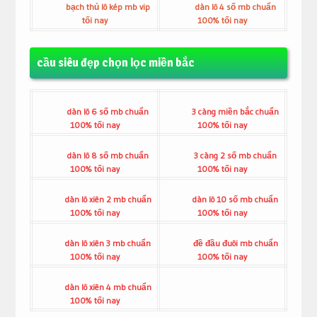
bạch thủ lô kép mb vip
dàn lô 4 số mb chuẩn
tối nay
100% tối nay
cầu siêu đẹp chọn lọc miền bắc
dàn lô 6 số mb chuẩn
3 càng miền bắc chuẩn
100% tối nay
100% tối nay
dàn lô 8 số mb chuẩn
3 càng 2 số mb chuẩn
100% tối nay
100% tối nay
dàn lô xiên 2 mb chuẩn
dàn lô 10 số mb chuẩn
100% tối nay
100% tối nay
dàn lô xiên 3 mb chuẩn
đề đầu đuôi mb chuẩn
100% tối nay
100% tối nay
dàn lô xiên 4 mb chuẩn
100% tối nay