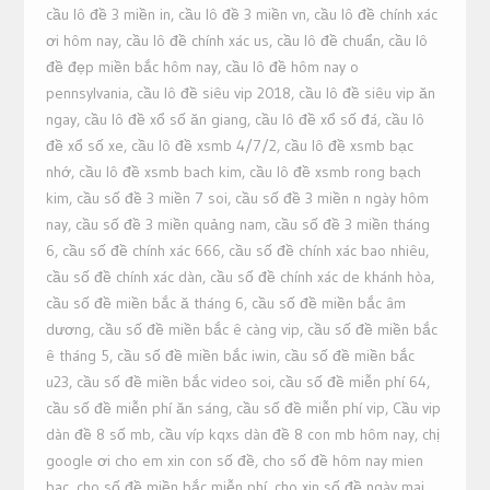
cầu lô đề 3 miền in
,
cầu lô đề 3 miền vn
,
cầu lô đề chính xác
ơi hôm nay
,
cầu lô đề chính xác us
,
cầu lô đề chuẩn
,
cầu lô
đề đẹp miền bắc hôm nay
,
cầu lô đề hôm nay o
pennsylvania
,
cầu lô đề siêu vip 2018
,
cầu lô đề siêu vip ăn
ngay
,
cầu lô đề xổ số ăn giang
,
cầu lô đề xổ số đá
,
cầu lô
đề xổ số xe
,
cầu lô đề xsmb 4/7/2
,
cầu lô đề xsmb bạc
nhớ
,
cầu lô đề xsmb bach kim
,
cầu lô đề xsmb rong bạch
kim
,
cầu số đề 3 miền 7 soi
,
cầu số đề 3 miền n ngày hôm
nay
,
cầu số đề 3 miền quảng nam
,
cầu số đề 3 miền tháng
6
,
cầu số đề chính xác 666
,
cầu số đề chính xác bao nhiêu
,
cầu số đề chính xác dàn
,
cầu số đề chính xác de khánh hòa
,
cầu số đề miền bắc ă tháng 6
,
cầu số đề miền bắc âm
dương
,
cầu số đề miền bắc ê càng vip
,
cầu số đề miền bắc
ê tháng 5
,
cầu số đề miền bắc iwin
,
cầu số đề miền bắc
u23
,
cầu số đề miền bắc video soi
,
cầu số đề miễn phí 64
,
cầu số đề miễn phí ăn sáng
,
cầu số đề miễn phí vip
,
Cầu vip
dàn đề 8 số mb
,
cầu víp kqxs dàn đề 8 con mb hôm nay
,
chị
google ơi cho em xin con số đề
,
cho số đề hôm nay mien
bac
,
cho số đề miền bắc miễn phí
,
cho xin số đề ngày mai
,