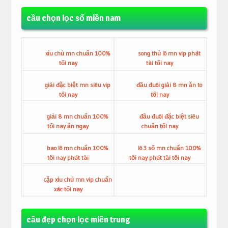
cầu chọn lọc số miền nam
xỉu chủ mn chuẩn 100%
song thủ lô mn vip phát
tối nay
tài tối nay
giải đặc biệt mn siêu vip
đầu đuôi giải 8 mn ăn to
tối nay
tối nay
giải 8 mn chuẩn 100%
đầu đuôi đặc biệt siêu
tối nay ăn ngay
chuẩn tối nay
bao lô mn chuẩn 100%
lô 3 số mn chuẩn 100%
tối nay phát tài
tối nay phát tài tối nay
cặp xỉu chủ mn vip chuẩn
xác tối nay
cầu đẹp chọn lọc miền trung