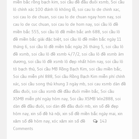
miền bắc rồng bạch kim
,
soi cầu đề đầu đuôi xsmb
,
Soi cầu
lô chính xác 100 đánh lô không lỗ
,
soi cau lo de chinh xac
,
soi cau lo de chuan
,
soi cau lo de chuan ngay hom nay
,
soi
cau lo de cuc chuan
,
soi cau lo de hom nay
,
soi cầu lô đề
miền bắc 555
,
soi cầu lô đề miền bắc anh 688
,
soi cầu lô
đề miền bắc giải đặc biệt
,
soi cầu lô đề miền bắc ngày 11
tháng 6
,
soi cầu lô đề miền bắc ngày 26 tháng 5
,
soi cầu lô
đề xsmb
,
soi cầu lô đề xsmb 4/7/2
,
soi cầu lô đề xsmb âm
dương
,
soi cầu lô đề xsmb lô đẹp nhất hôm nay
,
soi cầu lô
tô bạch thủ
,
Soi cầu MB Rồng Bạch Kim
,
soi cầu miền bắc
,
Soi cầu miễn phí 888
,
Soi cầu Rồng Bạch Kim miễn phí chính
xác
,
soi cầu song thủ khung 3 ngày mb
,
soi cau xsmb dàn đề
đầu đuôi
,
soi cầu xsmb đề đầu đuôi miền bắc
,
Soi cầu
XSMB miễn phí ngày hôm nay
,
Soi cầu XSMB Win2888
,
soi
dàn đề đầu đuôi
,
soi dàn đề đầu đuôi mb
,
xin số đề đẹp
hôm nay
,
xin số đề hà nội
,
xin số đề miền bắc ngày mai
,
xin
xăm số đề hôm nay
,
xóc xăm xin số đề
143
Comments