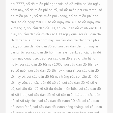
phí 7777
,
số đề miễn phí agribank
,
số đề miễn phí ăn ngày
hôm nay
,
số đề miễn phí ăn tối
,
số đề miễn phí emirates
,
số
đề miễn phí gì
,
số đề miễn phí không
,
số đề miễn phí ông
chủ
,
số đề ngày mai 18
,
số đề ngày mai 49
,
số đề ngày mai
7 tháng 7
,
soi cầu dàn đề 00
,
soi cầu dàn đề chính xác 100
giải
,
soi cầu dàn đề chính xác 100 ngày qua
,
soi cầu dàn đề
chính xác nhất ngày hôm nay
,
soi cầu dàn đề chính xác phía
bắc
,
soi cầu dàn đề dàn 36 số
,
soi cầu dàn đề hôm nay ai
trúng rồi
,
soi cầu dàn đề hôm nay eximbank
,
soi cầu dàn đề
hôm nay quay trực tiếp
,
soi cầu dàn đề siêu chuẩn hàng
ngày
,
soi cầu dàn đề tối nay 1000
,
soi cầu dàn đề tối nay
36 số nuôi
,
soi cầu dàn đề tối nay khung 3
,
soi cầu dàn đề
tối nay ơi
,
soi cầu dàn đề tối nay trúng rồi
,
soi cầu dàn đề
tối nay yếu
,
soi cầu dàn đề xổ số
,
soi cầu dàn đề xổ số 4
số
,
soi cầu dàn đề xổ số dự đoán miền bắc
,
soi cầu dàn đề
xổ số indo
,
soi cầu dàn đề xổ số rắn miền bắc
,
soi cầu dàn
đề xổ số tây ninh
,
soi cầu dàn đề xsmb 30 số
,
soi cầu dàn
đề xsmb 9 số
,
soi cầu dàn đề xsmb hàng tháng
,
soi cầu dàn
đề xsmb minh ngọc
,
soi cau lo de chuan ngay hom nay
,
soi