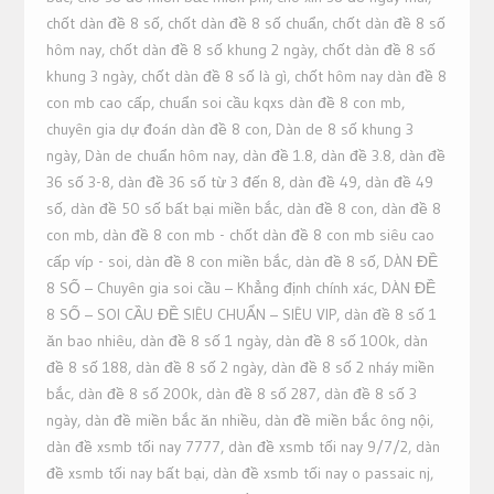
chốt dàn đề 8 số
,
chốt dàn đề 8 số chuẩn
,
chốt dàn đề 8 số
hôm nay
,
chốt dàn đề 8 số khung 2 ngày
,
chốt dàn đề 8 số
khung 3 ngày
,
chốt dàn đề 8 số là gì
,
chốt hôm nay dàn đề 8
con mb cao cấp
,
chuẩn soi cầu kqxs dàn đề 8 con mb
,
chuyên gia dự đoán dàn đề 8 con
,
Dàn de 8 số khung 3
ngày
,
Dàn de chuẩn hôm nay
,
dàn đề 1.8
,
dàn đề 3.8
,
dàn đề
36 số 3-8
,
dàn đề 36 số từ 3 đến 8
,
dàn đề 49
,
dàn đề 49
số
,
dàn đề 50 số bất bại miền bắc
,
dàn đề 8 con
,
dàn đề 8
con mb
,
dàn đề 8 con mb - chốt dàn đề 8 con mb siêu cao
cấp víp - soi
,
dàn đề 8 con miền bắc
,
dàn đề 8 số
,
DÀN ĐỀ
8 SỐ – Chuyên gia soi cầu – Khẳng định chính xác
,
DÀN ĐỀ
8 SỐ – SOI CẦU ĐỀ SIÊU CHUẨN – SIÊU VIP
,
dàn đề 8 số 1
ăn bao nhiêu
,
dàn đề 8 số 1 ngày
,
dàn đề 8 số 100k
,
dàn
đề 8 số 188
,
dàn đề 8 số 2 ngày
,
dàn đề 8 số 2 nháy miền
bắc
,
dàn đề 8 số 200k
,
dàn đề 8 số 287
,
dàn đề 8 số 3
ngày
,
dàn đề miền bắc ăn nhiều
,
dàn đề miền bắc ông nội
,
dàn đề xsmb tối nay 7777
,
dàn đề xsmb tối nay 9/7/2
,
dàn
đề xsmb tối nay bất bại
,
dàn đề xsmb tối nay o passaic nj
,