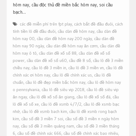
hôm nay, cầu độc thủ đề miền bắc hôm nay, soi cầu
bạch…
các đề miễn phí trên fpt play
,
cách bắt đề đầu đuôi
,
cách
tính tiền lô đề đầu đuôi
,
cầu dàn đề hôm nay
,
cầu dàn đề
hôm nay 00
,
cầu dàn đề hôm nay 200 ngày
,
cầu dàn đề
hôm nay 90 ngày
,
cầu dàn đề hôm nay ăn cơm
,
cầu dàn đề
hôm nay ô tô
,
cầu dàn đề xổ số 88
,
cầu dàn đề xổ số
power
,
cầu dàn đề xổ số u60
,
cầu đề 8 số
,
cầu lô đề 3 miền
chiều nay
,
cầu lô đề 3 miền in
,
cầu lô đề 3 miền vn
,
cầu lô đề
chính xác ơi hôm nay
,
cầu lô đề chính xác us
,
cầu lô đề
chuẩn
,
cầu lô đề đẹp miền bắc hôm nay
,
cầu lô đề hôm nay
o pennsylvania
,
cầu lô đề siêu vip 2018
,
cầu lô đề siêu vip
ăn ngay
,
cầu lô đề xổ số ăn giang
,
cầu lô đề xổ số đá
,
cầu
lô đề xổ số xe
,
cầu lô đề xsmb 4/7/2
,
cầu lô đề xsmb bạc
nhớ
,
cầu lô đề xsmb bach kim
,
cầu lô đề xsmb rong bạch
kim
,
cầu số đề 3 miền 7 soi
,
cầu số đề 3 miền n ngày hôm
nay
,
cầu số đề 3 miền quảng nam
,
cầu số đề 3 miền tháng
6
,
cầu số đề chính xác 666
,
cầu số đề chính xác bao nhiêu
,