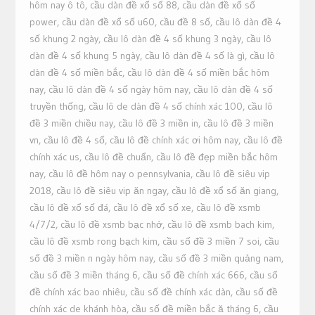
hôm nay ô tô
,
cầu dàn đề xổ số 88
,
cầu dàn đề xổ số
power
,
cầu dàn đề xổ số u60
,
cầu đề 8 số
,
cầu lô dàn đề 4
số khung 2 ngày
,
cầu lô dàn đề 4 số khung 3 ngày
,
cầu lô
dàn đề 4 số khung 5 ngày
,
cầu lô dàn đề 4 số là gì
,
cầu lô
dàn đề 4 số miền bắc
,
cầu lô dàn đề 4 số miền bắc hôm
nay
,
cầu lô dàn đề 4 số ngày hôm nay
,
cầu lô dàn đề 4 số
truyền thống
,
cầu lô de dàn đề 4 số chính xác 100
,
cầu lô
đề 3 miền chiều nay
,
cầu lô đề 3 miền in
,
cầu lô đề 3 miền
vn
,
cầu lô đề 4 số
,
cầu lô đề chính xác ơi hôm nay
,
cầu lô đề
chính xác us
,
cầu lô đề chuẩn
,
cầu lô đề đẹp miền bắc hôm
nay
,
cầu lô đề hôm nay o pennsylvania
,
cầu lô đề siêu vip
2018
,
cầu lô đề siêu vip ăn ngay
,
cầu lô đề xổ số ăn giang
,
cầu lô đề xổ số đá
,
cầu lô đề xổ số xe
,
cầu lô đề xsmb
4/7/2
,
cầu lô đề xsmb bạc nhớ
,
cầu lô đề xsmb bach kim
,
cầu lô đề xsmb rong bạch kim
,
cầu số đề 3 miền 7 soi
,
cầu
số đề 3 miền n ngày hôm nay
,
cầu số đề 3 miền quảng nam
,
cầu số đề 3 miền tháng 6
,
cầu số đề chính xác 666
,
cầu số
đề chính xác bao nhiêu
,
cầu số đề chính xác dàn
,
cầu số đề
chính xác de khánh hòa
,
cầu số đề miền bắc ă tháng 6
,
cầu