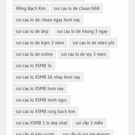
Rồng Bạch Kim
soi cau lo de chuan 668
soi cau lo de chuan ngay hom nay
soi cau lo de dep
soi cau lo de khung 3 ngay
soi cau lo de kqxs 3 mien
soi cau lo de mien phi
soi cau lo de online
soi cau lo de vip 3 mien
soi cau lo XSMB 3s
soi cau lo XSMB 16 nhay hom nay
soi cau lo XSMB hom nay
soi cau lo XSMB minh ngoc
soi cau lo XSMB rong bach kim
soi cau XSMB 1 lo duy nhat
soi cầu 3 miền
soi cầu lô kép xsmb
soi cầu lô mn âm dương