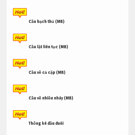
Cầu bạch thủ (MB)
Cầu lật liên tục (MB)
Cầu về cả cặp (MB)
Cầu về nhiều nháy (MB)
Thống kê đầu đuôi