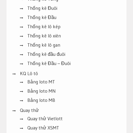
Thống kê Đuôi
Thống kê Đầu
Thống kê lô kép
Thống kê lô xiên
Thống kê lô gan
Thống kê đầu đuôi
Thống kê Đầu – Đuôi
KQ Lô tô
Bảng loto MT
Bảng loto MN
Bảng loto MB
Quay thử
Quay thử Vietlott
Quay thử XSMT