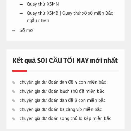
Quay thử XSMN
Quay thử XSMB | Quay thử xổ số miền Bắc
ngẫu nhiên
Sổ mơ
Kết quả SOI CẦU TỐI NAY mới nhất
chuyên gia dự đoán dàn đề 4 con miền bắc
chuyên gia dự đoán bạch thủ đề miền bắc
chuyên gia dự đoán dàn đề 8 con miền bắc
chuyên gia dự đoán ba càng víp miền bắc
chuyên gia dự đoán song thủ lô kép miền bắc