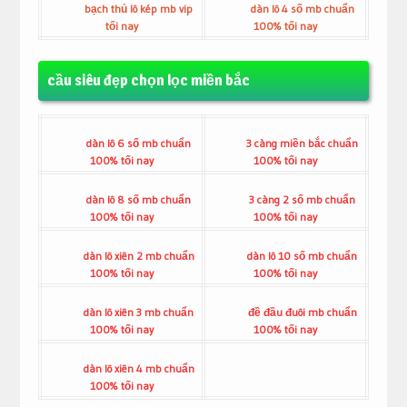
bạch thủ lô kép mb vip
dàn lô 4 số mb chuẩn
tối nay
100% tối nay
cầu siêu đẹp chọn lọc miền bắc
dàn lô 6 số mb chuẩn
3 càng miền bắc chuẩn
100% tối nay
100% tối nay
dàn lô 8 số mb chuẩn
3 càng 2 số mb chuẩn
100% tối nay
100% tối nay
dàn lô xiên 2 mb chuẩn
dàn lô 10 số mb chuẩn
100% tối nay
100% tối nay
dàn lô xiên 3 mb chuẩn
đề đầu đuôi mb chuẩn
100% tối nay
100% tối nay
dàn lô xiên 4 mb chuẩn
100% tối nay