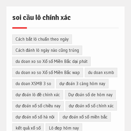
soi cầu lô chính xác
Cách bắt lô chuẩn theo ngày
Cách đánh lô ngày nào cũng trúng
du doan xo so Xổ số Miền Bắc dại phát
du doan xo so Xổ số Miền Bắc wap
du doan xsmb
du doan XSMB 3 so
dự đoán 3 càng hôm nay
dự đoán lô đề chính xác
Dự đoán số de hôm nay
dự đoán xổ số chiều nay
dự đoán xổ số chính xác
dự đoán xổ số hà nội
dự đoán xổ số miền bắc
kết quả xổ số
Lô đẹp hôm nay