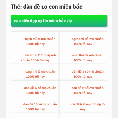
Thẻ:
dàn đề 10 con miền bắc
cầu siêu đẹp uy tín miền bắc víp
bạch thủ lô mb chuẩn
bạch thủ đề mb chuẩn
100% tối nay
100% tối nay
bạch thủ lô 2 nháy mb
song thủ đề mb chuẩn
chuẩn 100% tối nay
100% tối nay
song thủ lô mb chuẩn
dàn đề 4 số mb chuẩn
100% tối nay
100% tối nay
dàn đề 6 số mb chuẩn
dàn đề 8 số mb chuẩn
100% tối nay
100% tối nay
dàn đề 10 số mb chuẩn
song thủ lô kép mb víp tối
100% tối nay
nay