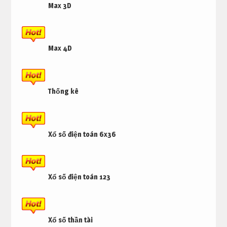
Max 3D
Max 4D
Thống kê
Xổ số điện toán 6x36
Xổ số điện toán 123
Xổ số thần tài