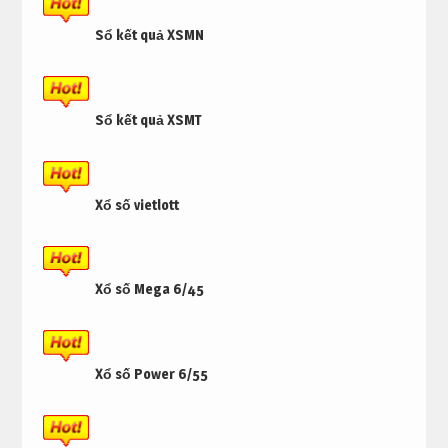
Sổ kết quả XSMN
Sổ kết quả XSMT
Xổ số vietlott
Xổ số Mega 6/45
Xổ số Power 6/55