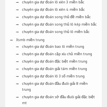
chuyên gia dự đoán lô xiên 3 miền bắc
chuyên gia dự đoán lô xiên 4 miền bắc
chuyên gia dự đoán song thủ đề miền bắc
chuyên gia dự đoán song thủ lô kép miền bắc
chuyên gia dự đoán song thủ lô miền bắc
Xsmb miền trung
chuyên gia dự đoán bao lô miền trung
chuyên gia dự đoán cặp xíu chủ miền trung
chuyên gia dự đoán đặc biệt miền trung
chuyên gia dự đoán giải tám miền trung
chuyên gia dự đoán lô 3 số miền trung
chuyên gia dự đoán đầu đuôi giải 8 miền
trung
chuyên gia dự đoán sớ đầu đuôi giải đặc biệt
mt