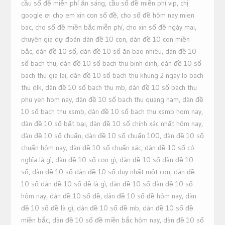
cầu số đề miễn phí ăn sáng
,
cầu số đề miễn phí vip
,
chị
google ơi cho em xin con số đề
,
cho số đề hôm nay mien
bac
,
cho số đề miền bắc miễn phí
,
cho xin số đề ngày mai
,
chuyên gia dự đoán dàn đề 10 con
,
dàn đề 10 con miền
bắc
,
dàn đề 10 số
,
dàn đề 10 số ăn bao nhiêu
,
dàn đề 10
số bach thu
,
dàn đề 10 số bach thu binh dinh
,
dàn đề 10 số
bach thu gia lai
,
dàn đề 10 số bach thu khung 2 ngay lo bach
thu dlk
,
dàn đề 10 số bach thu mb
,
dàn đề 10 số bach thu
phu yen hom nay
,
dàn đề 10 số bach thu quang nam
,
dàn đề
10 số bach thu xsmb
,
dàn đề 10 số bach thu xsmb hom nay
,
dàn đề 10 số bất bại
,
dàn đề 10 số chính xác nhất hôm nay
,
dàn đề 10 số chuẩn
,
dàn đề 10 số chuẩn 100
,
dàn đề 10 số
chuẩn hôm nay
,
dàn đề 10 số chuẩn xác
,
dàn đề 10 số có
nghĩa là gì
,
dàn đề 10 số con gì
,
dàn đề 10 số dàn đề 10
số
,
dàn đề 10 số dàn đề 10 số duy nhất một con
,
dàn đề
10 số dàn đề 10 số đề là gì
,
dàn đề 10 số dàn đề 10 số
hôm nay
,
dàn đề 10 số đề
,
dàn đề 10 số đề hôm nay
,
dàn
đề 10 số đề là gì
,
dàn đề 10 số đề mb
,
dàn đề 10 số đề
miền bắc
,
dàn đề 10 số đề miền bắc hôm nay
,
dàn đề 10 số