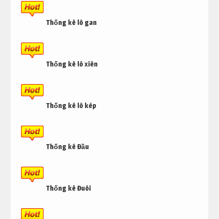
Thống kê lô gan
Thống kê lô xiên
Thống kê lô kép
Thống kê Đầu
Thống kê Đuôi