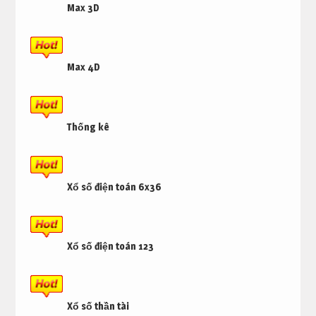
Max 3D
Max 4D
Thống kê
Xổ số điện toán 6x36
Xổ số điện toán 123
Xổ số thần tài