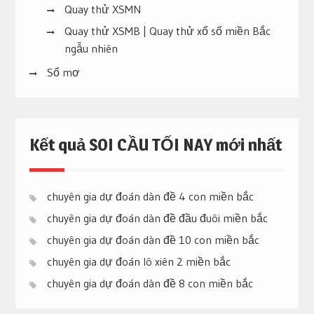
Quay thử XSMN
Quay thử XSMB | Quay thử xổ số miền Bắc
ngẫu nhiên
Sổ mơ
Kết quả SOI CẦU TỐI NAY mới nhất
chuyên gia dự đoán dàn đề 4 con miền bắc
chuyên gia dự đoán dàn đề đầu đuôi miền bắc
chuyên gia dự đoán dàn đề 10 con miền bắc
chuyên gia dự đoán lô xiên 2 miền bắc
chuyên gia dự đoán dàn đề 8 con miền bắc