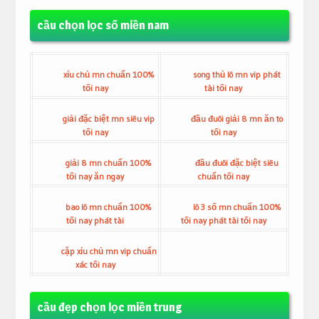
cầu chọn lọc số miền nam
xỉu chủ mn chuẩn 100%
song thủ lô mn vip phát
tối nay
tài tối nay
giải đặc biệt mn siêu vip
đầu đuôi giải 8 mn ăn to
tối nay
tối nay
giải 8 mn chuẩn 100%
đầu đuôi đặc biệt siêu
tối nay ăn ngay
chuẩn tối nay
bao lô mn chuẩn 100%
lô 3 số mn chuẩn 100%
tối nay phát tài
tối nay phát tài tối nay
cặp xỉu chủ mn vip chuẩn
xác tối nay
cầu đẹp chọn lọc miền trung