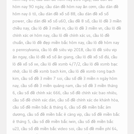
hôm nay 90 ngày
,
cầu dàn đề hôm nay ăn cơm
,
cầu dàn đề
hôm nay ô tô
,
cầu dàn đề xổ số 88
,
cầu dàn đề xổ số
power
,
cầu dàn đề xổ số u60
,
cầu đề 8 số
,
cầu lô đề 3 miền
chiều nay
,
cầu lô đề 3 miền in
,
cầu lô đề 3 miền vn
,
cầu lô đề
chính xác ơi hôm nay
,
cầu lô đề chính xác us
,
cầu lô đề
chuẩn
,
cầu lô đề đẹp miền bắc hôm nay
,
cầu lô đề hôm nay
o pennsylvania
,
cầu lô đề siêu vip 2018
,
cầu lô đề siêu vip
ăn ngay
,
cầu lô đề xổ số ăn giang
,
cầu lô đề xổ số đá
,
cầu
lô đề xổ số xe
,
cầu lô đề xsmb 4/7/2
,
cầu lô đề xsmb bạc
nhớ
,
cầu lô đề xsmb bach kim
,
cầu lô đề xsmb rong bạch
kim
,
cầu số đề 3 miền 7 soi
,
cầu số đề 3 miền n ngày hôm
nay
,
cầu số đề 3 miền quảng nam
,
cầu số đề 3 miền tháng
6
,
cầu số đề chính xác 666
,
cầu số đề chính xác bao nhiêu
,
cầu số đề chính xác dàn
,
cầu số đề chính xác de khánh hòa
,
cầu số đề miền bắc ă tháng 6
,
cầu số đề miền bắc âm
dương
,
cầu số đề miền bắc ê càng vip
,
cầu số đề miền bắc
ê tháng 5
,
cầu số đề miền bắc iwin
,
cầu số đề miền bắc
u23
,
cầu số đề miền bắc video soi
,
cầu số đề miễn phí 64
,