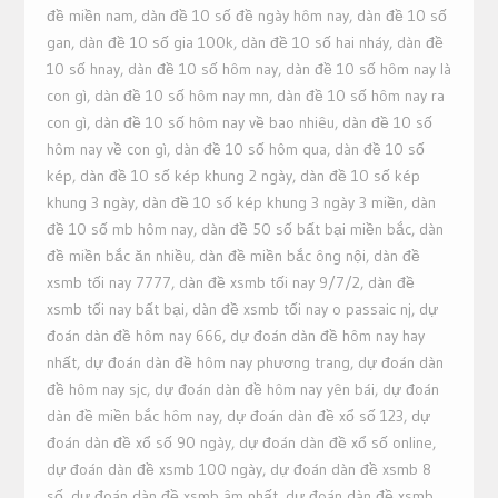
đề miền nam
,
dàn đề 10 số đề ngày hôm nay
,
dàn đề 10 số
gan
,
dàn đề 10 số gia 100k
,
dàn đề 10 số hai nháy
,
dàn đề
10 số hnay
,
dàn đề 10 số hôm nay
,
dàn đề 10 số hôm nay là
con gì
,
dàn đề 10 số hôm nay mn
,
dàn đề 10 số hôm nay ra
con gì
,
dàn đề 10 số hôm nay về bao nhiêu
,
dàn đề 10 số
hôm nay về con gì
,
dàn đề 10 số hôm qua
,
dàn đề 10 số
kép
,
dàn đề 10 số kép khung 2 ngày
,
dàn đề 10 số kép
khung 3 ngày
,
dàn đề 10 số kép khung 3 ngày 3 miền
,
dàn
đề 10 số mb hôm nay
,
dàn đề 50 số bất bại miền bắc
,
dàn
đề miền bắc ăn nhiều
,
dàn đề miền bắc ông nội
,
dàn đề
xsmb tối nay 7777
,
dàn đề xsmb tối nay 9/7/2
,
dàn đề
xsmb tối nay bất bại
,
dàn đề xsmb tối nay o passaic nj
,
dự
đoán dàn đề hôm nay 666
,
dự đoán dàn đề hôm nay hay
nhất
,
dự đoán dàn đề hôm nay phương trang
,
dự đoán dàn
đề hôm nay sjc
,
dự đoán dàn đề hôm nay yên bái
,
dự đoán
dàn đề miền bắc hôm nay
,
dự đoán dàn đề xổ số 123
,
dự
đoán dàn đề xổ số 90 ngày
,
dự đoán dàn đề xổ số online
,
dự đoán dàn đề xsmb 100 ngày
,
dự đoán dàn đề xsmb 8
số
,
dự đoán dàn đề xsmb âm nhất
,
dự đoán dàn đề xsmb