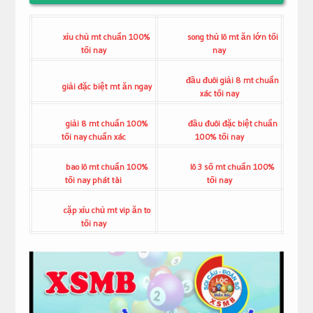
xỉu chủ mt chuẩn 100%
song thủ lô mt ăn lớn tối
tối nay
nay
đầu đuôi giải 8 mt chuẩn
giải đặc biệt mt ăn ngay
xác tối nay
giải 8 mt chuẩn 100%
đầu đuôi đặc biệt chuẩn
tối nay chuẩn xác
100% tối nay
bao lô mt chuẩn 100%
lô 3 số mt chuẩn 100%
tối nay phát tài
tối nay
cặp xỉu chủ mt vip ăn to
tối nay