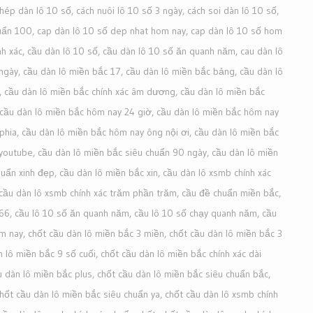
hép dàn lô 10 số
,
cách nuôi lô 10 số 3 ngày
,
cách soi dàn lô 10 số
,
huẩn 100
,
cap dàn lô 10 số dep nhat hom nay
,
cap dàn lô 10 số hom
nh xác
,
cầu dàn lô 10 số
,
cầu dàn lô 10 số ăn quanh năm
,
cau dàn lô
 ngày
,
cầu dàn lô miền bắc 17
,
cầu dàn lô miền bắc bảng
,
cầu dàn lô
,
cầu dàn lô miền bắc chính xác âm dương
,
cầu dàn lô miền bắc
cầu dàn lô miền bắc hôm nay 24 giờ
,
cầu dàn lô miền bắc hôm nay
phia
,
cầu dàn lô miền bắc hôm nay ông nội ơi
,
cầu dàn lô miền bắc
 youtube
,
cầu dàn lô miền bắc siêu chuẩn 90 ngày
,
cầu dàn lô miền
huẩn xinh đẹp
,
cầu dàn lô miền bắc xin
,
cầu dàn lô xsmb chính xác
cầu dàn lô xsmb chính xác trăm phần trăm
,
cầu đề chuẩn miền bắc
,
666
,
cầu lô 10 số ăn quanh năm
,
cầu lô 10 số chạy quanh năm
,
cầu
ôm nay
,
chốt cầu dàn lô miền bắc 3 miền
,
chốt cầu dàn lô miền bắc 3
n lô miền bắc 9 số cuối
,
chốt cầu dàn lô miền bắc chính xác dài
u dàn lô miền bắc plus
,
chốt cầu dàn lô miền bắc siêu chuẩn bắc
,
hốt cầu dàn lô miền bắc siêu chuẩn ya
,
chốt cầu dàn lô xsmb chính