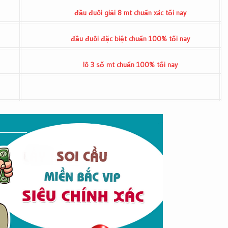
đầu đuôi giải 8 mt chuẩn xác tối nay
đầu đuôi đặc biệt chuẩn 100% tối nay
lô 3 số mt chuẩn 100% tối nay