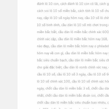
đánh lô 10 con
,
cách đánh lô 10 con có lãi
,
cách g
cách soi lô 10 số miền bắc
,
cách tính lô 10 số c
nay
,
cặp lô 10 số ngày hôm nay
,
cầu 10 số lô chí
10 số binh dinh
,
cầu dàn lô 10 số mb chơi trong
miền bắc bắt
,
cầu dàn lô miền bắc chính xác 600
chính xác cặp
,
cầu dàn lô miền bắc hôm nay 168
,
nào đẹp
,
cầu dàn lô miền bắc hôm nay o philadel
hôm nay về con gì
,
cầu dàn lô miền bắc hôm nay
bắc siêu chuẩn bạch
,
cầu dàn lô miền bắc siêu c
cho giải đặc biệt
,
cầu dàn lô xsmb chính xác nay
,
cầu lô 10 số
,
cầu lô 10 số 3 ngày
,
cầu lô 10 số 
lô 10 số chính xác 100
,
cầu lô 10 số chính xác h
ngày
,
chốt cầu dàn lô miền bắc 3 số
,
chốt cầu dà
nhất
,
chốt cầu dàn lô miền bắc đoán soi
,
chốt cầ
chốt cầu dàn lô miền bắc siêu chuẩn bao nhiêu
,
c