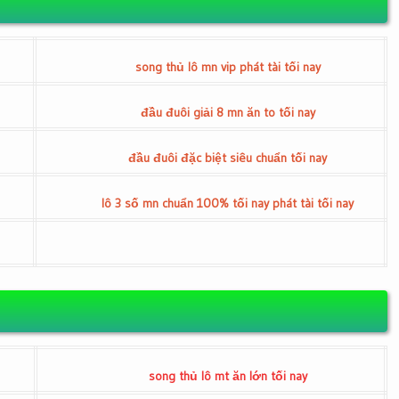
song thủ lô mn vip phát tài tối nay
đầu đuôi giải 8 mn ăn to tối nay
đầu đuôi đặc biệt siêu chuẩn tối nay
lô 3 số mn chuẩn 100% tối nay phát tài tối nay
song thủ lô mt ăn lớn tối nay