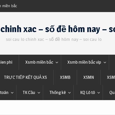
n miền bắc
chuyên gia dự đoán song thủ lô miền bắc
o chinh xac – số đề hôm nay – so
soi cau lo chinh xac – số đề hôm nay – soi cau lo
ien phi
Xsmb miền bắc
Xsmb miền bắc vip
TRỰC TIẾP KẾT QUẢ XS
XSMB
XSMN
XSM
 toán
TK Cầu
Thống kê
KQ Lô tô
Qu