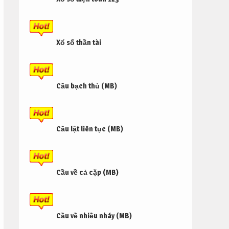
Xổ số thần tài
Cầu bạch thủ (MB)
Cầu lật liên tục (MB)
Cầu về cả cặp (MB)
Cầu về nhiều nháy (MB)