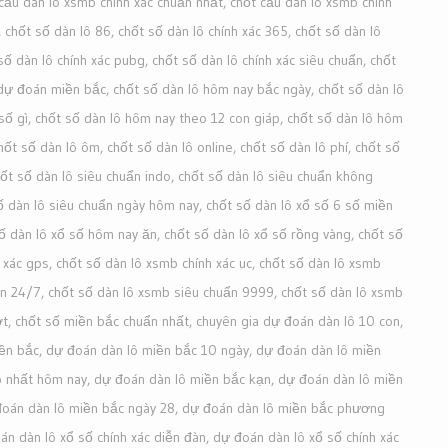
cầu dàn lô xsmb chính xác chuẩn nhất
,
chốt cầu dàn lô xsmb chính
,
chốt số dàn lô 86
,
chốt số dàn lô chính xác 365
,
chốt số dàn lô
số dàn lô chính xác pubg
,
chốt số dàn lô chính xác siêu chuẩn
,
chốt
 dự đoán miền bắc
,
chốt số dàn lô hôm nay bắc ngày
,
chốt số dàn lô
số gì
,
chốt số dàn lô hôm nay theo 12 con giáp
,
chốt số dàn lô hôm
hốt số dàn lô ôm
,
chốt số dàn lô online
,
chốt số dàn lô phí
,
chốt số
ốt số dàn lô siêu chuẩn indo
,
chốt số dàn lô siêu chuẩn không
ố dàn lô siêu chuẩn ngày hôm nay
,
chốt số dàn lô xổ số 6 số miền
ố dàn lô xổ số hôm nay ăn
,
chốt số dàn lô xổ số rồng vàng
,
chốt số
 xác gps
,
chốt số dàn lô xsmb chính xác uc
,
chốt số dàn lô xsmb
ẩn 24/7
,
chốt số dàn lô xsmb siêu chuẩn 9999
,
chốt số dàn lô xsmb
ớt
,
chốt số miền bắc chuẩn nhất
,
chuyên gia dự đoán dàn lô 10 con
,
iền bắc
,
dự đoán dàn lô miền bắc 10 ngày
,
dự đoán dàn lô miền
p nhất hôm nay
,
dự đoán dàn lô miền bắc kạn
,
dự đoán dàn lô miền
oán dàn lô miền bắc ngày 28
,
dự đoán dàn lô miền bắc phương
án dàn lô xổ số chính xác diễn đàn
,
dự đoán dàn lô xổ số chính xác