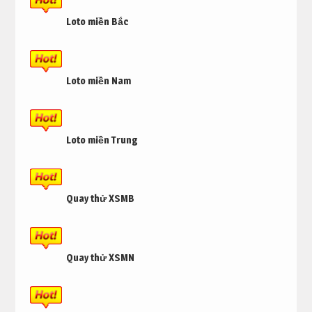
Loto miền Bắc
Loto miền Nam
Loto miền Trung
Quay thử XSMB
Quay thử XSMN