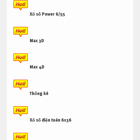
Xổ số Power 6/55
Max 3D
Max 4D
Thống kê
Xổ số điện toán 6x36