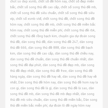
chot so dep xsmb
,
chốt số đề hôm nay
,
chốt số đẹp miền
bắc
,
chốt số song thủ đề cao cấp
,
chốt số song thủ đề mb
,
chốt số song thủ đề siêu chuẩn
,
chốt số song thủ đề siêu
víp
,
chốt số xsmb stđ
,
chốt song thủ đề
,
chốt song thủ đề
hôm nay
,
chốt song thủ đề mb
,
chốt song thủ đề miền bắc
hôm nay
,
chốt song thủ đề miễn phí
,
chốt song thủ đề rbk
,
chốt song thủ đề rồng bạch kim
,
chuyên gia dự đoán song
thủ đề
,
dàn song thủ đề
,
dàn song thủ đề 247
,
dàn song
thủ đề 666
,
dàn song thủ đề 888
,
dàn song thủ đề bạch
kim
,
dàn song thủ đề cao cấp
,
dàn song thủ đề chiều nay
,
dàn song thủ đề chuẩn
,
dàn song thủ đề chuẩn nhất
,
dàn
song thủ đề đại phát
,
dàn song thủ đề đẹp mb
,
dàn song
thủ đề đẹp nhất
,
dàn song thủ đề free
,
dàn song thủ đề
hàng ngày
,
dàn song thủ đề hay về
,
dàn song thủ đề hay về
nhất
,
Dàn song thủ đề hôm nay
,
dàn song thủ đề hom nay la
con gi
,
dàn song thủ đề là gì
,
dàn song thủ đề là sao
,
dàn
song thủ đề mb
,
dàn song thủ đề mb đẹp nhất
,
dàn song
thủ đề mb siêu chuẩn
,
dàn song thủ đề miền bắc
,
Dàn song
thủ đề miền bắc miễn phí
,
dự đoán lô đề ngày hôm nay