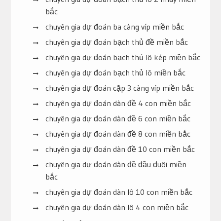
bắc
chuyên gia dự đoán ba càng víp miền bắc
chuyên gia dự đoán bạch thủ đề miền bắc
chuyên gia dự đoán bạch thủ lô kép miền bắc
chuyên gia dự đoán bạch thủ lô miền bắc
chuyên gia dự đoán cặp 3 càng víp miền bắc
chuyên gia dự đoán dàn đề 4 con miền bắc
chuyên gia dự đoán dàn đề 6 con miền bắc
chuyên gia dự đoán dàn đề 8 con miền bắc
chuyên gia dự đoán dàn đề 10 con miền bắc
chuyên gia dự đoán dàn đề đầu đuôi miền
bắc
chuyên gia dự đoán dàn lô 10 con miền bắc
chuyên gia dự đoán dàn lô 4 con miền bắc