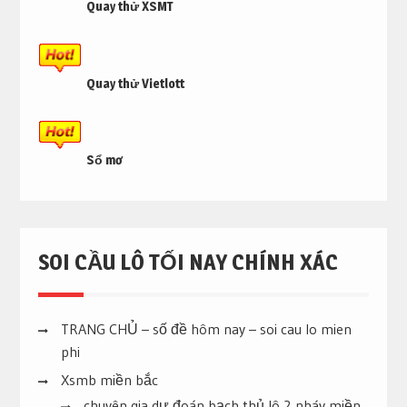
Quay thử XSMT
Quay thử Vietlott
Sổ mơ
SOI CẦU LÔ TỐI NAY CHÍNH XÁC
TRANG CHỦ – số đề hôm nay – soi cau lo mien
phi
Xsmb miền bắc
chuyên gia dự đoán bạch thủ lô 2 nháy miền