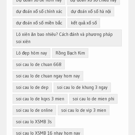
dự đoán xổ số chính xác
dự đoán xổ số hà nội
dự đoán xổ số miền bắc
kết quả xổ số
Lô xiên ăn bao nhiêu? Cách đánh và phương pháp
soi xiên
Lô đẹp hôm nay
Rồng Bạch Kim
soi cau lo de chuan 668
soi cau lo de chuan ngay hom nay
soi cau lo de dep
soi cau lo de khung 3 ngay
soi cau lo de kqxs 3 mien
soi cau lo de mien phi
soi cau lo de online
soi cau lo de vip 3 mien
soi cau lo XSMB 3s
soi cau lo XSMB 16 nhay hom nay