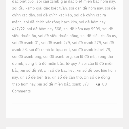
đặc biệt cuối
,
soi cầu xsmb giải đặc biệt miền bắc hôm nay
,
soi cầu xsmb giải đặc biệt tuần
,
soi dàn đề hôm nay
,
soi đề
chính xác dàn
,
soi đề chính xác kép
,
soi đề chính xác ra
mệnh
,
soi đề chính xác rông bạch kim
,
soi đề hôm nay
4/7/22
,
soi đề hôm nay 568
,
soi đề hôm nay 9999
,
soi đề
siêu chuẩn ăn
,
soi đề siêu chuẩn nẵng
,
soi đề siêu chuẩn us
,
soi đề xsmb 01
,
soi đề xsmb 2/9
,
soi đề xsmb 279
,
soi đề
xsmb 28
,
soi đề xsmb ketqua.net
,
soi đề xsmb kubet 79
,
soi đề xsmb ong
,
soi đề xsmb org
,
soi lô đề mb
,
song thu
de mb
,
song thủ đề miền bắc
,
tứ quý 7 soi cầu lô đề miền
bắc
,
xin số đề 98
,
xin số đề bạc liêu
,
xin số đề bạc liêu hôm
nay
,
xin số đề bến tre
,
xin số đề cần thơ
,
xin số đề đồng
tháp hôm nay
,
xin số đề miền bắc
,
xsmb 3/3
88
Comments