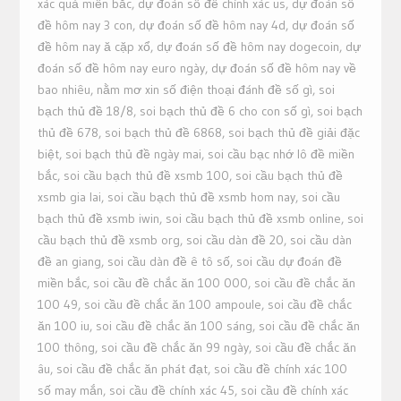
xác quả miền bắc
,
dự đoán số đề chính xác us
,
dự đoán số
đề hôm nay 3 con
,
dự đoán số đề hôm nay 4d
,
dự đoán số
đề hôm nay ă cặp xổ
,
dự đoán số đề hôm nay dogecoin
,
dự
đoán số đề hôm nay euro ngày
,
dự đoán số đề hôm nay về
bao nhiêu
,
nằm mơ xin số điện thoại đánh đề số gì
,
soi
bạch thủ đề 18/8
,
soi bạch thủ đề 6 cho con số gì
,
soi bạch
thủ đề 678
,
soi bạch thủ đề 6868
,
soi bạch thủ đề giải đặc
biệt
,
soi bạch thủ đề ngày mai
,
soi cầu bạc nhớ lô đề miền
bắc
,
soi cầu bạch thủ đề xsmb 100
,
soi cầu bạch thủ đề
xsmb gia lai
,
soi cầu bạch thủ đề xsmb hom nay
,
soi cầu
bạch thủ đề xsmb iwin
,
soi cầu bạch thủ đề xsmb online
,
soi
cầu bạch thủ đề xsmb org
,
soi cầu dàn đề 20
,
soi cầu dàn
đề an giang
,
soi cầu dàn đề ê tô số
,
soi cầu dự đoán đề
miền bắc
,
soi cầu đề chắc ăn 100 000
,
soi cầu đề chắc ăn
100 49
,
soi cầu đề chắc ăn 100 ampoule
,
soi cầu đề chắc
ăn 100 iu
,
soi cầu đề chắc ăn 100 sáng
,
soi cầu đề chắc ăn
100 thông
,
soi cầu đề chắc ăn 99 ngày
,
soi cầu đề chắc ăn
âu
,
soi cầu đề chắc ăn phát đạt
,
soi cầu đề chính xác 100
số may mắn
,
soi cầu đề chính xác 45
,
soi cầu đề chính xác