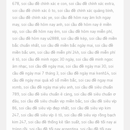
678
,
soi cầu đề chính xác e con
,
soi cầu đề chính xác extra
,
soi cầu đề chính xác ô to
,
soi cầu đề chính xác quảng bình
,
soi cầu đề chính xác ye
,
soi cầu đề hôm nay âm lich ngay
may
,
soi cầu đề hôm nay anh
,
soi cầu đề hôm nay ê miền
vip
,
soi cầu đề hôm nay êm
,
soi cầu đề hôm nay miễn phí
,
soi cầu đề hôm nay ư2888
,
soi cầu đề kép
,
soi cầu đề miền
bắc chuẩn nhất
,
soi cầu đề miền bắc ngày mai
,
soi cầu đề
miền bắc ưm
,
soi cầu đề miễn phí 24h
,
soi cầu đề miễn phí
ê tô
,
soi cầu đề minh ngọc 30 ngày
,
soi cầu đề minh ngọc
âm nhạc
,
soi cầu đề ngày mai
,
soi cầu đề ngày mai 30
,
soi
cầu đề ngày mai 7 tháng 3
,
soi cầu đề ngày mai kenh14
,
soi
cầu đề ngày mai quả xổ số miền bắc
,
soi cau đề ngay mai
xsmb
,
soi cầu đề ngày mai yêu anh
,
soi cầu đề siêu chuẩn
789
,
soi cầu đề siêu chuẩn ê càng
,
soi cầu đề siêu chuẩn ơ
đâu
,
soi cầu đề siêu chuẩn vip miền bắc
,
soi cầu đề siêu víp
86
,
soi cầu đề siêu víp đẹp nhất
,
soi cầu đề siêu vip kim
247
,
soi cầu đề siêu víp ô tô
,
soi cầu đề siêu vip rồng bạch
kim 247
,
soi cầu đề thống kê tần suất
,
soi cầu đề tối nay ai
trúng rồi
,
soi cầu đề tối nay argentina
,
soi cầu đề tối nay