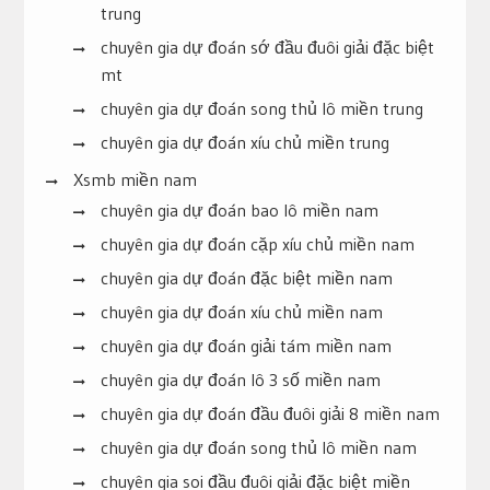
trung
chuyên gia dự đoán sớ đầu đuôi giải đặc biệt
mt
chuyên gia dự đoán song thủ lô miền trung
chuyên gia dự đoán xíu chủ miền trung
Xsmb miền nam
chuyên gia dự đoán bao lô miền nam
chuyên gia dự đoán cặp xíu chủ miền nam
chuyên gia dự đoán đặc biệt miền nam
chuyên gia dự đoán xíu chủ miền nam
chuyên gia dự đoán giải tám miền nam
chuyên gia dự đoán lô 3 số miền nam
chuyên gia dự đoán đầu đuôi giải 8 miền nam
chuyên gia dự đoán song thủ lô miền nam
chuyên gia soi đầu đuôi giải đặc biệt miền