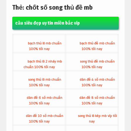
Thẻ:
chốt số song thủ đề mb
cầu siêu đẹp uy tín miền bắc víp
bạch thủ lô mb chuẩn
bạch thủ đề mb chuẩn
100% tối nay
100% tối nay
bạch thủ lô 2 nháy mb
song thủ đề mb chuẩn
chuẩn 100% tối nay
100% tối nay
song thủ lô mb chuẩn
dàn đề 4 số mb chuẩn
100% tối nay
100% tối nay
dàn đề 6 số mb chuẩn
dàn đề 8 số mb chuẩn
100% tối nay
100% tối nay
dàn đề 10 số mb chuẩn
song thủ lô kép mb víp tối
100% tối nay
nay