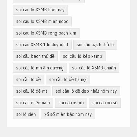
soi cau lo XSMB hom nay
soi cau lo XSMB minh ngoc
soi cau lo XSMB rong bach kim
soi cau XSMB 1 lo duy nhat
soi cầu bạch thủ lô
soi cầu bạch thủ đề
soi cầu lô kép xsmb
soi cầu lô mn âm dương
soi cầu lô XSMB chuẩn
soi cầu lô đề
soi cầu lô đề hà nội
soi cầu lô đề mt
soi cầu lô đề đẹp nhất hôm nay
soi cầu miền nam
soi cầu xsmb
soi cầu xổ số
soi lô xiên
xổ số miền bắc hôm nay