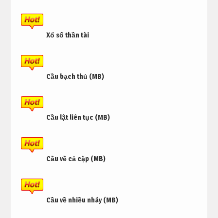
Xổ số thần tài
Cầu bạch thủ (MB)
Cầu lật liên tục (MB)
Cầu về cả cặp (MB)
Cầu về nhiều nháy (MB)