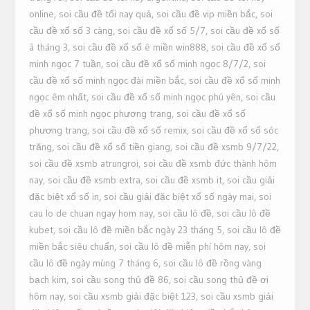
online
,
soi cầu đề tối nay quả
,
soi cầu đề vip miền bắc
,
soi
cầu đề xổ số 3 càng
,
soi cầu đề xổ số 5/7
,
soi cầu đề xổ số
â tháng 3
,
soi cầu đề xổ số ê miền win888
,
soi cầu đề xổ số
minh ngọc 7 tuần
,
soi cầu đề xổ số minh ngọc 8/7/2
,
soi
cầu đề xổ số minh ngọc đài miền bắc
,
soi cầu đề xổ số minh
ngọc êm nhất
,
soi cầu đề xổ số minh ngọc phú yên
,
soi cầu
đề xổ số minh ngọc phương trang
,
soi cầu đề xổ số
phương trang
,
soi cầu đề xổ số remix
,
soi cầu đề xổ số sóc
trăng
,
soi cầu đề xổ số tiền giang
,
soi cầu đề xsmb 9/7/22
,
soi cầu đề xsmb atrungroi
,
soi cầu đề xsmb đức thành hôm
nay
,
soi cầu đề xsmb extra
,
soi cầu đề xsmb it
,
soi cầu giải
đặc biệt xổ số in
,
soi cầu giải đặc biệt xổ số ngày mai
,
soi
cau lo de chuan ngay hom nay
,
soi cầu lô đề
,
soi cầu lô đề
kubet
,
soi cầu lô đề miền bắc ngày 23 tháng 5
,
soi cầu lô đề
miền bắc siêu chuẩn
,
soi cầu lô đề miễn phí hôm nay
,
soi
cầu lô đề ngày mùng 7 tháng 6
,
soi cầu lô đề rồng vàng
bạch kim
,
soi cầu song thủ đề 86
,
soi cầu song thủ đề ơi
hôm nay
,
soi cầu xsmb giải đặc biệt 123
,
soi cầu xsmb giải