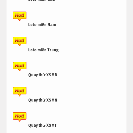
Loto miền Nam
Loto miền Trung
Quay thử XSMB
Quay thử XSMN
Quay thử XSMT