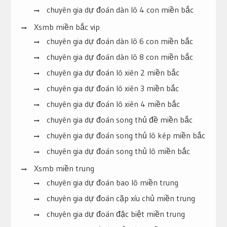
chuyên gia dự đoán dàn lô 4 con miền bắc
Xsmb miền bắc vip
chuyên gia dự đoán dàn lô 6 con miền bắc
chuyên gia dự đoán dàn lô 8 con miền bắc
chuyên gia dự đoán lô xiên 2 miền bắc
chuyên gia dự đoán lô xiên 3 miền bắc
chuyên gia dự đoán lô xiên 4 miền bắc
chuyên gia dự đoán song thủ đề miền bắc
chuyên gia dự đoán song thủ lô kép miền bắc
chuyên gia dự đoán song thủ lô miền bắc
Xsmb miền trung
chuyên gia dự đoán bao lô miền trung
chuyên gia dự đoán cặp xíu chủ miền trung
chuyên gia dự đoán đặc biệt miền trung