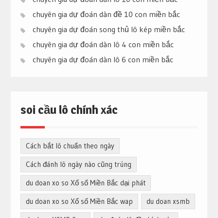
chuyên gia dự đoán dàn đề 10 con miền bắc
chuyên gia dự đoán song thủ lô kép miền bắc
chuyên gia dự đoán dàn lô 4 con miền bắc
chuyên gia dự đoán dàn lô 6 con miền bắc
soi cầu lô chính xác
Cách bắt lô chuẩn theo ngày
Cách đánh lô ngày nào cũng trúng
du doan xo so Xổ số Miền Bắc dại phát
du doan xo so Xổ số Miền Bắc wap
du doan xsmb