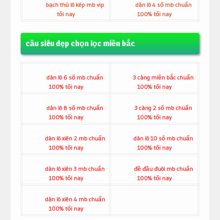
bạch thủ lô kép mb vip
dàn lô 4 số mb chuẩn
tối nay
100% tối nay
cầu siêu đẹp chọn lọc miền bắc
dàn lô 6 số mb chuẩn
3 càng miền bắc chuẩn
100% tối nay
100% tối nay
dàn lô 8 số mb chuẩn
3 càng 2 số mb chuẩn
100% tối nay
100% tối nay
dàn lô xiên 2 mb chuẩn
dàn lô 10 số mb chuẩn
100% tối nay
100% tối nay
dàn lô xiên 3 mb chuẩn
đề đầu đuôi mb chuẩn
100% tối nay
100% tối nay
dàn lô xiên 4 mb chuẩn
100% tối nay