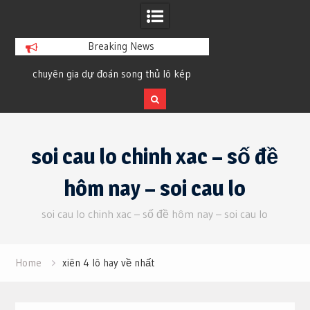
Breaking News
 đoán song thủ lô kép
chuyên gia dự đoán dàn lô 4 con miền
miền bắc
bắc
Skip
to
soi cau lo chinh xac – số đề
content
hôm nay – soi cau lo
soi cau lo chinh xac – số đề hôm nay – soi cau lo
Home
xiên 4 lô hay về nhất