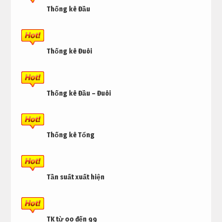
Thống kê Đầu
Thống kê Đuôi
Thống kê Đầu – Đuôi
Thống kê Tổng
Tần suất xuất hiện
TK từ 00 đến 99