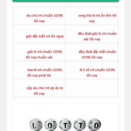
xỉu chủ mt chuẩn 100%
song thủ lô mt ăn lớn tối
tối nay
nay
đầu đuôi giải 8 mt chuẩn
giải đặc biệt mt ăn ngay
xác tối nay
giải 8 mt chuẩn 100%
đầu đuôi đặc biệt chuẩn
tối nay chuẩn xác
100% tối nay
bao lô mt chuẩn 100%
lô 3 số mt chuẩn 100%
tối nay phát tài
tối nay
cặp xỉu chủ mt vip ăn to
tối nay