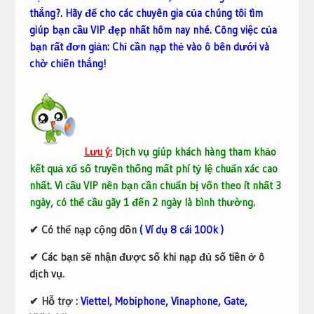
thắng?. Hãy để cho các chuyên gia của chúng tôi tìm
giúp bạn cầu VIP đẹp nhất hôm nay nhé. Công việc của
bạn rất đơn giản: Chỉ cần nạp thẻ vào ô bên dưới và
chờ chiến thắng!
Lưu ý:
Dịch vụ giúp khách hàng tham khảo
kết quả xổ số truyền thống mất phí tỷ lệ chuẩn xác cao
nhất. Vì cầu VIP nên bạn cần chuẩn bị vốn theo ít nhất 3
ngày, có thể cầu gãy 1 đến 2 ngày là bình thường.
✔ Có thể nạp cộng dồn
( Ví dụ 8 cái 100k )
✔ Các bạn sẽ nhận được số khi nạp đủ số tiền ở ô
dịch vụ
.
✔ Hỗ trợ :
Viettel, Mobiphone, Vinaphone, Gate,