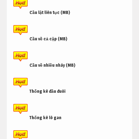
Cầu lật liên tục (MB)
Cầu về cả cặp (MB)
Cầu về nhiều nháy (MB)
Thống kê đầu đuôi
Thống kê lô gan