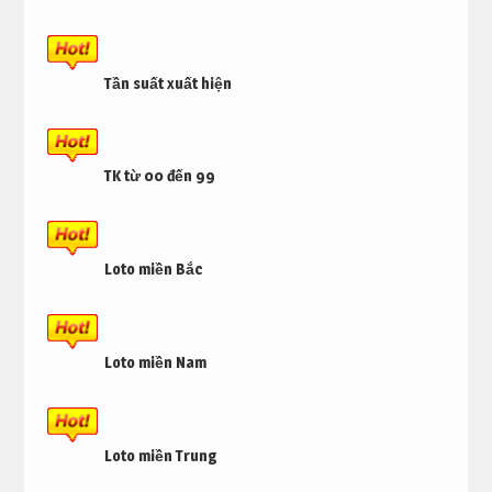
Tần suất xuất hiện
TK từ 00 đến 99
Loto miền Bắc
Loto miền Nam
Loto miền Trung