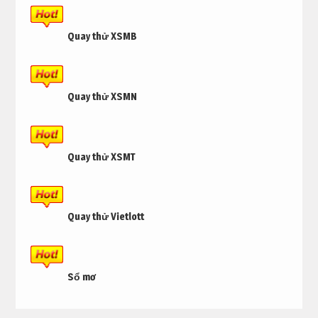
Quay thử XSMB
Quay thử XSMN
Quay thử XSMT
Quay thử Vietlott
Sổ mơ