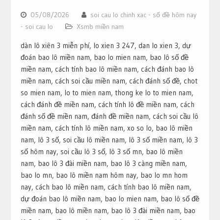
05/08/2026
soi cau lo chinh xac - số đề hôm nay
- soi cau lo
Xsmb miền nam
dàn lô xiên 3 miễn phí, lo xien 3 247, dan lo xien 3, dự
đoán bao lô miền nam, bao lo mien nam, bao lô số đề
miền nam, cách tính bao lô miền nam, cách đánh bao lô
miền nam, cách soi cầu miền nam, cách đánh số đề, chot
so mien nam, lo to mien nam, thong ke lo to mien nam,
cách đánh đề miền nam, cách tính lô đề miền nam, cách
đánh số đề miền nam, đánh đề miền nam, cách soi cầu lô
miền nam, cách tính lô miền nam, xo so lo, bao lô miền
nam, lô 3 số, soi cầu lô miền nam, lô 3 số miền nam, lô 3
số hôm nay, soi cầu lô 3 số, lô 3 số mn, bao lô miền
nam, bao lô 3 đài miền nam, bao lô 3 càng miền nam,
bao lo mn, bao lô miền nam hôm nay, bao lo mn hom
nay, cách bao lô miền nam, cách tính bao lô miền nam,
dự đoán bao lô miền nam, bao lo mien nam, bao lô số đề
miền nam, bao lô miền nam, bao lô 3 đài miền nam, bao