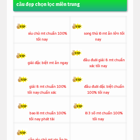
cầu đẹp chọn lọc miền trung
xỉu chủ mt chuẩn 100%
song thủ lô mt ăn lớn tối
tối nay
nay
đầu đuôi giải 8 mt chuẩn
giải đặc biệt mt ăn ngay
xác tối nay
giải 8 mt chuẩn 100%
đầu đuôi đặc biệt chuẩn
tối nay chuẩn xác
100% tối nay
bao lô mt chuẩn 100%
lô 3 số mt chuẩn 100%
tối nay phát tài
tối nay
cặp xỉu chủ mt vip ăn to