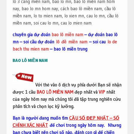
lô 3 càng miền nam, bao lo mn, bao lô miền nam hôm
nay, bao lo mn hom nay, cách bao lô miền nam, cầu lô
miền nam, lo to mien nam, lo xien mn, cau lo mn, cầu lô
miền nam, soi cau lo mn, cau lo mien nam
chuyên gia dự đoán
bao lô miền nam
– dự đoán bao lô
mn – soi cầu dự đoán
lô đề miền nam
– soi cau
lo de
bach thu mien nam
– bao lô miền trung
BAO LÔ MIỀN NAM
Với thẻ vào ô dịch vụ phía dưới Bạn sẽ nhận
được 1 cầu
BAO LÔ MIỀN NAM
đẹp nhất và
VIP
nhất
của ngày hôm nay mà chúng tôi đã tập trung nghiên cứu
phân tích và chọn lọc kỹ lưỡng.
Bạn là người đang muốn tìm
CẦU SỐ ĐẸP NHẤT – SỐ
CHÍNH XÁC NHẤT
để chơi trong ngày hôm nay. Nhưng
bạn chưa biết nên chơi số nào, đánh con gì để chiến