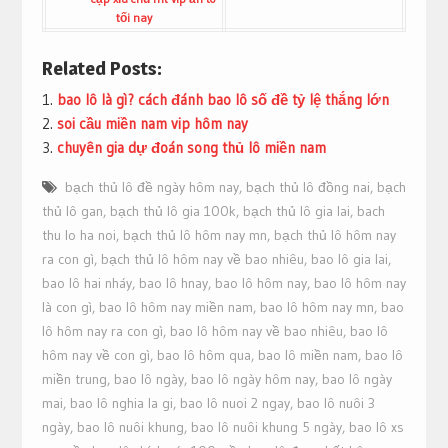
tối nay
Related Posts:
bao lô là gì? cách đánh bao lô số đề tỷ lệ thắng lớn
soi cầu miền nam vip hôm nay
chuyên gia dự đoán song thủ lô miền nam
bạch thủ lô đề ngày hôm nay
,
bạch thủ lô đồng nai
,
bạch
thủ lô gan
,
bạch thủ lô gia 100k
,
bạch thủ lô gia lai
,
bach
thu lo ha noi
,
bạch thủ lô hôm nay mn
,
bạch thủ lô hôm nay
ra con gì
,
bạch thủ lô hôm nay về bao nhiêu
,
bao lô gia lai
,
bao lô hai nháy
,
bao lô hnay
,
bao lô hôm nay
,
bao lô hôm nay
là con gì
,
bao lô hôm nay miền nam
,
bao lô hôm nay mn
,
bao
lô hôm nay ra con gì
,
bao lô hôm nay về bao nhiêu
,
bao lô
hôm nay về con gì
,
bao lô hôm qua
,
bao lô miền nam
,
bao lô
miền trung
,
bao lô ngày
,
bao lô ngày hôm nay
,
bao lô ngày
mai
,
bao lô nghia la gi
,
bao lô nuoi 2 ngay
,
bao lô nuôi 3
ngày
,
bao lô nuôi khung
,
bao lô nuôi khung 5 ngày
,
bao lô xs