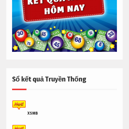
Sổ kết quả Truyền Thống
XSMB