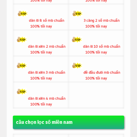
100% tối nay
100% tối nay
dàn lô 8 số mb chuẩn
3 càng 2 số mb chuẩn
100% tối nay
100% tối nay
dàn lô xiên 2 mb chuẩn
dàn lô 10 số mb chuẩn
100% tối nay
100% tối nay
dàn lô xiên 3 mb chuẩn
đề đầu đuôi mb chuẩn
100% tối nay
100% tối nay
dàn lô xiên 4 mb chuẩn
100% tối nay
cầu chọn lọc số miền nam