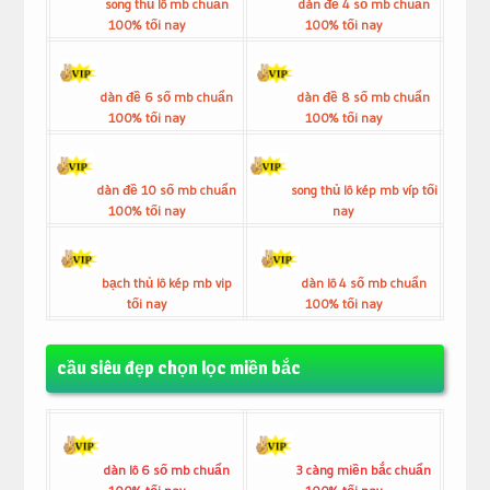
song thủ lô mb chuẩn
dàn đề 4 số mb chuẩn
100% tối nay
100% tối nay
dàn đề 6 số mb chuẩn
dàn đề 8 số mb chuẩn
100% tối nay
100% tối nay
dàn đề 10 số mb chuẩn
song thủ lô kép mb víp tối
100% tối nay
nay
bạch thủ lô kép mb vip
dàn lô 4 số mb chuẩn
tối nay
100% tối nay
cầu siêu đẹp chọn lọc miền bắc
dàn lô 6 số mb chuẩn
3 càng miền bắc chuẩn