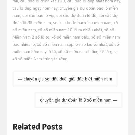
mn
,
cầu bao lô chính xác 100
,
cầu bao lô đẹp nhất hôm nay
,
cau lo dep ngay hom nay
,
chuyên gia dự đoán bao lô miền
nam
,
soi cầu bao lô vip
,
soi cầu dự đoán lô đề
,
soi cầu dự
đoán lô đề miền nam
,
soi cau lo de bach thu mien nam
,
xổ
số miền nam
,
xổ số miền nam 10 lô ra nhiều nhất
,
xổ số
Miền Nam 2 số lô to
,
xổ số miền nam balo
,
xổ số miền nam
bao nhiêu lô
,
xổ số miền nam cặp lô nào lâu về nhất
,
xổ số
miền nam hôm nay lô tô
,
xổ số miền nam thống kê lô gan
,
xổ số miền Nam trúng thưởng
Điều
chuyên gia soi đầu đuôi giải đặc biệt miền nam
hướng
bài
chuyên gia dự đoán lô 3 số miền nam
viết
Related Posts