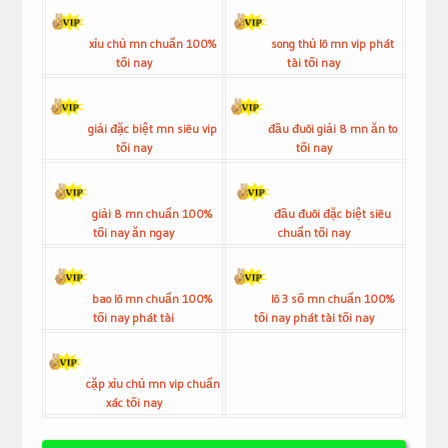
xỉu chủ mn chuẩn 100%
song thủ lô mn vip phát
tối nay
tài tối nay
giải đặc biệt mn siêu vip
đầu đuôi giải 8 mn ăn to
tối nay
tối nay
giải 8 mn chuẩn 100%
đầu đuôi đặc biệt siêu
tối nay ăn ngay
chuẩn tối nay
bao lô mn chuẩn 100%
lô 3 số mn chuẩn 100%
tối nay phát tài
tối nay phát tài tối nay
cặp xỉu chủ mn vip chuẩn
xác tối nay