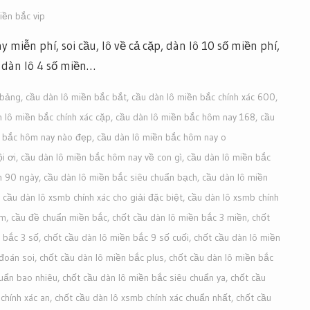
ền bắc vip
 miễn phí, soi cầu, lô về cả cặp, dàn lô 10 số miền phí,
, dàn lô 4 số miền…
 bảng
,
cầu dàn lô miền bắc bắt
,
cầu dàn lô miền bắc chính xác 600
,
 lô miền bắc chính xác cặp
,
cầu dàn lô miền bắc hôm nay 168
,
cầu
n bắc hôm nay nào đẹp
,
cầu dàn lô miền bắc hôm nay o
i ơi
,
cầu dàn lô miền bắc hôm nay về con gì
,
cầu dàn lô miền bắc
n 90 ngày
,
cầu dàn lô miền bắc siêu chuẩn bạch
,
cầu dàn lô miền
,
cầu dàn lô xsmb chính xác cho giải đặc biệt
,
cầu dàn lô xsmb chính
ăm
,
cầu đề chuẩn miền bắc
,
chốt cầu dàn lô miền bắc 3 miền
,
chốt
 bắc 3 số
,
chốt cầu dàn lô miền bắc 9 số cuối
,
chốt cầu dàn lô miền
đoán soi
,
chốt cầu dàn lô miền bắc plus
,
chốt cầu dàn lô miền bắc
huẩn bao nhiêu
,
chốt cầu dàn lô miền bắc siêu chuẩn ya
,
chốt cầu
chính xác an
,
chốt cầu dàn lô xsmb chính xác chuẩn nhất
,
chốt cầu