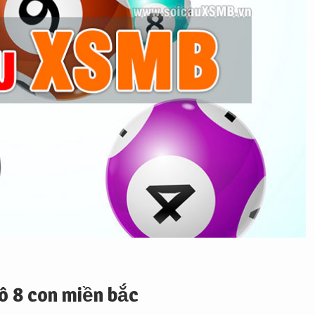
ô 8 con miền bắc