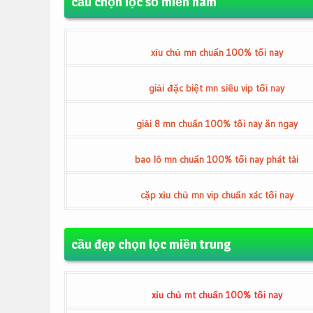
cầu chọn lọc số miền nam
xỉu chủ mn chuẩn 100% tối nay
giải đặc biệt mn siêu vip tối nay
giải 8 mn chuẩn 100% tối nay ăn ngay
bao lô mn chuẩn 100% tối nay phát tài
cặp xỉu chủ mn vip chuẩn xác tối nay
cầu đẹp chọn lọc miền trung
xỉu chủ mt chuẩn 100% tối nay