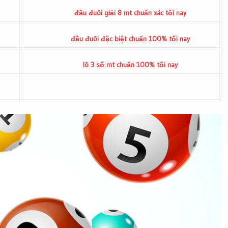
đầu đuôi giải 8 mt chuẩn xác tối nay
đầu đuôi đặc biệt chuẩn 100% tối nay
lô 3 số mt chuẩn 100% tối nay