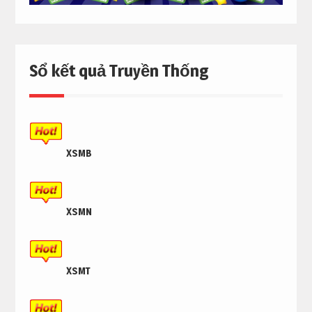
Sổ kết quả Truyền Thống
XSMB
XSMN
XSMT