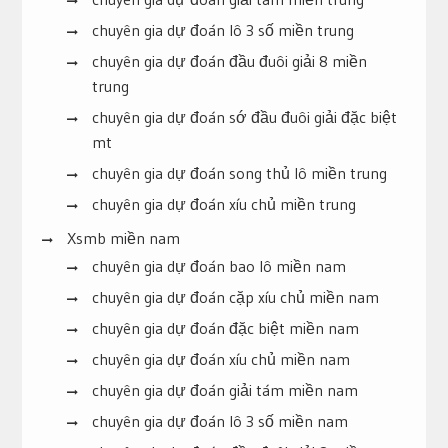
chuyên gia dự đoán lô 3 số miền trung
chuyên gia dự đoán đầu đuôi giải 8 miền
trung
chuyên gia dự đoán sớ đầu đuôi giải đặc biệt
mt
chuyên gia dự đoán song thủ lô miền trung
chuyên gia dự đoán xíu chủ miền trung
Xsmb miền nam
chuyên gia dự đoán bao lô miền nam
chuyên gia dự đoán cặp xíu chủ miền nam
chuyên gia dự đoán đặc biệt miền nam
chuyên gia dự đoán xíu chủ miền nam
chuyên gia dự đoán giải tám miền nam
chuyên gia dự đoán lô 3 số miền nam