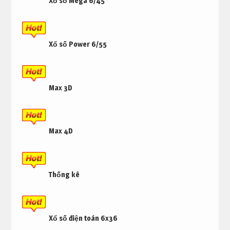
Xổ số Mega 6/45
Xổ số Power 6/55
Max 3D
Max 4D
Thống kê
Xổ số điện toán 6x36