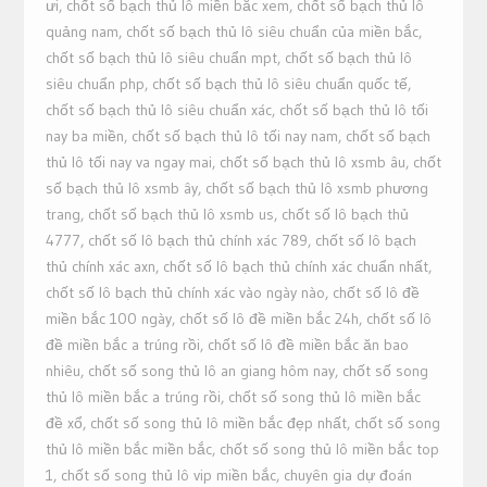
ưi
,
chốt số bạch thủ lô miền bắc xem
,
chốt số bạch thủ lô
quảng nam
,
chốt số bạch thủ lô siêu chuẩn của miền bắc
,
chốt số bạch thủ lô siêu chuẩn mpt
,
chốt số bạch thủ lô
siêu chuẩn php
,
chốt số bạch thủ lô siêu chuẩn quốc tế
,
chốt số bạch thủ lô siêu chuẩn xác
,
chốt số bạch thủ lô tối
nay ba miền
,
chốt số bạch thủ lô tối nay nam
,
chốt số bạch
thủ lô tối nay va ngay mai
,
chốt số bạch thủ lô xsmb âu
,
chốt
số bạch thủ lô xsmb ây
,
chốt số bạch thủ lô xsmb phương
trang
,
chốt số bạch thủ lô xsmb us
,
chốt số lô bạch thủ
4777
,
chốt số lô bạch thủ chính xác 789
,
chốt số lô bạch
thủ chính xác axn
,
chốt số lô bạch thủ chính xác chuẩn nhất
,
chốt số lô bạch thủ chính xác vào ngày nào
,
chốt số lô đề
miền bắc 100 ngày
,
chốt số lô đề miền bắc 24h
,
chốt số lô
đề miền bắc a trúng rồi
,
chốt số lô đề miền bắc ăn bao
nhiêu
,
chốt số song thủ lô an giang hôm nay
,
chốt số song
thủ lô miền bắc a trúng rồi
,
chốt số song thủ lô miền bắc
đề xổ
,
chốt số song thủ lô miền bắc đẹp nhất
,
chốt số song
thủ lô miền bắc miền bắc
,
chốt số song thủ lô miền bắc top
1
,
chốt số song thủ lô vip miền bắc
,
chuyên gia dự đoán