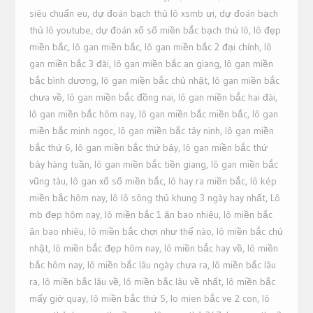
siêu chuẩn eu
,
dự đoán bạch thủ lô xsmb ưi
,
dự đoán bạch
thủ lô youtube
,
dự đoán xổ số miền bắc bạch thủ lô
,
lô đẹp
miền bắc
,
lô gan miền bắc
,
lô gan miền bắc 2 đại chính
,
lô
gan miền bắc 3 đài
,
lô gan miền bắc an giang
,
lô gan miền
bắc bình dương
,
lô gan miền bắc chủ nhật
,
lô gan miền bắc
chưa về
,
lô gan miền bắc đồng nai
,
lô gan miền bắc hai đài
,
lô gan miền bắc hôm nay
,
lô gan miền bắc miền bắc
,
lô gan
miền bắc minh ngọc
,
lô gan miền bắc tây ninh
,
lô gan miền
bắc thứ 6
,
lô gan miền bắc thứ bảy
,
lô gan miền bắc thứ
bảy hàng tuần
,
lô gan miền bắc tiền giang
,
lô gan miền bắc
vũng tàu
,
lô gan xổ số miền bắc
,
lô hay ra miền bắc
,
lô kép
miền bắc hôm nay
,
lô lô sông thủ khung 3 ngày hay nhất
,
Lô
mb đẹp hôm nay
,
lô miền bắc 1 ăn bao nhiêu
,
lô miền bắc
ăn bao nhiêu
,
lô miền bắc chơi như thế nào
,
lô miền bắc chủ
nhật
,
lô miền bắc đẹp hôm nay
,
lô miền bắc hay về
,
lô miền
bắc hôm nay
,
lô miền bắc lâu ngày chưa ra
,
lô miền bắc lâu
ra
,
lô miền bắc lâu về
,
lô miền bắc lâu về nhất
,
lô miền bắc
mấy giờ quay
,
lô miền bắc thứ 5
,
lo mien bắc ve 2 con
,
lô