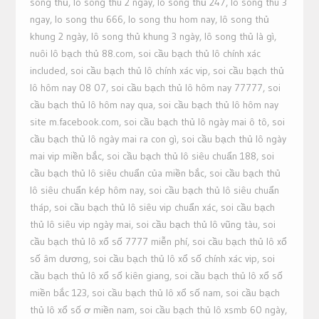
song thủ
,
lo song thu 2 ngay
,
lô song thủ 247
,
lo song thu 3
ngay
,
lo song thu 666
,
lo song thu hom nay
,
lô song thủ
khung 2 ngày
,
lô song thủ khung 3 ngày
,
lô song thủ là gì
,
nuôi lô bạch thủ 88.com
,
soi cầu bạch thủ lô chính xác
included
,
soi cầu bạch thủ lô chính xác vip
,
soi cầu bạch thủ
lô hôm nay 08 07
,
soi cầu bạch thủ lô hôm nay 77777
,
soi
cầu bạch thủ lô hôm nay qua
,
soi cầu bạch thủ lô hôm nay
site m.facebook.com
,
soi cầu bạch thủ lô ngày mai ô tô
,
soi
cầu bạch thủ lô ngày mai ra con gì
,
soi cầu bạch thủ lô ngày
mai vip miền bắc
,
soi cầu bạch thủ lô siêu chuẩn 188
,
soi
cầu bạch thủ lô siêu chuẩn của miền bắc
,
soi cầu bạch thủ
lô siêu chuẩn kép hôm nay
,
soi cầu bạch thủ lô siêu chuẩn
tháp
,
soi cầu bạch thủ lô siêu vip chuẩn xác
,
soi cầu bạch
thủ lô siêu vip ngày mai
,
soi cầu bạch thủ lô vũng tàu
,
soi
cầu bạch thủ lô xổ số 7777 miễn phí
,
soi cầu bạch thủ lô xổ
số âm dương
,
soi cầu bạch thủ lô xổ số chính xác vip
,
soi
cầu bạch thủ lô xổ số kiên giang
,
soi cầu bạch thủ lô xổ số
miền bắc 123
,
soi cầu bạch thủ lô xổ số nam
,
soi cầu bạch
thủ lô xổ số ơ miền nam
,
soi cầu bạch thủ lô xsmb 60 ngày
,