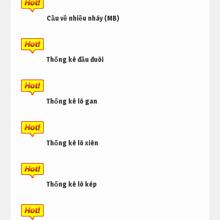
Cầu về nhiều nháy (MB)
Thống kê đầu đuôi
Thống kê lô gan
Thống kê lô xiên
Thống kê lô kép