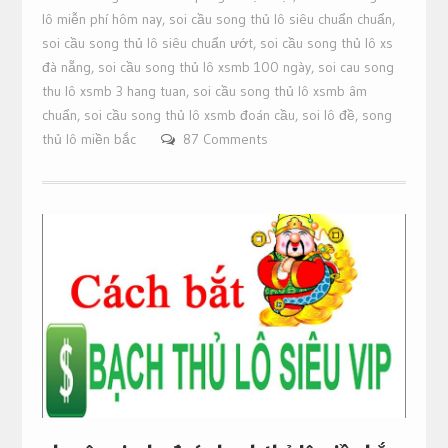
lô miễn phí hôm nay
,
soi cầu song thủ lô siêu chuẩn chuẩn
,
soi cầu song thủ lô siêu chuẩn ướt
,
soi cầu song thủ lô xs
đà nẵng
,
soi cầu song thủ lô xsmb 100 ngày
,
soi cau song
thu lô xsmb 3 hang tuan
,
soi cầu song thủ lô xsmb âm
chuẩn
,
soi cầu song thủ lô xsmb đoán cầu
,
soi lô đề
,
song
thủ lô miền bắc
87 Comments