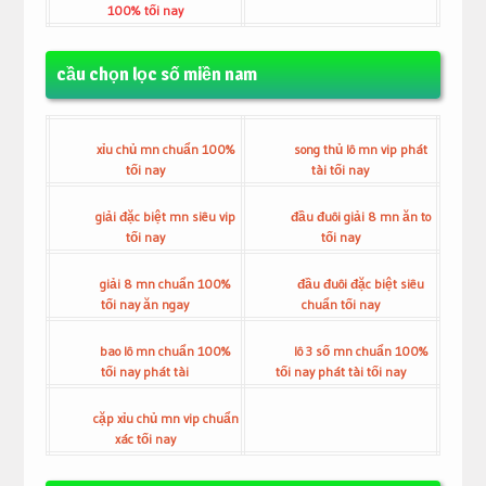
100% tối nay
cầu chọn lọc số miền nam
xỉu chủ mn chuẩn 100%
song thủ lô mn vip phát
tối nay
tài tối nay
giải đặc biệt mn siêu vip
đầu đuôi giải 8 mn ăn to
tối nay
tối nay
giải 8 mn chuẩn 100%
đầu đuôi đặc biệt siêu
tối nay ăn ngay
chuẩn tối nay
bao lô mn chuẩn 100%
lô 3 số mn chuẩn 100%
tối nay phát tài
tối nay phát tài tối nay
cặp xỉu chủ mn vip chuẩn
xác tối nay