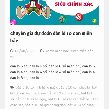
chuyên gia dự đoán dàn lô 10 con miền
bắc
05/08/2026
Xsmb miền bắc
,
Xsmb miền bắc
vip
dan lo 6 so, dàn lô 6 số, dàn lô 6 số miền phí, dan lo 6,
dan lo 4 so, dàn lô 4 số, dàn lô 4 số miền phí, dan lo 4,
dan lo 8 so, dàn lô…
bắt lô 10 con mb hàng ngày
,
bắt lô 10 con phát tài
,
bắt
lô 10 con rồng bạch kim
,
bắt lô 10 con siêu víp
,
bắt lô 10
số
,
bắt lô 10 số ăn ngay
,
bắt lô 10 số cao cấp
,
bắt lô 10 số
chính xác
,
bắt lô 10 số giờ hoàng đạo
,
bắt lô 10 số hàng