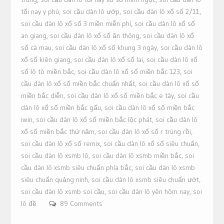
tối nay y phú
,
soi cầu dàn lô ướp
,
soi cầu dàn lô xổ số 2/11
,
soi cầu dàn lô xổ số 3 miền miễn phí
,
soi cầu dàn lô xổ số
an giang
,
soi cầu dàn lô xổ số ăn thông
,
soi cầu dàn lô xổ
số cà mau
,
soi cầu dàn lô xổ số khung 3 ngày
,
soi cầu dàn lô
xổ số kiên giang
,
soi cầu dàn lô xổ số lai
,
soi cầu dàn lô xổ
số lô tô miền bắc
,
soi cầu dàn lô xổ số miền bắc 123
,
soi
cầu dàn lô xổ số miền bắc chuẩn nhất
,
soi cầu dàn lô xổ số
miền bắc diễn
,
soi cầu dàn lô xổ số miền bắc e tây
,
soi cầu
dàn lô xổ số miền bắc gấu
,
soi cầu dàn lô xổ số miền bắc
iwin
,
soi cầu dàn lô xổ số miền bắc lộc phát
,
soi cầu dàn lô
xổ số miền bắc thứ năm
,
soi cầu dàn lô xổ số r trúng rồi
,
soi cầu dàn lô xổ số remix
,
soi cầu dàn lô xổ số siêu chuẩn
,
soi cầu dàn lô xsmb lô
,
soi cầu dàn lô xsmb miền bắc
,
soi
cầu dàn lô xsmb siêu chuẩn phía bắc
,
soi cầu dàn lô xsmb
siêu chuẩn quảng ninh
,
soi cầu dàn lô xsmb siêu chuẩn ướt
,
soi cầu dàn lô xsmb soi cầu
,
soi cầu dàn lô yên hôm nay
,
soi
lô đề
89 Comments