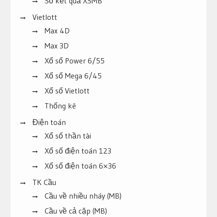
Sổ kết quả XSMB
Vietlott
Max 4D
Max 3D
Xổ số Power 6/55
Xổ số Mega 6/45
Xổ số Vietlott
Thống kê
Điện toán
Xổ số thần tài
Xổ số điện toán 123
Xổ số điện toán 6×36
TK Cầu
Cầu về nhiều nháy (MB)
Cầu về cả cặp (MB)