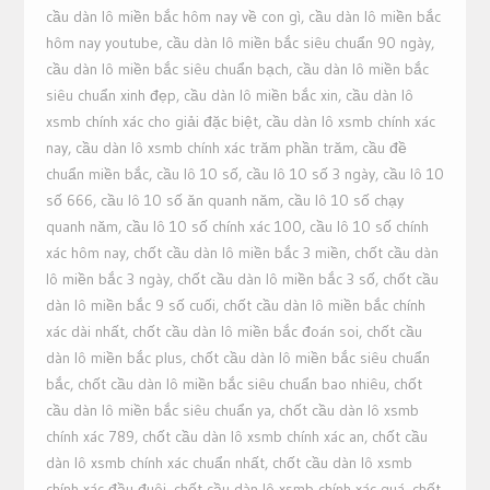
cầu dàn lô miền bắc hôm nay về con gì
,
cầu dàn lô miền bắc
hôm nay youtube
,
cầu dàn lô miền bắc siêu chuẩn 90 ngày
,
cầu dàn lô miền bắc siêu chuẩn bạch
,
cầu dàn lô miền bắc
siêu chuẩn xinh đẹp
,
cầu dàn lô miền bắc xin
,
cầu dàn lô
xsmb chính xác cho giải đặc biệt
,
cầu dàn lô xsmb chính xác
nay
,
cầu dàn lô xsmb chính xác trăm phần trăm
,
cầu đề
chuẩn miền bắc
,
cầu lô 10 số
,
cầu lô 10 số 3 ngày
,
cầu lô 10
số 666
,
cầu lô 10 số ăn quanh năm
,
cầu lô 10 số chạy
quanh năm
,
cầu lô 10 số chính xác 100
,
cầu lô 10 số chính
xác hôm nay
,
chốt cầu dàn lô miền bắc 3 miền
,
chốt cầu dàn
lô miền bắc 3 ngày
,
chốt cầu dàn lô miền bắc 3 số
,
chốt cầu
dàn lô miền bắc 9 số cuối
,
chốt cầu dàn lô miền bắc chính
xác dài nhất
,
chốt cầu dàn lô miền bắc đoán soi
,
chốt cầu
dàn lô miền bắc plus
,
chốt cầu dàn lô miền bắc siêu chuẩn
bắc
,
chốt cầu dàn lô miền bắc siêu chuẩn bao nhiêu
,
chốt
cầu dàn lô miền bắc siêu chuẩn ya
,
chốt cầu dàn lô xsmb
chính xác 789
,
chốt cầu dàn lô xsmb chính xác an
,
chốt cầu
dàn lô xsmb chính xác chuẩn nhất
,
chốt cầu dàn lô xsmb
chính xác đầu đuôi
,
chốt cầu dàn lô xsmb chính xác quá
,
chốt