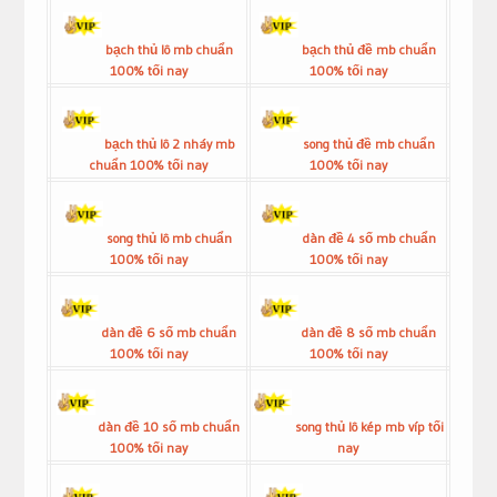
bạch thủ lô mb chuẩn
bạch thủ đề mb chuẩn
100% tối nay
100% tối nay
bạch thủ lô 2 nháy mb
song thủ đề mb chuẩn
chuẩn 100% tối nay
100% tối nay
song thủ lô mb chuẩn
dàn đề 4 số mb chuẩn
100% tối nay
100% tối nay
dàn đề 6 số mb chuẩn
dàn đề 8 số mb chuẩn
100% tối nay
100% tối nay
dàn đề 10 số mb chuẩn
song thủ lô kép mb víp tối
100% tối nay
nay