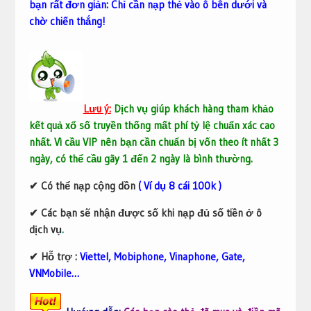
bạn rất đơn giản: Chỉ cần nạp thẻ vào ô bên dưới và
chờ chiến thắng!
Lưu ý:
Dịch vụ giúp khách hàng tham khảo
kết quả xổ số truyền thống mất phí tỷ lệ chuẩn xác cao
nhất. Vì cầu VIP nên bạn cần chuẩn bị vốn theo ít nhất 3
ngày, có thể cầu gãy 1 đến 2 ngày là bình thường.
✔ Có thể nạp cộng dồn
( Ví dụ 8 cái 100k )
✔ Các bạn sẽ nhận được số khi nạp đủ số tiền ở ô
dịch vụ
.
✔ Hỗ trợ :
Viettel, Mobiphone, Vinaphone, Gate,
VNMobile…