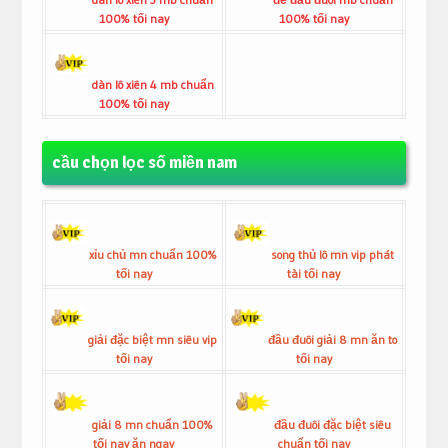
100% tối nay
100% tối nay
dàn lô xiên 4 mb chuẩn
100% tối nay
cầu chọn lọc số miền nam
xỉu chủ mn chuẩn 100%
song thủ lô mn vip phát
tối nay
tài tối nay
giải đặc biệt mn siêu vip
đầu đuôi giải 8 mn ăn to
tối nay
tối nay
giải 8 mn chuẩn 100%
đầu đuôi đặc biệt siêu
tối nay ăn ngay
chuẩn tối nay