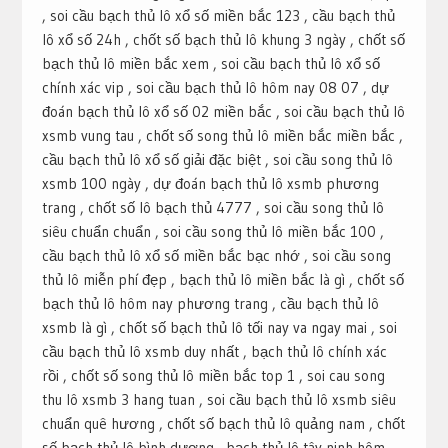
, soi cầu bạch thủ lô xổ số miền bắc 123 , cầu bạch thủ
lô xổ số 24h , chốt số bạch thủ lô khung 3 ngày , chốt số
bạch thủ lô miền bắc xem , soi cầu bạch thủ lô xổ số
chính xác vip , soi cầu bạch thủ lô hôm nay 08 07 , dự
đoán bạch thủ lô xổ số 02 miền bắc , soi cầu bạch thủ lô
xsmb vung tau , chốt số song thủ lô miền bắc miền bắc ,
cầu bạch thủ lô xổ số giải đặc biệt , soi cầu song thủ lô
xsmb 100 ngày , dự đoán bạch thủ lô xsmb phương
trang , chốt số lô bạch thủ 4777 , soi cầu song thủ lô
siêu chuẩn chuẩn , soi cầu song thủ lô miền bắc 100 ,
cầu bạch thủ lô xổ số miền bắc bạc nhớ , soi cầu song
thủ lô miễn phí đẹp , bạch thủ lô miền bắc là gì , chốt số
bạch thủ lô hôm nay phương trang , cầu bạch thủ lô
xsmb là gì , chốt số bạch thủ lô tối nay va ngay mai , soi
cầu bạch thủ lô xsmb duy nhất , bạch thủ lô chính xác
rồi , chốt số song thủ lô miền bắc top 1 , soi cau song
thu lô xsmb 3 hang tuan , soi cầu bạch thủ lô xsmb siêu
chuẩn quê hương , chốt số bạch thủ lô quảng nam , chốt
số bạch thủ lô bình dương , bạch thủ lô tây ninh hôm