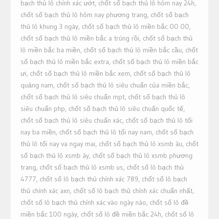
bạch thủ lô chính xác ướt
,
chốt số bạch thủ lô hôm nay 24h
,
chốt số bạch thủ lô hôm nay phương trang
,
chốt số bạch
thủ lô khung 3 ngày
,
chốt số bạch thủ lô miền bắc 00 00
,
chốt số bạch thủ lô miền bắc a trúng rồi
,
chốt số bạch thủ
lô miền bắc ba miền
,
chốt số bạch thủ lô miền bắc cầu
,
chốt
số bạch thủ lô miền bắc extra
,
chốt số bạch thủ lô miền bắc
ưi
,
chốt số bạch thủ lô miền bắc xem
,
chốt số bạch thủ lô
quảng nam
,
chốt số bạch thủ lô siêu chuẩn của miền bắc
,
chốt số bạch thủ lô siêu chuẩn mpt
,
chốt số bạch thủ lô
siêu chuẩn php
,
chốt số bạch thủ lô siêu chuẩn quốc tế
,
chốt số bạch thủ lô siêu chuẩn xác
,
chốt số bạch thủ lô tối
nay ba miền
,
chốt số bạch thủ lô tối nay nam
,
chốt số bạch
thủ lô tối nay va ngay mai
,
chốt số bạch thủ lô xsmb âu
,
chốt
số bạch thủ lô xsmb ây
,
chốt số bạch thủ lô xsmb phương
trang
,
chốt số bạch thủ lô xsmb us
,
chốt số lô bạch thủ
4777
,
chốt số lô bạch thủ chính xác 789
,
chốt số lô bạch
thủ chính xác axn
,
chốt số lô bạch thủ chính xác chuẩn nhất
,
chốt số lô bạch thủ chính xác vào ngày nào
,
chốt số lô đề
miền bắc 100 ngày
,
chốt số lô đề miền bắc 24h
,
chốt số lô