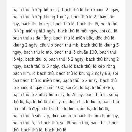
bạch thủ lô kép hôm nay, bạch thủ lô kép khung 2 ngày,
bạch thủ lô kép khung 1 ngày, bạch thủ lô 2 nháy hôm
nay, bach thu lo kep, bạch thủ lô, bạch thu lô, bạch thủ
lô kép miễn phí 1 ngày, bạch thủ lô mỗi ngày, soi cầu lô
bạch thủ xs đà nẵng, bạch thủ lô miền bắc, độc thủ lô
khung 2 ngày, cầu vip bạch thủ mb, bạch thủ lô khung 5
ngày, bach thu lo mb, bạch thủ lô chuẩn 100, bạch thủ
lô vip, bach thu lo, bạch thủ lô 2 ngày, bạch thủ khung 2
ngày, bạch thủ lô 5 ngày, cầu lô bạch thủ, lô kép rồng
bạch kim, lô bạch thủ, bạch thủ lô khung 2 ngày 88, soi
cầu bạch thủ lô miền bắc, bạch thủ lô 2 nháy, bạch thủ
lô khung 3 ngày chuẩn 100, soi cầu lô bạch thủ 8785,
bạch thủ lô 2 nháy hôm nay, lo 2nhay, bạch thủ lô, song
thủ lô, bạch thủ lô 2 nháy, du doan bach thu lo, bạch thủ
lô chốt số đẹp, chot so bach thu lo, xin bạch thủ lô,
bạch thủ lô siêu vip, du doan lo to bach thu mb hom nay,
bạch thủ lô, lô bạch thủ, soi lô bạch thủ, bach thu, bạch
thủ, bạch thủ lô, bạch thủ lô