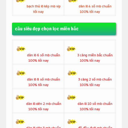
bạch thủ lô kép mb vip
dàn lô 4 số mb chuẩn
tối nay
100% tối nay
cầu siêu đẹp chọn lọc miền bắc
dàn lô 6 số mb chuẩn
3 càng miền bắc chuẩn
100% tối nay
100% tối nay
dàn lô 8 số mb chuẩn
3 càng 2 số mb chuẩn
100% tối nay
100% tối nay
dàn lô xiên 2 mb chuẩn
dàn lô 10 số mb chuẩn
100% tối nay
100% tối nay
dàn lô xiên 3 mb chuẩn
đề đầu đuôi mb chuẩn