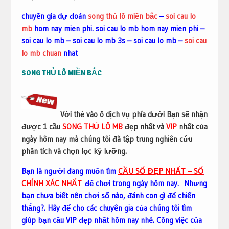
chuyên gia dự đoán
song thủ lô miền bắc
–
soi cau lo
mb
hom nay mien phi. soi cau lo mb hom nay mien phi –
soi cau lo mb – soi cau lo mb 3s – soi cau lo mb –
soi cau
lo mb chuan
nhat
SONG THỦ LÔ MIỀN BẮC
Với thẻ vào ô dịch vụ phía dưới Bạn sẽ nhận
được 1 cầu
SONG THỦ LÔ MB
đẹp nhất và
VIP
nhất của
ngày hôm nay mà chúng tôi đã tập trung nghiên cứu
phân tích và chọn lọc kỹ lưỡng.
Bạn là người đang muốn tìm
CẦU SỐ ĐẸP NHẤT – SỐ
CHÍNH XÁC NHẤT
để chơi trong ngày hôm nay. Nhưng
bạn chưa biết nên chơi số nào, đánh con gì để chiến
thắng?. Hãy để cho các chuyên gia của chúng tôi tìm
giúp bạn cầu VIP đẹp nhất hôm nay nhé. Công việc của