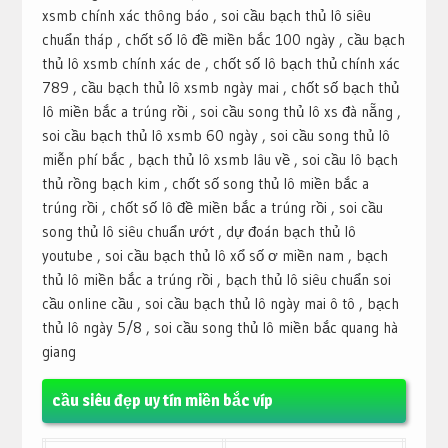
xsmb chính xác thông báo , soi cầu bạch thủ lô siêu
chuẩn tháp , chốt số lô đề miền bắc 100 ngày , cầu bạch
thủ lô xsmb chính xác de , chốt số lô bạch thủ chính xác
789 , cầu bạch thủ lô xsmb ngày mai , chốt số bạch thủ
lô miền bắc a trúng rồi , soi cầu song thủ lô xs đà nẵng ,
soi cầu bạch thủ lô xsmb 60 ngày , soi cầu song thủ lô
miễn phí bắc , bạch thủ lô xsmb lâu về , soi cầu lô bạch
thủ rồng bạch kim , chốt số song thủ lô miền bắc a
trúng rồi , chốt số lô đề miền bắc a trúng rồi , soi cầu
song thủ lô siêu chuẩn ướt , dự đoán bạch thủ lô
youtube , soi cầu bạch thủ lô xổ số ơ miền nam , bạch
thủ lô miền bắc a trúng rồi , bạch thủ lô siêu chuẩn soi
cầu online cầu , soi cầu bạch thủ lô ngày mai ô tô , bạch
thủ lô ngày 5/8 , soi cầu song thủ lô miền bắc quang hà
giang
cầu siêu đẹp uy tín miền bắc víp