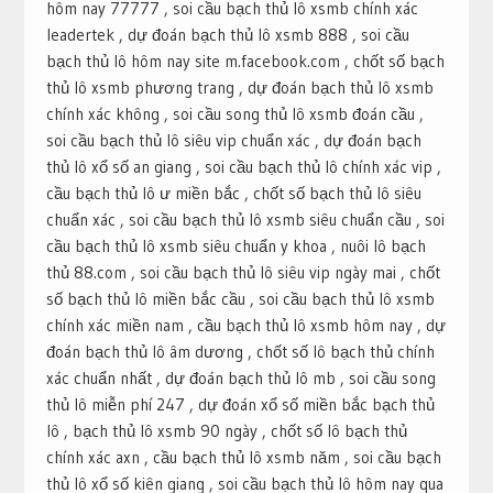
hôm nay 77777 , soi cầu bạch thủ lô xsmb chính xác
leadertek , dự đoán bạch thủ lô xsmb 888 , soi cầu
bạch thủ lô hôm nay site m.facebook.com , chốt số bạch
thủ lô xsmb phương trang , dự đoán bạch thủ lô xsmb
chính xác không , soi cầu song thủ lô xsmb đoán cầu ,
soi cầu bạch thủ lô siêu vip chuẩn xác , dự đoán bạch
thủ lô xổ số an giang , soi cầu bạch thủ lô chính xác vip ,
cầu bạch thủ lô ư miền bắc , chốt số bạch thủ lô siêu
chuẩn xác , soi cầu bạch thủ lô xsmb siêu chuẩn cầu , soi
cầu bạch thủ lô xsmb siêu chuẩn y khoa , nuôi lô bạch
thủ 88.com , soi cầu bạch thủ lô siêu vip ngày mai , chốt
số bạch thủ lô miền bắc cầu , soi cầu bạch thủ lô xsmb
chính xác miền nam , cầu bạch thủ lô xsmb hôm nay , dự
đoán bạch thủ lô âm dương , chốt số lô bạch thủ chính
xác chuẩn nhất , dự đoán bạch thủ lô mb , soi cầu song
thủ lô miễn phí 247 , dự đoán xổ số miền bắc bạch thủ
lô , bạch thủ lô xsmb 90 ngày , chốt số lô bạch thủ
chính xác axn , cầu bạch thủ lô xsmb năm , soi cầu bạch
thủ lô xổ số kiên giang , soi cầu bạch thủ lô hôm nay qua