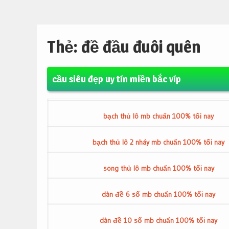
Thẻ:
đề đầu đuôi quên
cầu siêu đẹp uy tín miền bắc víp
bạch thủ lô mb chuẩn 100% tối nay
bạch thủ lô 2 nháy mb chuẩn 100% tối nay
song thủ lô mb chuẩn 100% tối nay
dàn đề 6 số mb chuẩn 100% tối nay
dàn đề 10 số mb chuẩn 100% tối nay