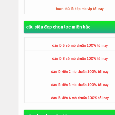
bạch thủ lô kép mb vip tối nay
cầu siêu đẹp chọn lọc miền bắc
dàn lô 6 số mb chuẩn 100% tối nay
dàn lô 8 số mb chuẩn 100% tối nay
dàn lô xiên 2 mb chuẩn 100% tối nay
dàn lô xiên 3 mb chuẩn 100% tối nay
dàn lô xiên 4 mb chuẩn 100% tối nay