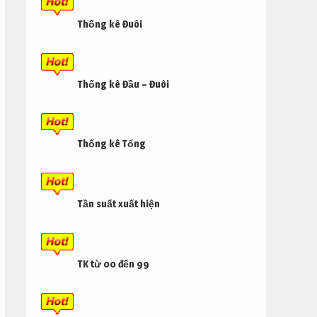
Thống kê Đuôi
Thống kê Đầu – Đuôi
Thống kê Tổng
Tần suất xuất hiện
TK từ 00 đến 99