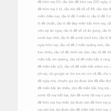
đề hôm nay 00
,
cầu dàn đề hôm nay 200 ngày
,
c
đề hôm nay ô tô
,
cầu dàn đề xổ số 88
,
cầu dàn 
miền chiều nay
,
cầu lô đề 3 miền in
,
cầu lô đề 3 
lô đề chuẩn
,
cầu lô đề đẹp miền bắc hôm nay
,
cầ
siêu vip ăn ngay
,
cầu lô đề xổ số ăn giang
,
cầu l
xsmb bạc nhớ
,
cầu lô đề xsmb bach kim
,
cầu lô 
ngày hôm nay
,
cầu số đề 3 miền quảng nam
,
cầu
bao nhiêu
,
cầu số đề chính xác dàn
,
cầu số đề ch
miền bắc âm dương
,
cầu số đề miền bắc ê càng 
đề miền bắc u23
,
cầu số đề miền bắc video soi
,
phí vip
,
chị google ơi cho em xin con số đề
,
cho 
đề ngày mai
,
chuyên gia dự đoán dàn đề đầu đuô
đề miền bắc ăn nhiều
,
dàn đề miền bắc ông nội
,
xsmb tối nay bất bại
,
dàn đề xsmb tối nay o pass
đề hôm nay hay nhất
,
dự đoán dàn đề hôm nay p
nay yên bái
,
dự đoán dàn đề miền bắc hôm nay
,