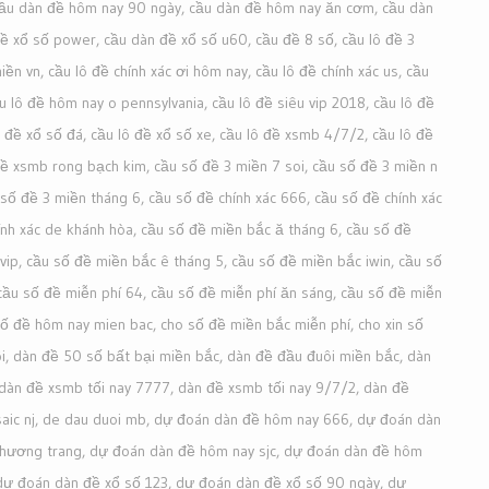
ầu dàn đề hôm nay 90 ngày
,
cầu dàn đề hôm nay ăn cơm
,
cầu dàn
đề xổ số power
,
cầu dàn đề xổ số u60
,
cầu đề 8 số
,
cầu lô đề 3
miền vn
,
cầu lô đề chính xác ơi hôm nay
,
cầu lô đề chính xác us
,
cầu
u lô đề hôm nay o pennsylvania
,
cầu lô đề siêu vip 2018
,
cầu lô đề
ô đề xổ số đá
,
cầu lô đề xổ số xe
,
cầu lô đề xsmb 4/7/2
,
cầu lô đề
đề xsmb rong bạch kim
,
cầu số đề 3 miền 7 soi
,
cầu số đề 3 miền n
 số đề 3 miền tháng 6
,
cầu số đề chính xác 666
,
cầu số đề chính xác
ính xác de khánh hòa
,
cầu số đề miền bắc ă tháng 6
,
cầu số đề
vip
,
cầu số đề miền bắc ê tháng 5
,
cầu số đề miền bắc iwin
,
cầu số
cầu số đề miễn phí 64
,
cầu số đề miễn phí ăn sáng
,
cầu số đề miễn
số đề hôm nay mien bac
,
cho số đề miền bắc miễn phí
,
cho xin số
i
,
dàn đề 50 số bất bại miền bắc
,
dàn đề đầu đuôi miền bắc
,
dàn
dàn đề xsmb tối nay 7777
,
dàn đề xsmb tối nay 9/7/2
,
dàn đề
aic nj
,
de dau duoi mb
,
dự đoán dàn đề hôm nay 666
,
dự đoán dàn
hương trang
,
dự đoán dàn đề hôm nay sjc
,
dự đoán dàn đề hôm
dự đoán dàn đề xổ số 123
,
dự đoán dàn đề xổ số 90 ngày
,
dự