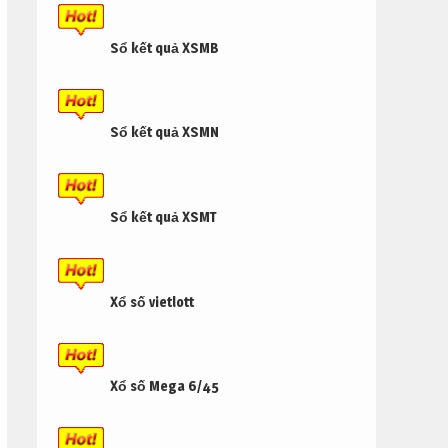
Sổ kết quả XSMB
Sổ kết quả XSMN
Sổ kết quả XSMT
Xổ số vietlott
Xổ số Mega 6/45