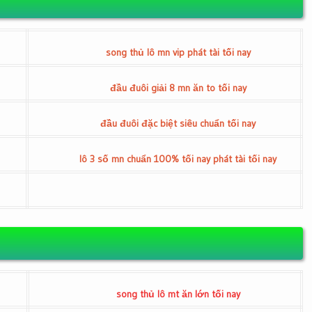
song thủ lô mn vip phát tài tối nay
đầu đuôi giải 8 mn ăn to tối nay
đầu đuôi đặc biệt siêu chuẩn tối nay
lô 3 số mn chuẩn 100% tối nay phát tài tối nay
song thủ lô mt ăn lớn tối nay