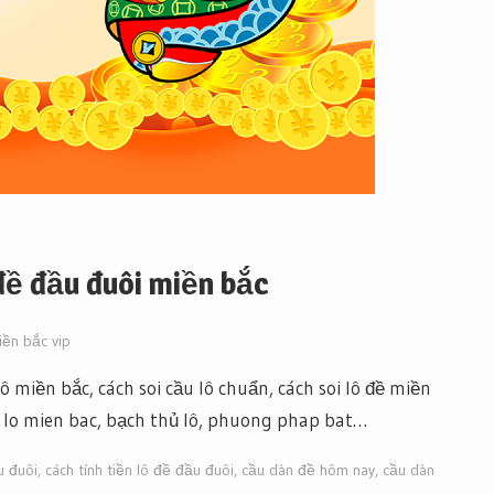
đề đầu đuôi miền bắc
ền bắc vip
lô miền bắc, cách soi cầu lô chuẩn, cách soi lô đề miền
u lo mien bac, bạch thủ lô, phuong phap bat…
u đuôi
,
cách tính tiền lô đề đầu đuôi
,
cầu dàn đề hôm nay
,
cầu dàn