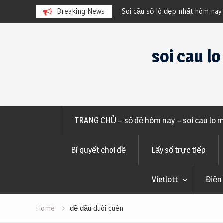
 bắc hôm nay – cho số đề miễn phí
Breaking News
Soi cầu số lô đẹp nhất hôm na
Skip
to
soi cau l
content
TRANG CHỦ – số đề hôm nay – soi cau lo m
Bí quyết chơi đề
Lấy số trực tiếp
Vietlott
Điện
Home
đề đầu đuôi quên