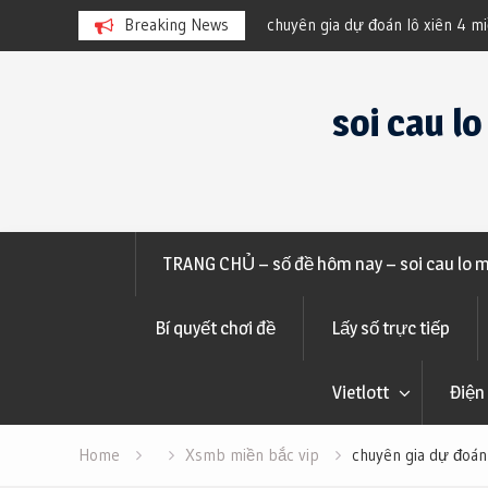
dàn đề 8 con miền bắc
Breaking News
chuyên gia dự đoán lô xiên 4 m
Skip
to
soi cau l
content
TRANG CHỦ – số đề hôm nay – soi cau lo m
Bí quyết chơi đề
Lấy số trực tiếp
Vietlott
Điện
Home
Xsmb miền bắc vip
chuyên gia dự đoán