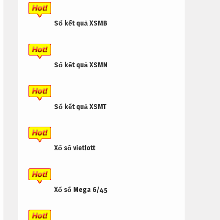
Sổ kết quả XSMB
Sổ kết quả XSMN
Sổ kết quả XSMT
Xổ số vietlott
Xổ số Mega 6/45