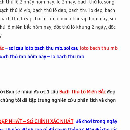
ch thủ lô 2 nháy hôm nay, lo 2nhay, bạch thủ lô, song
bạch thủ lô víp, bạch thủ lô đẹp, bach thu lo dep, bach
 bach thu lo vip, bach thu lo mien bac vip hom nay, soi
 thủ lô miền bắc hôm nay, độc thủ lô khung 2 ngày, độc
y
ắc
– soi cau loto bach thu mb. soi cau
loto bach thu mb
ô bạch thủ mb hôm nay – lo bach thu mb
ưới Bạn sẽ nhận được 1 cầu
Bạch Thủ Lô Miền Bắc
đẹp
chúng tôi đã tập trung nghiên cứu phân tích và chọn
ĐẸP NHẤT – SỐ CHÍNH XÁC NHẤT
để chơi trong ngày
 số nào, đánh con gì để chiến thắng?. Hãy để cho các