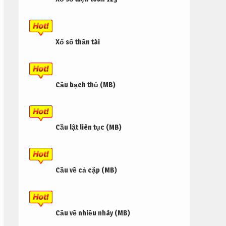
Xổ số thần tài
Cầu bạch thủ (MB)
Cầu lật liên tục (MB)
Cầu về cả cặp (MB)
Cầu về nhiều nháy (MB)