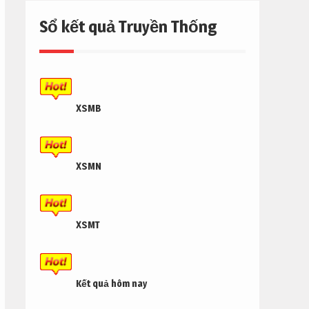
Sổ kết quả Truyền Thống
XSMB
XSMN
XSMT
Kết quả hôm nay