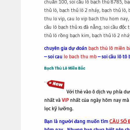
chuẩn 100, soi cầu lô bạch thủ 8785, bạ
thủ lô, bạch thủ lô 2 nháy, bạch thủ lô, 
thu lo vip, cau lo vip bach thu hom nay,
cầu lô bạch thủ xs đà nẵng, soi cầu độc
thủ lô rồng bạch kim, bạch thủ lô 2 nhá
chuyên gia dự đoán
bạch thủ lô miền b
– soi cau
lo bach thu mb
– soi cầu lô t
Bạch Thủ Lô Miền Bắc
Với thẻ vào ô dịch vụ phía d
nhất và
VIP
nhất của ngày hôm nay mà 
lọc kỹ lưỡng.
Bạn là người đang muốn tìm
CẦU SỐ 
hôm nay. Nhưng bạn chưa biết nên chơi