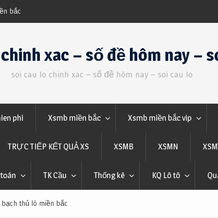
iền bắc
chuyên gia dự đoán bạch thủ lô miền bắc
o chinh xac – số đề hôm nay – so
soi cau lo chinh xac – số đề hôm nay – soi cau lo
ien phi
Xsmb miền bắc
Xsmb miền bắc vip
TRỰC TIẾP KẾT QUẢ XS
XSMB
XSMN
XSM
 toán
TK Cầu
Thống kê
KQ Lô tô
Qu
 bạch thủ lô miền bắc