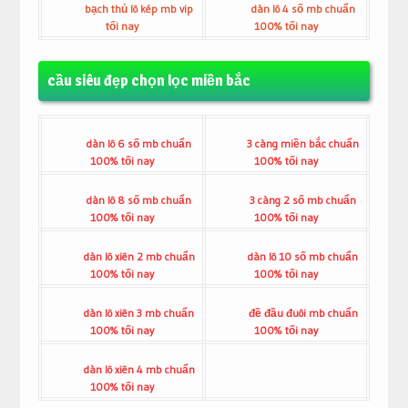
bạch thủ lô kép mb vip
dàn lô 4 số mb chuẩn
tối nay
100% tối nay
cầu siêu đẹp chọn lọc miền bắc
dàn lô 6 số mb chuẩn
3 càng miền bắc chuẩn
100% tối nay
100% tối nay
dàn lô 8 số mb chuẩn
3 càng 2 số mb chuẩn
100% tối nay
100% tối nay
dàn lô xiên 2 mb chuẩn
dàn lô 10 số mb chuẩn
100% tối nay
100% tối nay
dàn lô xiên 3 mb chuẩn
đề đầu đuôi mb chuẩn
100% tối nay
100% tối nay
dàn lô xiên 4 mb chuẩn
100% tối nay