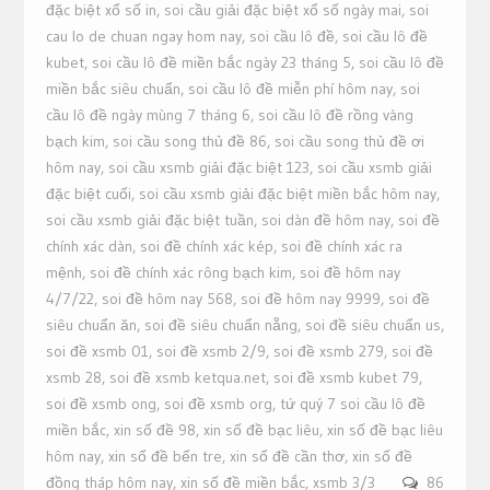
đặc biệt xổ số in
,
soi cầu giải đặc biệt xổ số ngày mai
,
soi
cau lo de chuan ngay hom nay
,
soi cầu lô đề
,
soi cầu lô đề
kubet
,
soi cầu lô đề miền bắc ngày 23 tháng 5
,
soi cầu lô đề
miền bắc siêu chuẩn
,
soi cầu lô đề miễn phí hôm nay
,
soi
cầu lô đề ngày mùng 7 tháng 6
,
soi cầu lô đề rồng vàng
bạch kim
,
soi cầu song thủ đề 86
,
soi cầu song thủ đề ơi
hôm nay
,
soi cầu xsmb giải đặc biệt 123
,
soi cầu xsmb giải
đặc biệt cuối
,
soi cầu xsmb giải đặc biệt miền bắc hôm nay
,
soi cầu xsmb giải đặc biệt tuần
,
soi dàn đề hôm nay
,
soi đề
chính xác dàn
,
soi đề chính xác kép
,
soi đề chính xác ra
mệnh
,
soi đề chính xác rông bạch kim
,
soi đề hôm nay
4/7/22
,
soi đề hôm nay 568
,
soi đề hôm nay 9999
,
soi đề
siêu chuẩn ăn
,
soi đề siêu chuẩn nẵng
,
soi đề siêu chuẩn us
,
soi đề xsmb 01
,
soi đề xsmb 2/9
,
soi đề xsmb 279
,
soi đề
xsmb 28
,
soi đề xsmb ketqua.net
,
soi đề xsmb kubet 79
,
soi đề xsmb ong
,
soi đề xsmb org
,
tứ quý 7 soi cầu lô đề
miền bắc
,
xin số đề 98
,
xin số đề bạc liêu
,
xin số đề bạc liêu
hôm nay
,
xin số đề bến tre
,
xin số đề cần thơ
,
xin số đề
đồng tháp hôm nay
,
xin số đề miền bắc
,
xsmb 3/3
86