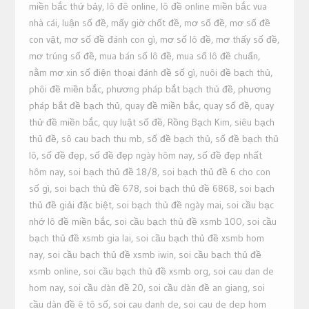
miền bắc thứ bảy
,
lô đê online
,
lô đề online miền bắc vua
nhà cái
,
luận số đề
,
mấy giờ chốt đề
,
mơ số đề
,
mơ số đề
con vật
,
mơ số đề đánh con gì
,
mơ số lô đề
,
mơ thấy số đề
,
mơ trúng số đề
,
mua bán số lô đề
,
mua số lô đề chuẩn
,
nằm mơ xin số điện thoại đánh đề số gì
,
nuôi đề bạch thủ
,
phôi đề miền bắc
,
phương pháp bắt bạch thủ đề
,
phương
pháp bắt đề bạch thủ
,
quay đề miền bắc
,
quay số đề
,
quay
thử đề miền bắc
,
quy luật số đề
,
Rồng Bạch Kim
,
siêu bạch
thủ đề
,
sô cau bach thu mb
,
số đề bạch thủ
,
số đề bạch thủ
lô
,
số đề đẹp
,
số đề đẹp ngày hôm nay
,
số đề đẹp nhất
hôm nay
,
soi bạch thủ đề 18/8
,
soi bạch thủ đề 6 cho con
số gì
,
soi bạch thủ đề 678
,
soi bạch thủ đề 6868
,
soi bạch
thủ đề giải đặc biệt
,
soi bạch thủ đề ngày mai
,
soi cầu bạc
nhớ lô đề miền bắc
,
soi cầu bạch thủ đề xsmb 100
,
soi cầu
bạch thủ đề xsmb gia lai
,
soi cầu bạch thủ đề xsmb hom
nay
,
soi cầu bạch thủ đề xsmb iwin
,
soi cầu bạch thủ đề
xsmb online
,
soi cầu bạch thủ đề xsmb org
,
soi cau dan de
hom nay
,
soi cầu dàn đề 20
,
soi cầu dàn đề an giang
,
soi
cầu dàn đề ê tô số
,
soi cau danh de
,
soi cau de dep hom