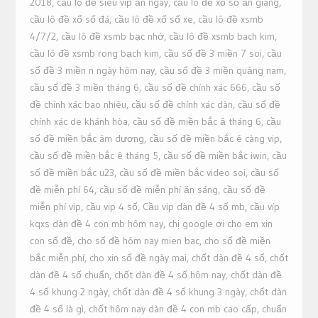
2018
,
cầu lô đề siêu vip ăn ngay
,
cầu lô đề xổ số ăn giang
,
cầu lô đề xổ số đá
,
cầu lô đề xổ số xe
,
cầu lô đề xsmb
4/7/2
,
cầu lô đề xsmb bạc nhớ
,
cầu lô đề xsmb bach kim
,
cầu lô đề xsmb rong bạch kim
,
cầu số đề 3 miền 7 soi
,
cầu
số đề 3 miền n ngày hôm nay
,
cầu số đề 3 miền quảng nam
,
cầu số đề 3 miền tháng 6
,
cầu số đề chính xác 666
,
cầu số
đề chính xác bao nhiêu
,
cầu số đề chính xác dàn
,
cầu số đề
chính xác de khánh hòa
,
cầu số đề miền bắc ă tháng 6
,
cầu
số đề miền bắc âm dương
,
cầu số đề miền bắc ê càng vip
,
cầu số đề miền bắc ê tháng 5
,
cầu số đề miền bắc iwin
,
cầu
số đề miền bắc u23
,
cầu số đề miền bắc video soi
,
cầu số
đề miễn phí 64
,
cầu số đề miễn phí ăn sáng
,
cầu số đề
miễn phí vip
,
cầu vip 4 số
,
Cầu vip dàn đề 4 số mb
,
cầu víp
kqxs dàn đề 4 con mb hôm nay
,
chị google ơi cho em xin
con số đề
,
cho số đề hôm nay mien bac
,
cho số đề miền
bắc miễn phí
,
cho xin số đề ngày mai
,
chốt dàn đề 4 số
,
chốt
dàn đề 4 số chuẩn
,
chốt dàn đề 4 số hôm nay
,
chốt dàn đề
4 số khung 2 ngày
,
chốt dàn đề 4 số khung 3 ngày
,
chốt dàn
đề 4 số là gì
,
chốt hôm nay dàn đề 4 con mb cao cấp
,
chuẩn