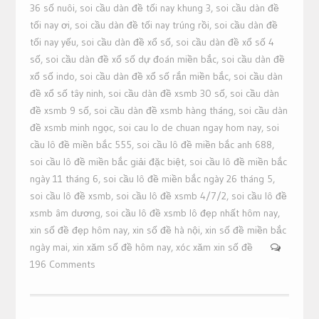
36 số nuôi
,
soi cầu dàn đề tối nay khung 3
,
soi cầu dàn đề
tối nay ơi
,
soi cầu dàn đề tối nay trúng rồi
,
soi cầu dàn đề
tối nay yếu
,
soi cầu dàn đề xổ số
,
soi cầu dàn đề xổ số 4
số
,
soi cầu dàn đề xổ số dự đoán miền bắc
,
soi cầu dàn đề
xổ số indo
,
soi cầu dàn đề xổ số rắn miền bắc
,
soi cầu dàn
đề xổ số tây ninh
,
soi cầu dàn đề xsmb 30 số
,
soi cầu dàn
đề xsmb 9 số
,
soi cầu dàn đề xsmb hàng tháng
,
soi cầu dàn
đề xsmb minh ngọc
,
soi cau lo de chuan ngay hom nay
,
soi
cầu lô đề miền bắc 555
,
soi cầu lô đề miền bắc anh 688
,
soi cầu lô đề miền bắc giải đặc biệt
,
soi cầu lô đề miền bắc
ngày 11 tháng 6
,
soi cầu lô đề miền bắc ngày 26 tháng 5
,
soi cầu lô đề xsmb
,
soi cầu lô đề xsmb 4/7/2
,
soi cầu lô đề
xsmb âm dương
,
soi cầu lô đề xsmb lô đẹp nhất hôm nay
,
xin số đề đẹp hôm nay
,
xin số đề hà nội
,
xin số đề miền bắc
ngày mai
,
xin xăm số đề hôm nay
,
xóc xăm xin số đề
196 Comments