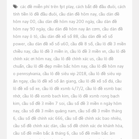
các đề miễn phí trên fpt play
,
cách bắt đề đầu đuôi
,
cách
tính tiền lô đề đầu đuôi
,
cầu dàn đề hôm nay
,
cầu dàn đề
hôm nay 00
,
cầu dàn đề hôm nay 200 ngày
,
cầu dàn đề
hôm nay 90 ngày
,
cầu dàn đề hôm nay ăn cơm
,
cầu dàn đề
hôm nay ô tô
,
cầu dàn đề xổ số 88
,
cầu dàn đề xổ số
power
,
cầu dàn đề xổ số u60
,
cầu đề 8 số
,
cầu lô đề 3 miền
chiều nay
,
cầu lô đề 3 miền in
,
cầu lô đề 3 miền vn
,
cầu lô đề
chính xác ơi hôm nay
,
cầu lô đề chính xác us
,
cầu lô đề
chuẩn
,
cầu lô đề đẹp miền bắc hôm nay
,
cầu lô đề hôm nay
o pennsylvania
,
cầu lô đề siêu vip 2018
,
cầu lô đề siêu vip
ăn ngay
,
cầu lô đề xổ số ăn giang
,
cầu lô đề xổ số đá
,
cầu
lô đề xổ số xe
,
cầu lô đề xsmb 4/7/2
,
cầu lô đề xsmb bạc
nhớ
,
cầu lô đề xsmb bach kim
,
cầu lô đề xsmb rong bạch
kim
,
cầu số đề 3 miền 7 soi
,
cầu số đề 3 miền n ngày hôm
nay
,
cầu số đề 3 miền quảng nam
,
cầu số đề 3 miền tháng
6
,
cầu số đề chính xác 666
,
cầu số đề chính xác bao nhiêu
,
cầu số đề chính xác dàn
,
cầu số đề chính xác de khánh hòa
,
cầu số đề miền bắc ă tháng 6
,
cầu số đề miền bắc âm