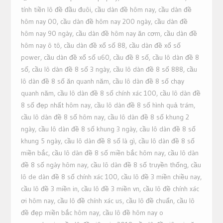
tính tiền lô đề đầu đuôi
,
cầu dàn đề hôm nay
,
cầu dàn đề
hôm nay 00
,
cầu dàn đề hôm nay 200 ngày
,
cầu dàn đề
hôm nay 90 ngày
,
cầu dàn đề hôm nay ăn cơm
,
cầu dàn đề
hôm nay ô tô
,
cầu dàn đề xổ số 88
,
cầu dàn đề xổ số
power
,
cầu dàn đề xổ số u60
,
cầu đề 8 số
,
cầu lô dàn đề 8
số
,
cầu lô dàn đề 8 số 3 ngày
,
cầu lô dàn đề 8 số 888
,
cầu
lô dàn đề 8 số ăn quanh năm
,
cầu lô dàn đề 8 số chạy
quanh năm
,
cầu lô dàn đề 8 số chính xác 100
,
cầu lô dàn đề
8 số đẹp nhất hôm nay
,
cầu lô dàn đề 8 số hình quả trám
,
cầu lô dàn đề 8 số hôm nay
,
cầu lô dàn đề 8 số khung 2
ngày
,
cầu lô dàn đề 8 số khung 3 ngày
,
cầu lô dàn đề 8 số
khung 5 ngày
,
cầu lô dàn đề 8 số là gì
,
cầu lô dàn đề 8 số
miền bắc
,
cầu lô dàn đề 8 số miền bắc hôm nay
,
cầu lô dàn
đề 8 số ngày hôm nay
,
cầu lô dàn đề 8 số truyền thống
,
cầu
lô de dàn đề 8 số chính xác 100
,
cầu lô đề 3 miền chiều nay
,
cầu lô đề 3 miền in
,
cầu lô đề 3 miền vn
,
cầu lô đề chính xác
ơi hôm nay
,
cầu lô đề chính xác us
,
cầu lô đề chuẩn
,
cầu lô
đề đẹp miền bắc hôm nay
,
cầu lô đề hôm nay o