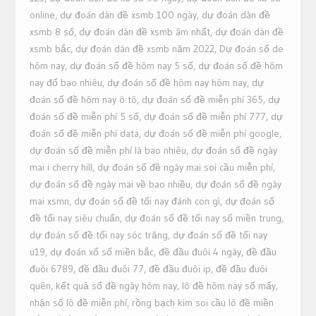
online
,
dự đoán dàn đề xsmb 100 ngày
,
dự đoán dàn đề
xsmb 8 số
,
dự đoán dàn đề xsmb âm nhất
,
dự đoán dàn đề
xsmb bắc
,
dự đoán dàn đề xsmb năm 2022
,
Dự đoán số de
hôm nay
,
dự đoán số đề hôm nay 5 số
,
dự đoán số đề hôm
nay đổ bao nhiêu
,
dự đoán số đề hôm nay hôm nay
,
dự
đoán số đề hôm nay ô tô
,
dự đoán số đề miễn phí 365
,
dự
đoán số đề miễn phí 5 số
,
dự đoán số đề miễn phí 777
,
dự
đoán số đề miễn phí data
,
dự đoán số đề miễn phí google
,
dự đoán số đề miễn phí là bao nhiêu
,
dự đoán số đề ngày
mai i cherry hill
,
dự đoán số đề ngày mai soi cầu miễn phí
,
dự đoán số đề ngày mai về bao nhiều
,
dự đoán số đề ngày
mai xsmn
,
dự đoán số đề tối nay đánh con gì
,
dự đoán số
đề tối nay siêu chuẩn
,
dự đoán số đề tối nay số miền trung
,
dự đoán số đề tối nay sóc trăng
,
dự đoán số đề tối nay
u19
,
dự đoán xổ số miền bắc
,
đề đầu đuôi 4 ngày
,
đề đầu
đuôi 6789
,
đề đầu đuôi 77
,
đề đầu đuôi ip
,
đề đầu đuôi
quên
,
kết quả số đề ngày hôm nay
,
lô đề hôm nay số mấy
,
nhận số lô đề miễn phí
,
rồng bạch kim soi cầu lô đề miền