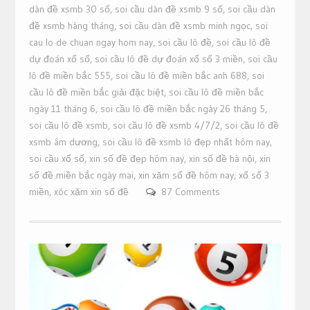
dàn đề xsmb 30 số
,
soi cầu dàn đề xsmb 9 số
,
soi cầu dàn
đề xsmb hàng tháng
,
soi cầu dàn đề xsmb minh ngọc
,
soi
cau lo de chuan ngay hom nay
,
soi cầu lô đề
,
soi cầu lô đề
dự đoán xổ số
,
soi cầu lô đề dự đoán xổ số 3 miền
,
soi cầu
lô đề miền bắc 555
,
soi cầu lô đề miền bắc anh 688
,
soi
cầu lô đề miền bắc giải đặc biệt
,
soi cầu lô đề miền bắc
ngày 11 tháng 6
,
soi cầu lô đề miền bắc ngày 26 tháng 5
,
soi cầu lô đề xsmb
,
soi cầu lô đề xsmb 4/7/2
,
soi cầu lô đề
xsmb âm dương
,
soi cầu lô đề xsmb lô đẹp nhất hôm nay
,
soi cầu xổ số
,
xin số đề đẹp hôm nay
,
xin số đề hà nội
,
xin
số đề miền bắc ngày mai
,
xin xăm số đề hôm nay
,
xổ số 3
miền
,
xóc xăm xin số đề
87 Comments