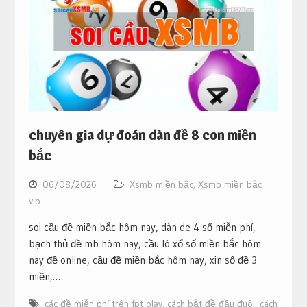
chuyên gia dự đoán dàn đề 8 con miền
bắc
06/08/2026
Xsmb miền bắc
,
Xsmb miền bắc
vip
soi cầu đề miền bắc hôm nay, dàn de 4 số miễn phí,
bạch thủ đề mb hôm nay, cầu lô xổ số miền bắc hôm
nay đề online, cầu đề miền bắc hôm nay, xin số đề 3
miền,…
các đề miễn phí trên fpt play
,
cách bắt đề đầu đuôi
,
cách