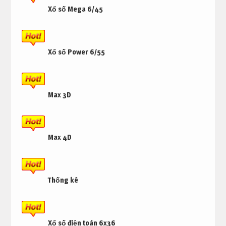
Xổ số Mega 6/45
Xổ số Power 6/55
Max 3D
Max 4D
Thống kê
Xổ số điện toán 6x36