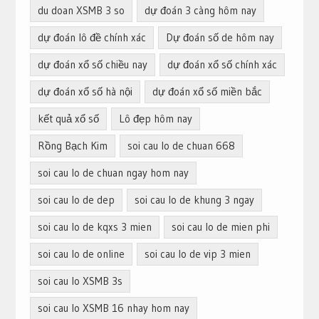
du doan XSMB 3 so
dự đoán 3 càng hôm nay
dự đoán lô đề chính xác
Dự đoán số de hôm nay
dự đoán xổ số chiều nay
dự đoán xổ số chính xác
dự đoán xổ số hà nội
dự đoán xổ số miền bắc
kết quả xổ số
Lô đẹp hôm nay
Rồng Bạch Kim
soi cau lo de chuan 668
soi cau lo de chuan ngay hom nay
soi cau lo de dep
soi cau lo de khung 3 ngay
soi cau lo de kqxs 3 mien
soi cau lo de mien phi
soi cau lo de online
soi cau lo de vip 3 mien
soi cau lo XSMB 3s
soi cau lo XSMB 16 nhay hom nay