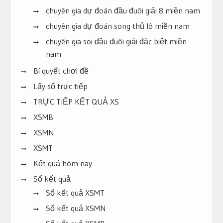
chuyên gia dự đoán đầu đuôi giải 8 miền nam
chuyên gia dự đoán song thủ lô miền nam
chuyên gia soi đầu đuôi giải đặc biệt miền
nam
Bí quyết chơi đề
Lấy số trực tiếp
TRỰC TIẾP KẾT QUẢ XS
XSMB
XSMN
XSMT
Kết quả hôm nay
Sổ kết quả
Sổ kết quả XSMT
Sổ kết quả XSMN