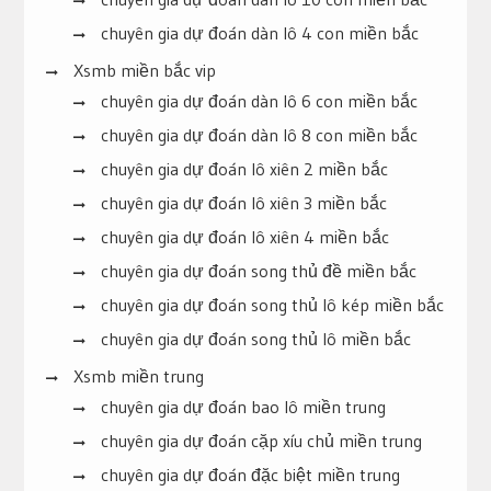
chuyên gia dự đoán dàn lô 4 con miền bắc
Xsmb miền bắc vip
chuyên gia dự đoán dàn lô 6 con miền bắc
chuyên gia dự đoán dàn lô 8 con miền bắc
chuyên gia dự đoán lô xiên 2 miền bắc
chuyên gia dự đoán lô xiên 3 miền bắc
chuyên gia dự đoán lô xiên 4 miền bắc
chuyên gia dự đoán song thủ đề miền bắc
chuyên gia dự đoán song thủ lô kép miền bắc
chuyên gia dự đoán song thủ lô miền bắc
Xsmb miền trung
chuyên gia dự đoán bao lô miền trung
chuyên gia dự đoán cặp xíu chủ miền trung
chuyên gia dự đoán đặc biệt miền trung