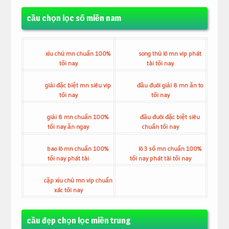
cầu chọn lọc số miền nam
xỉu chủ mn chuẩn 100%
song thủ lô mn vip phát
tối nay
tài tối nay
giải đặc biệt mn siêu vip
đầu đuôi giải 8 mn ăn to
tối nay
tối nay
giải 8 mn chuẩn 100%
đầu đuôi đặc biệt siêu
tối nay ăn ngay
chuẩn tối nay
bao lô mn chuẩn 100%
lô 3 số mn chuẩn 100%
tối nay phát tài
tối nay phát tài tối nay
cặp xỉu chủ mn vip chuẩn
xác tối nay
cầu đẹp chọn lọc miền trung