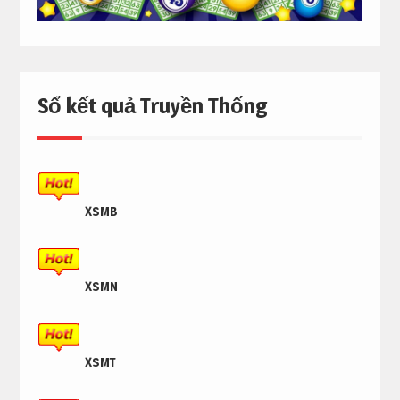
Sổ kết quả Truyền Thống
XSMB
XSMN
XSMT