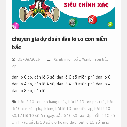
chuyên gia dự đoán dàn lô 10 con miền
bắc
05/08/2026
Xsmb miền bắc
,
Xsmb miền bắc
vip
dan lo 6 so, dàn lô 6 số, dàn lô 6 số miền phí, dan lo 6,
dan lo 4 so, dàn lô 4 số, dàn lô 4 số miền phí, dan lo 4,
dan lo 8 so, dàn lô…
bắt lô 10 con mb hàng ngày
,
bắt lô 10 con phát tài
,
bắt
lô 10 con rồng bạch kim
,
bắt lô 10 con siêu víp
,
bắt lô 10
số
,
bắt lô 10 số ăn ngay
,
bắt lô 10 số cao cấp
,
bắt lô 10 số
chính xác
,
bắt lô 10 số giờ hoàng đạo
,
bắt lô 10 số hàng