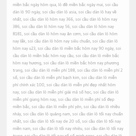
miền bắc ngày hôm qua
,
lô đề miền bắc ngày mai
,
soi cầu
dàn lô 90 ngày
,
soi cầu dàn lô asia
,
soi cầu dàn lô hay về
nhất
,
soi cầu dàn lô hôm nay 366
,
soi cầu dàn lô hôm nay
386
,
soi cầu dàn lô hôm nay 56
,
soi cầu dàn lô hôm nay
8181
,
soi cầu dàn lô hôm nay ăn cơm
,
soi cầu dàn lô hôm
nay lắk
,
soi cầu dàn lô hôm nay siêu chuẩn
,
soi cầu dàn lô
hôm nay u23
,
soi cầu dàn lô miền bắc hôm nay 90 ngày
,
soi
cầu dàn lô miền bắc hôm nay cầu
,
soi cầu dàn lô miền bắc
hôm nay hương
,
soi cầu dàn lô miền bắc hôm nay phương
trang
,
soi cầu dàn lô miễn phí 188
,
soi cầu dàn lô miễn phí 2
số
,
soi cầu dàn lô miễn phí bạch kim
,
soi cầu dàn lô miễn
phí chính xác 100
,
soi cầu dàn lô miễn phí đẹp nhất hôm
nay
,
soi cầu dàn lô miễn phí giải mã số học
,
soi cầu dàn lô
miễn phí giang hôm nay
,
soi cầu dàn lô miễn phí số đẹp
miền bắc
,
soi cầu dàn lô miễn phí yên
,
soi cầu dàn lô nhiều
nháy
,
soi cầu dàn lô quảng nam
,
soi cầu dàn lô tối nay chuẩn
nhất
,
soi cầu dàn lô tối nay de 20 số
,
soi cầu dàn lô tối nay
miền nam
,
soi cầu dàn lô tối nay nhiêu
,
soi cầu dàn lô tối nay
trung
,
soi cầu dàn lô tối nay xổ số minh ngọc
,
soi cầu dàn lô