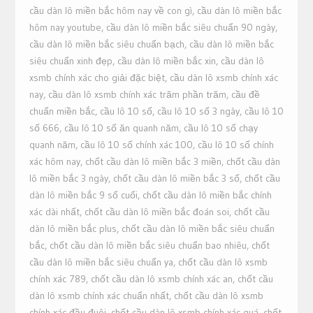
cầu dàn lô miền bắc hôm nay về con gì
,
cầu dàn lô miền bắc
hôm nay youtube
,
cầu dàn lô miền bắc siêu chuẩn 90 ngày
,
cầu dàn lô miền bắc siêu chuẩn bạch
,
cầu dàn lô miền bắc
siêu chuẩn xinh đẹp
,
cầu dàn lô miền bắc xin
,
cầu dàn lô
xsmb chính xác cho giải đặc biệt
,
cầu dàn lô xsmb chính xác
nay
,
cầu dàn lô xsmb chính xác trăm phần trăm
,
cầu đề
chuẩn miền bắc
,
cầu lô 10 số
,
cầu lô 10 số 3 ngày
,
cầu lô 10
số 666
,
cầu lô 10 số ăn quanh năm
,
cầu lô 10 số chạy
quanh năm
,
cầu lô 10 số chính xác 100
,
cầu lô 10 số chính
xác hôm nay
,
chốt cầu dàn lô miền bắc 3 miền
,
chốt cầu dàn
lô miền bắc 3 ngày
,
chốt cầu dàn lô miền bắc 3 số
,
chốt cầu
dàn lô miền bắc 9 số cuối
,
chốt cầu dàn lô miền bắc chính
xác dài nhất
,
chốt cầu dàn lô miền bắc đoán soi
,
chốt cầu
dàn lô miền bắc plus
,
chốt cầu dàn lô miền bắc siêu chuẩn
bắc
,
chốt cầu dàn lô miền bắc siêu chuẩn bao nhiêu
,
chốt
cầu dàn lô miền bắc siêu chuẩn ya
,
chốt cầu dàn lô xsmb
chính xác 789
,
chốt cầu dàn lô xsmb chính xác an
,
chốt cầu
dàn lô xsmb chính xác chuẩn nhất
,
chốt cầu dàn lô xsmb
chính xác đầu đuôi
,
chốt cầu dàn lô xsmb chính xác quá
,
chốt