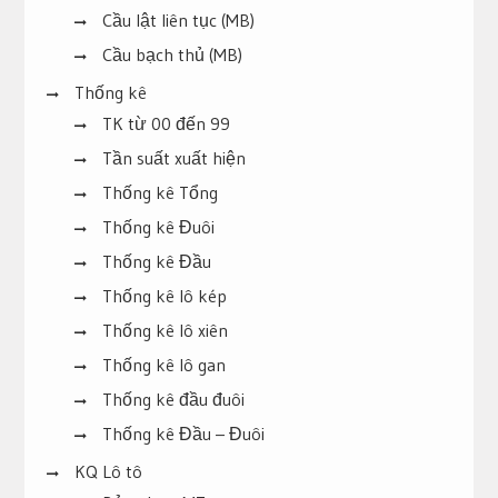
Cầu lật liên tục (MB)
Cầu bạch thủ (MB)
Thống kê
TK từ 00 đến 99
Tần suất xuất hiện
Thống kê Tổng
Thống kê Đuôi
Thống kê Đầu
Thống kê lô kép
Thống kê lô xiên
Thống kê lô gan
Thống kê đầu đuôi
Thống kê Đầu – Đuôi
KQ Lô tô