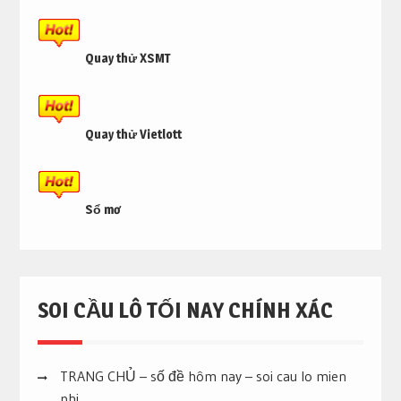
Quay thử XSMT
Quay thử Vietlott
Sổ mơ
SOI CẦU LÔ TỐI NAY CHÍNH XÁC
TRANG CHỦ – số đề hôm nay – soi cau lo mien
phi