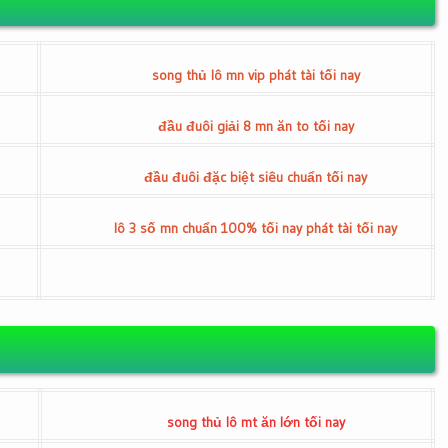
song thủ lô mn vip phát tài tối nay
đầu đuôi giải 8 mn ăn to tối nay
đầu đuôi đặc biệt siêu chuẩn tối nay
lô 3 số mn chuẩn 100% tối nay phát tài tối nay
song thủ lô mt ăn lớn tối nay