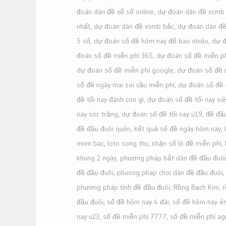
đoán dàn đề xổ số online
,
dự đoán dàn đề xsmb
nhất
,
dự đoán dàn đề xsmb bắc
,
dự đoán dàn đ
5 số
,
dự đoán số đề hôm nay đổ bao nhiêu
,
dự đ
đoán số đề miễn phí 365
,
dự đoán số đề miễn ph
dự đoán số đề miễn phí google
,
dự đoán số đề m
số đề ngày mai soi cầu miễn phí
,
dự đoán số đề 
đề tối nay đánh con gì
,
dự đoán số đề tối nay si
nay sóc trăng
,
dự đoán số đề tối nay u19
,
đề đầu
đề đầu đuôi quên
,
kết quả số đề ngày hôm nay
,
mien bac
,
loto song thu
,
nhận số lô đề miễn phí
,
khung 2 ngày
,
phương pháp bắt dàn đề đầu đuôi
đề đầu đuôi
,
phuong phap choi dàn đề đầu đuôi
phương pháp tính đề đầu đuôi
,
Rồng Bạch Kim
,
r
đầu đuôi
,
số đề hôm nay 4 đài
,
số đề hôm nay 
nay u23
,
số đề miễn phí 7777
,
số đề miễn phí ag