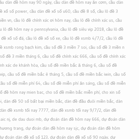
ầu dàn đề hôm nay 90 ngày
,
cầu dàn đề hôm nay ăn cơm
,
cầu dàn
đề xổ số power
,
cầu dàn đề xổ số u60
,
cầu đề 8 số
,
cầu lô đề 3
miền vn
,
cầu lô đề chính xác ơi hôm nay
,
cầu lô đề chính xác us
,
cầu
u lô đề hôm nay o pennsylvania
,
cầu lô đề siêu vip 2018
,
cầu lô đề
ô đề xổ số đá
,
cầu lô đề xổ số xe
,
cầu lô đề xsmb 4/7/2
,
cầu lô đề
đề xsmb rong bạch kim
,
cầu số đề 3 miền 7 soi
,
cầu số đề 3 miền n
 số đề 3 miền tháng 6
,
cầu số đề chính xác 666
,
cầu số đề chính xác
ính xác de khánh hòa
,
cầu số đề miền bắc ă tháng 6
,
cầu số đề
vip
,
cầu số đề miền bắc ê tháng 5
,
cầu số đề miền bắc iwin
,
cầu số
cầu số đề miễn phí 64
,
cầu số đề miễn phí ăn sáng
,
cầu số đề miễn
số đề hôm nay mien bac
,
cho số đề miền bắc miễn phí
,
cho xin số
i
,
dàn đề 50 số bất bại miền bắc
,
dàn đề đầu đuôi miền bắc
,
dàn
dàn đề xsmb tối nay 7777
,
dàn đề xsmb tối nay 9/7/2
,
dàn đề
aic nj
,
de dau duoi mb
,
dự đoán dàn đề hôm nay 666
,
dự đoán dàn
hương trang
,
dự đoán dàn đề hôm nay sjc
,
dự đoán dàn đề hôm
dự đoán dàn đề xổ số 123
,
dự đoán dàn đề xổ số 90 ngày
,
dự