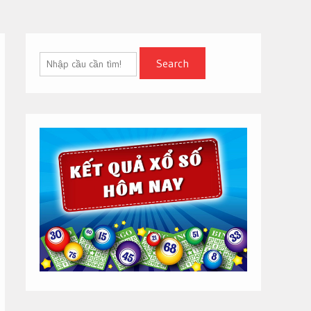
Search