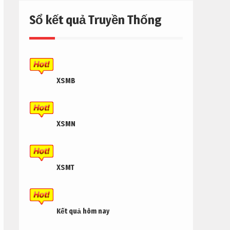
Sổ kết quả Truyền Thống
XSMB
XSMN
XSMT
Kết quả hôm nay