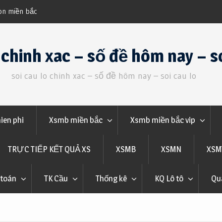
con miền bắc
chuyên gia dự đoán lô xiên 4 miền bắc
o chinh xac – số đề hôm nay – so
soi cau lo chinh xac – số đề hôm nay – soi cau lo
ien phi
Xsmb miền bắc
Xsmb miền bắc vip
TRỰC TIẾP KẾT QUẢ XS
XSMB
XSMN
XSM
 toán
TK Cầu
Thống kê
KQ Lô tô
Qu