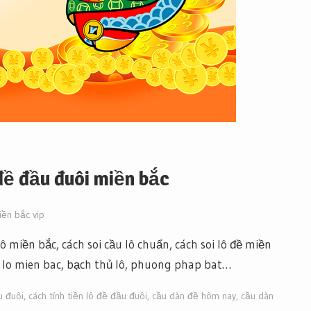
đề đầu đuôi miền bắc
ền bắc vip
lô miền bắc, cách soi cầu lô chuẩn, cách soi lô đề miền
u lo mien bac, bạch thủ lô, phuong phap bat…
u đuôi
,
cách tính tiền lô đề đầu đuôi
,
cầu dàn đề hôm nay
,
cầu dàn