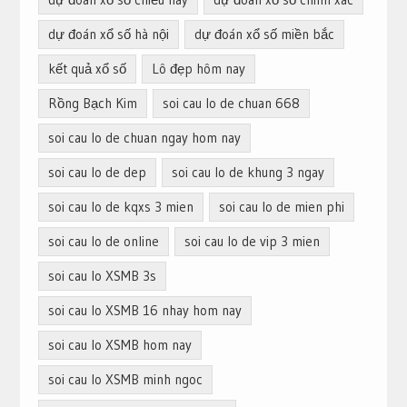
dự đoán xổ số hà nội
dự đoán xổ số miền bắc
kết quả xổ số
Lô đẹp hôm nay
Rồng Bạch Kim
soi cau lo de chuan 668
soi cau lo de chuan ngay hom nay
soi cau lo de dep
soi cau lo de khung 3 ngay
soi cau lo de kqxs 3 mien
soi cau lo de mien phi
soi cau lo de online
soi cau lo de vip 3 mien
soi cau lo XSMB 3s
soi cau lo XSMB 16 nhay hom nay
soi cau lo XSMB hom nay
soi cau lo XSMB minh ngoc