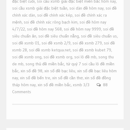
đặc biệt cuối
,
soi cầu xsmb giải đặc biệt miền bắc hôm nay
,
soi cầu xsmb giải đặc biệt tuần
,
soi dàn đề hôm nay
,
soi đề
chính xác dàn
,
soi đề chính xác kép
,
soi đề chính xác ra
mệnh
,
soi đề chính xác rông bạch kim
,
soi đề hôm nay
4/7/22
,
soi đề hôm nay 568
,
soi đề hôm nay 9999
,
soi đề
siêu chuẩn ăn
,
soi đề siêu chuẩn nẵng
,
soi đề siêu chuẩn us
,
soi đề xsmb 01
,
soi đề xsmb 2/9
,
soi đề xsmb 279
,
soi đề
xsmb 28
,
soi đề xsmb ketqua.net
,
soi đề xsmb kubet 79
,
soi đề xsmb ong
,
soi đề xsmb org
,
soi lô đề mb
,
song thu
de mb
,
song thủ đề miền bắc
,
tứ quý 7 soi cầu lô đề miền
bắc
,
xin số đề 98
,
xin số đề bạc liêu
,
xin số đề bạc liêu hôm
nay
,
xin số đề bến tre
,
xin số đề cần thơ
,
xin số đề đồng
tháp hôm nay
,
xin số đề miền bắc
,
xsmb 3/3
88
Comments