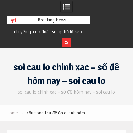
Breaking News
chuyên gia dự đoán dàn lô 4 con miền
chuyên gia dự đoán 
bắc
bắ
Skip
to
soi cau lo chinh xac – số đề
content
hôm nay – soi cau lo
soi cau lo chinh xac – số đề hôm nay – soi cau lo
Home
cầu song thủ đề ăn quanh năm