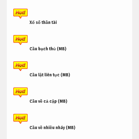
Xổ số thần tài
Cầu bạch thủ (MB)
Cầu lật liên tục (MB)
Cầu về cả cặp (MB)
Cầu về nhiều nháy (MB)