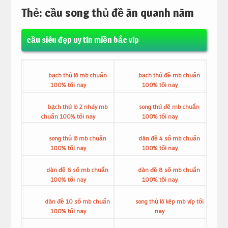
Thẻ:
cầu song thủ đề ăn quanh năm
cầu siêu đẹp uy tín miền bắc víp
bạch thủ lô mb chuẩn
bạch thủ đề mb chuẩn
100% tối nay
100% tối nay
bạch thủ lô 2 nháy mb
song thủ đề mb chuẩn
chuẩn 100% tối nay
100% tối nay
song thủ lô mb chuẩn
dàn đề 4 số mb chuẩn
100% tối nay
100% tối nay
dàn đề 6 số mb chuẩn
dàn đề 8 số mb chuẩn
100% tối nay
100% tối nay
dàn đề 10 số mb chuẩn
song thủ lô kép mb víp tối
100% tối nay
nay