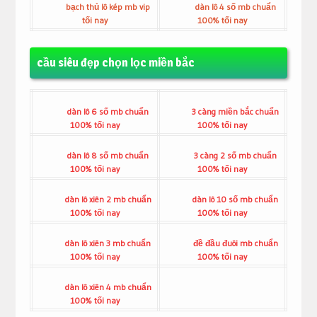
bạch thủ lô kép mb vip
dàn lô 4 số mb chuẩn
tối nay
100% tối nay
cầu siêu đẹp chọn lọc miền bắc
dàn lô 6 số mb chuẩn
3 càng miền bắc chuẩn
100% tối nay
100% tối nay
dàn lô 8 số mb chuẩn
3 càng 2 số mb chuẩn
100% tối nay
100% tối nay
dàn lô xiên 2 mb chuẩn
dàn lô 10 số mb chuẩn
100% tối nay
100% tối nay
dàn lô xiên 3 mb chuẩn
đề đầu đuôi mb chuẩn
100% tối nay
100% tối nay
dàn lô xiên 4 mb chuẩn
100% tối nay