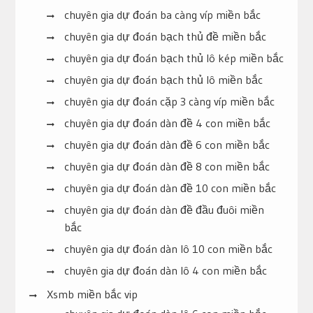
chuyên gia dự đoán ba càng víp miền bắc
chuyên gia dự đoán bạch thủ đề miền bắc
chuyên gia dự đoán bạch thủ lô kép miền bắc
chuyên gia dự đoán bạch thủ lô miền bắc
chuyên gia dự đoán cặp 3 càng víp miền bắc
chuyên gia dự đoán dàn đề 4 con miền bắc
chuyên gia dự đoán dàn đề 6 con miền bắc
chuyên gia dự đoán dàn đề 8 con miền bắc
chuyên gia dự đoán dàn đề 10 con miền bắc
chuyên gia dự đoán dàn đề đầu đuôi miền
bắc
chuyên gia dự đoán dàn lô 10 con miền bắc
chuyên gia dự đoán dàn lô 4 con miền bắc
Xsmb miền bắc vip