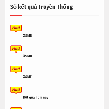
Sổ kết quả Truyền Thống
XSMB
XSMN
XSMT
Kết quả hôm nay