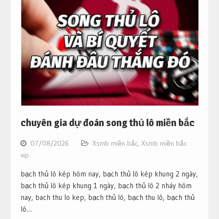
chuyên gia dự đoán song thủ lô miền bắc
07/08/2026
Xsmb miền bắc
,
Xsmb miền bắc
vip
bạch thủ lô kép hôm nay, bạch thủ lô kép khung 2 ngày,
bạch thủ lô kép khung 1 ngày, bạch thủ lô 2 nháy hôm
nay, bach thu lo kep, bạch thủ lô, bạch thu lô, bạch thủ
lô…