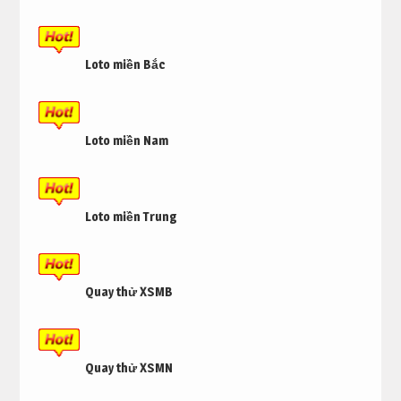
Loto miền Bắc
Loto miền Nam
Loto miền Trung
Quay thử XSMB
Quay thử XSMN