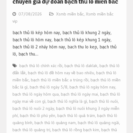
chuyên gia dự đoán bạch thủ lô miền bắc
07/08/2026
Xsmb miền bắc
,
Xsmb miền bắc
vip
bạch thủ lô kép hôm nay, bạch thủ lô khung 2 ngày,
bạch thủ lô hôm nay, bạch thủ lô kép khung 1 ngày,
bạch thủ lô 2 nháy hôm nay, bach thu lo kep, bạch thủ
lô, bạch thu…
bạch thủ lô chính xác rồi
,
bạch thủ lô daklak
,
bạch thủ lô
đắk lắk
,
bạch thủ lô đề hôm nay về bao nhiêu
,
bạch thủ lô
miền bắc
,
bạch thủ lô miền bắc a trúng rồi
,
bạch thủ lô miền
bắc là gì
,
bạch thủ lô ngày 5/8
,
bạch thủ lô ngày hôm nay
,
bạch thủ lô ngày hôm qua
,
bạch thủ lô ngày mai
,
bạch thủ lô
ngày mai về con gì
,
bạch thủ lô nghĩa là gì
,
bạch thủ lô nuôi
,
bạch thủ lô nuôi 2 ngày
,
bạch thủ lô nuôi khung 3 ngày miễn
phí
,
bạch thủ lô phú yên
,
bạch thủ lô quả trám
,
bạch thủ lô
quảng bình
,
bạch thủ lô quảng nam
,
bạch thủ lô quảng ngãi
,
bạch thủ lô quảng trị
,
bạch thủ lô rồng bạch kim
,
bạch thủ