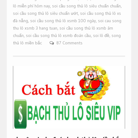
lô miễn phí hôm nay
,
soi cầu song thủ lô siêu chuẩn chuẩn
,
soi cầu song thủ lô siêu chuẩn ướt
,
soi cầu song thủ lô xs
đà nẵng
,
soi cầu song thủ lô xsmb 100 ngày
,
soi cau song
thu lô xsmb 3 hang tuan
,
soi cầu song thủ lô xsmb âm
chuẩn
,
soi cầu song thủ lô xsmb đoán cầu
,
soi lô đề
,
song
thủ lô miền bắc
87 Comments