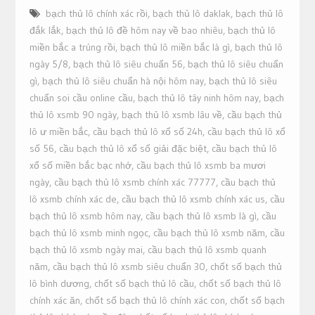
bạch thủ lô chính xác rồi
,
bạch thủ lô daklak
,
bạch thủ lô
đắk lắk
,
bạch thủ lô đề hôm nay về bao nhiêu
,
bạch thủ lô
miền bắc a trúng rồi
,
bạch thủ lô miền bắc là gì
,
bạch thủ lô
ngày 5/8
,
bạch thủ lô siêu chuẩn 56
,
bạch thủ lô siêu chuẩn
gì
,
bạch thủ lô siêu chuẩn hà nội hôm nay
,
bạch thủ lô siêu
chuẩn soi cầu online cầu
,
bạch thủ lô tây ninh hôm nay
,
bạch
thủ lô xsmb 90 ngày
,
bạch thủ lô xsmb lâu về
,
cầu bạch thủ
lô ư miền bắc
,
cầu bạch thủ lô xổ số 24h
,
cầu bạch thủ lô xổ
số 56
,
cầu bạch thủ lô xổ số giải đặc biệt
,
cầu bạch thủ lô
xổ số miền bắc bạc nhớ
,
cầu bạch thủ lô xsmb ba mươi
ngày
,
cầu bạch thủ lô xsmb chính xác 77777
,
cầu bạch thủ
lô xsmb chính xác de
,
cầu bạch thủ lô xsmb chính xác us
,
cầu
bạch thủ lô xsmb hôm nay
,
cầu bạch thủ lô xsmb là gì
,
cầu
bạch thủ lô xsmb minh ngọc
,
cầu bạch thủ lô xsmb năm
,
cầu
bạch thủ lô xsmb ngày mai
,
cầu bạch thủ lô xsmb quanh
năm
,
cầu bạch thủ lô xsmb siêu chuẩn 30
,
chốt số bạch thủ
lô bình dương
,
chốt số bạch thủ lô cầu
,
chốt số bạch thủ lô
chính xác ăn
,
chốt số bạch thủ lô chính xác con
,
chốt số bạch