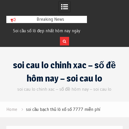
Breaking News
Soi cầu lô kép nuôi 2 ngày siêu chính xác
lô xiên đẹp nhất hô
ngày 09/08/2026
xiên đẹp nhất
09/08
Skip
to
soi cau lo chinh xac – số đề
content
hôm nay – soi cau lo
soi cau lo chinh xac – số đề hôm nay – soi cau lo
Home
soi cầu bạch thủ lô xổ số 7777 miễn phí