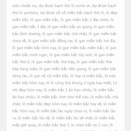
siêu chuẩn eu
,
dự đoán bạch thủ lô xsmb ưi
,
dự đoán bạch
thủ lô youtube
,
dự đoán xổ số miền bắc bạch thủ lô
,
lô đẹp
miền bắc
,
lô gan miền bắc
,
lô gan miền bắc 2 đại chính
,
lô
gan miền bắc 3 đài
,
lô gan miền bắc an giang
,
lô gan miền
bắc bình dương
,
lô gan miền bắc chủ nhật
,
lô gan miền bắc
chưa về
,
lô gan miền bắc đồng nai
,
lô gan miền bắc hai đài
,
lô gan miền bắc hôm nay
,
lô gan miền bắc miền bắc
,
lô gan
miền bắc minh ngọc
,
lô gan miền bắc tây ninh
,
lô gan miền
bắc thứ 6
,
lô gan miền bắc thứ bảy
,
lô gan miền bắc thứ
bảy hàng tuần
,
lô gan miền bắc tiền giang
,
lô gan miền bắc
vũng tàu
,
lô gan xổ số miền bắc
,
lô hay ra miền bắc
,
lô kép
miền bắc hôm nay
,
lô lô sông thủ khung 3 ngày hay nhất
,
Lô
mb đẹp hôm nay
,
lô miền bắc 1 ăn bao nhiêu
,
lô miền bắc
ăn bao nhiêu
,
lô miền bắc chơi như thế nào
,
lô miền bắc chủ
nhật
,
lô miền bắc đẹp hôm nay
,
lô miền bắc hay về
,
lô miền
bắc hôm nay
,
lô miền bắc lâu ngày chưa ra
,
lô miền bắc lâu
ra
,
lô miền bắc lâu về
,
lô miền bắc lâu về nhất
,
lô miền bắc
mấy giờ quay
,
lô miền bắc thứ 5
,
lo mien bắc ve 2 con
,
lô