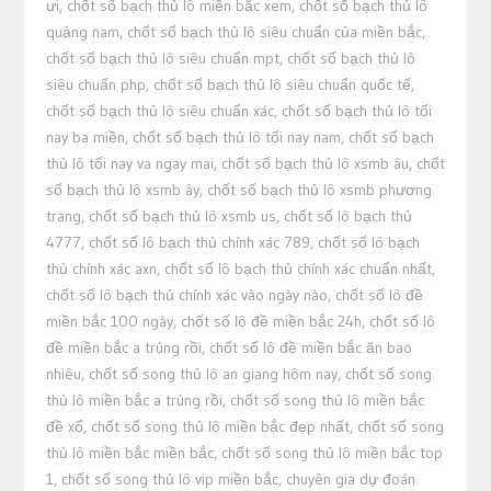
ưi
,
chốt số bạch thủ lô miền bắc xem
,
chốt số bạch thủ lô
quảng nam
,
chốt số bạch thủ lô siêu chuẩn của miền bắc
,
chốt số bạch thủ lô siêu chuẩn mpt
,
chốt số bạch thủ lô
siêu chuẩn php
,
chốt số bạch thủ lô siêu chuẩn quốc tế
,
chốt số bạch thủ lô siêu chuẩn xác
,
chốt số bạch thủ lô tối
nay ba miền
,
chốt số bạch thủ lô tối nay nam
,
chốt số bạch
thủ lô tối nay va ngay mai
,
chốt số bạch thủ lô xsmb âu
,
chốt
số bạch thủ lô xsmb ây
,
chốt số bạch thủ lô xsmb phương
trang
,
chốt số bạch thủ lô xsmb us
,
chốt số lô bạch thủ
4777
,
chốt số lô bạch thủ chính xác 789
,
chốt số lô bạch
thủ chính xác axn
,
chốt số lô bạch thủ chính xác chuẩn nhất
,
chốt số lô bạch thủ chính xác vào ngày nào
,
chốt số lô đề
miền bắc 100 ngày
,
chốt số lô đề miền bắc 24h
,
chốt số lô
đề miền bắc a trúng rồi
,
chốt số lô đề miền bắc ăn bao
nhiêu
,
chốt số song thủ lô an giang hôm nay
,
chốt số song
thủ lô miền bắc a trúng rồi
,
chốt số song thủ lô miền bắc
đề xổ
,
chốt số song thủ lô miền bắc đẹp nhất
,
chốt số song
thủ lô miền bắc miền bắc
,
chốt số song thủ lô miền bắc top
1
,
chốt số song thủ lô vip miền bắc
,
chuyên gia dự đoán