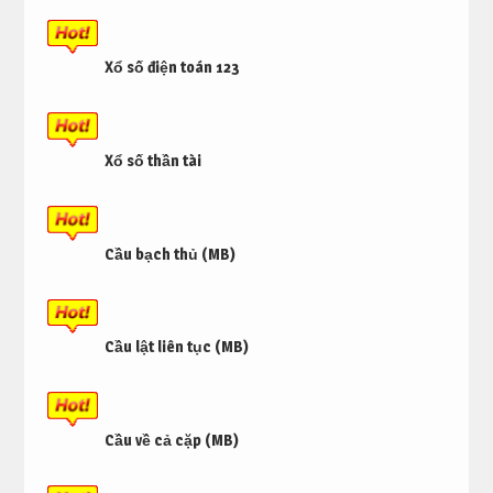
Xổ số điện toán 123
Xổ số thần tài
Cầu bạch thủ (MB)
Cầu lật liên tục (MB)
Cầu về cả cặp (MB)