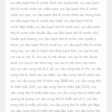
soi cầu bạch thủ lô xsmb chính xác leadertek
,
soi cầu bạch
thủ lô xsmb chính xác miền nam
,
soi cầu bạch thủ lô xsmb
chính xác one
,
soi cầu bạch thủ lô xsmb chính xác thông báo
,
soi cầu bạch thủ lô xsmb duy nhất
,
soi cầu bạch thủ lô
xsmb đẹp nhất
,
soi cầu bạch thủ lô xsmb iwin
,
soi cầu bạch
thủ lô xsmb siêu chuẩn cầu
,
soi cầu bạch thủ lô xsmb siêu
chuẩn quê hương
,
soi cầu bạch thủ lô xsmb siêu chuẩn y
khoa
,
soi cầu bạch thủ lô xsmb us
,
soi cầu bạch thủ lô xsmb
vung tau
,
soi cầu lô bạch thủ rồng bạch kim
,
soi cau lo mb
,
soi cau lo mb 3s
,
soi cau lo mb chuan
,
soi cau lo mb chuan
nhat
,
soi cau lo mb hom nay
,
soi cau lo mb hom nay mien
phi
,
soi cầu song thủ lô 1 số
,
soi cầu song thủ lô 99
,
soi cầu
song thủ lô chính xác ba miền
,
soi cầu song thủ lô chính xác
xyz
,
soi cầu song thủ lô hôm nay 2888.net
,
soi cầu song thủ
lô miền bắc 100
,
soi cầu song thủ lô miền bắc 2020
,
soi
cầu song thủ lô miền bắc bao
,
soi cầu song thủ lô miền bắc
quang hà giang
,
soi cầu song thủ lô miễn phí 247
,
soi cầu
song thủ lô miễn phí bắc
,
soi cầu song thủ lô miễn phí đẹp
,
soi cầu song thủ lô miễn phí giải đặc biệt
,
soi cầu song thủ