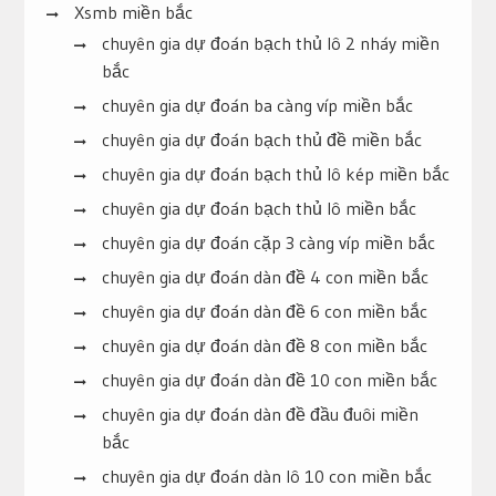
Xsmb miền bắc
chuyên gia dự đoán bạch thủ lô 2 nháy miền
bắc
chuyên gia dự đoán ba càng víp miền bắc
chuyên gia dự đoán bạch thủ đề miền bắc
chuyên gia dự đoán bạch thủ lô kép miền bắc
chuyên gia dự đoán bạch thủ lô miền bắc
chuyên gia dự đoán cặp 3 càng víp miền bắc
chuyên gia dự đoán dàn đề 4 con miền bắc
chuyên gia dự đoán dàn đề 6 con miền bắc
chuyên gia dự đoán dàn đề 8 con miền bắc
chuyên gia dự đoán dàn đề 10 con miền bắc
chuyên gia dự đoán dàn đề đầu đuôi miền
bắc
chuyên gia dự đoán dàn lô 10 con miền bắc