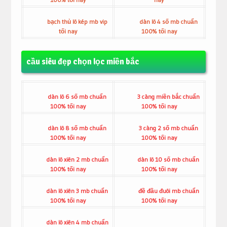
bạch thủ lô kép mb vip
dàn lô 4 số mb chuẩn
tối nay
100% tối nay
cầu siêu đẹp chọn lọc miền bắc
dàn lô 6 số mb chuẩn
3 càng miền bắc chuẩn
100% tối nay
100% tối nay
dàn lô 8 số mb chuẩn
3 càng 2 số mb chuẩn
100% tối nay
100% tối nay
dàn lô xiên 2 mb chuẩn
dàn lô 10 số mb chuẩn
100% tối nay
100% tối nay
dàn lô xiên 3 mb chuẩn
đề đầu đuôi mb chuẩn
100% tối nay
100% tối nay
dàn lô xiên 4 mb chuẩn