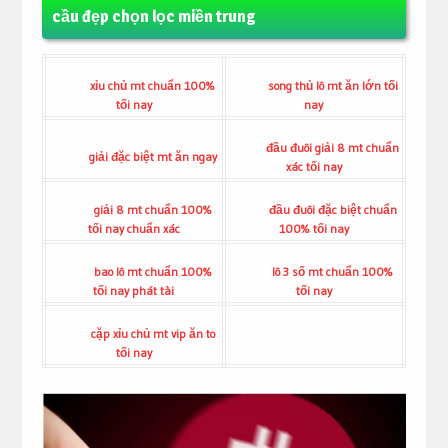
cầu đẹp chọn lọc miền trung
xỉu chủ mt chuẩn 100%
song thủ lô mt ăn lớn tối
tối nay
nay
đầu đuôi giải 8 mt chuẩn
giải đặc biệt mt ăn ngay
xác tối nay
giải 8 mt chuẩn 100%
đầu đuôi đặc biệt chuẩn
tối nay chuẩn xác
100% tối nay
bao lô mt chuẩn 100%
lô 3 số mt chuẩn 100%
tối nay phát tài
tối nay
cặp xỉu chủ mt vip ăn to
tối nay