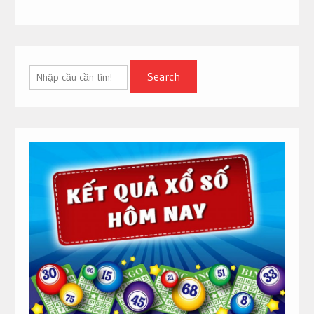
Search