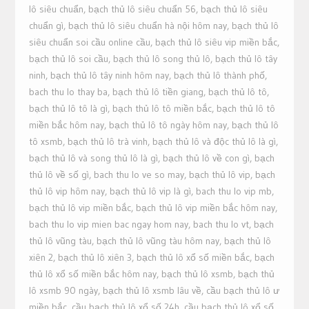
lô siêu chuẩn
,
bạch thủ lô siêu chuẩn 56
,
bạch thủ lô siêu
chuẩn gì
,
bạch thủ lô siêu chuẩn hà nội hôm nay
,
bạch thủ lô
siêu chuẩn soi cầu online cầu
,
bạch thủ lô siêu vip miền bắc
,
bạch thủ lô soi cầu
,
bạch thủ lô song thủ lô
,
bạch thủ lô tây
ninh
,
bạch thủ lô tây ninh hôm nay
,
bạch thủ lô thành phố
,
bach thu lo thay ba
,
bạch thủ lô tiền giang
,
bạch thủ lô tô
,
bạch thủ lô tô là gì
,
bạch thủ lô tô miền bắc
,
bạch thủ lô tô
miền bắc hôm nay
,
bạch thủ lô tô ngày hôm nay
,
bạch thủ lô
tô xsmb
,
bạch thủ lô trà vinh
,
bạch thủ lô và độc thủ lô là gì
,
bạch thủ lô và song thủ lô là gì
,
bạch thủ lô về con gì
,
bạch
thủ lô về số gì
,
bach thu lo ve so may
,
bạch thủ lô vip
,
bạch
thủ lô vip hôm nay
,
bạch thủ lô vip là gì
,
bach thu lo vip mb
,
bạch thủ lô vip miền bắc
,
bạch thủ lô vip miền bắc hôm nay
,
bach thu lo vip mien bac ngay hom nay
,
bach thu lo vt
,
bạch
thủ lô vũng tàu
,
bạch thủ lô vũng tàu hôm nay
,
bạch thủ lô
xiên 2
,
bạch thủ lô xiên 3
,
bạch thủ lô xổ số miền bắc
,
bạch
thủ lô xổ số miền bắc hôm nay
,
bạch thủ lô xsmb
,
bạch thủ
lô xsmb 90 ngày
,
bạch thủ lô xsmb lâu về
,
cầu bạch thủ lô ư
miền bắc
,
cầu bạch thủ lô xổ số 24h
,
cầu bạch thủ lô xổ số