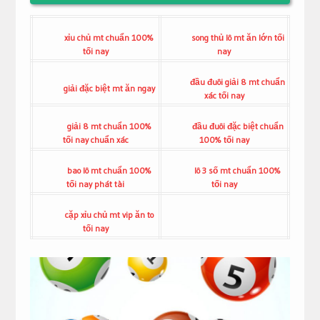
xỉu chủ mt chuẩn 100%
song thủ lô mt ăn lớn tối
tối nay
nay
đầu đuôi giải 8 mt chuẩn
giải đặc biệt mt ăn ngay
xác tối nay
giải 8 mt chuẩn 100%
đầu đuôi đặc biệt chuẩn
tối nay chuẩn xác
100% tối nay
bao lô mt chuẩn 100%
lô 3 số mt chuẩn 100%
tối nay phát tài
tối nay
cặp xỉu chủ mt vip ăn to
tối nay