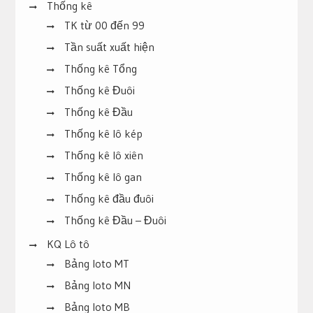
Thống kê
TK từ 00 đến 99
Tần suất xuất hiện
Thống kê Tổng
Thống kê Đuôi
Thống kê Đầu
Thống kê lô kép
Thống kê lô xiên
Thống kê lô gan
Thống kê đầu đuôi
Thống kê Đầu – Đuôi
KQ Lô tô
Bảng loto MT
Bảng loto MN
Bảng loto MB