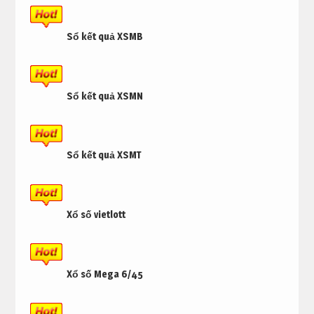
Sổ kết quả XSMB
Sổ kết quả XSMN
Sổ kết quả XSMT
Xổ số vietlott
Xổ số Mega 6/45