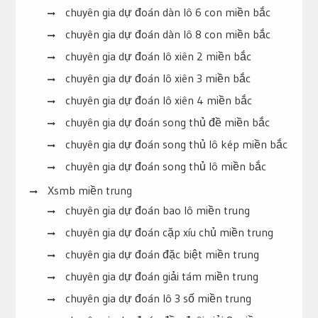
chuyên gia dự đoán dàn lô 6 con miền bắc
chuyên gia dự đoán dàn lô 8 con miền bắc
chuyên gia dự đoán lô xiên 2 miền bắc
chuyên gia dự đoán lô xiên 3 miền bắc
chuyên gia dự đoán lô xiên 4 miền bắc
chuyên gia dự đoán song thủ đề miền bắc
chuyên gia dự đoán song thủ lô kép miền bắc
chuyên gia dự đoán song thủ lô miền bắc
Xsmb miền trung
chuyên gia dự đoán bao lô miền trung
chuyên gia dự đoán cặp xíu chủ miền trung
chuyên gia dự đoán đặc biệt miền trung
chuyên gia dự đoán giải tám miền trung
chuyên gia dự đoán lô 3 số miền trung