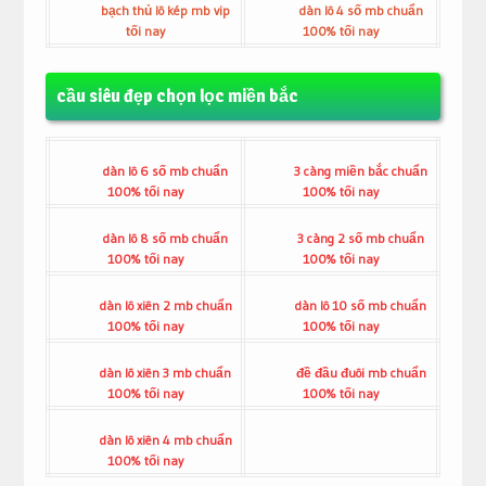
bạch thủ lô kép mb vip
dàn lô 4 số mb chuẩn
tối nay
100% tối nay
cầu siêu đẹp chọn lọc miền bắc
dàn lô 6 số mb chuẩn
3 càng miền bắc chuẩn
100% tối nay
100% tối nay
dàn lô 8 số mb chuẩn
3 càng 2 số mb chuẩn
100% tối nay
100% tối nay
dàn lô xiên 2 mb chuẩn
dàn lô 10 số mb chuẩn
100% tối nay
100% tối nay
dàn lô xiên 3 mb chuẩn
đề đầu đuôi mb chuẩn
100% tối nay
100% tối nay
dàn lô xiên 4 mb chuẩn
100% tối nay