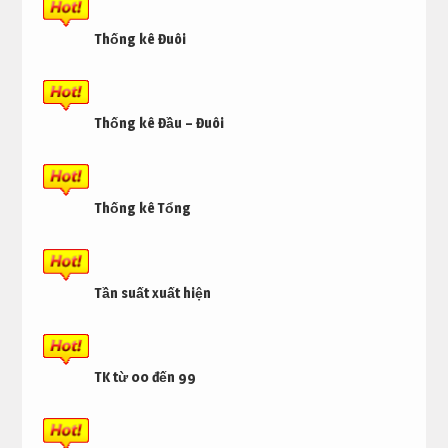
Thống kê Đuôi
Thống kê Đầu – Đuôi
Thống kê Tổng
Tần suất xuất hiện
TK từ 00 đến 99