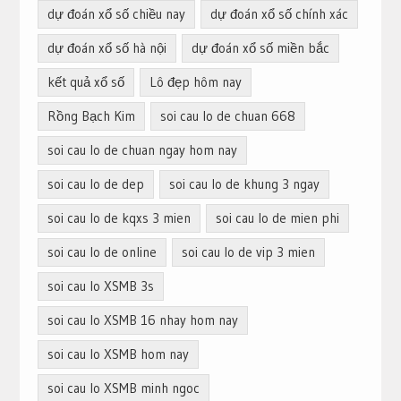
dự đoán xổ số chiều nay
dự đoán xổ số chính xác
dự đoán xổ số hà nội
dự đoán xổ số miền bắc
kết quả xổ số
Lô đẹp hôm nay
Rồng Bạch Kim
soi cau lo de chuan 668
soi cau lo de chuan ngay hom nay
soi cau lo de dep
soi cau lo de khung 3 ngay
soi cau lo de kqxs 3 mien
soi cau lo de mien phi
soi cau lo de online
soi cau lo de vip 3 mien
soi cau lo XSMB 3s
soi cau lo XSMB 16 nhay hom nay
soi cau lo XSMB hom nay
soi cau lo XSMB minh ngoc