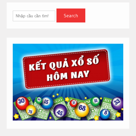
Search