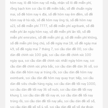
hôm nay
,
lô đề hôm nay số mấy
,
nhận số lô đề miễn phí
,
rồng bạch kim soi cầu lô đề miền bắc
,
số đề chuẩn ngày
mai
,
số đề hôm nay 4 đài
,
số đề hôm nay êm đềm
,
số đề
hôm nay ở hà nội
,
số đề hôm nay ông tà
,
số đề hôm nay
u23
,
số đề miễn phí 7777
,
số đề miễn phí agribank
,
số đề
miễn phí ăn ngày hôm nay
,
số đề miễn phí ăn tối
,
số đề
miễn phí emirates
,
số đề miễn phí gì
,
số đề miễn phí không
,
số đề miễn phí ông chủ
,
số đề ngày mai 18
,
số đề ngày mai
49
,
số đề ngày mai 7 tháng 7
,
soi cầu dàn đề 00
,
soi cầu
dàn đề chính xác 100 giải
,
soi cầu dàn đề chính xác 100
ngày qua
,
soi cầu dàn đề chính xác nhất ngày hôm nay
,
soi
cầu dàn đề chính xác phía bắc
,
soi cầu dàn đề dàn 36 số
,
soi
cầu dàn đề hôm nay ai trúng rồi
,
soi cầu dàn đề hôm nay
eximbank
,
soi cầu dàn đề hôm nay quay trực tiếp
,
soi cầu
dàn đề siêu chuẩn hàng ngày
,
soi cầu dàn đề tối nay 1000
,
soi cầu dàn đề tối nay 36 số nuôi
,
soi cầu dàn đề tối nay
khung 3
,
soi cầu dàn đề tối nay ơi
,
soi cầu dàn đề tối nay
trúng rồi
,
soi cầu dàn đề tối nay yếu
,
soi cầu dàn đề xổ số
,
soi cầu dàn đề xổ số 4 số
,
soi cầu dàn đề xổ số dự đoán