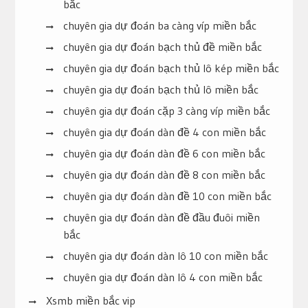
bắc
chuyên gia dự đoán ba càng víp miền bắc
chuyên gia dự đoán bạch thủ đề miền bắc
chuyên gia dự đoán bạch thủ lô kép miền bắc
chuyên gia dự đoán bạch thủ lô miền bắc
chuyên gia dự đoán cặp 3 càng víp miền bắc
chuyên gia dự đoán dàn đề 4 con miền bắc
chuyên gia dự đoán dàn đề 6 con miền bắc
chuyên gia dự đoán dàn đề 8 con miền bắc
chuyên gia dự đoán dàn đề 10 con miền bắc
chuyên gia dự đoán dàn đề đầu đuôi miền
bắc
chuyên gia dự đoán dàn lô 10 con miền bắc
chuyên gia dự đoán dàn lô 4 con miền bắc
Xsmb miền bắc vip