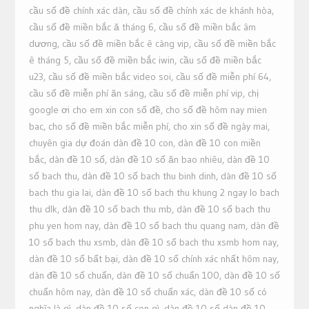
cầu số đề chính xác dàn
,
cầu số đề chính xác de khánh hòa
,
cầu số đề miền bắc ă tháng 6
,
cầu số đề miền bắc âm
dương
,
cầu số đề miền bắc ê càng vip
,
cầu số đề miền bắc
ê tháng 5
,
cầu số đề miền bắc iwin
,
cầu số đề miền bắc
u23
,
cầu số đề miền bắc video soi
,
cầu số đề miễn phí 64
,
cầu số đề miễn phí ăn sáng
,
cầu số đề miễn phí vip
,
chị
google ơi cho em xin con số đề
,
cho số đề hôm nay mien
bac
,
cho số đề miền bắc miễn phí
,
cho xin số đề ngày mai
,
chuyên gia dự đoán dàn đề 10 con
,
dàn đề 10 con miền
bắc
,
dàn đề 10 số
,
dàn đề 10 số ăn bao nhiêu
,
dàn đề 10
số bach thu
,
dàn đề 10 số bach thu binh dinh
,
dàn đề 10 số
bach thu gia lai
,
dàn đề 10 số bach thu khung 2 ngay lo bach
thu dlk
,
dàn đề 10 số bach thu mb
,
dàn đề 10 số bach thu
phu yen hom nay
,
dàn đề 10 số bach thu quang nam
,
dàn đề
10 số bach thu xsmb
,
dàn đề 10 số bach thu xsmb hom nay
,
dàn đề 10 số bất bại
,
dàn đề 10 số chính xác nhất hôm nay
,
dàn đề 10 số chuẩn
,
dàn đề 10 số chuẩn 100
,
dàn đề 10 số
chuẩn hôm nay
,
dàn đề 10 số chuẩn xác
,
dàn đề 10 số có
nghĩa là gì
,
dàn đề 10 số con gì
,
dàn đề 10 số dàn đề 10