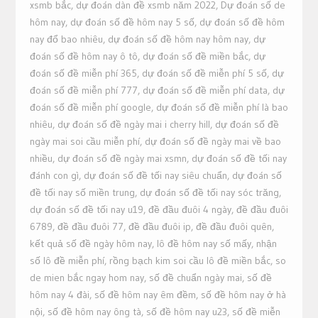
xsmb bắc
,
dự đoán dàn đề xsmb năm 2022
,
Dự đoán số de
hôm nay
,
dự đoán số đề hôm nay 5 số
,
dự đoán số đề hôm
nay đổ bao nhiêu
,
dự đoán số đề hôm nay hôm nay
,
dự
đoán số đề hôm nay ô tô
,
dự đoán số đề miền bắc
,
dự
đoán số đề miễn phí 365
,
dự đoán số đề miễn phí 5 số
,
dự
đoán số đề miễn phí 777
,
dự đoán số đề miễn phí data
,
dự
đoán số đề miễn phí google
,
dự đoán số đề miễn phí là bao
nhiêu
,
dự đoán số đề ngày mai i cherry hill
,
dự đoán số đề
ngày mai soi cầu miễn phí
,
dự đoán số đề ngày mai về bao
nhiều
,
dự đoán số đề ngày mai xsmn
,
dự đoán số đề tối nay
đánh con gì
,
dự đoán số đề tối nay siêu chuẩn
,
dự đoán số
đề tối nay số miền trung
,
dự đoán số đề tối nay sóc trăng
,
dự đoán số đề tối nay u19
,
đề đầu đuôi 4 ngày
,
đề đầu đuôi
6789
,
đề đầu đuôi 77
,
đề đầu đuôi ip
,
đề đầu đuôi quên
,
kết quả số đề ngày hôm nay
,
lô đề hôm nay số mấy
,
nhận
số lô đề miễn phí
,
rồng bạch kim soi cầu lô đề miền bắc
,
so
de mien bắc ngay hom nay
,
số đề chuẩn ngày mai
,
số đề
hôm nay 4 đài
,
số đề hôm nay êm đềm
,
số đề hôm nay ở hà
nội
,
số đề hôm nay ông tà
,
số đề hôm nay u23
,
số đề miễn