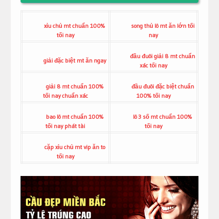
xỉu chủ mt chuẩn 100%
song thủ lô mt ăn lớn tối
tối nay
nay
đầu đuôi giải 8 mt chuẩn
giải đặc biệt mt ăn ngay
xác tối nay
giải 8 mt chuẩn 100%
đầu đuôi đặc biệt chuẩn
tối nay chuẩn xác
100% tối nay
bao lô mt chuẩn 100%
lô 3 số mt chuẩn 100%
tối nay phát tài
tối nay
cặp xỉu chủ mt vip ăn to
tối nay