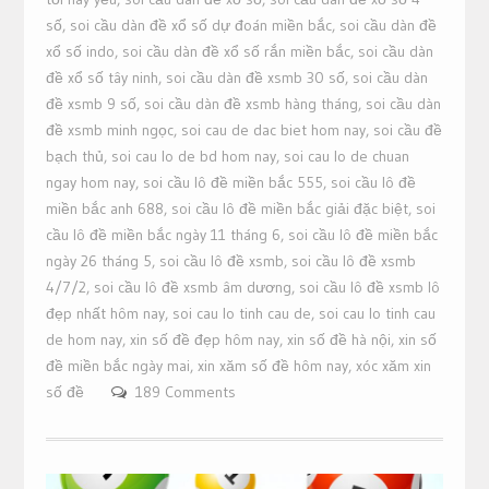
số
,
soi cầu dàn đề xổ số dự đoán miền bắc
,
soi cầu dàn đề
xổ số indo
,
soi cầu dàn đề xổ số rắn miền bắc
,
soi cầu dàn
đề xổ số tây ninh
,
soi cầu dàn đề xsmb 30 số
,
soi cầu dàn
đề xsmb 9 số
,
soi cầu dàn đề xsmb hàng tháng
,
soi cầu dàn
đề xsmb minh ngọc
,
soi cau de dac biet hom nay
,
soi cầu đề
bạch thủ
,
soi cau lo de bd hom nay
,
soi cau lo de chuan
ngay hom nay
,
soi cầu lô đề miền bắc 555
,
soi cầu lô đề
miền bắc anh 688
,
soi cầu lô đề miền bắc giải đặc biệt
,
soi
cầu lô đề miền bắc ngày 11 tháng 6
,
soi cầu lô đề miền bắc
ngày 26 tháng 5
,
soi cầu lô đề xsmb
,
soi cầu lô đề xsmb
4/7/2
,
soi cầu lô đề xsmb âm dương
,
soi cầu lô đề xsmb lô
đẹp nhất hôm nay
,
soi cau lo tinh cau de
,
soi cau lo tinh cau
de hom nay
,
xin số đề đẹp hôm nay
,
xin số đề hà nội
,
xin số
đề miền bắc ngày mai
,
xin xăm số đề hôm nay
,
xóc xăm xin
số đề
189 Comments