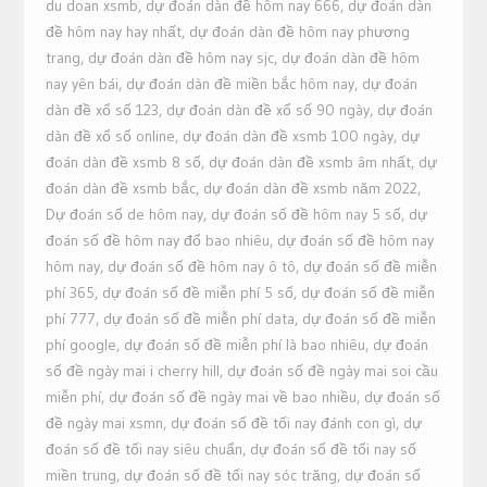
du doan xsmb
,
dự đoán dàn đề hôm nay 666
,
dự đoán dàn
đề hôm nay hay nhất
,
dự đoán dàn đề hôm nay phương
trang
,
dự đoán dàn đề hôm nay sjc
,
dự đoán dàn đề hôm
nay yên bái
,
dự đoán dàn đề miền bắc hôm nay
,
dự đoán
dàn đề xổ số 123
,
dự đoán dàn đề xổ số 90 ngày
,
dự đoán
dàn đề xổ số online
,
dự đoán dàn đề xsmb 100 ngày
,
dự
đoán dàn đề xsmb 8 số
,
dự đoán dàn đề xsmb âm nhất
,
dự
đoán dàn đề xsmb bắc
,
dự đoán dàn đề xsmb năm 2022
,
Dự đoán số de hôm nay
,
dự đoán số đề hôm nay 5 số
,
dự
đoán số đề hôm nay đổ bao nhiêu
,
dự đoán số đề hôm nay
hôm nay
,
dự đoán số đề hôm nay ô tô
,
dự đoán số đề miễn
phí 365
,
dự đoán số đề miễn phí 5 số
,
dự đoán số đề miễn
phí 777
,
dự đoán số đề miễn phí data
,
dự đoán số đề miễn
phí google
,
dự đoán số đề miễn phí là bao nhiêu
,
dự đoán
số đề ngày mai i cherry hill
,
dự đoán số đề ngày mai soi cầu
miễn phí
,
dự đoán số đề ngày mai về bao nhiều
,
dự đoán số
đề ngày mai xsmn
,
dự đoán số đề tối nay đánh con gì
,
dự
đoán số đề tối nay siêu chuẩn
,
dự đoán số đề tối nay số
miền trung
,
dự đoán số đề tối nay sóc trăng
,
dự đoán số