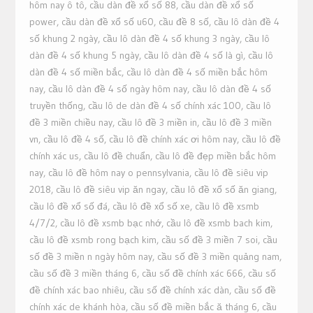
hôm nay ô tô
,
cầu dàn đề xổ số 88
,
cầu dàn đề xổ số
power
,
cầu dàn đề xổ số u60
,
cầu đề 8 số
,
cầu lô dàn đề 4
số khung 2 ngày
,
cầu lô dàn đề 4 số khung 3 ngày
,
cầu lô
dàn đề 4 số khung 5 ngày
,
cầu lô dàn đề 4 số là gì
,
cầu lô
dàn đề 4 số miền bắc
,
cầu lô dàn đề 4 số miền bắc hôm
nay
,
cầu lô dàn đề 4 số ngày hôm nay
,
cầu lô dàn đề 4 số
truyền thống
,
cầu lô de dàn đề 4 số chính xác 100
,
cầu lô
đề 3 miền chiều nay
,
cầu lô đề 3 miền in
,
cầu lô đề 3 miền
vn
,
cầu lô đề 4 số
,
cầu lô đề chính xác ơi hôm nay
,
cầu lô đề
chính xác us
,
cầu lô đề chuẩn
,
cầu lô đề đẹp miền bắc hôm
nay
,
cầu lô đề hôm nay o pennsylvania
,
cầu lô đề siêu vip
2018
,
cầu lô đề siêu vip ăn ngay
,
cầu lô đề xổ số ăn giang
,
cầu lô đề xổ số đá
,
cầu lô đề xổ số xe
,
cầu lô đề xsmb
4/7/2
,
cầu lô đề xsmb bạc nhớ
,
cầu lô đề xsmb bach kim
,
cầu lô đề xsmb rong bạch kim
,
cầu số đề 3 miền 7 soi
,
cầu
số đề 3 miền n ngày hôm nay
,
cầu số đề 3 miền quảng nam
,
cầu số đề 3 miền tháng 6
,
cầu số đề chính xác 666
,
cầu số
đề chính xác bao nhiêu
,
cầu số đề chính xác dàn
,
cầu số đề
chính xác de khánh hòa
,
cầu số đề miền bắc ă tháng 6
,
cầu