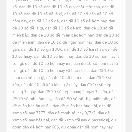
số
,
dàn đề 10 số dàn đề 10 số duy nhất một con
,
dàn đề
10 số dàn đề 10 số đề là gì
,
dàn đề 10 số dàn đề 10 số
hôm nay
,
dàn đề 10 số đề
,
dàn đề 10 số đề hôm nay
,
dàn
đề 10 số đề là gì
,
dàn đề 10 số đề mb
,
dàn đề 10 số đề
miền bắc
,
dàn đề 10 số đề miền bắc hôm nay
,
dàn đề 10 số
đề miền nam
,
dàn đề 10 số đề ngày hôm nay
,
dàn đề 10 số
gan
,
dàn đề 10 số gia 100k
,
dàn đề 10 số hai nháy
,
dàn đề
10 số hnay
,
dàn đề 10 số hôm nay
,
dàn đề 10 số hôm nay là
con gì
,
dàn đề 10 số hôm nay mn
,
dàn đề 10 số hôm nay ra
con gì
,
dàn đề 10 số hôm nay về bao nhiêu
,
dàn đề 10 số
hôm nay về con gì
,
dàn đề 10 số hôm qua
,
dàn đề 10 số
kép
,
dàn đề 10 số kép khung 2 ngày
,
dàn đề 10 số kép
khung 3 ngày
,
dàn đề 10 số kép khung 3 ngày 3 miền
,
dàn
đề 10 số mb hôm nay
,
dàn đề 50 số bất bại miền bắc
,
dàn
đề miền bắc ăn nhiều
,
dàn đề miền bắc ông nội
,
dàn đề
xsmb tối nay 7777
,
dàn đề xsmb tối nay 9/7/2
,
dàn đề
xsmb tối nay bất bại
,
dàn đề xsmb tối nay o passaic nj
,
dự
đoán dàn đề hôm nay 666
,
dự đoán dàn đề hôm nay hay