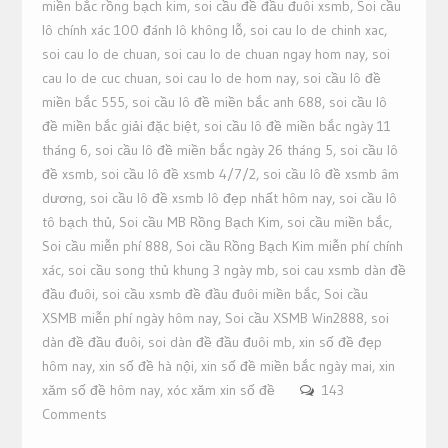
miền bắc rồng bạch kim
,
soi cầu đề đầu đuôi xsmb
,
Soi cầu
lô chính xác 100 đánh lô không lỗ
,
soi cau lo de chinh xac
,
soi cau lo de chuan
,
soi cau lo de chuan ngay hom nay
,
soi
cau lo de cuc chuan
,
soi cau lo de hom nay
,
soi cầu lô đề
miền bắc 555
,
soi cầu lô đề miền bắc anh 688
,
soi cầu lô
đề miền bắc giải đặc biệt
,
soi cầu lô đề miền bắc ngày 11
tháng 6
,
soi cầu lô đề miền bắc ngày 26 tháng 5
,
soi cầu lô
đề xsmb
,
soi cầu lô đề xsmb 4/7/2
,
soi cầu lô đề xsmb âm
dương
,
soi cầu lô đề xsmb lô đẹp nhất hôm nay
,
soi cầu lô
tô bạch thủ
,
Soi cầu MB Rồng Bạch Kim
,
soi cầu miền bắc
,
Soi cầu miễn phí 888
,
Soi cầu Rồng Bạch Kim miễn phí chính
xác
,
soi cầu song thủ khung 3 ngày mb
,
soi cau xsmb dàn đề
đầu đuôi
,
soi cầu xsmb đề đầu đuôi miền bắc
,
Soi cầu
XSMB miễn phí ngày hôm nay
,
Soi cầu XSMB Win2888
,
soi
dàn đề đầu đuôi
,
soi dàn đề đầu đuôi mb
,
xin số đề đẹp
hôm nay
,
xin số đề hà nội
,
xin số đề miền bắc ngày mai
,
xin
xăm số đề hôm nay
,
xóc xăm xin số đề
143
Comments