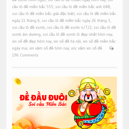
cầu lô đề miền bắc 555
,
soi cầu lô đề miền bắc anh 688
,
soi cầu lô đề miền bắc giải đặc biệt
,
soi cầu lô đề miền bắc
ngày 11 tháng 6
,
soi cầu lô đề miền bắc ngày 26 tháng 5
,
soi cầu lô đề xsmb
,
soi cầu lô đề xsmb 4/7/2
,
soi cầu lô đề
xsmb âm dương
,
soi cầu lô đề xsmb lô đẹp nhất hôm nay
,
xin số đề đẹp hôm nay
,
xin số đề hà nội
,
xin số đề miền bắc
ngày mai
,
xin xăm số đề hôm nay
,
xóc xăm xin số đề
196 Comments