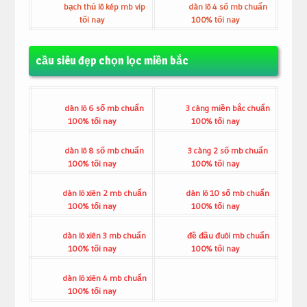
bạch thủ lô kép mb vip
dàn lô 4 số mb chuẩn
tối nay
100% tối nay
cầu siêu đẹp chọn lọc miền bắc
dàn lô 6 số mb chuẩn
3 càng miền bắc chuẩn
100% tối nay
100% tối nay
dàn lô 8 số mb chuẩn
3 càng 2 số mb chuẩn
100% tối nay
100% tối nay
dàn lô xiên 2 mb chuẩn
dàn lô 10 số mb chuẩn
100% tối nay
100% tối nay
dàn lô xiên 3 mb chuẩn
đề đầu đuôi mb chuẩn
100% tối nay
100% tối nay
dàn lô xiên 4 mb chuẩn
100% tối nay