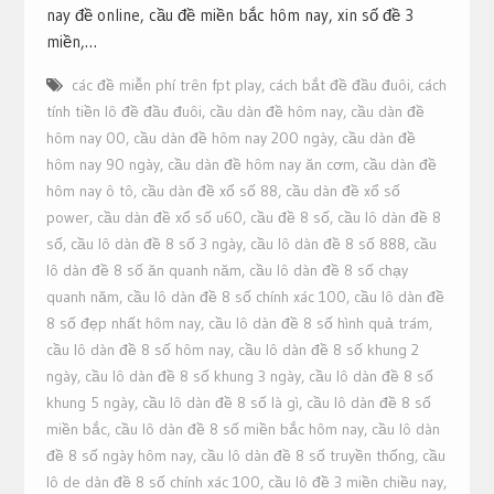
nay đề online, cầu đề miền bắc hôm nay, xin số đề 3
miền,…
các đề miễn phí trên fpt play
,
cách bắt đề đầu đuôi
,
cách
tính tiền lô đề đầu đuôi
,
cầu dàn đề hôm nay
,
cầu dàn đề
hôm nay 00
,
cầu dàn đề hôm nay 200 ngày
,
cầu dàn đề
hôm nay 90 ngày
,
cầu dàn đề hôm nay ăn cơm
,
cầu dàn đề
hôm nay ô tô
,
cầu dàn đề xổ số 88
,
cầu dàn đề xổ số
power
,
cầu dàn đề xổ số u60
,
cầu đề 8 số
,
cầu lô dàn đề 8
số
,
cầu lô dàn đề 8 số 3 ngày
,
cầu lô dàn đề 8 số 888
,
cầu
lô dàn đề 8 số ăn quanh năm
,
cầu lô dàn đề 8 số chạy
quanh năm
,
cầu lô dàn đề 8 số chính xác 100
,
cầu lô dàn đề
8 số đẹp nhất hôm nay
,
cầu lô dàn đề 8 số hình quả trám
,
cầu lô dàn đề 8 số hôm nay
,
cầu lô dàn đề 8 số khung 2
ngày
,
cầu lô dàn đề 8 số khung 3 ngày
,
cầu lô dàn đề 8 số
khung 5 ngày
,
cầu lô dàn đề 8 số là gì
,
cầu lô dàn đề 8 số
miền bắc
,
cầu lô dàn đề 8 số miền bắc hôm nay
,
cầu lô dàn
đề 8 số ngày hôm nay
,
cầu lô dàn đề 8 số truyền thống
,
cầu
lô de dàn đề 8 số chính xác 100
,
cầu lô đề 3 miền chiều nay
,