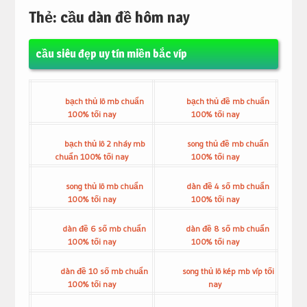
Thẻ:
cầu dàn đề hôm nay
cầu siêu đẹp uy tín miền bắc víp
bạch thủ lô mb chuẩn
bạch thủ đề mb chuẩn
100% tối nay
100% tối nay
bạch thủ lô 2 nháy mb
song thủ đề mb chuẩn
chuẩn 100% tối nay
100% tối nay
song thủ lô mb chuẩn
dàn đề 4 số mb chuẩn
100% tối nay
100% tối nay
dàn đề 6 số mb chuẩn
dàn đề 8 số mb chuẩn
100% tối nay
100% tối nay
dàn đề 10 số mb chuẩn
song thủ lô kép mb víp tối
100% tối nay
nay