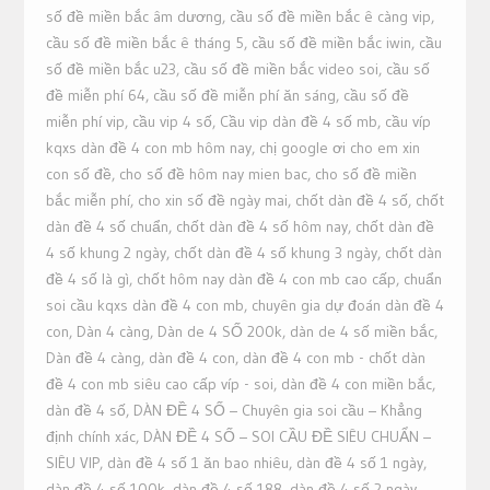
số đề miền bắc âm dương
,
cầu số đề miền bắc ê càng vip
,
cầu số đề miền bắc ê tháng 5
,
cầu số đề miền bắc iwin
,
cầu
số đề miền bắc u23
,
cầu số đề miền bắc video soi
,
cầu số
đề miễn phí 64
,
cầu số đề miễn phí ăn sáng
,
cầu số đề
miễn phí vip
,
cầu vip 4 số
,
Cầu vip dàn đề 4 số mb
,
cầu víp
kqxs dàn đề 4 con mb hôm nay
,
chị google ơi cho em xin
con số đề
,
cho số đề hôm nay mien bac
,
cho số đề miền
bắc miễn phí
,
cho xin số đề ngày mai
,
chốt dàn đề 4 số
,
chốt
dàn đề 4 số chuẩn
,
chốt dàn đề 4 số hôm nay
,
chốt dàn đề
4 số khung 2 ngày
,
chốt dàn đề 4 số khung 3 ngày
,
chốt dàn
đề 4 số là gì
,
chốt hôm nay dàn đề 4 con mb cao cấp
,
chuẩn
soi cầu kqxs dàn đề 4 con mb
,
chuyên gia dự đoán dàn đề 4
con
,
Dàn 4 càng
,
Dàn de 4 SỐ 200k
,
dàn de 4 số miền bắc
,
Dàn đề 4 càng
,
dàn đề 4 con
,
dàn đề 4 con mb - chốt dàn
đề 4 con mb siêu cao cấp víp - soi
,
dàn đề 4 con miền bắc
,
dàn đề 4 số
,
DÀN ĐỀ 4 SỐ – Chuyên gia soi cầu – Khẳng
định chính xác
,
DÀN ĐỀ 4 SỐ – SOI CẦU ĐỀ SIÊU CHUẨN –
SIÊU VIP
,
dàn đề 4 số 1 ăn bao nhiêu
,
dàn đề 4 số 1 ngày
,
dàn đề 4 số 100k
,
dàn đề 4 số 188
,
dàn đề 4 số 2 ngày
,