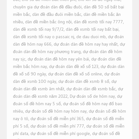
chuyên gia dự đoán dàn đề đầu đuôi
,
dàn đề 50 số bất bại
miền bắc
,
dàn đề đầu đuôi miền bắc
,
dàn đề miền bắc ăn
nhiều
,
dàn đề miền bắc ông nội
,
dàn đề xsmb tối nay 7777
,
dàn đề xsmb tối nay 9/7/2
,
dàn đề xsmb tối nay bất bại
,
dàn đề xsmb tối nay o passaic nj
,
de dau duoi mb
,
dự đoán
dàn đề hôm nay 666
,
dự đoán dàn đề hôm nay hay nhất
,
dự
đoán dàn đề hôm nay phương trang
,
dự đoán dàn đề hôm
nay sjc
,
dự đoán dàn đề hôm nay yên bái
,
dự đoán dàn đề
miền bắc hôm nay
,
dự đoán dàn đề xổ số 123
,
dự đoán dàn
đề xổ số 90 ngày
,
dự đoán dàn đề xổ số online
,
dự đoán
dàn đề xsmb 100 ngày
,
dự đoán dàn đề xsmb 8 số
,
dự
đoán dàn đề xsmb âm nhất
,
dự đoán dàn đề xsmb bắc
,
dự
đoán dàn đề xsmb năm 2022
,
Dự đoán số de hôm nay
,
dự
đoán số đề hôm nay 5 số
,
dự đoán số đề hôm nay đổ bao
nhiêu
,
dự đoán số đề hôm nay hôm nay
,
dự đoán số đề hôm
nay ô tô
,
dự đoán số đề miễn phí 365
,
dự đoán số đề miễn
phí 5 số
,
dự đoán số đề miễn phí 777
,
dự đoán số đề miễn
phí data
,
dự đoán số đề miễn phí google
,
dự đoán số đề