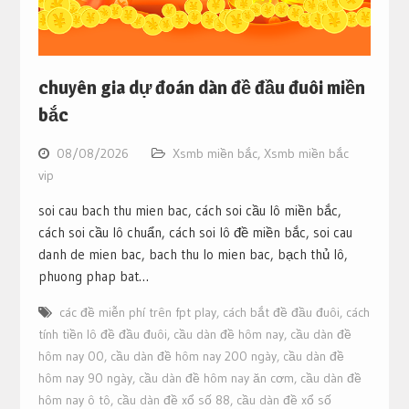
chuyên gia dự đoán dàn đề đầu đuôi miền
bắc
08/08/2026
Xsmb miền bắc
,
Xsmb miền bắc
vip
soi cau bach thu mien bac, cách soi cầu lô miền bắc,
cách soi cầu lô chuẩn, cách soi lô đề miền bắc, soi cau
danh de mien bac, bach thu lo mien bac, bạch thủ lô,
phuong phap bat…
các đề miễn phí trên fpt play
,
cách bắt đề đầu đuôi
,
cách
tính tiền lô đề đầu đuôi
,
cầu dàn đề hôm nay
,
cầu dàn đề
hôm nay 00
,
cầu dàn đề hôm nay 200 ngày
,
cầu dàn đề
hôm nay 90 ngày
,
cầu dàn đề hôm nay ăn cơm
,
cầu dàn đề
hôm nay ô tô
,
cầu dàn đề xổ số 88
,
cầu dàn đề xổ số