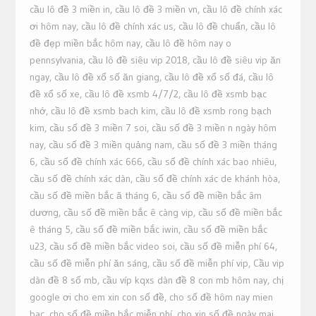
cầu lô đề 3 miền in
,
cầu lô đề 3 miền vn
,
cầu lô đề chính xác
ơi hôm nay
,
cầu lô đề chính xác us
,
cầu lô đề chuẩn
,
cầu lô
đề đẹp miền bắc hôm nay
,
cầu lô đề hôm nay o
pennsylvania
,
cầu lô đề siêu vip 2018
,
cầu lô đề siêu vip ăn
ngay
,
cầu lô đề xổ số ăn giang
,
cầu lô đề xổ số đá
,
cầu lô
đề xổ số xe
,
cầu lô đề xsmb 4/7/2
,
cầu lô đề xsmb bạc
nhớ
,
cầu lô đề xsmb bach kim
,
cầu lô đề xsmb rong bạch
kim
,
cầu số đề 3 miền 7 soi
,
cầu số đề 3 miền n ngày hôm
nay
,
cầu số đề 3 miền quảng nam
,
cầu số đề 3 miền tháng
6
,
cầu số đề chính xác 666
,
cầu số đề chính xác bao nhiêu
,
cầu số đề chính xác dàn
,
cầu số đề chính xác de khánh hòa
,
cầu số đề miền bắc ă tháng 6
,
cầu số đề miền bắc âm
dương
,
cầu số đề miền bắc ê càng vip
,
cầu số đề miền bắc
ê tháng 5
,
cầu số đề miền bắc iwin
,
cầu số đề miền bắc
u23
,
cầu số đề miền bắc video soi
,
cầu số đề miễn phí 64
,
cầu số đề miễn phí ăn sáng
,
cầu số đề miễn phí vip
,
Cầu vip
dàn đề 8 số mb
,
cầu víp kqxs dàn đề 8 con mb hôm nay
,
chị
google ơi cho em xin con số đề
,
cho số đề hôm nay mien
bac
,
cho số đề miền bắc miễn phí
,
cho xin số đề ngày mai
,