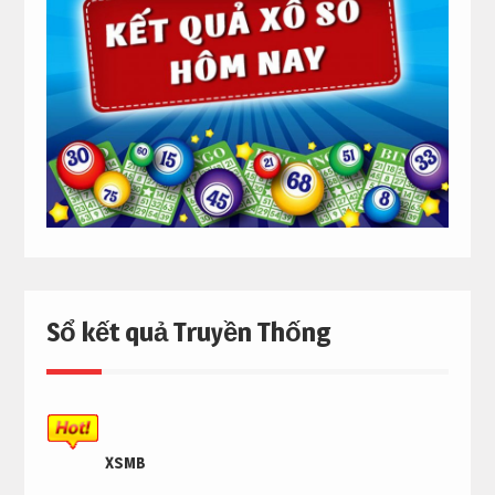
Sổ kết quả Truyền Thống
XSMB