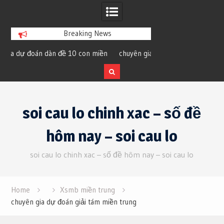
Breaking News
ền
chuyên gia dự đoán lô xiên 2 miền bắc
chuyên gia dự đoán
bắ
Skip
to
soi cau lo chinh xac – số đề
content
hôm nay – soi cau lo
soi cau lo chinh xac – số đề hôm nay – soi cau lo
Home
Xsmb miền trung
chuyên gia dự đoán giải tám miền trung