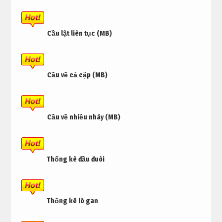
Cầu lật liên tục (MB)
Cầu về cả cặp (MB)
Cầu về nhiều nháy (MB)
Thống kê đầu đuôi
Thống kê lô gan