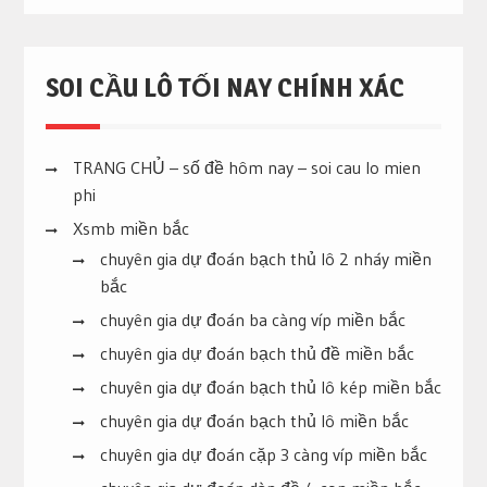
SOI CẦU LÔ TỐI NAY CHÍNH XÁC
TRANG CHỦ – số đề hôm nay – soi cau lo mien
phi
Xsmb miền bắc
chuyên gia dự đoán bạch thủ lô 2 nháy miền
bắc
chuyên gia dự đoán ba càng víp miền bắc
chuyên gia dự đoán bạch thủ đề miền bắc
chuyên gia dự đoán bạch thủ lô kép miền bắc
chuyên gia dự đoán bạch thủ lô miền bắc
chuyên gia dự đoán cặp 3 càng víp miền bắc