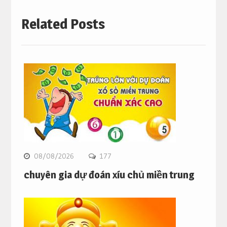
Related Posts
08/08/2026
177
chuyên gia dự đoán xíu chủ miền trung