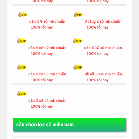
100% tối nay
100% tối nay
dàn lô 8 số mb chuẩn
3 càng 2 số mb chuẩn
100% tối nay
100% tối nay
dàn lô xiên 2 mb chuẩn
dàn lô 10 số mb chuẩn
100% tối nay
100% tối nay
dàn lô xiên 3 mb chuẩn
đề đầu đuôi mb chuẩn
100% tối nay
100% tối nay
dàn lô xiên 4 mb chuẩn
100% tối nay
cầu chọn lọc số miền nam