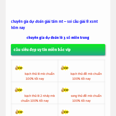
chuyên gia dự đoán giải tám mt – soi cầu giải 8 xsmt
hôm nay
chuyên gia dự đoán lô 3 số miền trung
cầu siêu đẹp uy tín miền bắc víp
bạch thủ lô mb chuẩn
bạch thủ đề mb chuẩn
100% tối nay
100% tối nay
bạch thủ lô 2 nháy mb
song thủ đề mb chuẩn
chuẩn 100% tối nay
100% tối nay