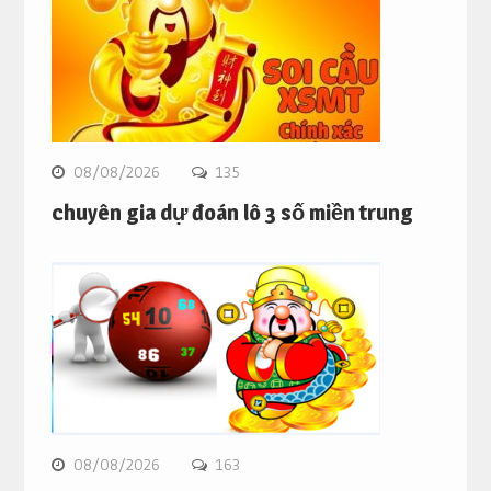
08/08/2026
135
chuyên gia dự đoán lô 3 số miền trung
08/08/2026
163