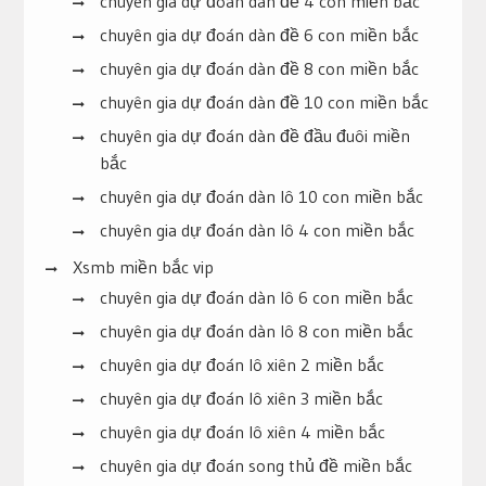
chuyên gia dự đoán dàn đề 4 con miền bắc
chuyên gia dự đoán dàn đề 6 con miền bắc
chuyên gia dự đoán dàn đề 8 con miền bắc
chuyên gia dự đoán dàn đề 10 con miền bắc
chuyên gia dự đoán dàn đề đầu đuôi miền
bắc
chuyên gia dự đoán dàn lô 10 con miền bắc
chuyên gia dự đoán dàn lô 4 con miền bắc
Xsmb miền bắc vip
chuyên gia dự đoán dàn lô 6 con miền bắc
chuyên gia dự đoán dàn lô 8 con miền bắc
chuyên gia dự đoán lô xiên 2 miền bắc
chuyên gia dự đoán lô xiên 3 miền bắc
chuyên gia dự đoán lô xiên 4 miền bắc
chuyên gia dự đoán song thủ đề miền bắc