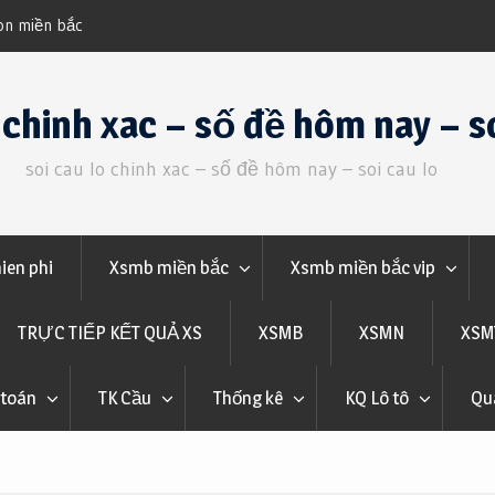
con miền bắc
chuyên gia dự đoán lô xiên 4 miền bắc
o chinh xac – số đề hôm nay – so
soi cau lo chinh xac – số đề hôm nay – soi cau lo
ien phi
Xsmb miền bắc
Xsmb miền bắc vip
TRỰC TIẾP KẾT QUẢ XS
XSMB
XSMN
XSM
 toán
TK Cầu
Thống kê
KQ Lô tô
Qu