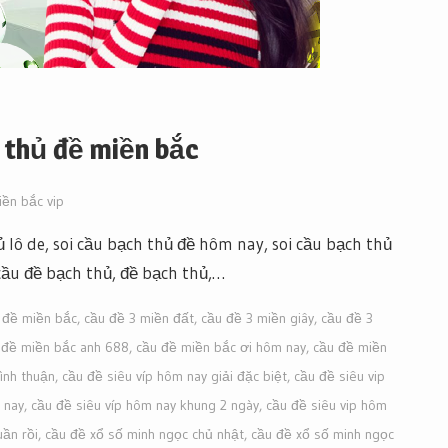
 thủ đề miền bắc
ền bắc vip
ủ lô de, soi cầu bạch thủ đề hôm nay, soi cầu bạch thủ
 cầu đề bạch thủ, đề bạch thủ,…
ô đề miền bắc
,
cầu đề 3 miền đất
,
cầu đề 3 miền giây
,
cầu đề 3
 đề miền bắc anh 688
,
cầu đề miền bắc ơi hôm nay
,
cầu đề miền
ình thuận
,
cầu đề siêu víp hôm nay giải đặc biệt
,
cầu đề siêu vip
 nay
,
cầu đề siêu víp hôm nay khung 2 ngày
,
cầu đề siêu vip hôm
uần rồi
,
cầu đề xổ số minh ngọc chủ nhật
,
cầu đề xổ số minh ngọc