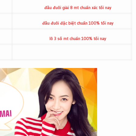
đầu đuôi giải 8 mt chuẩn xác tối nay
đầu đuôi đặc biệt chuẩn 100% tối nay
lô 3 số mt chuẩn 100% tối nay