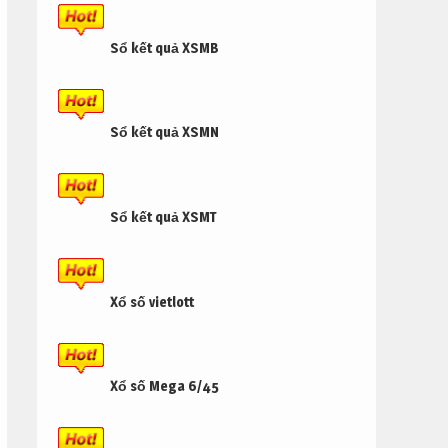
Sổ kết quả XSMB
Sổ kết quả XSMN
Sổ kết quả XSMT
Xổ số vietlott
Xổ số Mega 6/45