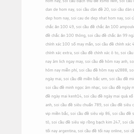
hom nay
,
soi cầu bạch thủ đề xsmb iwin
,
soi cầu
dan de hom nay
,
soi cầu dàn đề 20
,
soi cầu dàn 
dep hom nay
,
soi cau de dep nhat hom nay
,
soi 
chắc ăn 100 49
,
soi cầu đề chắc ăn 100 ampoul
đề chắc ăn 100 thông
,
soi cầu đề chắc ăn 99 ng
chính xác 100 số may mắn
,
soi cầu đề chính xác 
chính xác extra
,
soi cầu đề chính xác ô to
,
soi cầu
nay âm lich ngay may
,
soi cầu đề hôm nay anh
,
so
hôm nay miễn phí
,
soi cầu đề hôm nay ư2888
,
so
ngày mai
,
soi cầu đề miền bắc ưm
,
soi cầu đề mi
soi cầu đề minh ngọc âm nhạc
,
soi cầu đề ngày 
đề ngày mai kenh14
,
soi cầu đề ngày mai quả xổ
anh
,
soi cầu đề siêu chuẩn 789
,
soi cầu đề siêu 
vip miền bắc
,
soi cầu đề siêu víp 86
,
soi cầu đề 
tô
,
soi cầu đề siêu vip rồng bạch kim 247
,
soi cầ
tối nay argentina
,
soi cầu đề tối nay online
,
soi c