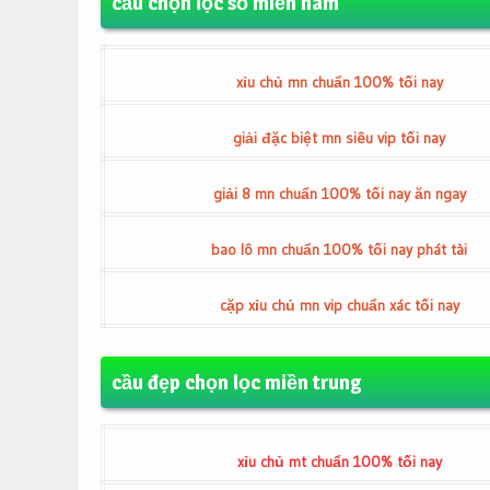
cầu chọn lọc số miền nam
xỉu chủ mn chuẩn 100% tối nay
giải đặc biệt mn siêu vip tối nay
giải 8 mn chuẩn 100% tối nay ăn ngay
bao lô mn chuẩn 100% tối nay phát tài
cặp xỉu chủ mn vip chuẩn xác tối nay
cầu đẹp chọn lọc miền trung
xỉu chủ mt chuẩn 100% tối nay