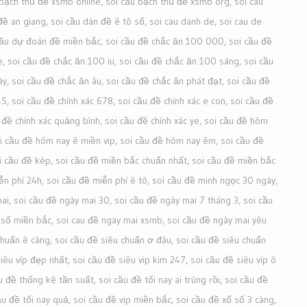
 bạch thủ đề xsmb online
,
soi cầu bạch thủ đề xsmb org
,
soi cau
đề an giang
,
soi cầu dàn đề ê tô số
,
soi cau danh de
,
soi cau de
cầu dự đoán đề miền bắc
,
soi cầu đề chắc ăn 100 000
,
soi cầu đề
e
,
soi cầu đề chắc ăn 100 iu
,
soi cầu đề chắc ăn 100 sáng
,
soi cầu
ày
,
soi cầu đề chắc ăn âu
,
soi cầu đề chắc ăn phát đạt
,
soi cầu đề
45
,
soi cầu đề chính xác 678
,
soi cầu đề chính xác e con
,
soi cầu đề
 đề chính xác quảng bình
,
soi cầu đề chính xác ye
,
soi cầu đề hôm
i cầu đề hôm nay ê miền vip
,
soi cầu đề hôm nay êm
,
soi cầu đề
i cầu đề kép
,
soi cầu đề miền bắc chuẩn nhất
,
soi cầu đề miền bắc
ễn phí 24h
,
soi cầu đề miễn phí ê tô
,
soi cầu đề minh ngọc 30 ngày
,
mai
,
soi cầu đề ngày mai 30
,
soi cầu đề ngày mai 7 tháng 3
,
soi cầu
 số miền bắc
,
soi cau đề ngay mai xsmb
,
soi cầu đề ngày mai yêu
chuẩn ê càng
,
soi cầu đề siêu chuẩn ơ đâu
,
soi cầu đề siêu chuẩn
siêu víp đẹp nhất
,
soi cầu đề siêu vip kim 247
,
soi cầu đề siêu víp ô
u đề thống kê tần suất
,
soi cầu đề tối nay ai trúng rồi
,
soi cầu đề
ầu đề tối nay quả
,
soi cầu đề vip miền bắc
,
soi cầu đề xổ số 3 càng
,