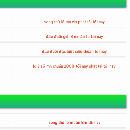
song thủ lô mn vip phát tài tối nay
đầu đuôi giải 8 mn ăn to tối nay
đầu đuôi đặc biệt siêu chuẩn tối nay
lô 3 số mn chuẩn 100% tối nay phát tài tối nay
song thủ lô mt ăn lớn tối nay