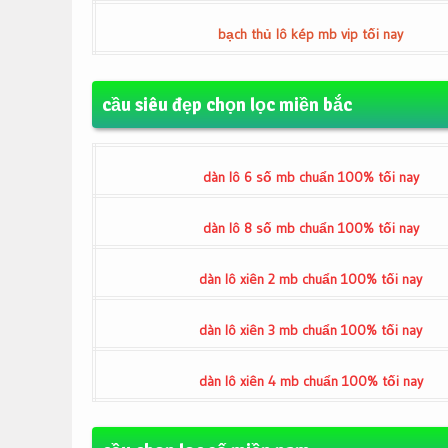
bạch thủ lô kép mb vip tối nay
cầu siêu đẹp chọn lọc miền bắc
dàn lô 6 số mb chuẩn 100% tối nay
dàn lô 8 số mb chuẩn 100% tối nay
dàn lô xiên 2 mb chuẩn 100% tối nay
dàn lô xiên 3 mb chuẩn 100% tối nay
dàn lô xiên 4 mb chuẩn 100% tối nay