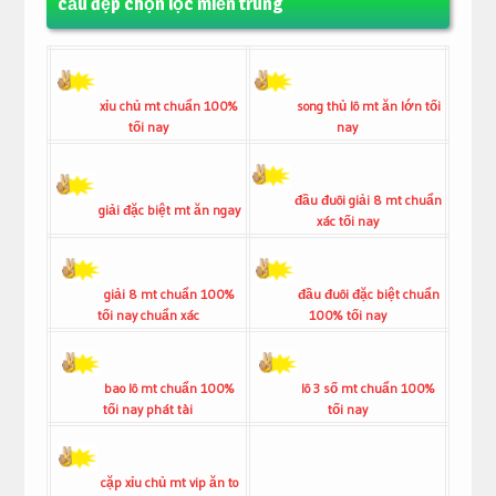
cầu đẹp chọn lọc miền trung
xỉu chủ mt chuẩn 100%
song thủ lô mt ăn lớn tối
tối nay
nay
đầu đuôi giải 8 mt chuẩn
giải đặc biệt mt ăn ngay
xác tối nay
giải 8 mt chuẩn 100%
đầu đuôi đặc biệt chuẩn
tối nay chuẩn xác
100% tối nay
bao lô mt chuẩn 100%
lô 3 số mt chuẩn 100%
tối nay phát tài
tối nay
cặp xỉu chủ mt vip ăn to