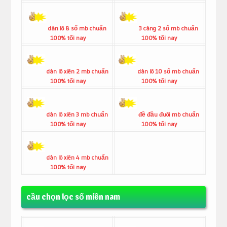
dàn lô 8 số mb chuẩn
3 càng 2 số mb chuẩn
100% tối nay
100% tối nay
dàn lô xiên 2 mb chuẩn
dàn lô 10 số mb chuẩn
100% tối nay
100% tối nay
dàn lô xiên 3 mb chuẩn
đề đầu đuôi mb chuẩn
100% tối nay
100% tối nay
dàn lô xiên 4 mb chuẩn
100% tối nay
cầu chọn lọc số miền nam