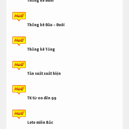
Thống kê Đuôi
Thống kê Đầu – Đuôi
Thống kê Tổng
Tần suất xuất hiện
TK từ 00 đến 99
Loto miền Bắc