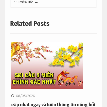
99 Miền Bắc
Related Posts
08/05/2026
cập nhật ngay và luôn thông tin nóng hổi