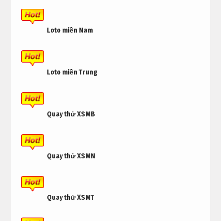
Loto miền Nam
Loto miền Trung
Quay thử XSMB
Quay thử XSMN
Quay thử XSMT