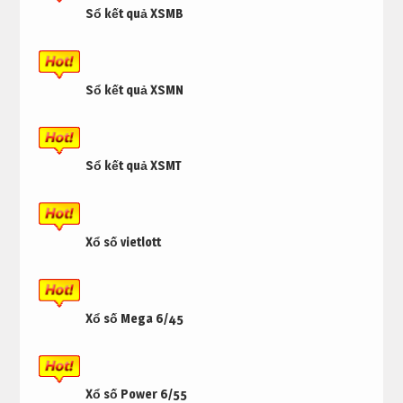
Sổ kết quả XSMB
Sổ kết quả XSMN
Sổ kết quả XSMT
Xổ số vietlott
Xổ số Mega 6/45
Xổ số Power 6/55