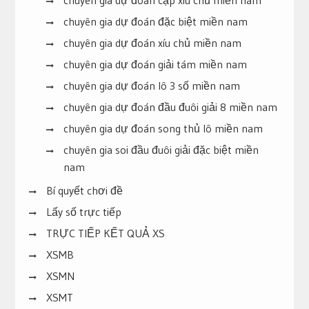
chuyên gia dự đoán đặc biệt miền nam
chuyên gia dự đoán xíu chủ miền nam
chuyên gia dự đoán giải tám miền nam
chuyên gia dự đoán lô 3 số miền nam
chuyên gia dự đoán đầu đuôi giải 8 miền nam
chuyên gia dự đoán song thủ lô miền nam
chuyên gia soi đầu đuôi giải đặc biệt miền
nam
Bí quyết chơi đề
Lấy số trực tiếp
TRỰC TIẾP KẾT QUẢ XS
XSMB
XSMN
XSMT