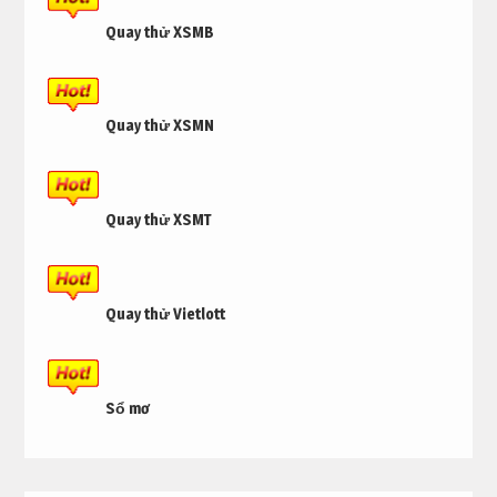
Quay thử XSMB
Quay thử XSMN
Quay thử XSMT
Quay thử Vietlott
Sổ mơ