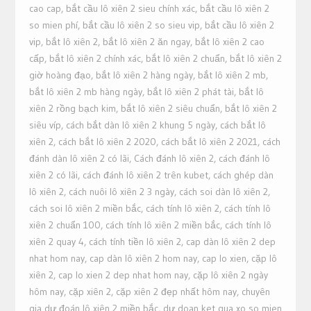
cao cap
,
bắt cầu lô xiên 2 sieu chính xác
,
bắt cầu lô xiên 2
so mien phí
,
bắt cầu lô xiên 2 so sieu vip
,
bắt cầu lô xiên 2
vip
,
bắt lô xiên 2
,
bắt lô xiên 2 ăn ngay
,
bắt lô xiên 2 cao
cấp
,
bắt lô xiên 2 chính xác
,
bắt lô xiên 2 chuẩn
,
bắt lô xiên 2
giờ hoàng đạo
,
bắt lô xiên 2 hàng ngày
,
bắt lô xiên 2 mb
,
bắt lô xiên 2 mb hàng ngày
,
bắt lô xiên 2 phát tài
,
bắt lô
xiên 2 rồng bạch kim
,
bắt lô xiên 2 siêu chuẩn
,
bắt lô xiên 2
siêu víp
,
cách bắt dàn lô xiên 2 khung 5 ngày
,
cách bắt lô
xiên 2
,
cách bắt lô xiên 2 2020
,
cách bắt lô xiên 2 2021
,
cách
đánh dàn lô xiên 2 có lãi
,
Cách đánh lô xiên 2
,
cách đánh lô
xiên 2 có lãi
,
cách đánh lô xiên 2 trên kubet
,
cách ghép dàn
lô xiên 2
,
cách nuôi lô xiên 2 3 ngày
,
cách soi dàn lô xiên 2
,
cách soi lô xiên 2 miền bắc
,
cách tính lô xiên 2
,
cách tính lô
xiên 2 chuẩn 100
,
cách tính lô xiên 2 miền bắc
,
cách tính lô
xiên 2 quay 4
,
cách tính tiền lô xiên 2
,
cap dàn lô xiên 2 dep
nhat hom nay
,
cap dàn lô xiên 2 hom nay
,
cap lo xien
,
cặp lô
xiên 2
,
cap lo xien 2 dep nhat hom nay
,
cặp lô xiên 2 ngày
hôm nay
,
cặp xiên 2
,
cặp xiên 2 đẹp nhất hôm nay
,
chuyên
gia dự đoán lô xiên 2 miền bắc
,
dư doan ket qua xo so mien