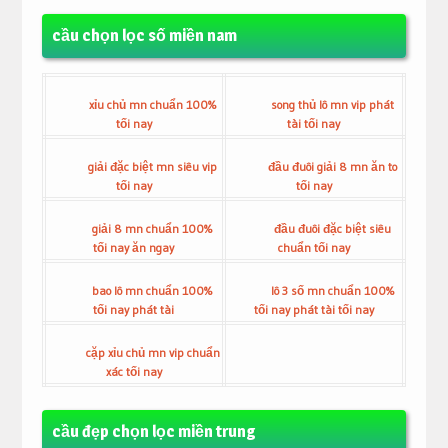
cầu chọn lọc số miền nam
xỉu chủ mn chuẩn 100%
song thủ lô mn vip phát
tối nay
tài tối nay
giải đặc biệt mn siêu vip
đầu đuôi giải 8 mn ăn to
tối nay
tối nay
giải 8 mn chuẩn 100%
đầu đuôi đặc biệt siêu
tối nay ăn ngay
chuẩn tối nay
bao lô mn chuẩn 100%
lô 3 số mn chuẩn 100%
tối nay phát tài
tối nay phát tài tối nay
cặp xỉu chủ mn vip chuẩn
xác tối nay
cầu đẹp chọn lọc miền trung