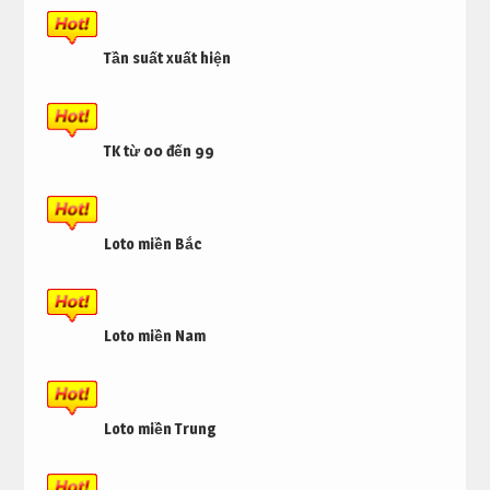
Tần suất xuất hiện
TK từ 00 đến 99
Loto miền Bắc
Loto miền Nam
Loto miền Trung