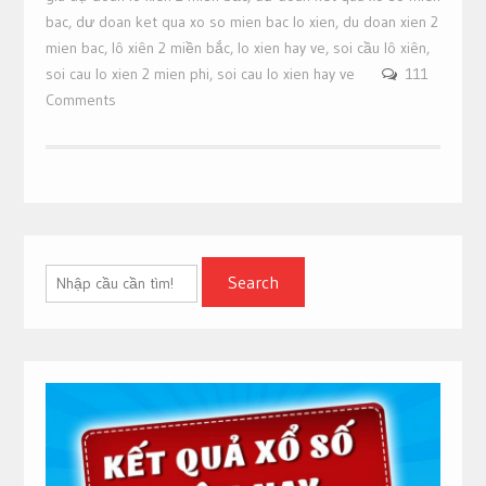
bac
,
dư doan ket qua xo so mien bac lo xien
,
du doan xien 2
mien bac
,
lô xiên 2 miền bắc
,
lo xien hay ve
,
soi cầu lô xiên
,
soi cau lo xien 2 mien phi
,
soi cau lo xien hay ve
111
Comments
Search