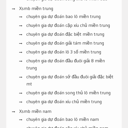
Xsmb miền trung
chuyên gia dự đoán bao lô miền trung
chuyên gia dự đoán cặp xíu chủ miền trung
chuyên gia dự đoán đặc biệt miền trung
chuyên gia dự đoán giải tám miền trung
chuyên gia dự đoán lô 3 số miền trung
chuyên gia dự đoán đầu đuôi giải 8 miền
trung
chuyên gia dự đoán sớ đầu đuôi giải đặc biệt
mt
chuyên gia dự đoán song thủ lô miền trung
chuyên gia dự đoán xíu chủ miền trung
Xsmb miền nam
chuyên gia dự đoán bao lô miền nam
chuyên gia dự đoán cặp xíu chủ miền nam