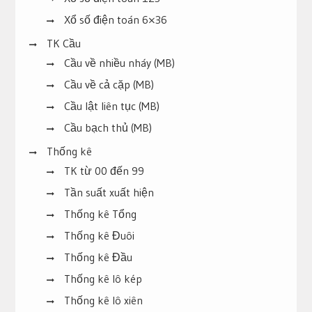
Xổ số điện toán 6×36
TK Cầu
Cầu về nhiều nháy (MB)
Cầu về cả cặp (MB)
Cầu lật liên tục (MB)
Cầu bạch thủ (MB)
Thống kê
TK từ 00 đến 99
Tần suất xuất hiện
Thống kê Tổng
Thống kê Đuôi
Thống kê Đầu
Thống kê lô kép
Thống kê lô xiên