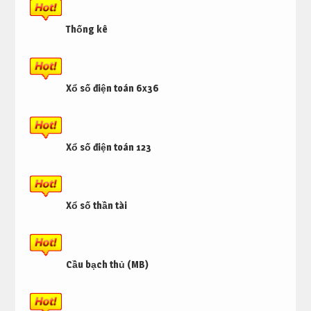
Thống kê
Xổ số điện toán 6x36
Xổ số điện toán 123
Xổ số thần tài
Cầu bạch thủ (MB)