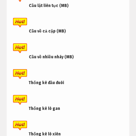
Cầu lật liên tục (MB)
Cầu về cả cặp (MB)
Cầu về nhiều nháy (MB)
Thống kê đầu đuôi
Thống kê lô gan
Thống kê lô xiên