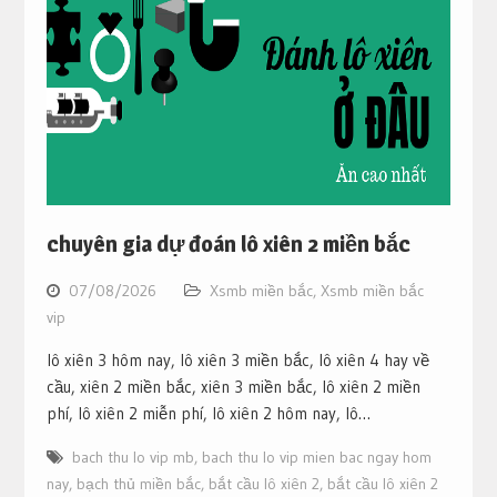
chuyên gia dự đoán lô xiên 2 miền bắc
07/08/2026
Xsmb miền bắc
,
Xsmb miền bắc
vip
lô xiên 3 hôm nay, lô xiên 3 miền bắc, lô xiên 4 hay về
cầu, xiên 2 miền bắc, xiên 3 miền bắc, lô xiên 2 miền
phí, lô xiên 2 miễn phí, lô xiên 2 hôm nay, lô…
bach thu lo vip mb
,
bach thu lo vip mien bac ngay hom
nay
,
bạch thủ miền bắc
,
bắt cầu lô xiên 2
,
bắt cầu lô xiên 2