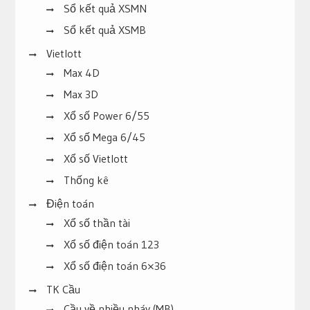
Sổ kết quả XSMN
Sổ kết quả XSMB
Vietlott
Max 4D
Max 3D
Xổ số Power 6/55
Xổ số Mega 6/45
Xổ số Vietlott
Thống kê
Điện toán
Xổ số thần tài
Xổ số điện toán 123
Xổ số điện toán 6×36
TK Cầu
Cầu về nhiều nháy (MB)