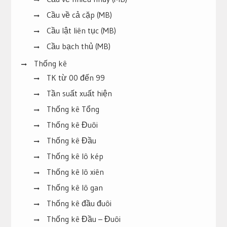
Cầu về cả cặp (MB)
Cầu lật liên tục (MB)
Cầu bạch thủ (MB)
Thống kê
TK từ 00 đến 99
Tần suất xuất hiện
Thống kê Tổng
Thống kê Đuôi
Thống kê Đầu
Thống kê lô kép
Thống kê lô xiên
Thống kê lô gan
Thống kê đầu đuôi
Thống kê Đầu – Đuôi