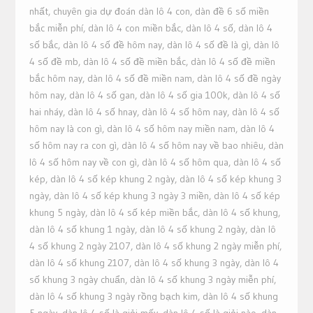
nhất
,
chuyên gia dự đoán dàn lô 4 con
,
dàn đề 6 số miền
bắc miễn phí
,
dàn lô 4 con miền bắc
,
dàn lô 4 số
,
dàn lô 4
số bắc
,
dàn lô 4 số đề hôm nay
,
dàn lô 4 số đề là gì
,
dàn lô
4 số đề mb
,
dàn lô 4 số đề miền bắc
,
dàn lô 4 số đề miền
bắc hôm nay
,
dàn lô 4 số đề miền nam
,
dàn lô 4 số đề ngày
hôm nay
,
dàn lô 4 số gan
,
dàn lô 4 số gia 100k
,
dàn lô 4 số
hai nháy
,
dàn lô 4 số hnay
,
dàn lô 4 số hôm nay
,
dàn lô 4 số
hôm nay là con gì
,
dàn lô 4 số hôm nay miền nam
,
dàn lô 4
số hôm nay ra con gì
,
dàn lô 4 số hôm nay về bao nhiêu
,
dàn
lô 4 số hôm nay về con gì
,
dàn lô 4 số hôm qua
,
dàn lô 4 số
kép
,
dàn lô 4 số kép khung 2 ngày
,
dàn lô 4 số kép khung 3
ngày
,
dàn lô 4 số kép khung 3 ngày 3 miền
,
dàn lô 4 số kép
khung 5 ngày
,
dàn lô 4 số kép miền bắc
,
dàn lô 4 số khung
,
dàn lô 4 số khung 1 ngày
,
dàn lô 4 số khung 2 ngày
,
dàn lô
4 số khung 2 ngày 2107
,
dàn lô 4 số khung 2 ngày miễn phí
,
dàn lô 4 số khung 2107
,
dàn lô 4 số khung 3 ngày
,
dàn lô 4
số khung 3 ngày chuẩn
,
dàn lô 4 số khung 3 ngày miễn phí
,
dàn lô 4 số khung 3 ngày rồng bạch kim
,
dàn lô 4 số khung