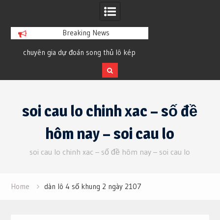
Breaking News
chuyên gia dự đoán lô xiên 2 miền bắc
chuyên gia dự đoán
bắ
Skip
to
soi cau lo chinh xac – số đề
content
hôm nay – soi cau lo
soi cau lo chinh xac – số đề hôm nay – soi cau lo
Home
dàn lô 4 số khung 2 ngày 2107