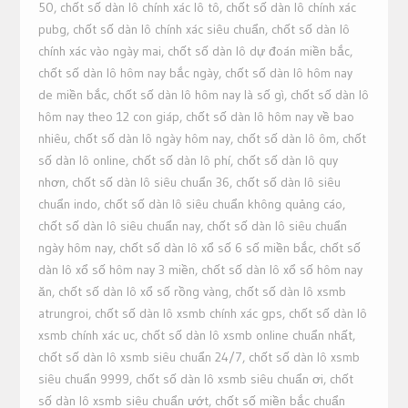
50
,
chốt số dàn lô chính xác lô tô
,
chốt số dàn lô chính xác
pubg
,
chốt số dàn lô chính xác siêu chuẩn
,
chốt số dàn lô
chính xác vào ngày mai
,
chốt số dàn lô dự đoán miền bắc
,
chốt số dàn lô hôm nay bắc ngày
,
chốt số dàn lô hôm nay
de miền bắc
,
chốt số dàn lô hôm nay là số gì
,
chốt số dàn lô
hôm nay theo 12 con giáp
,
chốt số dàn lô hôm nay về bao
nhiêu
,
chốt số dàn lô ngày hôm nay
,
chốt số dàn lô ôm
,
chốt
số dàn lô online
,
chốt số dàn lô phí
,
chốt số dàn lô quy
nhơn
,
chốt số dàn lô siêu chuẩn 36
,
chốt số dàn lô siêu
chuẩn indo
,
chốt số dàn lô siêu chuẩn không quảng cáo
,
chốt số dàn lô siêu chuẩn nay
,
chốt số dàn lô siêu chuẩn
ngày hôm nay
,
chốt số dàn lô xổ số 6 số miền bắc
,
chốt số
dàn lô xổ số hôm nay 3 miền
,
chốt số dàn lô xổ số hôm nay
ăn
,
chốt số dàn lô xổ số rồng vàng
,
chốt số dàn lô xsmb
atrungroi
,
chốt số dàn lô xsmb chính xác gps
,
chốt số dàn lô
xsmb chính xác uc
,
chốt số dàn lô xsmb online chuẩn nhất
,
chốt số dàn lô xsmb siêu chuẩn 24/7
,
chốt số dàn lô xsmb
siêu chuẩn 9999
,
chốt số dàn lô xsmb siêu chuẩn ơi
,
chốt
số dàn lô xsmb siêu chuẩn ướt
,
chốt số miền bắc chuẩn