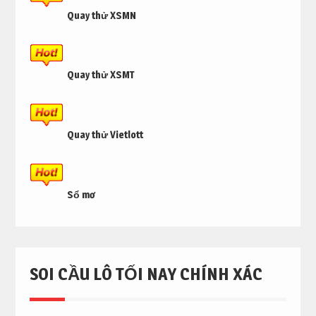
Quay thử XSMN
Quay thử XSMT
Quay thử Vietlott
Sổ mơ
SOI CẦU LÔ TỐI NAY CHÍNH XÁC