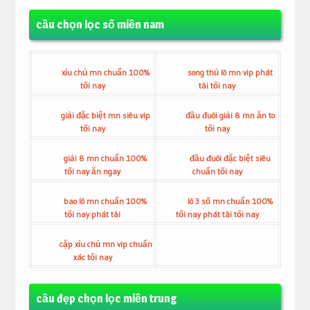
cầu chọn lọc số miền nam
xỉu chủ mn chuẩn 100%
song thủ lô mn vip phát
tối nay
tài tối nay
giải đặc biệt mn siêu vip
đầu đuôi giải 8 mn ăn to
tối nay
tối nay
giải 8 mn chuẩn 100%
đầu đuôi đặc biệt siêu
tối nay ăn ngay
chuẩn tối nay
bao lô mn chuẩn 100%
lô 3 số mn chuẩn 100%
tối nay phát tài
tối nay phát tài tối nay
cặp xỉu chủ mn vip chuẩn
xác tối nay
cầu đẹp chọn lọc miền trung