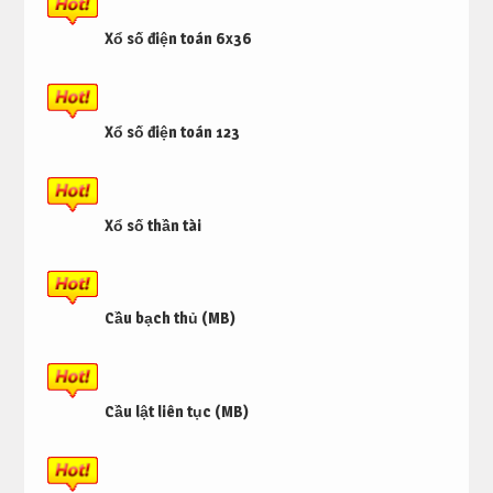
Xổ số điện toán 6x36
Xổ số điện toán 123
Xổ số thần tài
Cầu bạch thủ (MB)
Cầu lật liên tục (MB)