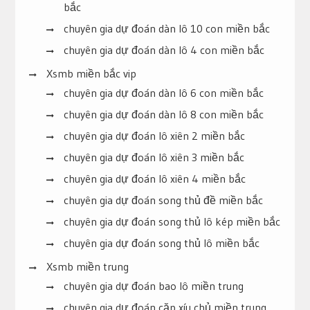
bắc
chuyên gia dự đoán dàn lô 10 con miền bắc
chuyên gia dự đoán dàn lô 4 con miền bắc
Xsmb miền bắc vip
chuyên gia dự đoán dàn lô 6 con miền bắc
chuyên gia dự đoán dàn lô 8 con miền bắc
chuyên gia dự đoán lô xiên 2 miền bắc
chuyên gia dự đoán lô xiên 3 miền bắc
chuyên gia dự đoán lô xiên 4 miền bắc
chuyên gia dự đoán song thủ đề miền bắc
chuyên gia dự đoán song thủ lô kép miền bắc
chuyên gia dự đoán song thủ lô miền bắc
Xsmb miền trung
chuyên gia dự đoán bao lô miền trung
chuyên gia dự đoán cặp xíu chủ miền trung