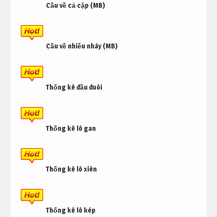
Cầu về cả cặp (MB)
Cầu về nhiều nháy (MB)
Thống kê đầu đuôi
Thống kê lô gan
Thống kê lô xiên
Thống kê lô kép