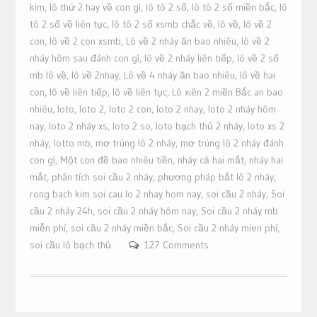
kim
,
lô thứ 2 hay về con gì
,
lô tô 2 số
,
lô tô 2 số miền bắc
,
lô
tô 2 số về liên tục
,
lô tô 2 số xsmb chắc về
,
lô về
,
lô về 2
con
,
lô về 2 con xsmb
,
Lô về 2 nháy ăn bao nhiêu
,
lô về 2
nháy hôm sau đánh con gì
,
lô về 2 nháy liên tiếp
,
lô về 2 số
mb lô về
,
lô về 2nhay
,
Lô về 4 nháy ăn bao nhiêu
,
lô về hai
con
,
lô về liên tiếp
,
lô về liên tục
,
Lô xiên 2 miền Bắc an bao
nhiêu
,
loto
,
loto 2
,
loto 2 con
,
loto 2 nhay
,
loto 2 nháy hôm
nay
,
loto 2 nháy xs
,
loto 2 so
,
loto bạch thủ 2 nháy
,
loto xs 2
nháy
,
lotto mb
,
mơ trúng lô 2 nháy
,
mơ trúng lô 2 nháy đánh
con gì
,
Một con đề bao nhiêu tiền
,
nháy cả hai mắt
,
nháy hai
mắt
,
phân tích soi cầu 2 nháy
,
phương pháp bắt lô 2 nháy
,
rong bach kim soi cau lo 2 nhay hom nay
,
soi cầu 2 nháy
,
Soi
cầu 2 nháy 24h
,
soi cầu 2 nháy hôm nay
,
Soi cầu 2 nháy mb
miễn phí
,
soi cầu 2 nháy miền bắc
,
Soi cầu 2 nháy mien phí
,
soi cầu lô bạch thủ
127 Comments