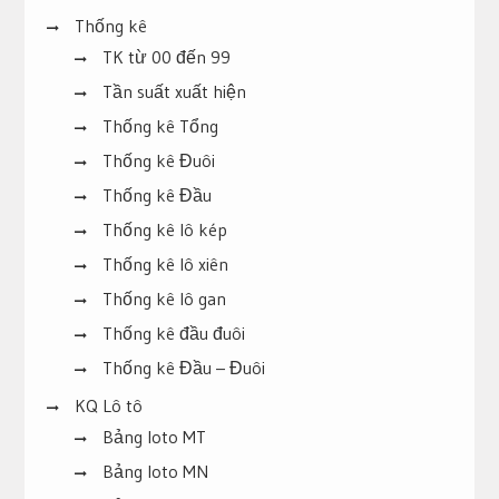
Thống kê
TK từ 00 đến 99
Tần suất xuất hiện
Thống kê Tổng
Thống kê Đuôi
Thống kê Đầu
Thống kê lô kép
Thống kê lô xiên
Thống kê lô gan
Thống kê đầu đuôi
Thống kê Đầu – Đuôi
KQ Lô tô
Bảng loto MT
Bảng loto MN