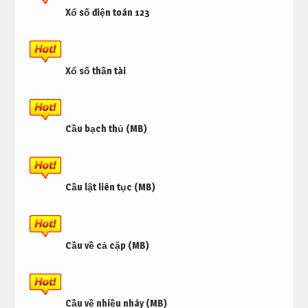
Xổ số điện toán 123
Xổ số thần tài
Cầu bạch thủ (MB)
Cầu lật liên tục (MB)
Cầu về cả cặp (MB)
Cầu về nhiều nháy (MB)