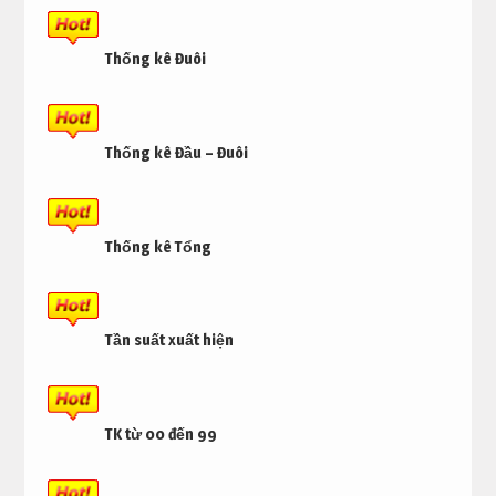
Thống kê Đuôi
Thống kê Đầu – Đuôi
Thống kê Tổng
Tần suất xuất hiện
TK từ 00 đến 99