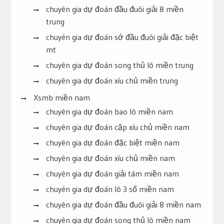
chuyên gia dự đoán đầu đuôi giải 8 miền
trung
chuyên gia dự đoán sớ đầu đuôi giải đặc biệt
mt
chuyên gia dự đoán song thủ lô miền trung
chuyên gia dự đoán xíu chủ miền trung
Xsmb miền nam
chuyên gia dự đoán bao lô miền nam
chuyên gia dự đoán cặp xíu chủ miền nam
chuyên gia dự đoán đặc biệt miền nam
chuyên gia dự đoán xíu chủ miền nam
chuyên gia dự đoán giải tám miền nam
chuyên gia dự đoán lô 3 số miền nam
chuyên gia dự đoán đầu đuôi giải 8 miền nam
chuyên gia dự đoán song thủ lô miền nam