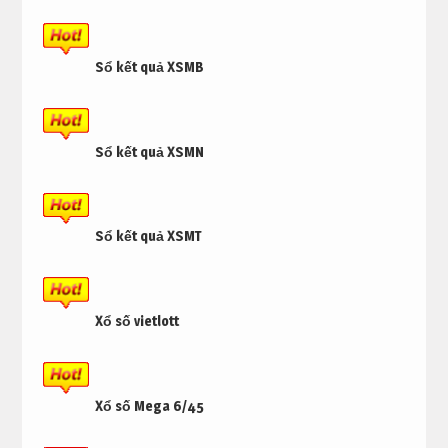
Sổ kết quả XSMB
Sổ kết quả XSMN
Sổ kết quả XSMT
Xổ số vietlott
Xổ số Mega 6/45