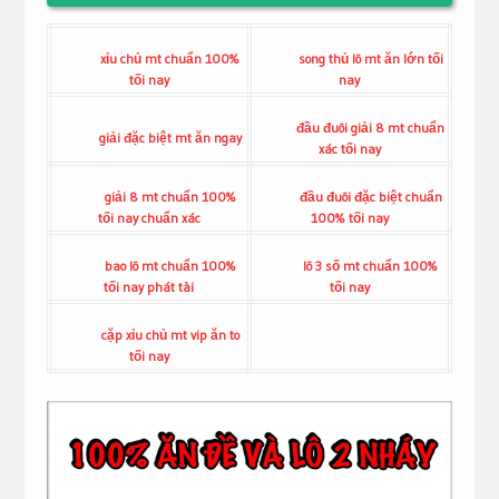
xỉu chủ mt chuẩn 100%
song thủ lô mt ăn lớn tối
tối nay
nay
đầu đuôi giải 8 mt chuẩn
giải đặc biệt mt ăn ngay
xác tối nay
giải 8 mt chuẩn 100%
đầu đuôi đặc biệt chuẩn
tối nay chuẩn xác
100% tối nay
bao lô mt chuẩn 100%
lô 3 số mt chuẩn 100%
tối nay phát tài
tối nay
cặp xỉu chủ mt vip ăn to
tối nay