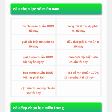
cầu chọn lọc số miền nam
xỉu chủ mn chuẩn 100%
song thủ lô mn vip phát
tối nay
tài tối nay
giải đặc biệt mn siêu vip
đầu đuôi giải 8 mn ăn to
tối nay
tối nay
giải 8 mn chuẩn 100%
đầu đuôi đặc biệt siêu
tối nay ăn ngay
chuẩn tối nay
bao lô mn chuẩn 100%
lô 3 số mn chuẩn 100%
tối nay phát tài
tối nay phát tài tối nay
cặp xỉu chủ mn vip chuẩn
xác tối nay
cầu đẹp chọn lọc miền trung