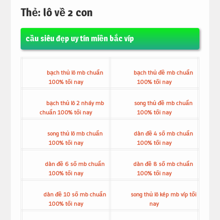
Thẻ:
lô về 2 con
cầu siêu đẹp uy tín miền bắc víp
bạch thủ lô mb chuẩn
bạch thủ đề mb chuẩn
100% tối nay
100% tối nay
bạch thủ lô 2 nháy mb
song thủ đề mb chuẩn
chuẩn 100% tối nay
100% tối nay
song thủ lô mb chuẩn
dàn đề 4 số mb chuẩn
100% tối nay
100% tối nay
dàn đề 6 số mb chuẩn
dàn đề 8 số mb chuẩn
100% tối nay
100% tối nay
dàn đề 10 số mb chuẩn
song thủ lô kép mb víp tối
100% tối nay
nay