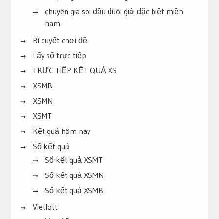
chuyên gia soi đầu đuôi giải đặc biệt miền
nam
Bí quyết chơi đề
Lấy số trực tiếp
TRỰC TIẾP KẾT QUẢ XS
XSMB
XSMN
XSMT
Kết quả hôm nay
Sổ kết quả
Sổ kết quả XSMT
Sổ kết quả XSMN
Sổ kết quả XSMB
Vietlott