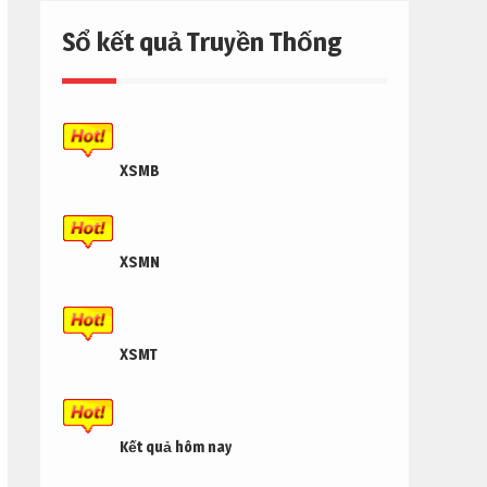
Sổ kết quả Truyền Thống
XSMB
XSMN
XSMT
Kết quả hôm nay