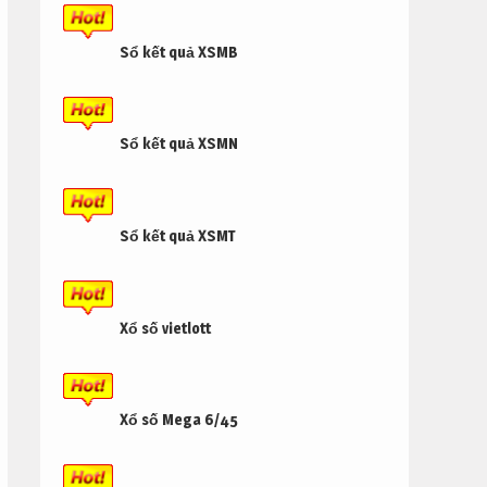
Sổ kết quả XSMB
Sổ kết quả XSMN
Sổ kết quả XSMT
Xổ số vietlott
Xổ số Mega 6/45