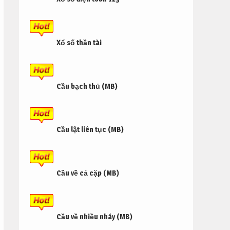
Xổ số thần tài
Cầu bạch thủ (MB)
Cầu lật liên tục (MB)
Cầu về cả cặp (MB)
Cầu về nhiều nháy (MB)