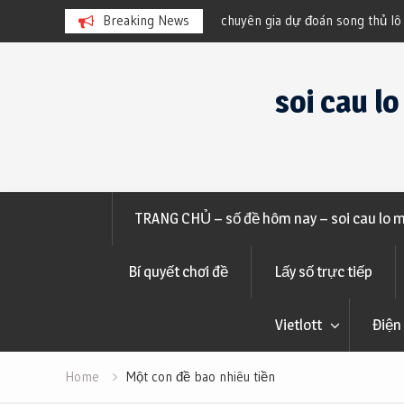
chuyên gia dự đoán song thủ lô kép miền bắc
Breaking News
chuyên gi
Skip
to
soi cau l
content
TRANG CHỦ – số đề hôm nay – soi cau lo m
Bí quyết chơi đề
Lấy số trực tiếp
Vietlott
Điện
Home
Một con đề bao nhiêu tiền