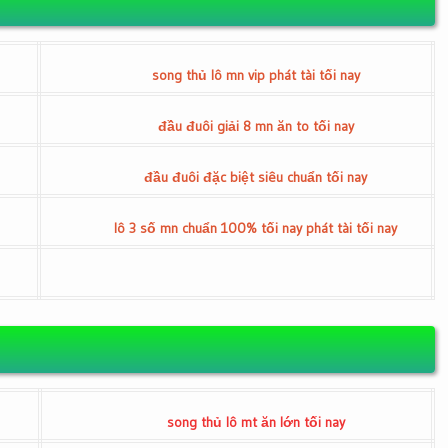
song thủ lô mn vip phát tài tối nay
đầu đuôi giải 8 mn ăn to tối nay
đầu đuôi đặc biệt siêu chuẩn tối nay
lô 3 số mn chuẩn 100% tối nay phát tài tối nay
song thủ lô mt ăn lớn tối nay