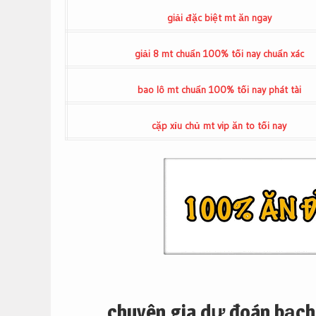
giải đặc biệt mt ăn ngay
giải 8 mt chuẩn 100% tối nay chuẩn xác
bao lô mt chuẩn 100% tối nay phát tài
cặp xỉu chủ mt vip ăn to tối nay
chuyên gia dự đoán bạch 