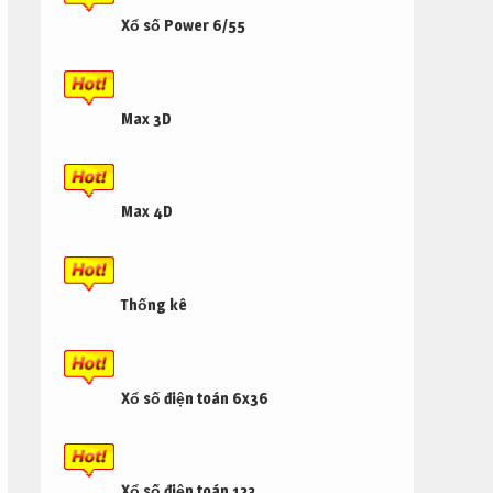
Xổ số Power 6/55
Max 3D
Max 4D
Thống kê
Xổ số điện toán 6x36
Xổ số điện toán 123