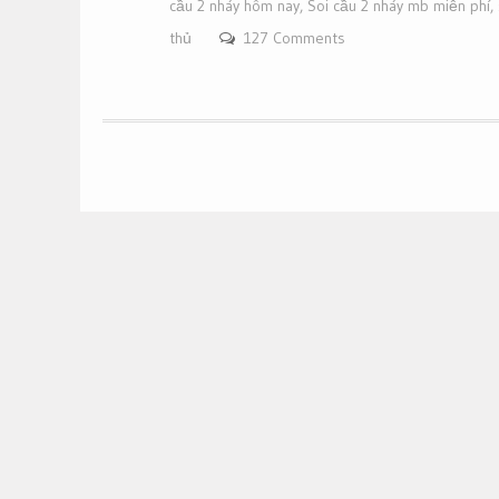
cầu 2 nháy hôm nay
,
Soi cầu 2 nháy mb miễn phí
,
thủ
127 Comments