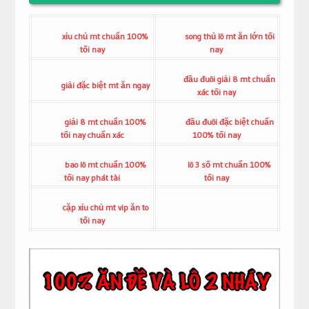
xỉu chủ mt chuẩn 100%
song thủ lô mt ăn lớn tối
tối nay
nay
đầu đuôi giải 8 mt chuẩn
giải đặc biệt mt ăn ngay
xác tối nay
giải 8 mt chuẩn 100%
đầu đuôi đặc biệt chuẩn
tối nay chuẩn xác
100% tối nay
bao lô mt chuẩn 100%
lô 3 số mt chuẩn 100%
tối nay phát tài
tối nay
cặp xỉu chủ mt vip ăn to
tối nay