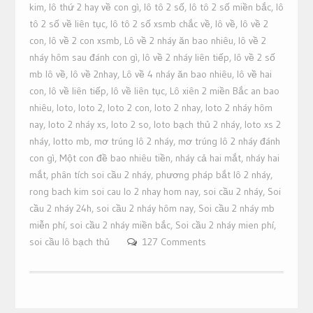
kim
,
lô thứ 2 hay về con gì
,
lô tô 2 số
,
lô tô 2 số miền bắc
,
lô
tô 2 số về liên tục
,
lô tô 2 số xsmb chắc về
,
lô về
,
lô về 2
con
,
lô về 2 con xsmb
,
Lô về 2 nháy ăn bao nhiêu
,
lô về 2
nháy hôm sau đánh con gì
,
lô về 2 nháy liên tiếp
,
lô về 2 số
mb lô về
,
lô về 2nhay
,
Lô về 4 nháy ăn bao nhiêu
,
lô về hai
con
,
lô về liên tiếp
,
lô về liên tục
,
Lô xiên 2 miền Bắc an bao
nhiêu
,
loto
,
loto 2
,
loto 2 con
,
loto 2 nhay
,
loto 2 nháy hôm
nay
,
loto 2 nháy xs
,
loto 2 so
,
loto bạch thủ 2 nháy
,
loto xs 2
nháy
,
lotto mb
,
mơ trúng lô 2 nháy
,
mơ trúng lô 2 nháy đánh
con gì
,
Một con đề bao nhiêu tiền
,
nháy cả hai mắt
,
nháy hai
mắt
,
phân tích soi cầu 2 nháy
,
phương pháp bắt lô 2 nháy
,
rong bach kim soi cau lo 2 nhay hom nay
,
soi cầu 2 nháy
,
Soi
cầu 2 nháy 24h
,
soi cầu 2 nháy hôm nay
,
Soi cầu 2 nháy mb
miễn phí
,
soi cầu 2 nháy miền bắc
,
Soi cầu 2 nháy mien phí
,
soi cầu lô bạch thủ
127 Comments