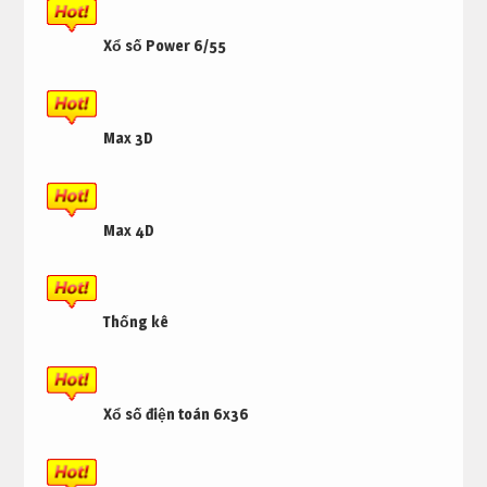
Xổ số Power 6/55
Max 3D
Max 4D
Thống kê
Xổ số điện toán 6x36