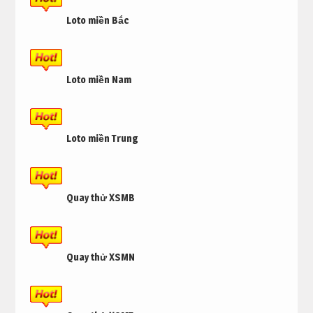
Loto miền Bắc
Loto miền Nam
Loto miền Trung
Quay thử XSMB
Quay thử XSMN