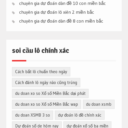
chuyên gia dự đoán dàn đề 10 con miền bắc
chuyên gia dự đoán lô xiên 2 miền bắc
chuyên gia dự đoán dàn đề 8 con miền bắc
soi cầu lô chính xác
Cách bắt lô chuẩn theo ngày
Cách đánh lô ngày nào cũng trúng
du doan xo so Xổ số Miền Bắc dại phát
du doan xo so Xổ số Miền Bắc wap
du doan xsmb
du doan XSMB 3 so
dự đoán lô đề chính xác
Dự đoán số de hôm nay
dự đoán xổ số ba miền