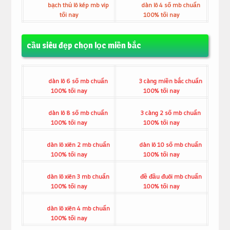
bạch thủ lô kép mb vip
dàn lô 4 số mb chuẩn
tối nay
100% tối nay
cầu siêu đẹp chọn lọc miền bắc
dàn lô 6 số mb chuẩn
3 càng miền bắc chuẩn
100% tối nay
100% tối nay
dàn lô 8 số mb chuẩn
3 càng 2 số mb chuẩn
100% tối nay
100% tối nay
dàn lô xiên 2 mb chuẩn
dàn lô 10 số mb chuẩn
100% tối nay
100% tối nay
dàn lô xiên 3 mb chuẩn
đề đầu đuôi mb chuẩn
100% tối nay
100% tối nay
dàn lô xiên 4 mb chuẩn
100% tối nay