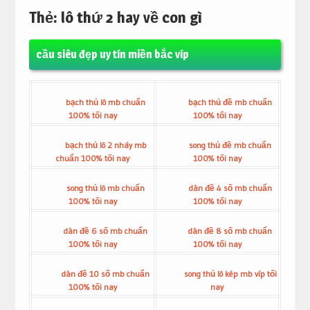
Thẻ:
lô thứ 2 hay về con gì
cầu siêu đẹp uy tín miền bắc víp
bạch thủ lô mb chuẩn
bạch thủ đề mb chuẩn
100% tối nay
100% tối nay
bạch thủ lô 2 nháy mb
song thủ đề mb chuẩn
chuẩn 100% tối nay
100% tối nay
song thủ lô mb chuẩn
dàn đề 4 số mb chuẩn
100% tối nay
100% tối nay
dàn đề 6 số mb chuẩn
dàn đề 8 số mb chuẩn
100% tối nay
100% tối nay
dàn đề 10 số mb chuẩn
song thủ lô kép mb víp tối
100% tối nay
nay