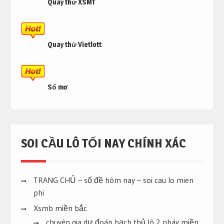
Quay thử XSMT
Quay thử Vietlott
Sổ mơ
SOI CẦU LÔ TỐI NAY CHÍNH XÁC
TRANG CHỦ – số đề hôm nay – soi cau lo mien
phi
Xsmb miền bắc
chuyên gia dự đoán bạch thủ lô 2 nháy miền