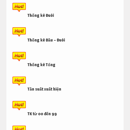
Thống kê Đuôi
Thống kê Đầu – Đuôi
Thống kê Tổng
Tần suất xuất hiện
TK từ 00 đến 99