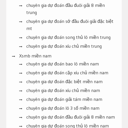
chuyên gia dự đoán đầu đuôi giải 8 miền
trung
chuyên gia dự đoán sớ đầu đuôi giải đặc biệt
mt
chuyên gia dự đoán song thủ lô miền trung
chuyên gia dự đoán xíu chủ miền trung
Xsmb miền nam
chuyên gia dự đoán bao lô miền nam
chuyên gia dự đoán cặp xíu chủ miền nam
chuyên gia dự đoán đặc biệt miền nam
chuyên gia dự đoán xíu chủ miền nam
chuyên gia dự đoán giải tám miền nam
chuyên gia dự đoán lô 3 số miền nam
chuyên gia dự đoán đầu đuôi giải 8 miền nam
chuyên gia dự đoán song thủ lô miền nam