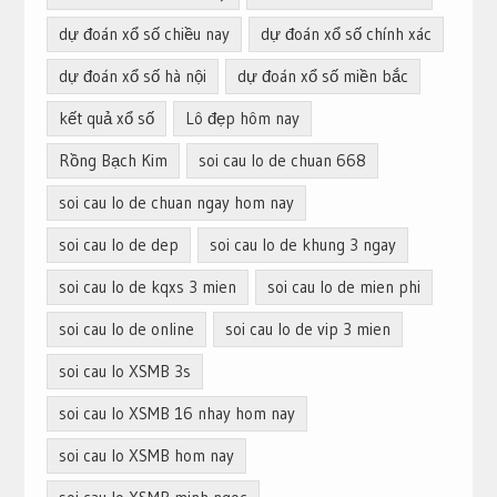
dự đoán xổ số chiều nay
dự đoán xổ số chính xác
dự đoán xổ số hà nội
dự đoán xổ số miền bắc
kết quả xổ số
Lô đẹp hôm nay
Rồng Bạch Kim
soi cau lo de chuan 668
soi cau lo de chuan ngay hom nay
soi cau lo de dep
soi cau lo de khung 3 ngay
soi cau lo de kqxs 3 mien
soi cau lo de mien phi
soi cau lo de online
soi cau lo de vip 3 mien
soi cau lo XSMB 3s
soi cau lo XSMB 16 nhay hom nay
soi cau lo XSMB hom nay