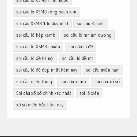
soi cau lo XSMB minh ngoc
soi cau lo XSMB rong bach kim
soi cau XSMB 1 lo duy nhat
soi cầu 3 miền
soi cầu lô kép xsmb
soi cầu lô mn âm dương
soi cầu lô XSMB chuẩn
soi cầu lô đề
soi cầu lô đề hà nội
soi cầu lô đề mt
soi cầu lô đề đẹp nhất hôm nay
soi cầu miền nam
soi cầu miền trung
soi cầu xsmb
soi cầu xổ số
Soi cầu xổ số chính xác nhất
soi lô xiên
xổ số miền bắc hôm nay