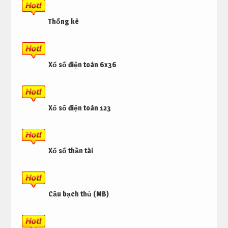
Thống kê
Xổ số điện toán 6x36
Xổ số điện toán 123
Xổ số thần tài
Cầu bạch thủ (MB)