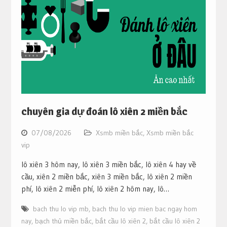
chuyên gia dự đoán lô xiên 2 miền bắc
07/08/2026
Xsmb miền bắc
,
Xsmb miền bắc
vip
lô xiên 3 hôm nay, lô xiên 3 miền bắc, lô xiên 4 hay về
cầu, xiên 2 miền bắc, xiên 3 miền bắc, lô xiên 2 miền
phí, lô xiên 2 miễn phí, lô xiên 2 hôm nay, lô…
bach thu lo vip mb
,
bach thu lo vip mien bac ngay hom
nay
,
bạch thủ miền bắc
,
bắt cầu lô xiên 2
,
bắt cầu lô xiên 2