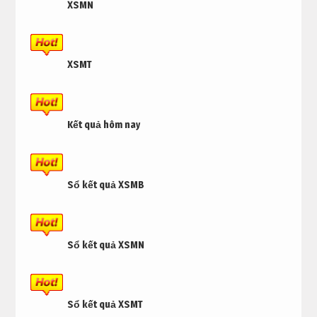
XSMN
XSMT
Kết quả hôm nay
Sổ kết quả XSMB
Sổ kết quả XSMN
Sổ kết quả XSMT