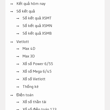
Kết quả hôm nay
Sổ kết quả
Sổ kết quả XSMT
Sổ kết quả XSMN
Sổ kết quả XSMB
Vietlott
Max 4D
Max 3D
Xổ số Power 6/55
Xổ số Mega 6/45
Xổ số Vietlott
Thống kê
Điện toán
Xổ số thần tài
Xổ số điện toán 123