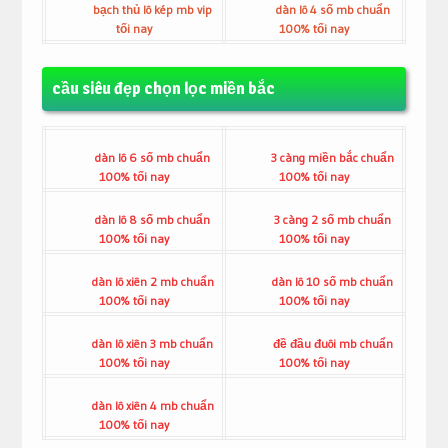
bạch thủ lô kép mb vip
dàn lô 4 số mb chuẩn
tối nay
100% tối nay
cầu siêu đẹp chọn lọc miền bắc
dàn lô 6 số mb chuẩn
3 càng miền bắc chuẩn
100% tối nay
100% tối nay
dàn lô 8 số mb chuẩn
3 càng 2 số mb chuẩn
100% tối nay
100% tối nay
dàn lô xiên 2 mb chuẩn
dàn lô 10 số mb chuẩn
100% tối nay
100% tối nay
dàn lô xiên 3 mb chuẩn
đề đầu đuôi mb chuẩn
100% tối nay
100% tối nay
dàn lô xiên 4 mb chuẩn
100% tối nay