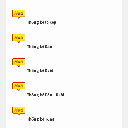
Thống kê lô kép
Thống kê Đầu
Thống kê Đuôi
Thống kê Đầu – Đuôi
Thống kê Tổng