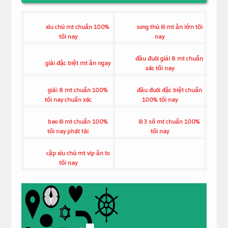
xỉu chủ mt chuẩn 100%
song thủ lô mt ăn lớn tối
tối nay
nay
đầu đuôi giải 8 mt chuẩn
giải đặc biệt mt ăn ngay
xác tối nay
giải 8 mt chuẩn 100%
đầu đuôi đặc biệt chuẩn
tối nay chuẩn xác
100% tối nay
bao lô mt chuẩn 100%
lô 3 số mt chuẩn 100%
tối nay phát tài
tối nay
cặp xỉu chủ mt vip ăn to
tối nay