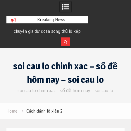
Breaking News
án song thủ lô kép
chuyên gia dự đoán dàn lô 4 con miền
c
n bắc
bắc
Skip
to
soi cau lo chinh xac – số đề
content
hôm nay – soi cau lo
soi cau lo chinh xac – số đề hôm nay – soi cau lo
Home
Cách đánh lô xiên 2