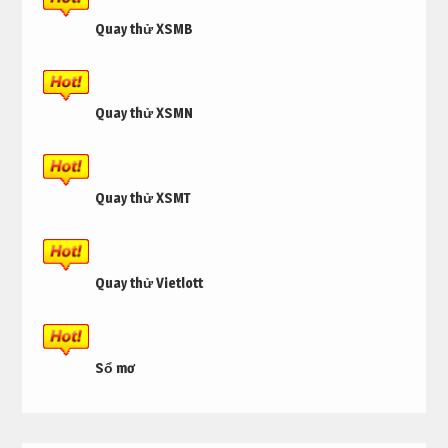
Quay thử XSMB
Quay thử XSMN
Quay thử XSMT
Quay thử Vietlott
Sổ mơ