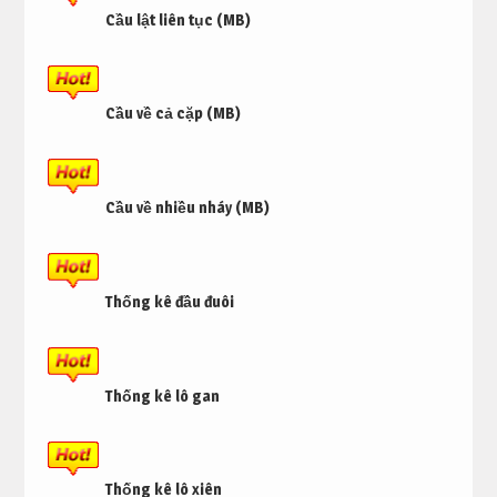
Cầu lật liên tục (MB)
Cầu về cả cặp (MB)
Cầu về nhiều nháy (MB)
Thống kê đầu đuôi
Thống kê lô gan
Thống kê lô xiên