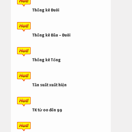
Thống kê Đuôi
Thống kê Đầu – Đuôi
Thống kê Tổng
Tần suất xuất hiện
TK từ 00 đến 99