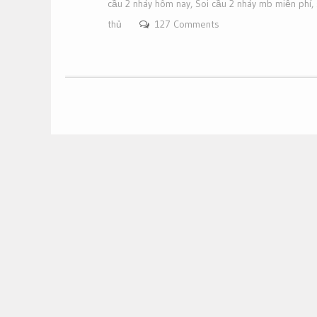
cầu 2 nháy hôm nay
,
Soi cầu 2 nháy mb miễn phí
,
thủ
127 Comments