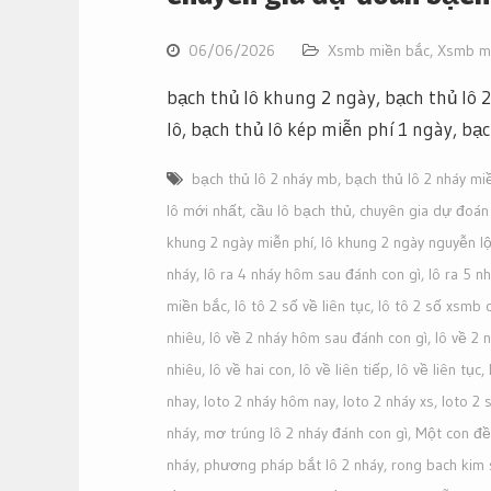
06/06/2026
Xsmb miền bắc
,
Xsmb mi
bạch thủ lô khung 2 ngày, bạch thủ lô 2
lô, bạch thủ lô kép miễn phí 1 ngày, bạc
bạch thủ lô 2 nháy mb
,
bạch thủ lô 2 nháy mi
lô mới nhất
,
cầu lô bạch thủ
,
chuyên gia dự đoán
khung 2 ngày miễn phí
,
lô khung 2 ngày nguyễn l
nháy
,
lô ra 4 nháy hôm sau đánh con gì
,
lô ra 5 n
miền bắc
,
lô tô 2 số về liên tục
,
lô tô 2 số xsmb 
nhiêu
,
lô về 2 nháy hôm sau đánh con gì
,
lô về 2 n
nhiêu
,
lô về hai con
,
lô về liên tiếp
,
lô về liên tục
,
nhay
,
loto 2 nháy hôm nay
,
loto 2 nháy xs
,
loto 2 
nháy
,
mơ trúng lô 2 nháy đánh con gì
,
Một con đề
nháy
,
phương pháp bắt lô 2 nháy
,
rong bach kim 