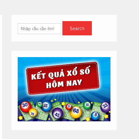
Search